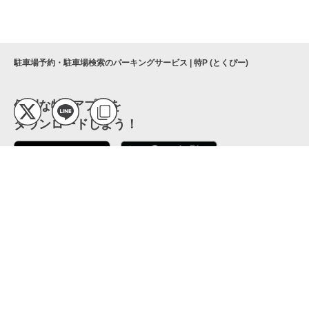
駐車場予約・駐車場検索のパーキングサービス | 特P (とくぴー)
便利な特Pアプリを
ダウンロードしよう！
ここから「インストール」して、便利な特Pアプリを
公式 X
GETしよう
公式 Facebook