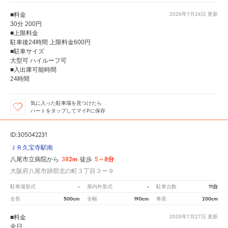
■料金
2026年7月24日
更新
30分 200円
■上限料金
駐車後24時間 上限料金600円
■駐車サイズ
大型可 ハイルーフ可
■入出庫可能時間
24時間
気に入った駐車場を見つけたら
ハートをタップしてマイPに保存
ID:305042231
ＪＲ久宝寺駅南
382m
5～8分
八尾市立病院から
徒歩
大阪府八尾市跡部北の町３丁目３ー９
-
-
11台
駐車場形式
屋内外形式
駐車台数
500cm
190cm
200cm
全長
全幅
車高
■料金
2026年7月27日
更新
全日