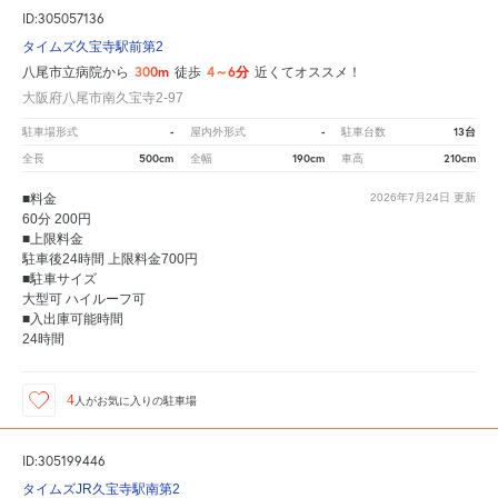
ID:305057136
タイムズ久宝寺駅前第2
300m
4～6分
八尾市立病院から
徒歩
近くてオススメ！
大阪府八尾市南久宝寺2-97
-
-
13台
駐車場形式
屋内外形式
駐車台数
500cm
190cm
210cm
全長
全幅
車高
■料金
2026年7月24日
更新
60分 200円
■上限料金
駐車後24時間 上限料金700円
■駐車サイズ
大型可 ハイルーフ可
■入出庫可能時間
24時間
4
人が
お気に入りの駐車場
ID:305199446
タイムズJR久宝寺駅南第2