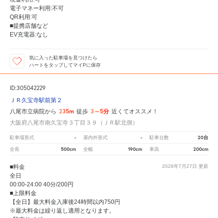
電子マネー利用:不可
QR利用:可
■提携店舗など
EV充電器:なし
気に入った駐車場を見つけたら
ハートをタップしてマイPに保存
ID:305042229
ＪＲ久宝寺駅前第２
235m
3～5分
八尾市立病院から
徒歩
近くてオススメ！
大阪府八尾市南久宝寺３丁目３９（ＪＲ駅北側）
-
-
20台
駐車場形式
屋内外形式
駐車台数
500cm
190cm
200cm
全長
全幅
車高
■料金
2026年7月27日
更新
全日
00:00-24:00 40分/200円
■上限料金
【全日】最大料金入庫後24時間以内750円
※最大料金は繰り返し適用となります。