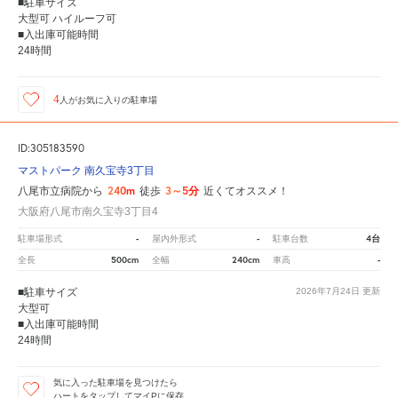
■駐車サイズ
大型可 ハイルーフ可
■入出庫可能時間
24時間
4
人が
お気に入りの駐車場
ID:305183590
マストパーク 南久宝寺3丁目
240m
3～5分
八尾市立病院から
徒歩
近くてオススメ！
大阪府八尾市南久宝寺3丁目4
-
-
4台
駐車場形式
屋内外形式
駐車台数
500cm
240cm
-
全長
全幅
車高
■駐車サイズ
2026年7月24日
更新
大型可
■入出庫可能時間
24時間
気に入った駐車場を見つけたら
ハートをタップしてマイPに保存