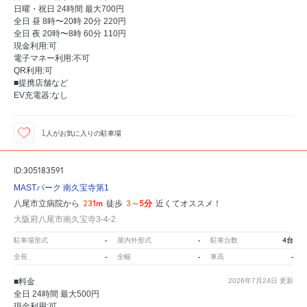
日曜・祝日 24時間 最大700円
全日 昼 8時〜20時 20分 220円
全日 夜 20時〜8時 60分 110円
現金利用:可
電子マネー利用:不可
QR利用:可
■提携店舗など
EV充電器:なし
1
人が
お気に入りの駐車場
ID:305183591
MASTパーク 南久宝寺第1
231m
3～5分
八尾市立病院から
徒歩
近くてオススメ！
大阪府八尾市南久宝寺3-4-2
-
-
4台
駐車場形式
屋内外形式
駐車台数
-
-
-
全長
全幅
車高
■料金
2026年7月24日
更新
全日 24時間 最大500円
現金利用:可