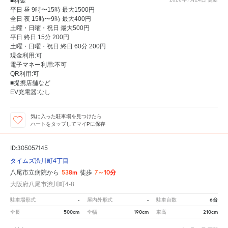
■料金
平日 昼 9時〜15時 最大1500円
全日 夜 15時〜9時 最大400円
土曜・日曜・祝日 最大500円
平日 終日 15分 200円
土曜・日曜・祝日 終日 60分 200円
現金利用:可
電子マネー利用:不可
QR利用:可
■提携店舗など
EV充電器:なし
気に入った駐車場を見つけたら
ハートをタップしてマイPに保存
ID:305057145
タイムズ渋川町4丁目
538m
7～10分
八尾市立病院から
徒歩
大阪府八尾市渋川町4-8
-
-
6台
駐車場形式
屋内外形式
駐車台数
500cm
190cm
210cm
全長
全幅
車高