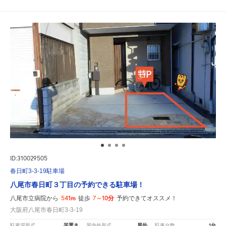
ID:310029505
春日町3-3-19駐車場
八尾市春日町３丁目の予約できる駐車場！
541m
7～10分
八尾市立病院から
徒歩
予約できてオススメ！
大阪府八尾市春日町3-3-19
平置き
屋外
1台
駐車場形式
屋内外形式
駐車台数