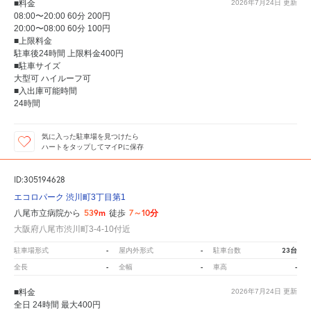
■料金
2026年7月24日
更新
08:00〜20:00 60分 200円
20:00〜08:00 60分 100円
■上限料金
駐車後24時間 上限料金400円
■駐車サイズ
大型可 ハイルーフ可
■入出庫可能時間
24時間
気に入った駐車場を見つけたら
ハートをタップしてマイPに保存
ID:305194628
エコロパーク 渋川町3丁目第1
539m
7～10分
八尾市立病院から
徒歩
大阪府八尾市渋川町3-4-10付近
-
-
23台
駐車場形式
屋内外形式
駐車台数
-
-
-
全長
全幅
車高
■料金
2026年7月24日
更新
全日 24時間 最大400円