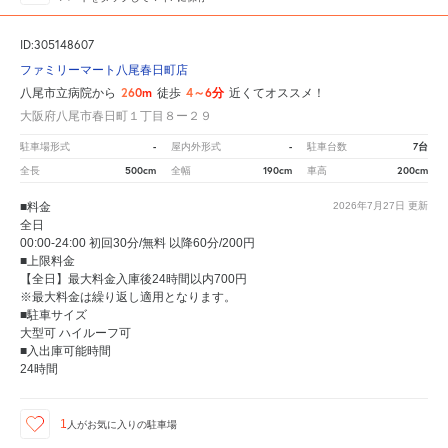
ID:305148607
ファミリーマート八尾春日町店
260m
4～6分
八尾市立病院から
徒歩
近くてオススメ！
大阪府八尾市春日町１丁目８ー２９
-
-
7台
駐車場形式
屋内外形式
駐車台数
500cm
190cm
200cm
全長
全幅
車高
■料金
2026年7月27日
更新
全日
00:00-24:00 初回30分/無料 以降60分/200円
■上限料金
【全日】最大料金入庫後24時間以内700円
※最大料金は繰り返し適用となります。
■駐車サイズ
大型可 ハイルーフ可
■入出庫可能時間
24時間
1
人が
お気に入りの駐車場