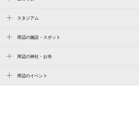
久宝寺駅
八尾駅
スタジアム
周辺にスタジアムが見つかりませんでした。
周辺の施設・スポット
八尾市立病院
渋川町七丁目公園
周辺の神社・お寺
周辺に神社・お寺が見つかりませんでした。
ハートドロップス
周辺のイベント
ライフ久宝寺駅前店
周辺にイベントが見つかりませんでした。
KASUYA 八尾久宝寺店
南久宝寺１丁目第２公園
ココカラファイン ライフォート久宝寺駅前
薬局
龍華町東公園