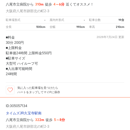
310m
4～6分
八尾市立病院から
徒歩
近くてオススメ！
大阪府八尾市跡部北の町2-3
-
-
19台
駐車場形式
屋内外形式
駐車台数
500cm
190cm
210cm
全長
全幅
車高
■料金
2026年7月24日
更新
30分 200円
■上限料金
駐車後24時間 上限料金550円
■駐車サイズ
大型可 ハイルーフ可
■入出庫可能時間
24時間
気に入った駐車場を見つけたら
ハートをタップしてマイPに保存
ID:305057134
タイムズJR久宝寺駅南
322m
5～8分
八尾市立病院から
徒歩
大阪府八尾市跡部北の町2-3