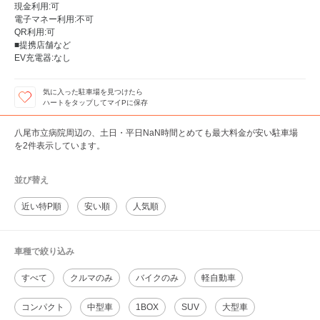
現金利用:可
電子マネー利用:不可
QR利用:可
■提携店舗など
EV充電器:なし
気に入った駐車場を見つけたら
ハートをタップしてマイPに保存
八尾市立病院周辺の、土日・平日NaN時間とめても最大料金が安い駐車場
を2件表示しています。
並び替え
近い特P順
安い順
人気順
車種で絞り込み
すべて
クルマのみ
バイクのみ
軽自動車
コンパクト
中型車
1BOX
SUV
大型車