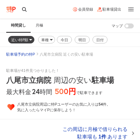
会員登録
駐車場貸出
時間貸し
月極
マップ
近い特P順
車種
今日
明日
日付
駐車場予約の特P
八尾市立病院 近くの安い駐車場
駐車場が41件見つかりました！
八尾市立病院
周辺の安い
駐車場
500円
24
時間
最大料金
で駐車できます
54
八尾市立病院周辺に特Pユーザーのお気に入りは
件。
気に入ったらマイPに保存しよう！
この周辺に月極で借りられる
駐車場も
1件
あります