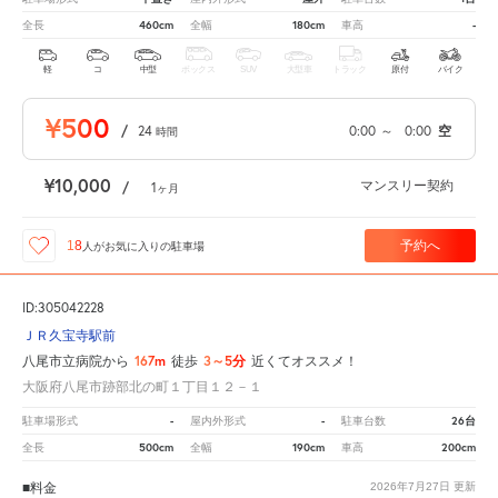
460cm
180cm
-
全長
全幅
車高
軽
コ
中型
ボックス
SUV
大型車
トラック
原付
バイク
¥500
/
24
0:00
～
0:00
空
時間
¥10,000
マンスリー契約
/
1
ヶ月
予約へ
18
人が
お気に入りの駐車場
ID:305042228
ＪＲ久宝寺駅前
167m
3～5分
八尾市立病院から
徒歩
近くてオススメ！
大阪府八尾市跡部北の町１丁目１２－１
-
-
26台
駐車場形式
屋内外形式
駐車台数
500cm
190cm
200cm
全長
全幅
車高
■料金
2026年7月27日
更新