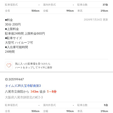
-
-
37台
駐車場形式
屋内外形式
駐車台数
500cm
190cm
210cm
全長
全幅
車高
■料金
2026年7月24日
更新
30分 200円
■上限料金
駐車後24時間 上限料金660円
■駐車サイズ
大型可 ハイルーフ可
■入出庫可能時間
24時間
気に入った駐車場を見つけたら
ハートをタップしてマイPに保存
ID:305199447
タイムズJR久宝寺駅南第3
343m
5～8分
八尾市立病院から
徒歩
大阪府八尾市跡部北の町2-3
-
-
5台
駐車場形式
屋内外形式
駐車台数
500cm
190cm
210cm
全長
全幅
車高