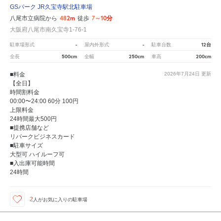
GSパーク JR久宝寺駅北駐車場
482m
7～10分
八尾市立病院から
徒歩
大阪府八尾市南久宝寺1-76-1
-
-
12台
駐車場形式
屋内外形式
駐車台数
500cm
250cm
200cm
全長
全幅
車高
■料金
2026年7月24日
更新
【全日】
時間割料金
00:00〜24:00 60分 100円
上限料金
24時間最大500円
■提携店舗など
リパークビジネスカード
■駐車サイズ
大型可 ハイルーフ可
■入出庫可能時間
24時間
2
人が
お気に入りの駐車場