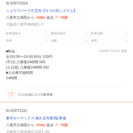
ID:305173565
ショウワパーク久宝寺【ネコの目システム】
488m
7～10分
八尾市立病院から
徒歩
大阪府八尾市神武町1-2
-
-
-
駐車場形式
屋内外形式
駐車台数
-
-
-
全長
全幅
車高
■料金
2026年7月24日
更新
全日0:00〜24:00 60分 100円
(平日) 入庫後24時間 500
(土日祝) 入庫後24時間 400
■入出庫可能時間
24時間
1
人が
お気に入りの駐車場
ID:305113232
東洋カーマックス 南久宝寺第2駐車場
496m
7～10分
八尾市立病院から
徒歩
大阪府八尾市南久宝寺1-39