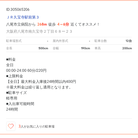
ID:305065206
ＪＲ久宝寺駅前第３
268m
4～6分
八尾市立病院から
徒歩
近くてオススメ！
大阪府八尾市南久宝寺２丁目６８ー２３
-
-
12台
駐車場形式
屋内外形式
駐車台数
500cm
190cm
200cm
全長
全幅
車高
■料金
全日
00:00-24:00 60分/220円
■上限料金
【全日】最大料金入庫後24時間以内400円
※最大料金は繰り返し適用となります。
■駐車サイズ
軽専用
■入出庫可能時間
24時間
3
人が
お気に入りの駐車場