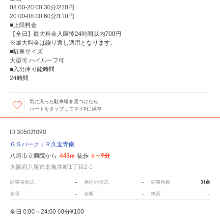
08:00-20:00 30分/220円
20:00-08:00 60分/110円
■上限料金
【全日】最大料金入庫後24時間以内700円
※最大料金は繰り返し適用となります。
■駐車サイズ
大型可 ハイルーフ可
■入出庫可能時間
24時間
気に入った駐車場を見つけたら
ハートをタップしてマイPに保存
ID:305021090
ＧＳパークＪＲ久宝寺南
443m
6～9分
八尾市立病院から
徒歩
大阪府八尾市北亀井町1丁目2-1
-
-
31台
駐車場形式
屋内外形式
駐車台数
-
-
-
全長
全幅
車高
全日 0:00～24:00 60分¥100