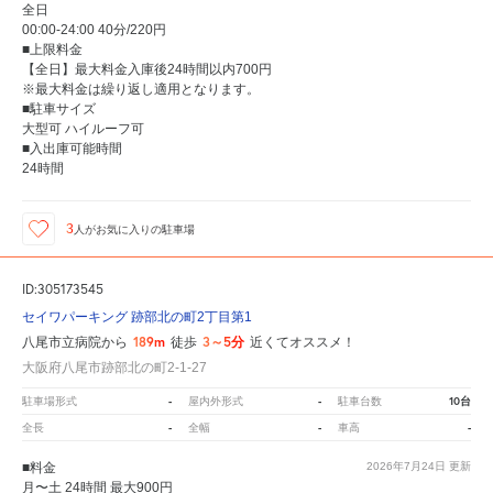
全日
00:00-24:00 40分/220円
■上限料金
【全日】最大料金入庫後24時間以内700円
※最大料金は繰り返し適用となります。
■駐車サイズ
大型可 ハイルーフ可
■入出庫可能時間
24時間
3
人が
お気に入りの駐車場
ID:305173545
セイワパーキング 跡部北の町2丁目第1
189m
3～5分
八尾市立病院から
徒歩
近くてオススメ！
大阪府八尾市跡部北の町2-1-27
-
-
10台
駐車場形式
屋内外形式
駐車台数
-
-
-
全長
全幅
車高
■料金
2026年7月24日
更新
月〜土 24時間 最大900円