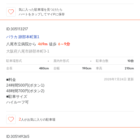
気に入った駐車場を見つけたら
ハートをタップしてマイPに保存
ID:305113217
パラカ 跡部本町第1
469m
6～9分
八尾市立病院から
徒歩
大阪府八尾市跡部本町3-1
-
-
10台
駐車場形式
屋内外形式
駐車台数
480cm
190cm
210cm
全長
全幅
車高
■料金
2026年7月24日
更新
24時間500円(ボタン1)
48時間700円(ボタン2)
■駐車サイズ
ハイルーフ可
2
人が
お気に入りの駐車場
ID:305149265