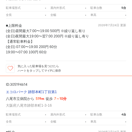
-
-
5台
駐車場形式
屋内外形式
駐車台数
-
-
-
全長
全幅
車高
■上限料金
2026年7月24日
更新
(全日)昼間最大7:00〜19:00 500円 ※繰り返し有り
(全日)夜間最大19:00〜翌7:00 200円 ※繰り返し有り
【通常駐車料金】
(全日) 07:00〜19:00 200円 60分
19:00〜07:00 100円 60分
気に入った駐車場を見つけたら
ハートをタップしてマイPに保存
ID:305194614
エコロパーク 跡部本町1丁目第1
519m
7～10分
八尾市立病院から
徒歩
大阪府八尾市跡部本町1-3-16
-
-
4台
駐車場形式
屋内外形式
駐車台数
-
-
-
全長
全幅
車高
2026年7月24日
更新