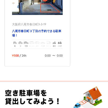
大阪府八尾市春日町3-3-19
八尾市春日町３丁目の予約できる駐車
場！
軽
コ
中型
ボックス
SUV
大型車
トラック
原付
バイク
¥500
/
24h
0:00
〜
0:00