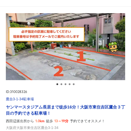
ID:310028326
鷹合3-1-34駐車場
ヤンマースタジアム長居まで徒歩16分！大阪市東住吉区鷹合３丁
目の予約できる駐車場！
1.0km
13～19分
西田辺派出所から
徒歩
予約できてオススメ！
大阪府大阪市東住吉区鷹合3-1-34