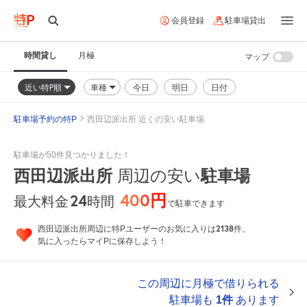
会員登録
駐車場貸出
時間貸し
月極
マップ
近い特P順
車種
今日
明日
日付
駐車場予約の特P
西田辺派出所 近くの安い駐車場
駐車場が50件見つかりました！
西田辺派出所
駐車場
周辺の安い
400円
24
時間
最大料金
で駐車できます
2138
西田辺派出所周辺に特Pユーザーのお気に入りは
件。
気に入ったらマイPに保存しよう！
この周辺に月極で借りられる
駐車場も
1件
あります