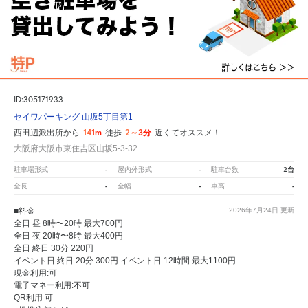
ID:305171933
セイワパーキング 山坂5丁目第1
141m
2～3分
西田辺派出所から
徒歩
近くてオススメ！
大阪府大阪市東住吉区山坂5-3-32
-
-
2台
駐車場形式
屋内外形式
駐車台数
-
-
-
全長
全幅
車高
■料金
2026年7月24日
更新
全日 昼 8時〜20時 最大700円
全日 夜 20時〜8時 最大400円
全日 終日 30分 220円
イベント日 終日 20分 300円 イベント日 12時間 最大1100円
現金利用:可
電子マネー利用:不可
QR利用:可