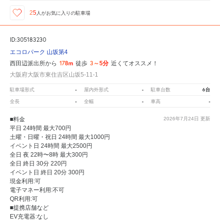
25
人が
お気に入りの駐車場
ID:305183230
エコロパーク 山坂第4
178m
3～5分
西田辺派出所から
徒歩
近くてオススメ！
大阪府大阪市東住吉区山坂5-11-1
-
-
6台
駐車場形式
屋内外形式
駐車台数
-
-
-
全長
全幅
車高
■料金
2026年7月24日
更新
平日 24時間 最大700円
土曜・日曜・祝日 24時間 最大1000円
イベント日 24時間 最大2500円
全日 夜 22時〜8時 最大300円
全日 終日 30分 220円
イベント日 終日 20分 300円
現金利用:可
電子マネー利用:不可
QR利用:可
■提携店舗など
EV充電器:なし