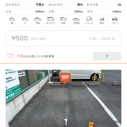
平置き
屋内
1台
駐車場形式
屋内外形式
駐車台数
650cm
250cm
240cm
全長
全幅
車高
軽
コ
中型
ボックス
SUV
大型車
トラック
原付
バイク
¥500
/
14.5
9:00
～
23:30
休
時間
休
214
人が
お気に入りの駐車場