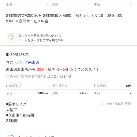
-
-
-
全長
全幅
車高
24時間営業\\200 30分 24時間最大 \\600 ※繰り返しあり 18：00-8：00
\\300 ※夜間サービス料金
気に入った駐車場を見つけたら
ハートをタップしてマイPに保存
ID:305193873
マストパーク南田辺
289m
4～6分
西田辺派出所から
徒歩
近くてオススメ！
大阪府大阪市東住吉区南田辺2丁目14-3
-
-
5台
駐車場形式
屋内外形式
駐車台数
500cm
240cm
-
全長
全幅
車高
■駐車サイズ
2026年7月24日
更新
大型可
■入出庫可能時間
24時間