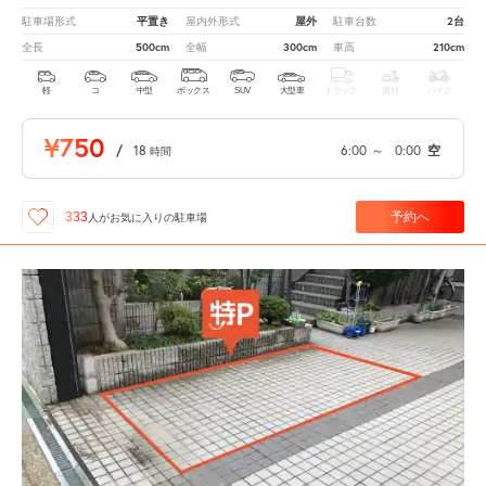
平置き
屋外
2台
駐車場形式
屋内外形式
駐車台数
500cm
300cm
210cm
全長
全幅
車高
軽
コ
中型
ボックス
SUV
大型車
トラック
原付
バイク
¥750
/
18
6:00
～
0:00
空
時間
予約へ
333
人が
お気に入りの駐車場