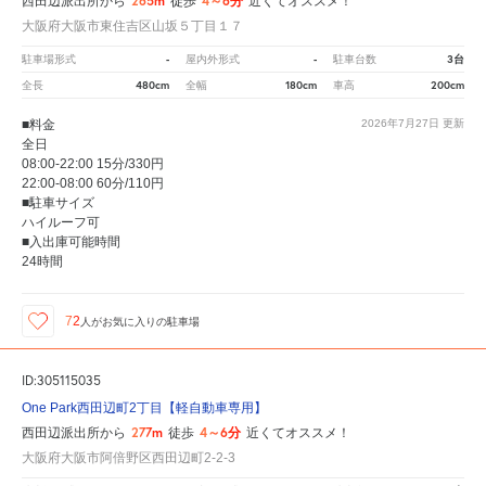
265m
4～6分
西田辺派出所から
徒歩
近くてオススメ！
大阪府大阪市東住吉区山坂５丁目１７
-
-
3台
駐車場形式
屋内外形式
駐車台数
480cm
180cm
200cm
全長
全幅
車高
■料金
2026年7月27日
更新
全日
08:00-22:00 15分/330円
22:00-08:00 60分/110円
■駐車サイズ
ハイルーフ可
■入出庫可能時間
24時間
72
人が
お気に入りの駐車場
ID:305115035
One Park西田辺町2丁目【軽自動車専用】
277m
4～6分
西田辺派出所から
徒歩
近くてオススメ！
大阪府大阪市阿倍野区西田辺町2-2-3