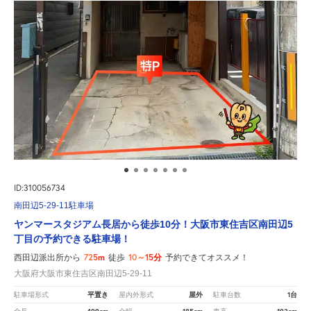
ID:310056734
南田辺5-29-11駐車場
ヤンマースタジアム長居から徒歩10分！大阪市東住吉区南田辺5
丁目の予約できる駐車場！
725m
10～15分
西田辺派出所から
徒歩
予約できてオススメ！
大阪府大阪市東住吉区南田辺5-29-11
平置き
屋外
1台
駐車場形式
屋内外形式
駐車台数