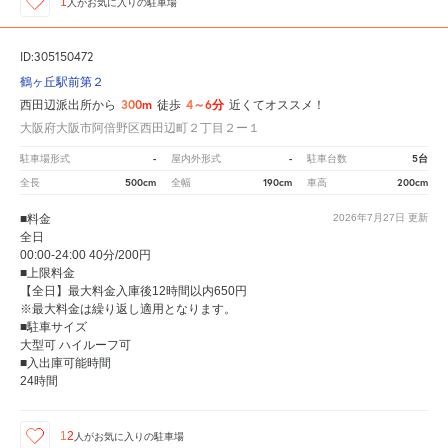
1
人が
お気に入りの駐車場
ID:305150472
鶴ヶ丘駅前第２
300m
4～6分
西田辺派出所から
徒歩
近くてオススメ！
大阪府大阪市阿倍野区西田辺町２丁目２ー１
-
-
5台
駐車場形式
屋内外形式
駐車台数
500cm
190cm
200cm
全長
全幅
車高
■料金
2026年7月27日
更新
全日
00:00-24:00 40分/200円
■上限料金
【全日】最大料金入庫後12時間以内650円
※最大料金は繰り返し適用となります。
■駐車サイズ
大型可 ハイルーフ可
■入出庫可能時間
24時間
12
人が
お気に入りの駐車場