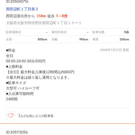
ID:305040716
西田辺町１丁目第２
358m
5～8分
西田辺派出所から
徒歩
大阪府大阪市阿倍野区西田辺町１丁目１５ー１
-
-
5台
駐車場形式
屋内外形式
駐車台数
500cm
190cm
200cm
全長
全幅
車高
■料金
2026年7月27日
更新
全日
00:00-24:00 30分/200円
■上限料金
【全日】最大料金入庫後12時間以内800円
※最大料金は繰り返し適用となります。
■駐車サイズ
大型可 ハイルーフ可
■入出庫可能時間
24時間
3
人が
お気に入りの駐車場
ID:305112056