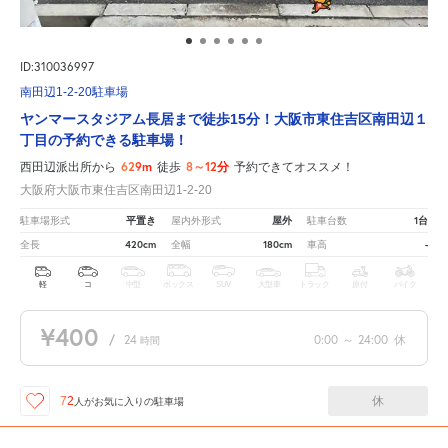
ID:310036997
南田辺1-2-20駐車場
ヤンマースタジアム長居まで徒歩15分！大阪市東住吉区南田辺１
丁目の予約できる駐車場！
629m
8～12分
西田辺派出所から
徒歩
予約できてオススメ！
大阪府大阪市東住吉区南田辺1-2-20
平置き
屋外
1台
駐車場形式
屋内外形式
駐車台数
420cm
180cm
-
全長
全幅
車高
軽
コ
中型
ボックス
SUV
大型車
トラック
原付
バイク
¥400
/
24
0:00
～
24:00
休
時間
休
72
人が
お気に入りの駐車場