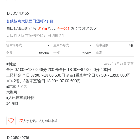
ID:305143156
名鉄協商大阪西田辺町2丁目
319m
4～6分
西田辺派出所から
徒歩
近くてオススメ！
大阪府大阪市阿倍野区西田辺町2-1
-
-
3台
駐車場形式
屋内外形式
駐車台数
500cm
190cm
-
全長
全幅
車高
■料金
2026年7月24日
更新
全日 07:00〜18:00 40分 200円/全日 18:00〜07:00 60分 100円
上限料金 全日 07:00〜18:00 500円 ※※1番車室/全日 07:00〜18:00 800円
※※2番、3番車室/全日 18:00〜07:00 500円
■駐車サイズ
大型可
■入出庫可能時間
24時間
22
人が
お気に入りの駐車場
ID:305040718