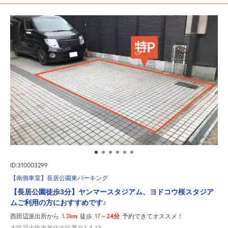
ID:310003299
【南側車室】長居公園東パーキング
【長居公園徒歩3分】ヤンマースタジアム、ヨドコウ桜スタジア
ムご利用の方におすすめです♪
1.3km
17～24分
西田辺派出所から
徒歩
予約できてオススメ！
大阪府大阪市東住吉区鷹合3-4-18