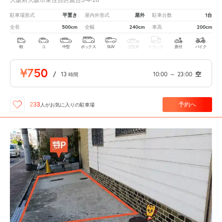
平置き
屋外
1台
駐車場形式
屋内外形式
駐車台数
500cm
240cm
200cm
全長
全幅
車高
軽
コ
中型
ボックス
SUV
大型車
トラック
原付
バイク
¥750
/
13
10:00
～
23:00
空
時間
予約へ
233
人が
お気に入りの駐車場