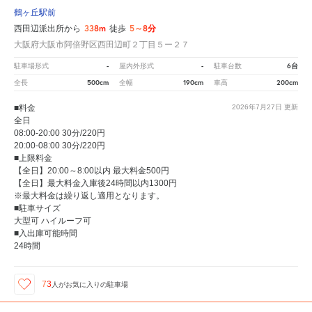
鶴ヶ丘駅前
338m
5～8分
西田辺派出所から
徒歩
大阪府大阪市阿倍野区西田辺町２丁目５ー２７
-
-
6台
駐車場形式
屋内外形式
駐車台数
500cm
190cm
200cm
全長
全幅
車高
■料金
2026年7月27日
更新
全日
08:00-20:00 30分/220円
20:00-08:00 30分/220円
■上限料金
【全日】20:00～8:00以内 最大料金500円
【全日】最大料金入庫後24時間以内1300円
※最大料金は繰り返し適用となります。
■駐車サイズ
大型可 ハイルーフ可
■入出庫可能時間
24時間
73
人が
お気に入りの駐車場