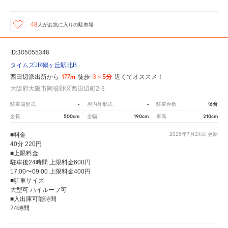
48
人が
お気に入りの駐車場
ID:305055348
タイムズJR鶴ヶ丘駅北B
177m
3～5分
西田辺派出所から
徒歩
近くてオススメ！
大阪府大阪市阿倍野区西田辺町2-3
-
-
16台
駐車場形式
屋内外形式
駐車台数
500cm
190cm
210cm
全長
全幅
車高
■料金
2026年7月24日
更新
40分 220円
■上限料金
駐車後24時間 上限料金600円
17:00〜09:00 上限料金400円
■駐車サイズ
大型可 ハイルーフ可
■入出庫可能時間
24時間