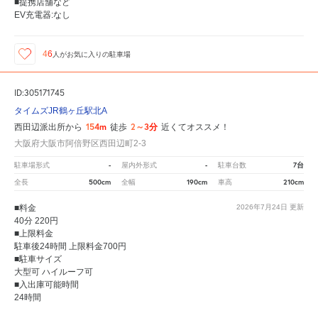
■提携店舗など
EV充電器:なし
46
人が
お気に入りの駐車場
ID:305171745
タイムズJR鶴ヶ丘駅北A
154m
2～3分
西田辺派出所から
徒歩
近くてオススメ！
大阪府大阪市阿倍野区西田辺町2-3
-
-
7台
駐車場形式
屋内外形式
駐車台数
500cm
190cm
210cm
全長
全幅
車高
■料金
2026年7月24日
更新
40分 220円
■上限料金
駐車後24時間 上限料金700円
■駐車サイズ
大型可 ハイルーフ可
■入出庫可能時間
24時間