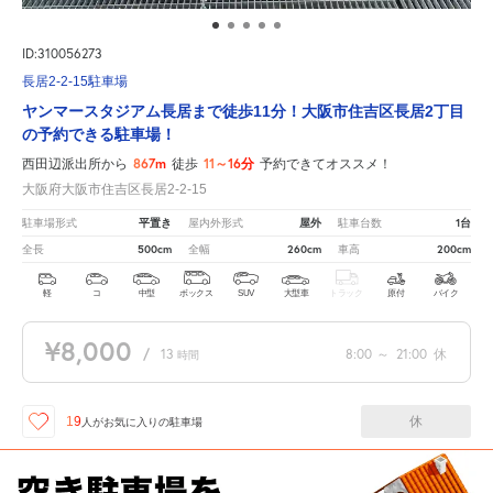
ID:310056273
長居2-2-15駐車場
ヤンマースタジアム長居まで徒歩11分！大阪市住吉区長居2丁目
の予約できる駐車場！
867m
11～16分
西田辺派出所から
徒歩
予約できてオススメ！
大阪府大阪市住吉区長居2-2-15
平置き
屋外
1台
駐車場形式
屋内外形式
駐車台数
500cm
260cm
200cm
全長
全幅
車高
軽
コ
中型
ボックス
SUV
大型車
トラック
原付
バイク
¥8,000
/
13
8:00
～
21:00
休
時間
休
19
人が
お気に入りの駐車場