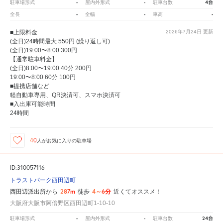
-
-
4台
駐車場形式
屋内外形式
駐車台数
-
-
-
全長
全幅
車高
■上限料金
2026年7月24日
更新
(全日)24時間最大 550円 (繰り返し可)
(全日)19:00〜8:00 300円
【通常駐車料金】
(全日)8:00〜19:00 40分 200円
19:00〜8:00 60分 100円
■提携店舗など
軽自動車専用、QR決済可、スマホ決済可
■入出庫可能時間
24時間
40
人が
お気に入りの駐車場
ID:310057116
トラストパーク西田辺町
287m
4～6分
西田辺派出所から
徒歩
近くてオススメ！
大阪府大阪市阿倍野区西田辺町1-10-10
-
-
24台
駐車場形式
屋内外形式
駐車台数