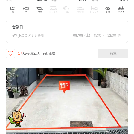
499cm
185cm
193cm
全長
全幅
車高
軽
コ
中型
ボックス
SUV
大型車
トラック
原付
バイク
営業日
¥2,500
/
13.5
08/08
(土)
8:30
～
22:00
満
時間
満車
17
人が
お気に入りの駐車場