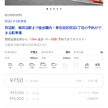
ID:310013195
田辺1-9-1駐車場
田辺駅、南田辺駅まで徒歩圏内！東住吉区田辺1丁目の予約がで
きる駐車場
1.0km
14～20分
西田辺派出所から
徒歩
予約できてオススメ！
大阪府大阪市東住吉区田辺1-9-1
平置き
屋外
1台
駐車場形式
屋内外形式
駐車台数
500cm
220cm
-
全長
全幅
車高
軽
コ
中型
ボックス
SUV
大型車
トラック
原付
バイク
¥750
/
24
0:00
～
0:00
契
時間
¥17,000
マンスリー契約
/
1
ヶ月
¥15,000
月極契約
/
1
ヶ月