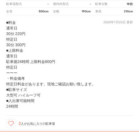
-
-
18台
駐車場形式
屋内外形式
駐車台数
500cm
190cm
210cm
全長
全幅
車高
■料金
2026年7月24日
更新
通常日
30分 220円
特定日
30分 300円
■上限料金
通常日
駐車後24時間 上限料金800円
特定日
ーーー
・料金備考
特定日料金があります。現地ご確認お願い致します。
■駐車サイズ
大型可 ハイルーフ可
■入出庫可能時間
24時間
2
人が
お気に入りの駐車場