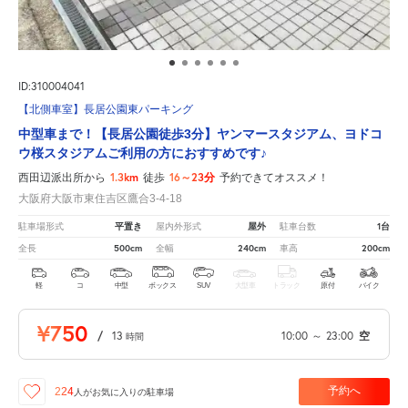
ID:310004041
【北側車室】長居公園東パーキング
中型車まで！【長居公園徒歩3分】ヤンマースタジアム、ヨドコ
ウ桜スタジアムご利用の方におすすめです♪
1.3km
16～23分
西田辺派出所から
徒歩
予約できてオススメ！
大阪府大阪市東住吉区鷹合3-4-18
平置き
屋外
1台
駐車場形式
屋内外形式
駐車台数
500cm
240cm
200cm
全長
全幅
車高
軽
コ
中型
ボックス
SUV
大型車
トラック
原付
バイク
¥750
/
13
10:00
～
23:00
空
時間
予約へ
224
人が
お気に入りの駐車場