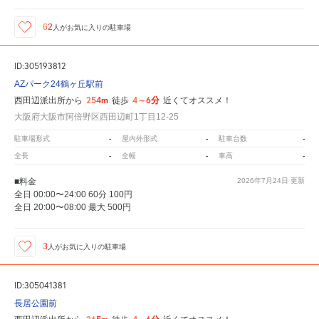
62
人が
お気に入りの駐車場
ID:305193812
AZパーク24鶴ヶ丘駅前
254m
4～6分
西田辺派出所から
徒歩
近くてオススメ！
大阪府大阪市阿倍野区西田辺町1丁目12-25
-
-
-
駐車場形式
屋内外形式
駐車台数
-
-
-
全長
全幅
車高
■料金
2026年7月24日
更新
全日 00:00〜24:00 60分 100円
全日 20:00〜08:00 最大 500円
3
人が
お気に入りの駐車場
ID:305041381
長居公園前