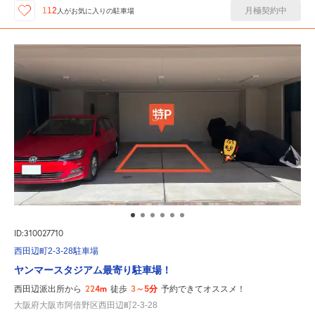
月極契約中
112
人が
お気に入りの駐車場
ID:310027710
西田辺町2-3-28駐車場
ヤンマースタジアム最寄り駐車場！
224m
3～5分
西田辺派出所から
徒歩
予約できてオススメ！
大阪府大阪市阿倍野区西田辺町2-3-28