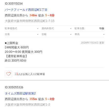
ID:305115034
パークフィールド西田辺町1丁目
348m
5～8分
西田辺派出所から
徒歩
大阪府大阪市阿倍野区西田辺町1-7-15
-
-
12台
駐車場形式
屋内外形式
駐車台数
-
-
-
全長
全幅
車高
■上限料金
2026年7月24日
更新
24時間最大 600円
20:00〜8:00 夜間最大 300円
【通常駐車料金】
終日 300円 60分
11
人が
お気に入りの駐車場
ID:305055326
タイムズ西田辺駅前第2
355m
5～8分
西田辺派出所から
徒歩
大阪府大阪市阿倍野区西田辺町1-2