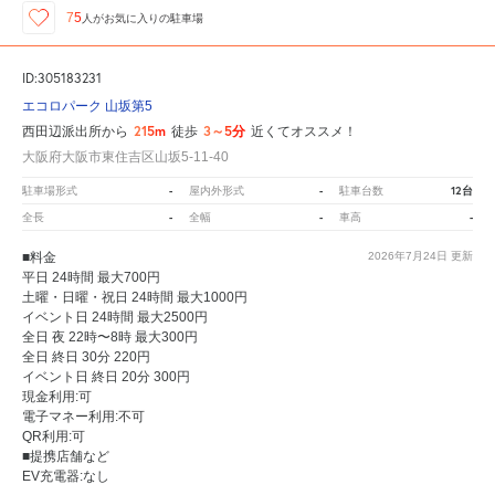
75
人が
お気に入りの駐車場
ID:305183231
エコロパーク 山坂第5
215m
3～5分
西田辺派出所から
徒歩
近くてオススメ！
大阪府大阪市東住吉区山坂5-11-40
-
-
12台
駐車場形式
屋内外形式
駐車台数
-
-
-
全長
全幅
車高
■料金
2026年7月24日
更新
平日 24時間 最大700円
土曜・日曜・祝日 24時間 最大1000円
イベント日 24時間 最大2500円
全日 夜 22時〜8時 最大300円
全日 終日 30分 220円
イベント日 終日 20分 300円
現金利用:可
電子マネー利用:不可
QR利用:可
■提携店舗など
EV充電器:なし