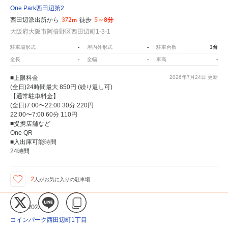
One Park西田辺第2
372m
5～8分
西田辺派出所から
徒歩
大阪府大阪市阿倍野区西田辺町1-3-1
-
-
3台
駐車場形式
屋内外形式
駐車台数
-
-
-
全長
全幅
車高
■上限料金
2026年7月24日
更新
(全日)24時間最大 850円 (繰り返し可)
【通常駐車料金】
(全日)7:00〜22:00 30分 220円
22:00〜7:00 60分 110円
■提携店舗など
One QR
■入出庫可能時間
24時間
2
人が
お気に入りの駐車場
ID:305202719
コインパーク西田辺町1丁目