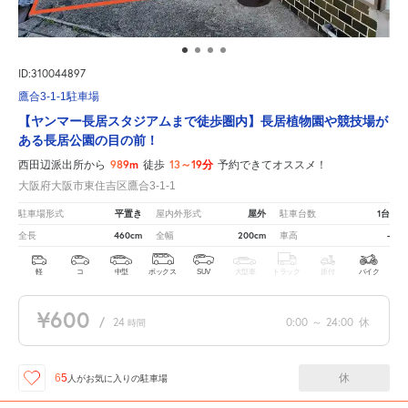
ID:310044897
鷹合3-1-1駐車場
【ヤンマー長居スタジアムまで徒歩圏内】長居植物園や競技場が
ある長居公園の目の前！
989m
13～19分
西田辺派出所から
徒歩
予約できてオススメ！
大阪府大阪市東住吉区鷹合3-1-1
平置き
屋外
1台
駐車場形式
屋内外形式
駐車台数
460cm
200cm
-
全長
全幅
車高
軽
コ
中型
ボックス
SUV
大型車
トラック
原付
バイク
¥600
/
24
0:00
～
24:00
休
時間
休
65
人が
お気に入りの駐車場