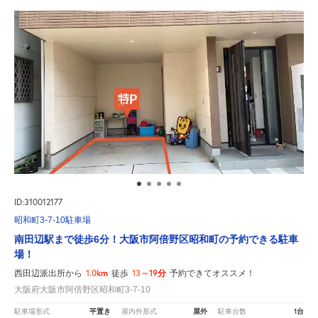
ID:310012177
昭和町3-7-10駐車場
南田辺駅まで徒歩6分！大阪市阿倍野区昭和町の予約できる駐車
場！
1.0km
13～19分
西田辺派出所から
徒歩
予約できてオススメ！
大阪府大阪市阿倍野区昭和町3-7-10
平置き
屋外
1台
駐車場形式
屋内外形式
駐車台数