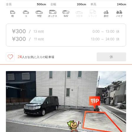
500cm
200cm
240cm
全長
全幅
車高
軽
コ
中型
ボックス
SUV
大型車
トラック
原付
バイク
¥300
/
13
0:00
～
13:00
休
時間
¥300
/
11
13:00
～
24:00
休
時間
休
24
人が
お気に入りの駐車場