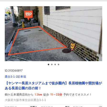
ID:310044897
鷹合3-1-1駐車場
【ヤンマー長居スタジアムまで徒歩圏内】長居植物園や競技場が
ある長居公園の目の前！
1.2km
15～22分
鶴ケ丘本通商店街から
徒歩
予約できてオススメ！
大阪府大阪市東住吉区鷹合3-1-1