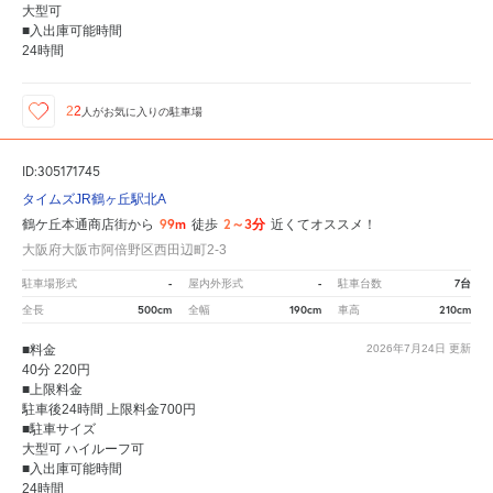
大型可
■入出庫可能時間
24時間
22
人が
お気に入りの駐車場
ID:305171745
タイムズJR鶴ヶ丘駅北A
99m
2～3分
鶴ケ丘本通商店街から
徒歩
近くてオススメ！
大阪府大阪市阿倍野区西田辺町2-3
-
-
7台
駐車場形式
屋内外形式
駐車台数
500cm
190cm
210cm
全長
全幅
車高
■料金
2026年7月24日
更新
40分 220円
■上限料金
駐車後24時間 上限料金700円
■駐車サイズ
大型可 ハイルーフ可
■入出庫可能時間
24時間