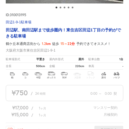
ID:310013195
田辺1-9-1駐車場
田辺駅、南田辺駅まで徒歩圏内！東住吉区田辺1丁目の予約がで
きる駐車場
1.2km
15～22分
鶴ケ丘本通商店街から
徒歩
予約できてオススメ！
大阪府大阪市東住吉区田辺1-9-1
平置き
屋外
1台
駐車場形式
屋内外形式
駐車台数
500cm
220cm
-
全長
全幅
車高
軽
コ
中型
ボックス
SUV
大型車
トラック
原付
バイク
¥750
/
24
0:00
～
0:00
契
時間
¥17,000
マンスリー契約
/
1
ヶ月
¥15,000
月極契約
/
1
ヶ月