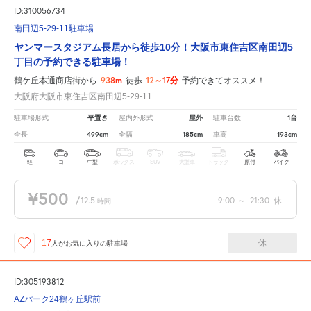
ID:310056734
南田辺5-29-11駐車場
ヤンマースタジアム長居から徒歩10分！大阪市東住吉区南田辺5
丁目の予約できる駐車場！
938m
12～17分
鶴ケ丘本通商店街から
徒歩
予約できてオススメ！
大阪府大阪市東住吉区南田辺5-29-11
平置き
屋外
1台
駐車場形式
屋内外形式
駐車台数
499cm
185cm
193cm
全長
全幅
車高
軽
コ
中型
ボックス
SUV
大型車
トラック
原付
バイク
¥500
/
12.5
9:00
～
21:30
休
時間
休
17
人が
お気に入りの駐車場
ID:305193812
AZパーク24鶴ヶ丘駅前