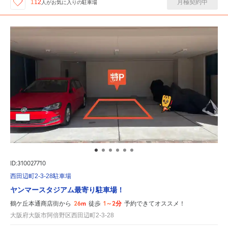
月極契約中
112
人が
お気に入りの駐車場
ID:310027710
西田辺町2-3-28駐車場
ヤンマースタジアム最寄り駐車場！
26m
1～2分
鶴ケ丘本通商店街から
徒歩
予約できてオススメ！
大阪府大阪市阿倍野区西田辺町2-3-28