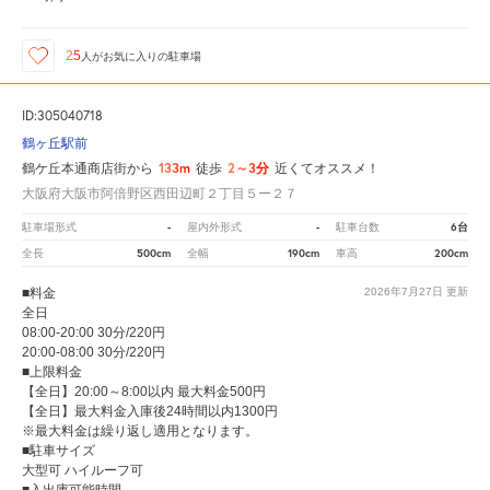
25
人が
お気に入りの駐車場
ID:305040718
鶴ヶ丘駅前
133m
2～3分
鶴ケ丘本通商店街から
徒歩
近くてオススメ！
大阪府大阪市阿倍野区西田辺町２丁目５ー２７
-
-
6台
駐車場形式
屋内外形式
駐車台数
500cm
190cm
200cm
全長
全幅
車高
■料金
2026年7月27日
更新
全日
08:00-20:00 30分/220円
20:00-08:00 30分/220円
■上限料金
【全日】20:00～8:00以内 最大料金500円
【全日】最大料金入庫後24時間以内1300円
※最大料金は繰り返し適用となります。
■駐車サイズ
大型可 ハイルーフ可