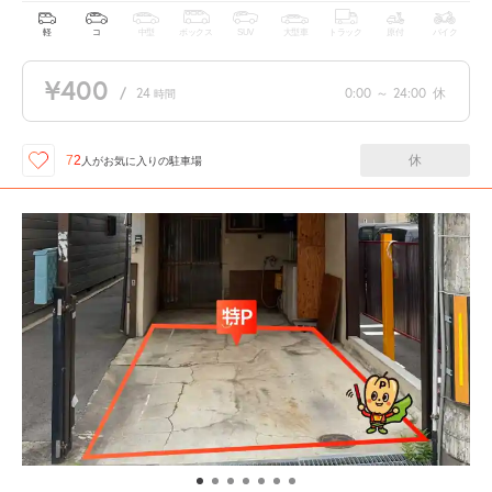
軽
コ
中型
ボックス
SUV
大型車
トラック
原付
バイク
¥400
/
24
0:00
～
24:00
休
時間
休
72
人が
お気に入りの駐車場