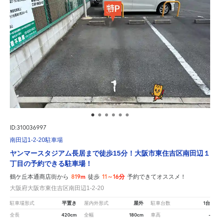
ID:310036997
南田辺1-2-20駐車場
ヤンマースタジアム長居まで徒歩15分！大阪市東住吉区南田辺１
丁目の予約できる駐車場！
819m
11～16分
鶴ケ丘本通商店街から
徒歩
予約できてオススメ！
大阪府大阪市東住吉区南田辺1-2-20
平置き
屋外
1台
駐車場形式
屋内外形式
駐車台数
420cm
180cm
-
全長
全幅
車高