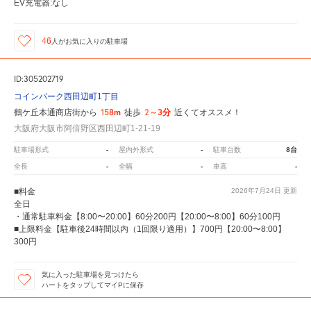
EV充電器:なし
46
人が
お気に入りの駐車場
ID:305202719
コインパーク西田辺町1丁目
158m
2～3分
鶴ケ丘本通商店街から
徒歩
近くてオススメ！
大阪府大阪市阿倍野区西田辺町1-21-19
-
-
8台
駐車場形式
屋内外形式
駐車台数
-
-
-
全長
全幅
車高
■料金
2026年7月24日
更新
全日
・通常駐車料金【8:00〜20:00】60分200円【20:00〜8:00】60分100円
■上限料金【駐車後24時間以内（1回限り適用）】700円【20:00〜8:00】
300円
気に入った駐車場を見つけたら
ハートをタップしてマイPに保存