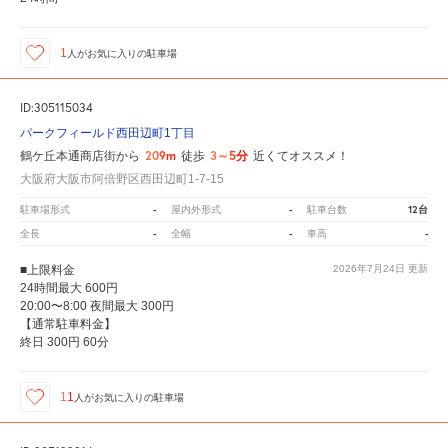
1
人が
お気に入りの駐車場
ID:305115034
パークフィールド西田辺町1丁目
209m
3～5分
鶴ケ丘本通商店街から
徒歩
近くてオススメ！
大阪府大阪市阿倍野区西田辺町1-7-15
-
-
12台
駐車場形式
屋内外形式
駐車台数
-
-
-
全長
全幅
車高
■上限料金
2026年7月24日
更新
24時間最大 600円
20:00〜8:00 夜間最大 300円
【通常駐車料金】
終日 300円 60分
11
人が
お気に入りの駐車場