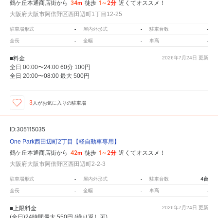
34m
1～2分
鶴ケ丘本通商店街から
徒歩
近くてオススメ！
大阪府大阪市阿倍野区西田辺町1丁目12-25
-
-
-
駐車場形式
屋内外形式
駐車台数
-
-
-
全長
全幅
車高
■料金
2026年7月24日
更新
全日 00:00〜24:00 60分 100円
全日 20:00〜08:00 最大 500円
3
人が
お気に入りの駐車場
ID:305115035
One Park西田辺町2丁目【軽自動車専用】
42m
1～2分
鶴ケ丘本通商店街から
徒歩
近くてオススメ！
大阪府大阪市阿倍野区西田辺町2-2-3
-
-
4台
駐車場形式
屋内外形式
駐車台数
-
-
-
全長
全幅
車高
■上限料金
2026年7月24日
更新
(全日)24時間最大 550円 (繰り返し可)