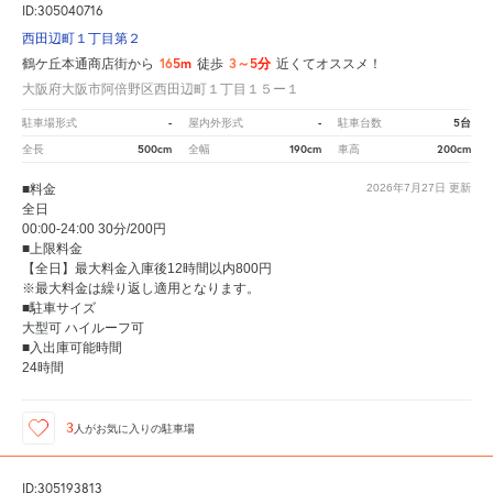
ID:305040716
西田辺町１丁目第２
165m
3～5分
鶴ケ丘本通商店街から
徒歩
近くてオススメ！
大阪府大阪市阿倍野区西田辺町１丁目１５ー１
-
-
5台
駐車場形式
屋内外形式
駐車台数
500cm
190cm
200cm
全長
全幅
車高
■料金
2026年7月27日
更新
全日
00:00-24:00 30分/200円
■上限料金
【全日】最大料金入庫後12時間以内800円
※最大料金は繰り返し適用となります。
■駐車サイズ
大型可 ハイルーフ可
■入出庫可能時間
24時間
3
人が
お気に入りの駐車場
ID:305193813