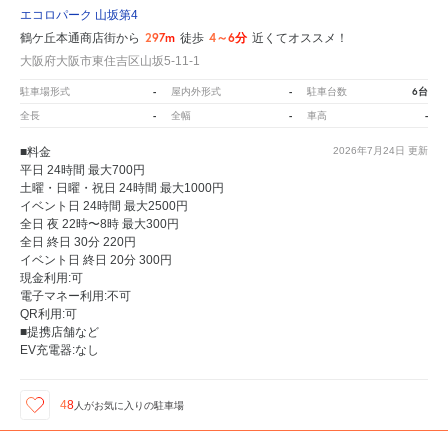
エコロパーク 山坂第4
297m
4～6分
鶴ケ丘本通商店街から
徒歩
近くてオススメ！
大阪府大阪市東住吉区山坂5-11-1
-
-
6台
駐車場形式
屋内外形式
駐車台数
-
-
-
全長
全幅
車高
■料金
2026年7月24日
更新
平日 24時間 最大700円
土曜・日曜・祝日 24時間 最大1000円
イベント日 24時間 最大2500円
全日 夜 22時〜8時 最大300円
全日 終日 30分 220円
イベント日 終日 20分 300円
現金利用:可
電子マネー利用:不可
QR利用:可
■提携店舗など
EV充電器:なし
48
人が
お気に入りの駐車場