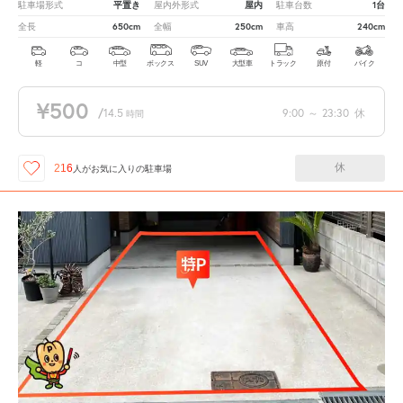
平置き
屋内
1台
駐車場形式
屋内外形式
駐車台数
650cm
250cm
240cm
全長
全幅
車高
軽
コ
中型
ボックス
SUV
大型車
トラック
原付
バイク
¥500
/
14.5
9:00
～
23:30
休
時間
休
216
人が
お気に入りの駐車場