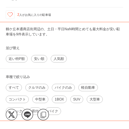
2
人が
お気に入りの駐車場
鶴ケ丘本通商店街周辺の、土日・平日NaN時間とめても最大料金が安い駐
車場を9件表示しています。
並び替え
近い特P順
安い順
人気順
車種で絞り込み
すべて
クルマのみ
バイクのみ
軽自動車
コンパクト
中型車
1BOX
SUV
大型車
トラック
原付
バイク