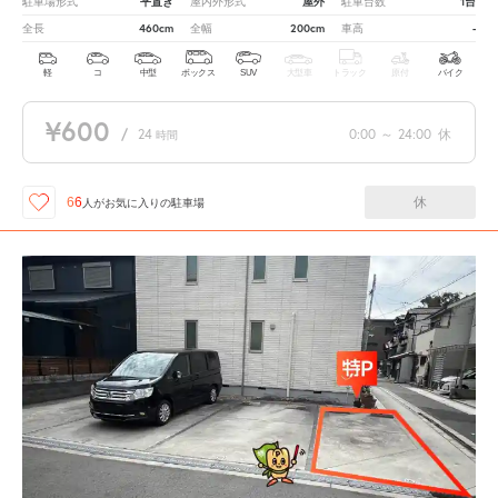
平置き
屋外
1台
駐車場形式
屋内外形式
駐車台数
460cm
200cm
-
全長
全幅
車高
軽
コ
中型
ボックス
SUV
大型車
トラック
原付
バイク
¥600
/
24
0:00
～
24:00
休
時間
休
66
人が
お気に入りの駐車場