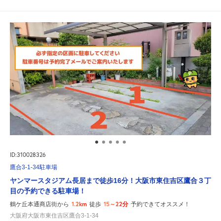
ID:310028326
鷹合3-1-34駐車場
ヤンマースタジアム長居まで徒歩16分！大阪市東住吉区鷹合３丁
目の予約できる駐車場！
1.2km
15～22分
鶴ケ丘本通商店街から
徒歩
予約できてオススメ！
大阪府大阪市東住吉区鷹合3-1-34