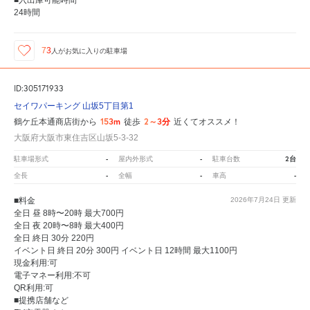
■入出庫可能時間
24時間
73
人が
お気に入りの駐車場
ID:305171933
セイワパーキング 山坂5丁目第1
153m
2～3分
鶴ケ丘本通商店街から
徒歩
近くてオススメ！
大阪府大阪市東住吉区山坂5-3-32
-
-
2台
駐車場形式
屋内外形式
駐車台数
-
-
-
全長
全幅
車高
■料金
2026年7月24日
更新
全日 昼 8時〜20時 最大700円
全日 夜 20時〜8時 最大400円
全日 終日 30分 220円
イベント日 終日 20分 300円 イベント日 12時間 最大1100円
現金利用:可
電子マネー利用:不可
QR利用:可
■提携店舗など