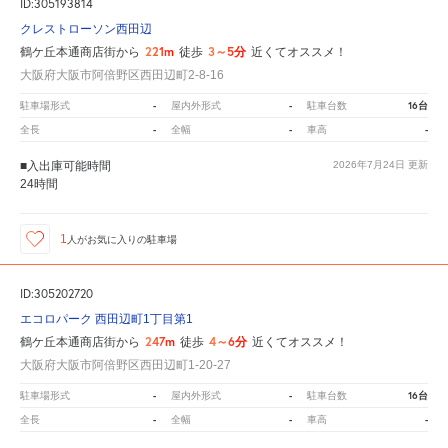
ID:305193814
クレストローソン西田辺
221m
3～5分
鶴ケ丘本通商店街から
徒歩
近くてオススメ！
大阪府大阪市阿倍野区西田辺町2-8-16
-
-
16台
駐車場形式
屋内外形式
駐車台数
-
-
-
全長
全幅
車高
■入出庫可能時間
2026年7月24日
更新
24時間
1
人が
お気に入りの駐車場
ID:305202720
エコロパーク 西田辺町1丁目第1
247m
4～6分
鶴ケ丘本通商店街から
徒歩
近くてオススメ！
大阪府大阪市阿倍野区西田辺町1-20-27
-
-
16台
駐車場形式
屋内外形式
駐車台数
-
-
-
全長
全幅
車高