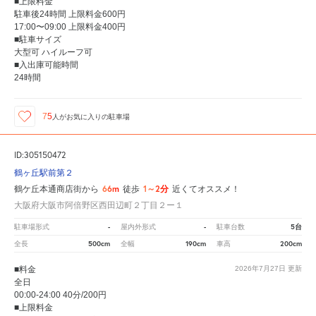
■上限料金
駐車後24時間 上限料金600円
17:00〜09:00 上限料金400円
■駐車サイズ
大型可 ハイルーフ可
■入出庫可能時間
24時間
75
人が
お気に入りの駐車場
ID:305150472
鶴ヶ丘駅前第２
66m
1～2分
鶴ケ丘本通商店街から
徒歩
近くてオススメ！
大阪府大阪市阿倍野区西田辺町２丁目２ー１
-
-
5台
駐車場形式
屋内外形式
駐車台数
500cm
190cm
200cm
全長
全幅
車高
■料金
2026年7月27日
更新
全日
00:00-24:00 40分/200円
■上限料金