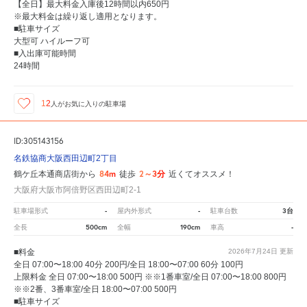
【全日】最大料金入庫後12時間以内650円
※最大料金は繰り返し適用となります。
■駐車サイズ
大型可 ハイルーフ可
■入出庫可能時間
24時間
12
人が
お気に入りの駐車場
ID:305143156
名鉄協商大阪西田辺町2丁目
84m
2～3分
鶴ケ丘本通商店街から
徒歩
近くてオススメ！
大阪府大阪市阿倍野区西田辺町2-1
-
-
3台
駐車場形式
屋内外形式
駐車台数
500cm
190cm
-
全長
全幅
車高
■料金
2026年7月24日
更新
全日 07:00〜18:00 40分 200円/全日 18:00〜07:00 60分 100円
上限料金 全日 07:00〜18:00 500円 ※※1番車室/全日 07:00〜18:00 800円
※※2番、3番車室/全日 18:00〜07:00 500円
■駐車サイズ