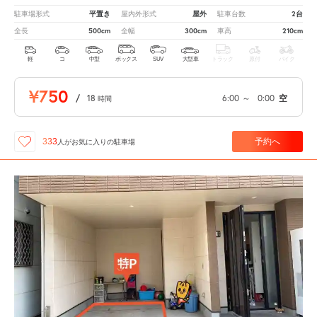
平置き
屋外
2台
駐車場形式
屋内外形式
駐車台数
500cm
300cm
210cm
全長
全幅
車高
軽
コ
中型
ボックス
SUV
大型車
トラック
原付
バイク
¥750
/
18
6:00
～
0:00
空
時間
予約へ
333
人が
お気に入りの駐車場