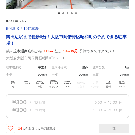
ID:310012177
昭和町3-7-10駐車場
南田辺駅まで徒歩6分！大阪市阿倍野区昭和町の予約できる駐車
場！
1.0km
13～19分
鶴ケ丘本通商店街から
徒歩
予約できてオススメ！
大阪府大阪市阿倍野区昭和町3-7-10
平置き
屋外
1台
駐車場形式
屋内外形式
駐車台数
500cm
200cm
240cm
全長
全幅
車高
軽
コ
中型
ボックス
SUV
大型車
トラック
原付
バイク
¥300
/
13
0:00
～
13:00
休
時間
¥300
/
11
13:00
～
24:00
休
時間
休
24
人が
お気に入りの駐車場