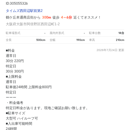
ID:305055326
タイムズ西田辺駅前第2
300m
4～6分
鶴ケ丘本通商店街から
徒歩
近くてオススメ！
大阪府大阪市阿倍野区西田辺町1-2
-
-
18台
駐車場形式
屋内外形式
駐車台数
500cm
190cm
210cm
全長
全幅
車高
■料金
2026年7月24日
更新
通常日
30分 220円
特定日
30分 300円
■上限料金
通常日
駐車後24時間 上限料金800円
特定日
ーーー
・料金備考
特定日料金があります。現地ご確認お願い致します。
■駐車サイズ
大型可 ハイルーフ可
■入出庫可能時間
24時間