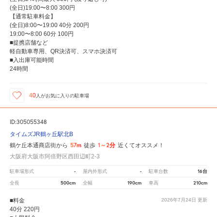
(全日)19:00〜8:00 300円
【通常駐車料金】
(全日)8:00〜19:00 40分 200円
19:00〜8:00 60分 100円
■提携店舗など
軽自動車専用、QR決済可、スマホ決済可
■入出庫可能時間
24時間
40
人が
お気に入りの駐車場
ID:305055348
タイムズJR鶴ヶ丘駅北B
57m
1～2分
鶴ケ丘本通商店街から
徒歩
近くてオススメ！
大阪府大阪市阿倍野区西田辺町2-3
-
-
16台
駐車場形式
屋内外形式
駐車台数
500cm
190cm
210cm
全長
全幅
車高
■料金
2026年7月24日
更新
40分 220円