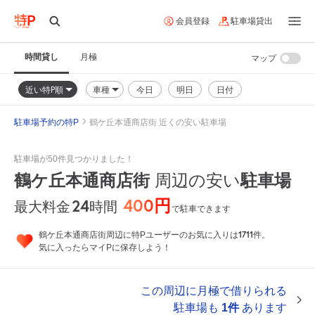
会員登録
駐車場貸出
時間貸し
月極
マップ
近い特P順
車種
今日
明日
日付
駐車場予約の特P
鶴ケ丘本通商店街 近くの安い駐車場
駐車場が50件見つかりました！
鶴ケ丘本通商店街
周辺の安い
駐車場
400円
24
時間
最大料金
で駐車できます
1711
鶴ケ丘本通商店街周辺に特Pユーザーのお気に入りは
件。
気に入ったらマイPに保存しよう！
この周辺に月極で借りられる
駐車場も
1件
あります