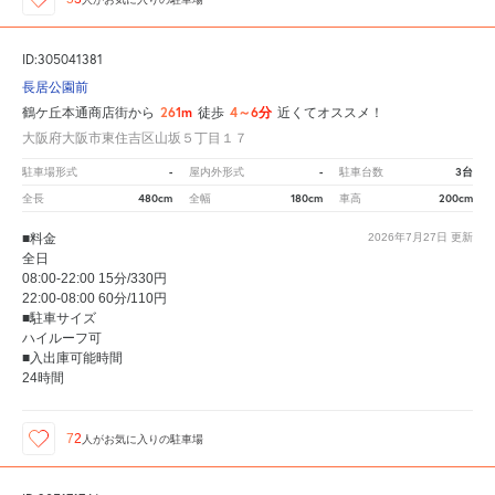
ID:305041381
長居公園前
261m
4～6分
鶴ケ丘本通商店街から
徒歩
近くてオススメ！
大阪府大阪市東住吉区山坂５丁目１７
-
-
3台
駐車場形式
屋内外形式
駐車台数
480cm
180cm
200cm
全長
全幅
車高
■料金
2026年7月27日
更新
全日
08:00-22:00 15分/330円
22:00-08:00 60分/110円
■駐車サイズ
ハイルーフ可
■入出庫可能時間
24時間
72
人が
お気に入りの駐車場