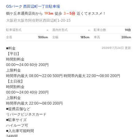
GSパーク 西田辺町一丁目駐車場
193m
3～5分
鶴ケ丘本通商店街から
徒歩
近くてオススメ！
大阪府大阪市阿倍野区西田辺町1-20-15
-
-
14台
駐車場形式
屋内外形式
駐車台数
500cm
185cm
200cm
全長
全幅
車高
■料金
2026年7月24日
更新
【平日】
時間割料金
00:00〜24:00 60分 200円
上限料金
時間帯内最大 08:00〜22:00 500円 時間帯内最大 22:00〜08:00 200円
【土日祝】
時間割料金
00:00〜24:00 40分 200円
上限料金
時間帯内最大 22:00〜08:00 200円
■提携店舗など
リパークビジネスカード
■駐車サイズ
ハイルーフ可
■入出庫可能時間
24時間