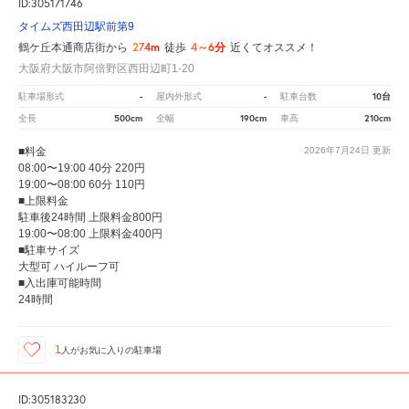
ID:305171746
タイムズ西田辺駅前第9
274m
4～6分
鶴ケ丘本通商店街から
徒歩
近くてオススメ！
大阪府大阪市阿倍野区西田辺町1-20
-
-
10台
駐車場形式
屋内外形式
駐車台数
500cm
190cm
210cm
全長
全幅
車高
■料金
2026年7月24日
更新
08:00〜19:00 40分 220円
19:00〜08:00 60分 110円
■上限料金
駐車後24時間 上限料金800円
19:00〜08:00 上限料金400円
■駐車サイズ
大型可 ハイルーフ可
■入出庫可能時間
24時間
1
人が
お気に入りの駐車場
ID:305183230