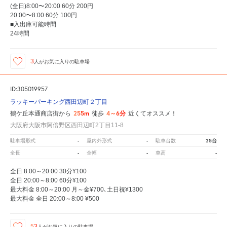
(全日)8:00〜20:00 60分 200円
20:00〜8:00 60分 100円
■入出庫可能時間
24時間
3
人が
お気に入りの駐車場
ID:305019957
ラッキーパーキング西田辺町２丁目
255m
4～6分
鶴ケ丘本通商店街から
徒歩
近くてオススメ！
大阪府大阪市阿倍野区西田辺町2丁目11-8
-
-
25台
駐車場形式
屋内外形式
駐車台数
-
-
-
全長
全幅
車高
全日 8:00～20:00 30分¥100
全日 20:00～8:00 60分¥100
最大料金 8:00～20:00 月～金¥700､土日祝¥1300
最大料金 全日 20:00～8:00 ¥500
53
人が
お気に入りの駐車場