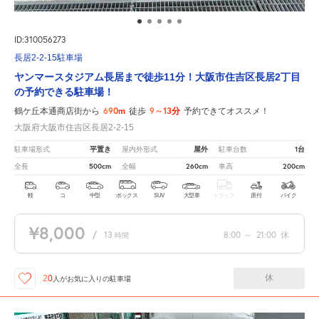
ID:310056273
長居2-2-15駐車場
ヤンマースタジアム長居まで徒歩11分！大阪市住吉区長居2丁目
の予約できる駐車場！
690m
9～13分
鶴ケ丘本通商店街から
徒歩
予約できてオススメ！
大阪府大阪市住吉区長居2-2-15
平置き
屋外
1台
駐車場形式
屋内外形式
駐車台数
500cm
260cm
200cm
全長
全幅
車高
軽
コ
中型
ボックス
SUV
大型車
トラック
原付
バイク
¥8,000
/
13
8:00
～
21:00
休
時間
休
20
人が
お気に入りの駐車場