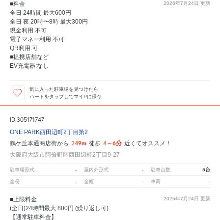
■料金
2026年7月24日
更新
全日 24時間 最大600円
全日 夜 20時〜8時 最大300円
現金利用:不可
電子マネー利用:不可
QR利用:可
■提携店舗など
EV充電器:なし
気に入った駐車場を見つけたら
ハートをタップしてマイPに保存
ID:305171747
ONE PARK西田辺町2丁目第2
249m
4～6分
鶴ケ丘本通商店街から
徒歩
近くてオススメ！
大阪府大阪市阿倍野区西田辺町2丁目9-27
-
-
5台
駐車場形式
屋内外形式
駐車台数
-
-
-
全長
全幅
車高
■上限料金
2026年7月24日
更新
(全日)24時間最大 800円 (繰り返し可)
【通常駐車料金】