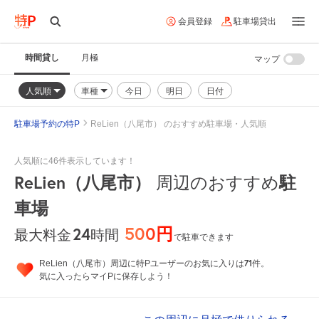
会員登録
駐車場貸出
時間貸し
月極
マップ
人気順
車種
今日
明日
日付
駐車場予約の特P
ReLien（八尾市） のおすすめ駐車場・人気順
人気順に46件表示しています！
ReLien（八尾市）
周辺のおすすめ
駐
車場
500円
24
時間
最大料金
で駐車できます
71
ReLien（八尾市）周辺に特Pユーザーのお気に入りは
件。
気に入ったらマイPに保存しよう！