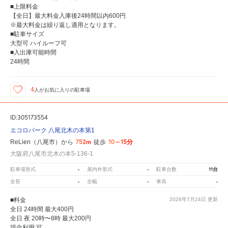
■上限料金
【全日】最大料金入庫後24時間以内600円
※最大料金は繰り返し適用となります。
■駐車サイズ
大型可 ハイルーフ可
■入出庫可能時間
24時間
4
人が
お気に入りの駐車場
ID:305173554
エコロパーク 八尾北木の本第1
752m
10～15分
ReLien（八尾市）から
徒歩
大阪府八尾市北木の本5-136-1
-
-
11台
駐車場形式
屋内外形式
駐車台数
-
-
-
全長
全幅
車高
■料金
2026年7月24日
更新
全日 24時間 最大400円
全日 夜 20時〜8時 最大200円
現金利用:可