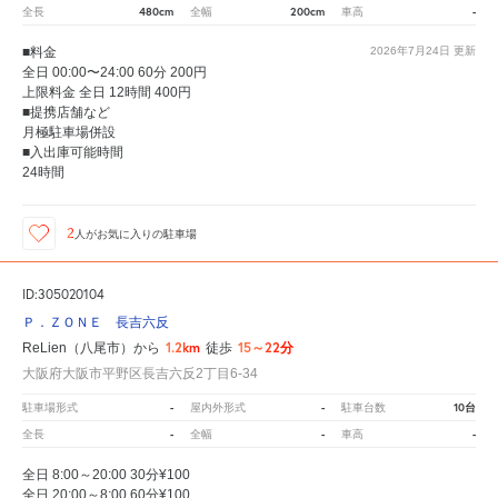
480cm
200cm
-
全長
全幅
車高
■料金
2026年7月24日
更新
全日 00:00〜24:00 60分 200円
上限料金 全日 12時間 400円
■提携店舗など
月極駐車場併設
■入出庫可能時間
24時間
2
人が
お気に入りの駐車場
ID:305020104
Ｐ．ＺＯＮＥ 長吉六反
1.2km
15～22分
ReLien（八尾市）から
徒歩
大阪府大阪市平野区長吉六反2丁目6-34
-
-
10台
駐車場形式
屋内外形式
駐車台数
-
-
-
全長
全幅
車高
全日 8:00～20:00 30分¥100
全日 20:00～8:00 60分¥100