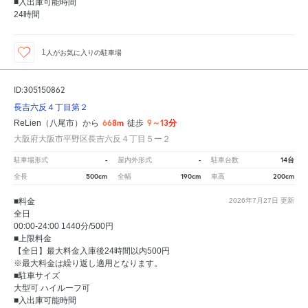
■入出庫可能時間
24時間
1
人が
お気に入りの駐車場
ID:305150862
長吉六反４丁目第２
668m
9～13分
ReLien（八尾市）から
徒歩
大阪府大阪市平野区長吉六反４丁目５ー２
-
-
14台
駐車場形式
屋内外形式
駐車台数
500cm
190cm
200cm
全長
全幅
車高
■料金
2026年7月27日
更新
全日
00:00-24:00 1440分/500円
■上限料金
【全日】最大料金入庫後24時間以内500円
※最大料金は繰り返し適用となります。
■駐車サイズ
大型可 ハイルーフ可
■入出庫可能時間