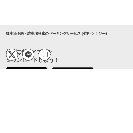
駐車場予約・駐車場検索のパーキングサービス | 特P (とくぴー)
便利な特Pアプリを
ダウンロードしよう！
ここから「インストール」して、便利な特Pアプリを
公式 X
GETしよう
公式 Facebook