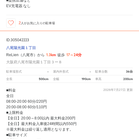
■提携店舗など
EV充電器:なし
2
人が
お気に入りの駐車場
ID:305042223
八尾陽光園１丁目
1.3km
17～24分
ReLien（八尾市）から
徒歩
大阪府八尾市陽光園１丁目３ー８
-
-
36台
駐車場形式
屋内外形式
駐車台数
500cm
190cm
200cm
全長
全幅
車高
■料金
2026年7月27日
更新
全日
08:00-20:00 60分/220円
20:00-08:00 60分/110円
■上限料金
【全日】20:00～8:00以内 最大料金200円
【全日】最大料金入庫後24時間以内550円
※最大料金は繰り返し適用となります。
■駐車サイズ