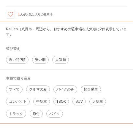
1
人が
お気に入りの駐車場
ReLien（八尾市）周辺から、おすすめの駐車場を人気順に2件表示していま
す。
並び替え
近い特P順
安い順
人気順
車種で絞り込み
すべて
クルマのみ
バイクのみ
軽自動車
コンパクト
中型車
1BOX
SUV
大型車
トラック
原付
バイク