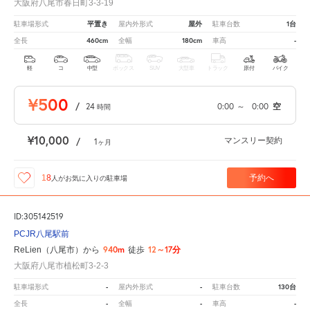
大阪府八尾市春日町3-3-19
平置き
屋外
1台
駐車場形式
屋内外形式
駐車台数
460cm
180cm
-
全長
全幅
車高
軽
コ
中型
ボックス
SUV
大型車
トラック
原付
バイク
¥500
/
24
0:00
～
0:00
空
時間
¥10,000
マンスリー契約
/
1
ヶ月
予約へ
18
人が
お気に入りの駐車場
ID:305142519
PCJR八尾駅前
940m
12～17分
ReLien（八尾市）から
徒歩
大阪府八尾市植松町3-2-3
-
-
130台
駐車場形式
屋内外形式
駐車台数
-
-
-
全長
全幅
車高