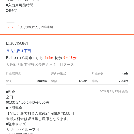
■入出庫可能時間
24時間
1
人が
お気に入りの駐車場
ID:305150861
長吉六反４丁目
661m
9～13分
ReLien（八尾市）から
徒歩
大阪府大阪市平野区長吉六反４丁目８ー８
-
-
13台
駐車場形式
屋内外形式
駐車台数
500cm
190cm
200cm
全長
全幅
車高
■料金
2026年7月27日
更新
全日
00:00-24:00 1440分/500円
■上限料金
【全日】最大料金入庫後24時間以内500円
※最大料金は繰り返し適用となります。
■駐車サイズ
大型可 ハイルーフ可