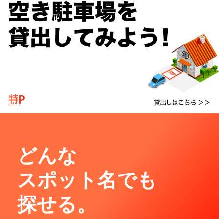
どんな
スポット名でも
探せる。