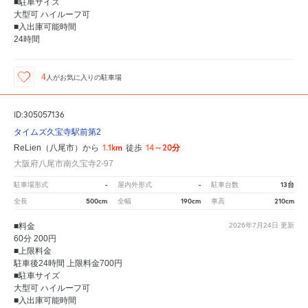
■駐車サイズ
大型可 ハイルーフ可
■入出庫可能時間
24時間
4
人が
お気に入りの駐車場
ID:305057136
タイムズ久宝寺駅前第2
1.1km
14～20分
ReLien（八尾市）から
徒歩
大阪府八尾市南久宝寺2-97
-
-
13台
駐車場形式
屋内外形式
駐車台数
500cm
190cm
210cm
全長
全幅
車高
■料金
2026年7月24日
更新
60分 200円
■上限料金
駐車後24時間 上限料金700円
■駐車サイズ
大型可 ハイルーフ可
■入出庫可能時間