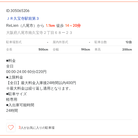
ID:305065206
ＪＲ久宝寺駅前第３
1.1km
14～20分
ReLien（八尾市）から
徒歩
大阪府八尾市南久宝寺２丁目６８ー２３
-
-
12台
駐車場形式
屋内外形式
駐車台数
500cm
190cm
200cm
全長
全幅
車高
■料金
全日
00:00-24:00 60分/220円
■上限料金
【全日】最大料金入庫後24時間以内400円
※最大料金は繰り返し適用となります。
■駐車サイズ
軽専用
■入出庫可能時間
24時間
3
人が
お気に入りの駐車場