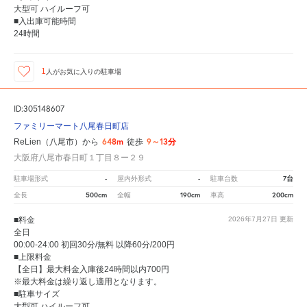
大型可 ハイルーフ可
■入出庫可能時間
24時間
1
人が
お気に入りの駐車場
ID:305148607
ファミリーマート八尾春日町店
648m
9～13分
ReLien（八尾市）から
徒歩
大阪府八尾市春日町１丁目８ー２９
-
-
7台
駐車場形式
屋内外形式
駐車台数
500cm
190cm
200cm
全長
全幅
車高
■料金
2026年7月27日
更新
全日
00:00-24:00 初回30分/無料 以降60分/200円
■上限料金
【全日】最大料金入庫後24時間以内700円
※最大料金は繰り返し適用となります。
■駐車サイズ
大型可 ハイルーフ可