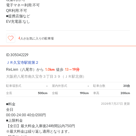
電子マネー利用:不可
QR利用:不可
■提携店舗など
EV充電器:なし
4
人が
お気に入りの駐車場
ID:305042229
ＪＲ久宝寺駅前第２
1.0km
13～19分
ReLien（八尾市）から
徒歩
大阪府八尾市南久宝寺３丁目３９（ＪＲ駅北側）
-
-
20台
駐車場形式
屋内外形式
駐車台数
500cm
190cm
200cm
全長
全幅
車高
■料金
2026年7月27日
更新
全日
00:00-24:00 40分/200円
■上限料金
【全日】最大料金入庫後24時間以内750円
※最大料金は繰り返し適用となります。