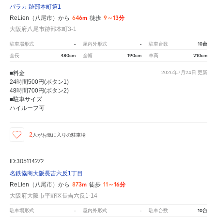
パラカ 跡部本町第1
646m
9～13分
ReLien（八尾市）から
徒歩
大阪府八尾市跡部本町3-1
-
-
10台
駐車場形式
屋内外形式
駐車台数
480cm
190cm
210cm
全長
全幅
車高
■料金
2026年7月24日
更新
24時間500円(ボタン1)
48時間700円(ボタン2)
■駐車サイズ
ハイルーフ可
2
人が
お気に入りの駐車場
ID:305114272
名鉄協商大阪長吉六反1丁目
873m
11～16分
ReLien（八尾市）から
徒歩
大阪府大阪市平野区長吉六反1-14
-
-
10台
駐車場形式
屋内外形式
駐車台数