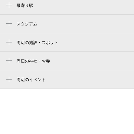
最寄り駅
八尾駅
久宝寺駅
スタジアム
周辺にスタジアムが見つかりませんでした。
長原駅
周辺の施設・スポット
子安地蔵尊（八尾市太子堂）
太子堂公園
周辺の神社・お寺
大聖勝軍寺
社会福祉法人朋寿会 あすか八尾
専光寺
周辺のイベント
八尾警察署太子堂交番
周辺にイベントが見つかりませんでした。
物部守屋墳
グレイス八尾
龍華図書館
社会福祉法人竜華福祉会 ホーム太子堂
八尾市在宅介護支援センターホーム太子堂