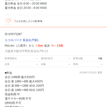
最大料金 全日 8:00～20:00 ¥800
最大料金 全日 20:00～8:00 ¥400
2
人が
お気に入りの駐車場
ID:305172287
エコロパーク 長吉出戸第1
1.3km
16～23分
ReLien（八尾市）から
徒歩
大阪府大阪市平野区長吉出戸8-12
-
-
9台
駐車場形式
屋内外形式
駐車台数
-
-
-
全長
全幅
車高
■料金
2026年7月24日
更新
全日 24時間 最大550円
全日 夜 18時〜8時 最大400円
全日 昼 8時〜18時 40分 200円
全日 夜 18時〜8時 60分 100円
現金利用:可
電子マネー利用:不可
QR利用:不可