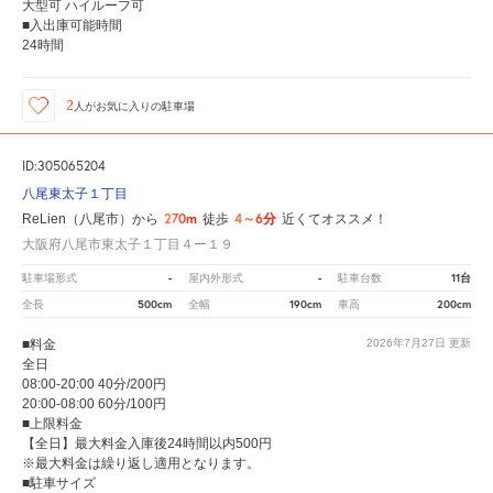
大型可 ハイルーフ可
■入出庫可能時間
24時間
2
人が
お気に入りの駐車場
ID:305065204
八尾東太子１丁目
270m
4～6分
ReLien（八尾市）から
徒歩
近くてオススメ！
大阪府八尾市東太子１丁目４ー１９
-
-
11台
駐車場形式
屋内外形式
駐車台数
500cm
190cm
200cm
全長
全幅
車高
■料金
2026年7月27日
更新
全日
08:00-20:00 40分/200円
20:00-08:00 60分/100円
■上限料金
【全日】最大料金入庫後24時間以内500円
※最大料金は繰り返し適用となります。
■駐車サイズ