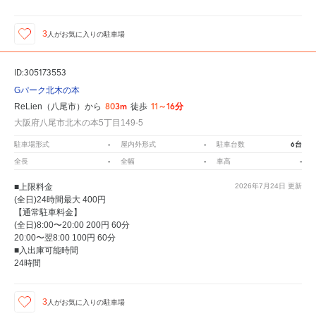
3
人が
お気に入りの駐車場
ID:305173553
Gパーク北木の本
803m
11～16分
ReLien（八尾市）から
徒歩
大阪府八尾市北木の本5丁目149-5
-
-
6台
駐車場形式
屋内外形式
駐車台数
-
-
-
全長
全幅
車高
■上限料金
2026年7月24日
更新
(全日)24時間最大 400円
【通常駐車料金】
(全日)8:00〜20:00 200円 60分
20:00〜翌8:00 100円 60分
■入出庫可能時間
24時間
3
人が
お気に入りの駐車場