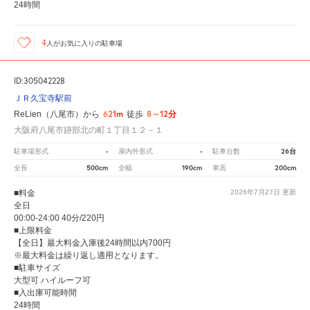
24時間
4
人が
お気に入りの駐車場
ID:305042228
ＪＲ久宝寺駅前
621m
8～12分
ReLien（八尾市）から
徒歩
大阪府八尾市跡部北の町１丁目１２－１
-
-
26台
駐車場形式
屋内外形式
駐車台数
500cm
190cm
200cm
全長
全幅
車高
■料金
2026年7月27日
更新
全日
00:00-24:00 40分/220円
■上限料金
【全日】最大料金入庫後24時間以内700円
※最大料金は繰り返し適用となります。
■駐車サイズ
大型可 ハイルーフ可
■入出庫可能時間
24時間