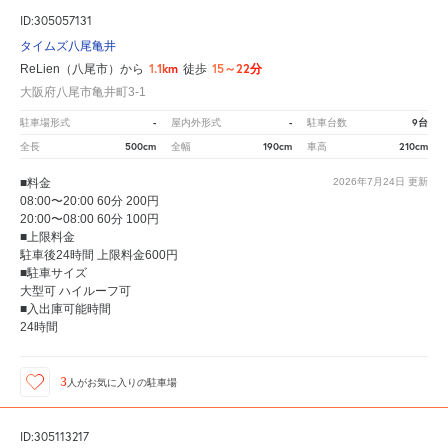
ID:305057131
タイムズ八尾亀井
1.1km
15～22分
ReLien（八尾市）から
徒歩
大阪府八尾市亀井町3-1
-
-
9台
駐車場形式
屋内外形式
駐車台数
500cm
190cm
210cm
全長
全幅
車高
■料金
2026年7月24日
更新
08:00〜20:00 60分 200円
20:00〜08:00 60分 100円
■上限料金
駐車後24時間 上限料金600円
■駐車サイズ
大型可 ハイルーフ可
■入出庫可能時間
24時間
3
人が
お気に入りの駐車場
ID:305113217