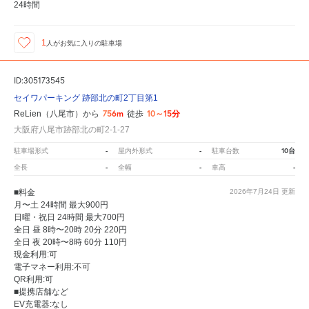
24時間
1
人が
お気に入りの駐車場
ID:305173545
セイワパーキング 跡部北の町2丁目第1
756m
10～15分
ReLien（八尾市）から
徒歩
大阪府八尾市跡部北の町2-1-27
-
-
10台
駐車場形式
屋内外形式
駐車台数
-
-
-
全長
全幅
車高
■料金
2026年7月24日
更新
月〜土 24時間 最大900円
日曜・祝日 24時間 最大700円
全日 昼 8時〜20時 20分 220円
全日 夜 20時〜8時 60分 110円
現金利用:可
電子マネー利用:不可
QR利用:可
■提携店舗など
EV充電器:なし