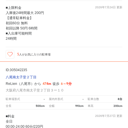
■上限料金
2026年7月24日
更新
入庫後24時間最大 200円
【通常駐車料金】
初回60分 無料
初回以降 50円 6時間
■入出庫可能時間
24時間
5
人が
お気に入りの駐車場
ID:305042235
八尾南太子堂２丁目
474m
6～9分
ReLien（八尾市）から
徒歩
大阪府八尾市南太子堂２丁目３ー１０
-
-
8台
駐車場形式
屋内外形式
駐車台数
500cm
190cm
200cm
全長
全幅
車高
■料金
2026年7月27日
更新
全日
00:00-24:00 60分/220円