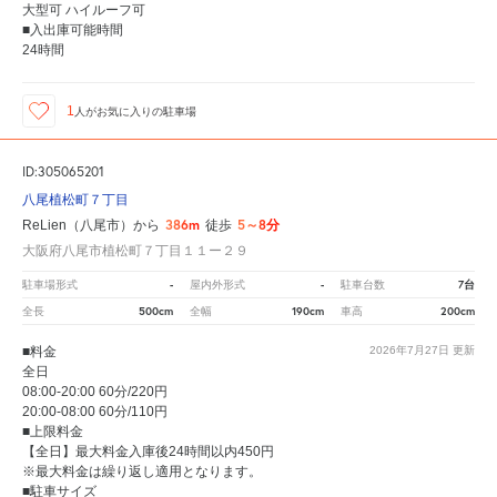
大型可 ハイルーフ可
■入出庫可能時間
24時間
1
人が
お気に入りの駐車場
ID:305065201
八尾植松町７丁目
386m
5～8分
ReLien（八尾市）から
徒歩
大阪府八尾市植松町７丁目１１ー２９
-
-
7台
駐車場形式
屋内外形式
駐車台数
500cm
190cm
200cm
全長
全幅
車高
■料金
2026年7月27日
更新
全日
08:00-20:00 60分/220円
20:00-08:00 60分/110円
■上限料金
【全日】最大料金入庫後24時間以内450円
※最大料金は繰り返し適用となります。
■駐車サイズ