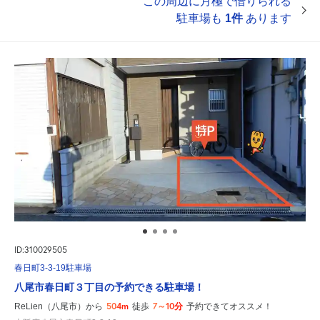
この周辺に月極で借りられる
駐車場も
1件
あります
ID:310029505
春日町3-3-19駐車場
八尾市春日町３丁目の予約できる駐車場！
504m
7～10分
ReLien（八尾市）から
徒歩
予約できてオススメ！