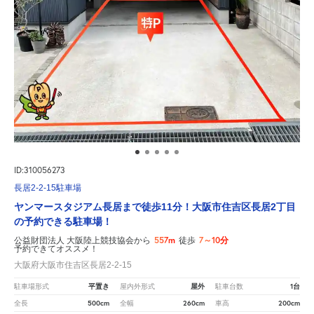
ID:310056273
長居2-2-15駐車場
ヤンマースタジアム長居まで徒歩11分！大阪市住吉区長居2丁目
の予約できる駐車場！
557m
7～10分
公益財団法人 大阪陸上競技協会から
徒歩
予約できてオススメ！
大阪府大阪市住吉区長居2-2-15
平置き
屋外
1台
駐車場形式
屋内外形式
駐車台数
500cm
260cm
200cm
全長
全幅
車高