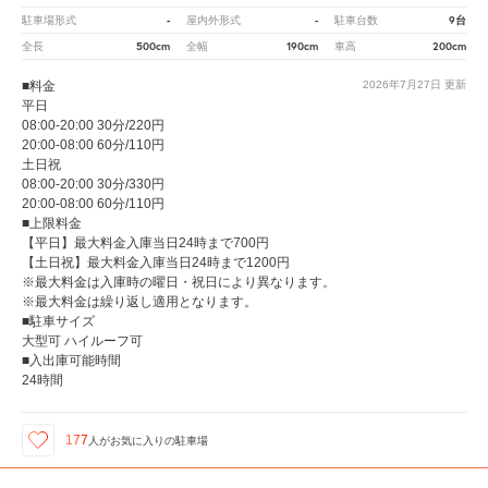
-
-
9台
駐車場形式
屋内外形式
駐車台数
500cm
190cm
200cm
全長
全幅
車高
■料金
2026年7月27日
更新
平日
08:00-20:00 30分/220円
20:00-08:00 60分/110円
土日祝
08:00-20:00 30分/330円
20:00-08:00 60分/110円
■上限料金
【平日】最大料金入庫当日24時まで700円
【土日祝】最大料金入庫当日24時まで1200円
※最大料金は入庫時の曜日・祝日により異なります。
※最大料金は繰り返し適用となります。
■駐車サイズ
大型可 ハイルーフ可
■入出庫可能時間
24時間
177
人が
お気に入りの駐車場