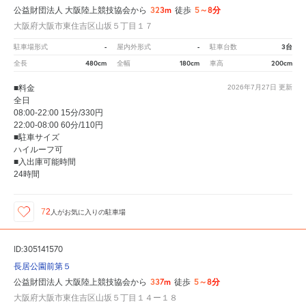
323m
5～8分
公益財団法人 大阪陸上競技協会から
徒歩
大阪府大阪市東住吉区山坂５丁目１７
-
-
3台
駐車場形式
屋内外形式
駐車台数
480cm
180cm
200cm
全長
全幅
車高
■料金
2026年7月27日
更新
全日
08:00-22:00 15分/330円
22:00-08:00 60分/110円
■駐車サイズ
ハイルーフ可
■入出庫可能時間
24時間
72
人が
お気に入りの駐車場
ID:305141570
長居公園前第５
337m
5～8分
公益財団法人 大阪陸上競技協会から
徒歩
大阪府大阪市東住吉区山坂５丁目１４ー１８