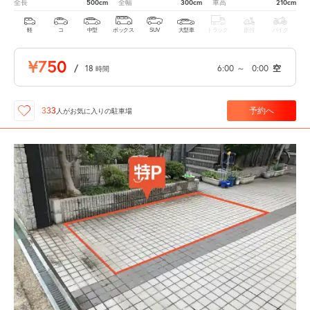
500cm
300cm
210cm
全長
全幅
車高
軽
コ
中型
ボックス
SUV
大型車
トラック
原付
バイク
¥750
/
18
6:00
～
0:00
空
時間
予約へ
333
人が
お気に入りの駐車場