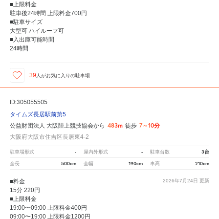
■上限料金
駐車後24時間 上限料金700円
■駐車サイズ
大型可 ハイルーフ可
■入出庫可能時間
24時間
39
人が
お気に入りの駐車場
ID:305055505
タイムズ長居駅前第5
483m
7～10分
公益財団法人 大阪陸上競技協会から
徒歩
大阪府大阪市住吉区長居東4-2
-
-
3台
駐車場形式
屋内外形式
駐車台数
500cm
190cm
210cm
全長
全幅
車高
■料金
2026年7月24日
更新
15分 220円
■上限料金
19:00〜09:00 上限料金400円
09:00〜19:00 上限料金1200円