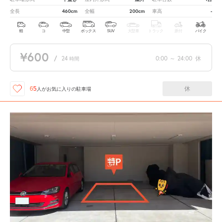
460cm
200cm
-
全長
全幅
車高
軽
コ
中型
ボックス
SUV
大型車
トラック
原付
バイク
¥600
/
24
0:00
～
24:00
休
時間
休
65
人が
お気に入りの駐車場