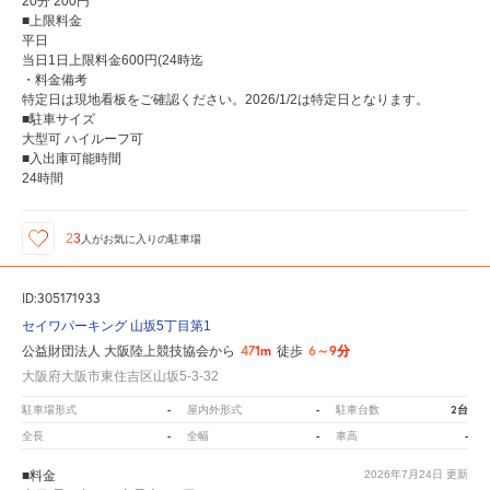
20分 200円
■上限料金
平日
当日1日上限料金600円(24時迄
・料金備考
特定日は現地看板をご確認ください。2026/1/2は特定日となります。
■駐車サイズ
大型可 ハイルーフ可
■入出庫可能時間
24時間
23
人が
お気に入りの駐車場
ID:305171933
セイワパーキング 山坂5丁目第1
471m
6～9分
公益財団法人 大阪陸上競技協会から
徒歩
大阪府大阪市東住吉区山坂5-3-32
-
-
2台
駐車場形式
屋内外形式
駐車台数
-
-
-
全長
全幅
車高
■料金
2026年7月24日
更新