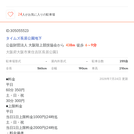
24
人が
お気に入りの駐車場
ID:305055523
タイムズ長居公園地下
438m
6～9分
公益財団法人 大阪陸上競技協会から
徒歩
大阪府大阪市東住吉区長居公園1
-
-
255台
駐車場形式
屋内外形式
駐車台数
560cm
190cm
210cm
全長
全幅
車高
■料金
2026年7月24日
更新
平日
60分 350円
土・日・祝
30分 300円
■上限料金
平日
当日1日上限料金1000円(24時迄
土・日・祝
当日1日上限料金2000円(24時迄
・料金備考