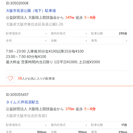
ID:305020008
大阪市長居公園（地下）駐車場
347m
5～8分
公益財団法人 大阪陸上競技協会から
徒歩
大阪府大阪市東住吉区長居公園1-26
-
-
255台
駐車場形式
屋内外形式
駐車台数
-
-
-
全長
全幅
車高
7:00～23:00 入庫後30分迄¥100以降15分毎¥100
23:00～7:00 60分毎¥100
最大料金 営業時間内当日限り 1日平日¥1000､土日祝¥2000
88
人が
お気に入りの駐車場
ID:305055457
タイムズJR長居駅北
370m
5～8分
公益財団法人 大阪陸上競技協会から
徒歩
大阪府大阪市住吉区長居2
-
-
17台
駐車場形式
屋内外形式
駐車台数
500cm
190cm
210cm
全長
全幅
車高