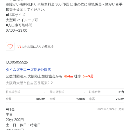
※障がい者割引あり※駐車料金 300円/回 出庫の際に現地係員へ障がい者手
帳等を提示してください。
■駐車サイズ
大型可 ハイルーフ可
■入出庫可能時間
07:00〜23:00
53
人が
お気に入りの駐車場
ID:305055526
タイムズデニーズ長居公園店
464m
6～9分
公益財団法人 大阪陸上競技協会から
徒歩
大阪府大阪市住吉区長居東2-2
-
-
21台
駐車場形式
屋内外形式
駐車台数
500cm
190cm
210cm
全長
全幅
車高
■料金
2026年7月24日
更新
平日
20分 200円
土・日・休日・特定日