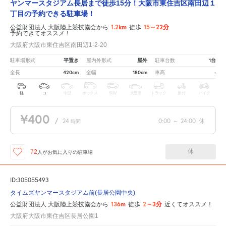
ヤンマースタジアム長居まで徒歩15分！大阪市東住吉区南田辺１
丁目の予約できる駐車場！
1.2km
15～22分
公益財団法人 大阪陸上競技協会から
徒歩
予約できてオススメ！
大阪府大阪市東住吉区南田辺1-2-20
平置き
屋外
1台
駐車場形式
屋内外形式
駐車台数
420cm
180cm
-
全長
全幅
車高
軽
コ
中型
ボックス
SUV
大型車
トラック
原付
バイク
¥400
/
24
0:00
～
24:00
休
時間
休
72
人が
お気に入りの駐車場
ID:305055493
タイムズヤンマースタジアム前(長居公園中央)
136m
2～3分
公益財団法人 大阪陸上競技協会から
徒歩
近くてオススメ！
大阪府大阪市東住吉区長居公園1