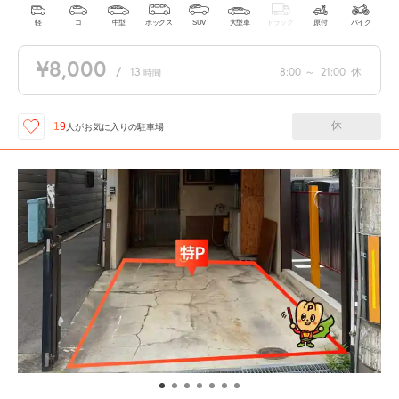
軽
コ
中型
ボックス
SUV
大型車
トラック
原付
バイク
¥8,000
/
13
8:00
～
21:00
休
時間
休
19
人が
お気に入りの駐車場