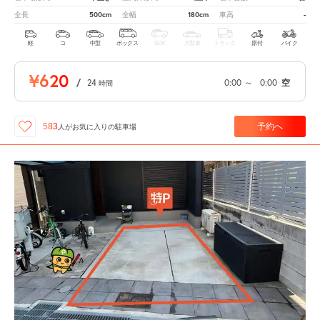
500cm
180cm
-
全長
全幅
車高
軽
コ
中型
ボックス
SUV
大型車
トラック
原付
バイク
¥620
/
24
0:00
～
0:00
空
時間
予約へ
583
人が
お気に入りの駐車場