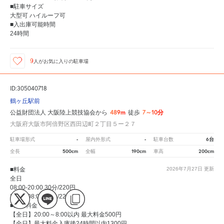
■駐車サイズ
大型可 ハイルーフ可
■入出庫可能時間
24時間
9
人が
お気に入りの駐車場
ID:305040718
鶴ヶ丘駅前
489m
7～10分
公益財団法人 大阪陸上競技協会から
徒歩
大阪府大阪市阿倍野区西田辺町２丁目５ー２７
-
-
6台
駐車場形式
屋内外形式
駐車台数
500cm
190cm
200cm
全長
全幅
車高
■料金
2026年7月27日
更新
全日
08:00-20:00 30分/220円
20:00-08:00 30分/220円
■上限料金
【全日】20:00～8:00以内 最大料金500円
【全日】最大料金入庫後24時間以内1300円