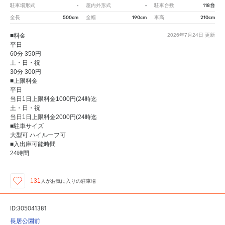
-
-
118台
駐車場形式
屋内外形式
駐車台数
500cm
190cm
210cm
全長
全幅
車高
■料金
2026年7月24日
更新
平日
60分 350円
土・日・祝
30分 300円
■上限料金
平日
当日1日上限料金1000円(24時迄
土・日・祝
当日1日上限料金2000円(24時迄
■駐車サイズ
大型可 ハイルーフ可
■入出庫可能時間
24時間
131
人が
お気に入りの駐車場
ID:305041381
長居公園前