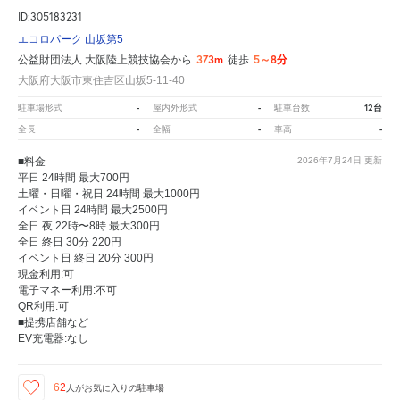
ID:305183231
エコロパーク 山坂第5
373m
5～8分
公益財団法人 大阪陸上競技協会から
徒歩
大阪府大阪市東住吉区山坂5-11-40
-
-
12台
駐車場形式
屋内外形式
駐車台数
-
-
-
全長
全幅
車高
■料金
2026年7月24日
更新
平日 24時間 最大700円
土曜・日曜・祝日 24時間 最大1000円
イベント日 24時間 最大2500円
全日 夜 22時〜8時 最大300円
全日 終日 30分 220円
イベント日 終日 20分 300円
現金利用:可
電子マネー利用:不可
QR利用:可
■提携店舗など
EV充電器:なし
62
人が
お気に入りの駐車場