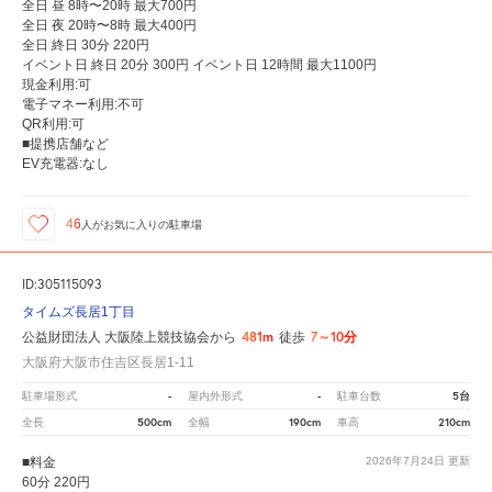
全日 昼 8時〜20時 最大700円
全日 夜 20時〜8時 最大400円
全日 終日 30分 220円
イベント日 終日 20分 300円 イベント日 12時間 最大1100円
現金利用:可
電子マネー利用:不可
QR利用:可
■提携店舗など
EV充電器:なし
46
人が
お気に入りの駐車場
ID:305115093
タイムズ長居1丁目
481m
7～10分
公益財団法人 大阪陸上競技協会から
徒歩
大阪府大阪市住吉区長居1-11
-
-
5台
駐車場形式
屋内外形式
駐車台数
500cm
190cm
210cm
全長
全幅
車高
■料金
2026年7月24日
更新
60分 220円