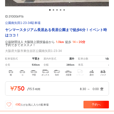
ID:310006916
公園南矢田1-23-34駐車場
ヤンマースタジアム長居ある長居公園まで徒歩6分！イベント時
はココ！
1.0km
14～20分
公益財団法人 大阪陸上競技協会から
徒歩
予約できてオススメ！
大阪府大阪市東住吉区公園南矢田1-23-34
平置き
屋外
1台
駐車場形式
屋内外形式
駐車台数
530cm
280cm
-
全長
全幅
車高
軽
コ
中型
ボックス
SUV
大型車
トラック
原付
バイク
¥750
/
15.5
8:30
～
0:00
空
時間
予約へ
490
人が
お気に入りの駐車場