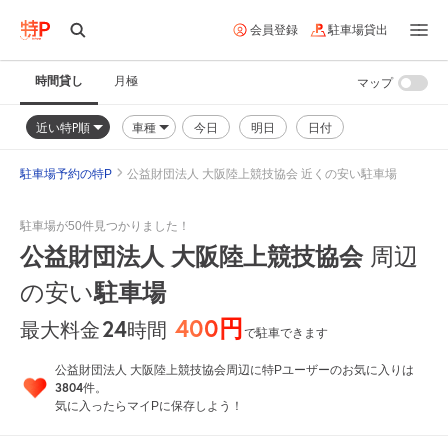
会員登録
駐車場貸出
時間貸し
月極
マップ
近い特P順
車種
今日
明日
日付
駐車場予約の特P
公益財団法人 大阪陸上競技協会 近くの安い駐車場
駐車場が50件見つかりました！
公益財団法人 大阪陸上競技協会
周辺
の安い
駐車場
400円
24
時間
最大料金
で駐車できます
公益財団法人 大阪陸上競技協会周辺に特Pユーザーのお気に入りは
3804
件。
気に入ったらマイPに保存しよう！