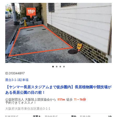
ID:310044897
鷹合3-1-1駐車場
【ヤンマー長居スタジアムまで徒歩圏内】長居植物園や競技場が
ある長居公園の目の前！
851m
11～16分
公益財団法人 大阪陸上競技協会から
徒歩
予約できてオススメ！
大阪府大阪市東住吉区鷹合3-1-1
平置き
屋外
1台
駐車場形式
屋内外形式
駐車台数