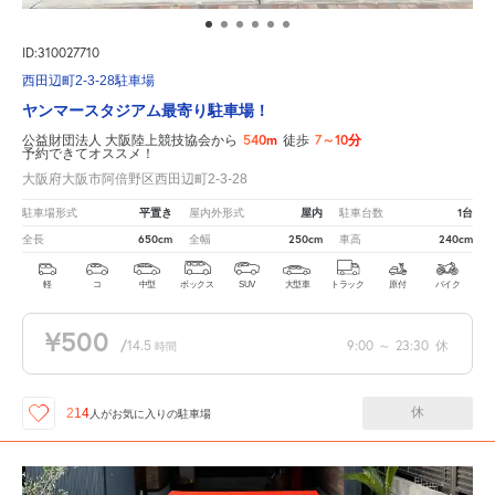
ID:310027710
西田辺町2-3-28駐車場
ヤンマースタジアム最寄り駐車場！
540m
7～10分
公益財団法人 大阪陸上競技協会から
徒歩
予約できてオススメ！
大阪府大阪市阿倍野区西田辺町2-3-28
平置き
屋内
1台
駐車場形式
屋内外形式
駐車台数
650cm
250cm
240cm
全長
全幅
車高
軽
コ
中型
ボックス
SUV
大型車
トラック
原付
バイク
¥500
/
14.5
9:00
～
23:30
休
時間
休
214
人が
お気に入りの駐車場