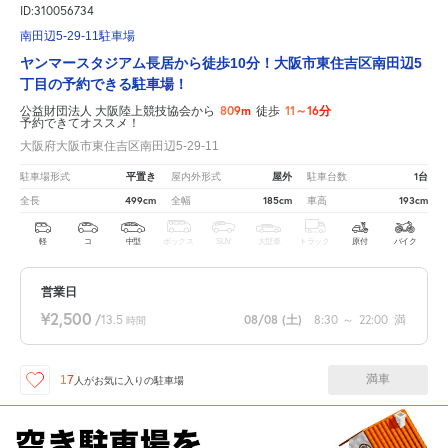
ID:310056734
南田辺5-29-11駐車場
ヤンマースタジアム長居から徒歩10分！大阪市東住吉区南田辺5
丁目の予約できる駐車場！
809m
11～16分
公益財団法人 大阪陸上競技協会から
徒歩
予約できてオススメ！
大阪府大阪市東住吉区南田辺5-29-11
平置き
屋外
1台
駐車場形式
屋内外形式
駐車台数
499cm
185cm
193cm
全長
全幅
車高
軽
コ
中型
ボックス
SUV
大型車
トラック
原付
バイク
営業日
¥2,500
/
13.5
08/08
(土)
8:30
～
22:00
満
時間
満車
17
人が
お気に入りの駐車場