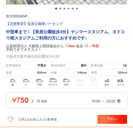
ID:310004041
【北側車室】長居公園東パーキング
中型車まで！【長居公園徒歩3分】ヤンマースタジアム、ヨドコ
ウ桜スタジアムご利用の方におすすめです♪
1.0km
13～19分
公益財団法人 大阪陸上競技協会から
徒歩
予約できてオススメ！
大阪府大阪市東住吉区鷹合3-4-18
平置き
屋外
1台
駐車場形式
屋内外形式
駐車台数
500cm
240cm
200cm
全長
全幅
車高
軽
コ
中型
ボックス
SUV
大型車
トラック
原付
バイク
¥750
/
13
10:00
～
23:00
空
時間
予約へ
224
人が
お気に入りの駐車場