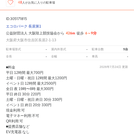
48
人が
お気に入りの駐車場
ID:305171815
エコロパーク 長居第1
426m
6～9分
公益財団法人 大阪陸上競技協会から
徒歩
大阪府大阪市住吉区長居2-1-13
-
-
5台
駐車場形式
屋内外形式
駐車台数
-
-
-
全長
全幅
車高
■料金
2026年7月24日
更新
平日 12時間 最大700円
土曜・日曜・祝日 12時間 最大1200円
イベント日 12時間 最大2500円
全日 夜 19時〜8時 最大300円
平日 終日 30分 220円
土曜・日曜・祝日 終日 30分 330円
イベント日 終日 20分 330円
現金利用:可
電子マネー利用:不可
QR利用:可
■提携店舗など
EV充電器:なし