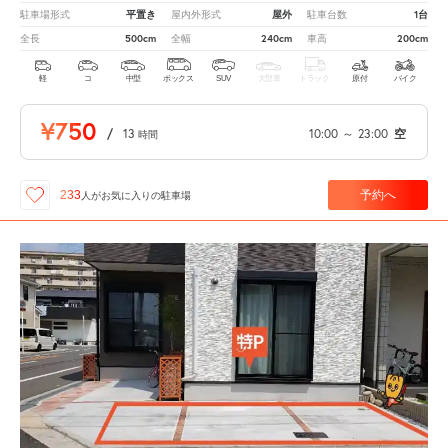
平置き
屋外
1台
駐車場形式
屋内外形式
駐車台数
500cm
240cm
200cm
全長
全幅
車高
軽
コ
中型
ボックス
SUV
大型車
トラック
原付
バイク
¥750
/
13
10:00
～
23:00
空
時間
予約へ
233
人が
お気に入りの駐車場