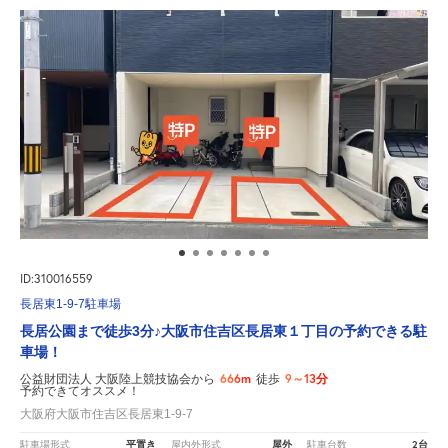
ID:310016559
長居東1-9-7駐車場
長居公園まで徒歩3分♪大阪市住吉区長居東１丁目の予約できる駐
車場！
666m
9～13分
公益財団法人 大阪陸上競技協会から
徒歩
予約できてオススメ！
大阪府大阪市住吉区長居東1-9-7
平置き
屋外
2台
駐車場形式
屋内外形式
駐車台数