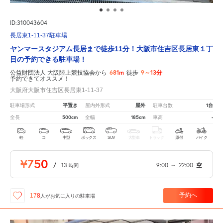
ID:310043604
長居東1-11-37駐車場
ヤンマースタジアム長居まで徒歩11分！大阪市住吉区長居東１丁
目の予約できる駐車場！
681m
9～13分
公益財団法人 大阪陸上競技協会から
徒歩
予約できてオススメ！
大阪府大阪市住吉区長居東1-11-37
平置き
屋外
1台
駐車場形式
屋内外形式
駐車台数
500cm
185cm
-
全長
全幅
車高
軽
コ
中型
ボックス
SUV
大型車
トラック
原付
バイク
¥750
/
13
9:00
～
22:00
空
時間
予約へ
178
人が
お気に入りの駐車場