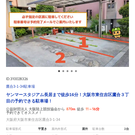
ID:310028326
鷹合3-1-34駐車場
ヤンマースタジアム長居まで徒歩16分！大阪市東住吉区鷹合３丁
目の予約できる駐車場！
870m
11～16分
公益財団法人 大阪陸上競技協会から
徒歩
予約できてオススメ！
大阪府大阪市東住吉区鷹合3-1-34
平置き
屋外
2台
駐車場形式
屋内外形式
駐車台数