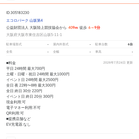
ID:305183230
エコロパーク 山坂第4
409m
6～9分
公益財団法人 大阪陸上競技協会から
徒歩
大阪府大阪市東住吉区山坂5-11-1
-
-
6台
駐車場形式
屋内外形式
駐車台数
-
-
-
全長
全幅
車高
■料金
2026年7月24日
更新
平日 24時間 最大700円
土曜・日曜・祝日 24時間 最大1000円
イベント日 24時間 最大2500円
全日 夜 22時〜8時 最大300円
全日 終日 30分 220円
イベント日 終日 20分 300円
現金利用:可
電子マネー利用:不可
QR利用:可
■提携店舗など
EV充電器:なし