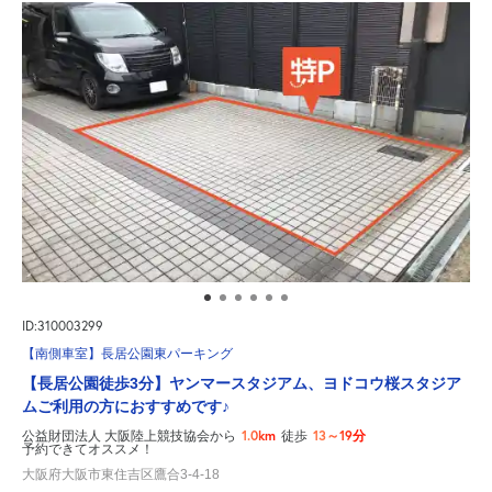
ID:310003299
【南側車室】長居公園東パーキング
【長居公園徒歩3分】ヤンマースタジアム、ヨドコウ桜スタジア
ムご利用の方におすすめです♪
1.0km
13～19分
公益財団法人 大阪陸上競技協会から
徒歩
予約できてオススメ！
大阪府大阪市東住吉区鷹合3-4-18