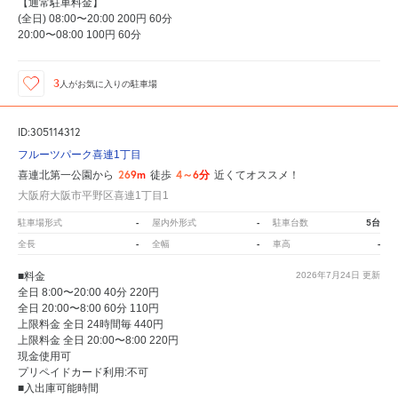
【通常駐車料金】
(全日) 08:00〜20:00 200円 60分
20:00〜08:00 100円 60分
3
人が
お気に入りの駐車場
ID:305114312
フルーツパーク喜連1丁目
269m
4～6分
喜連北第一公園から
徒歩
近くてオススメ！
大阪府大阪市平野区喜連1丁目1
-
-
5台
駐車場形式
屋内外形式
駐車台数
-
-
-
全長
全幅
車高
■料金
2026年7月24日
更新
全日 8:00〜20:00 40分 220円
全日 20:00〜8:00 60分 110円
上限料金 全日 24時間毎 440円
上限料金 全日 20:00〜8:00 220円
現金使用可
プリペイドカード利用:不可
■入出庫可能時間