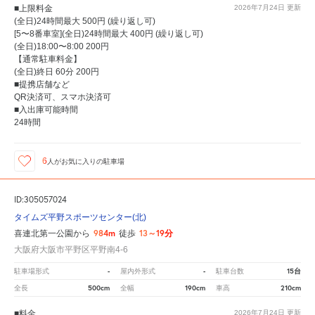
■上限料金
2026年7月24日
更新
(全日)24時間最大 500円 (繰り返し可)
[5〜8番車室](全日)24時間最大 400円 (繰り返し可)
(全日)18:00〜8:00 200円
【通常駐車料金】
(全日)終日 60分 200円
■提携店舗など
QR決済可、スマホ決済可
■入出庫可能時間
24時間
6
人が
お気に入りの駐車場
ID:305057024
タイムズ平野スポーツセンター(北)
984m
13～19分
喜連北第一公園から
徒歩
大阪府大阪市平野区平野南4-6
-
-
15台
駐車場形式
屋内外形式
駐車台数
500cm
190cm
210cm
全長
全幅
車高
■料金
2026年7月24日
更新