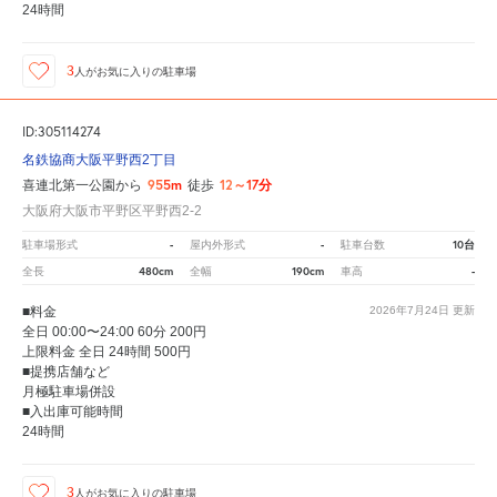
24時間
3
人が
お気に入りの駐車場
ID:305114274
名鉄協商大阪平野西2丁目
955m
12～17分
喜連北第一公園から
徒歩
大阪府大阪市平野区平野西2-2
-
-
10台
駐車場形式
屋内外形式
駐車台数
480cm
190cm
-
全長
全幅
車高
■料金
2026年7月24日
更新
全日 00:00〜24:00 60分 200円
上限料金 全日 24時間 500円
■提携店舗など
月極駐車場併設
■入出庫可能時間
24時間
3
人が
お気に入りの駐車場