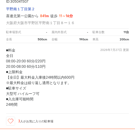
ID:305041507
平野南１丁目第２
841m
11～16分
喜連北第一公園から
徒歩
大阪府大阪市平野区平野南１丁目８ー１６
-
-
11台
駐車場形式
屋内外形式
駐車台数
500cm
190cm
200cm
全長
全幅
車高
■料金
2026年7月27日
更新
全日
08:00-20:00 60分/220円
20:00-08:00 60分/110円
■上限料金
【全日】最大料金入庫後24時間以内600円
※最大料金は繰り返し適用となります。
■駐車サイズ
大型可 ハイルーフ可
■入出庫可能時間
24時間
3
人が
お気に入りの駐車場