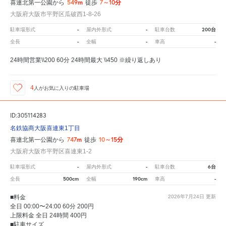
549m
7～10分
喜連北第一公園から
徒歩
大阪府大阪市平野区瓜破西1-8-26
-
-
200台
駐車場形式
屋内外形式
駐車台数
-
-
-
全長
全幅
車高
24時間営業\\200 60分 24時間最大 \\450 ※繰り返しあり
4
人が
お気に入りの駐車場
ID:305114283
名鉄協商大阪喜連東1丁目
747m
10～15分
喜連北第一公園から
徒歩
大阪府大阪市平野区喜連東1-2
-
-
6台
駐車場形式
屋内外形式
駐車台数
500cm
190cm
-
全長
全幅
車高
■料金
2026年7月24日
更新
全日 00:00〜24:00 60分 200円
上限料金 全日 24時間 400円
■駐車サイズ