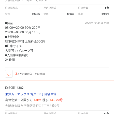
大阪府大阪市平野区平野西1-12
-
-
6台
駐車場形式
屋内外形式
駐車台数
500cm
190cm
210cm
全長
全幅
車高
■料金
2026年7月24日
更新
08:00〜20:00 60分 220円
20:00〜08:00 60分 110円
■上限料金
駐車後24時間 上限料金550円
■駐車サイズ
大型可 ハイルーフ可
■入出庫可能時間
24時間
3
人が
お気に入りの駐車場
ID:305114302
東洋カーマックス 背戸口3丁目駐車場
1.1km
14～20分
喜連北第一公園から
徒歩
大阪府大阪市平野区背戸口3丁目3番9号
-
-
12台
駐車場形式
屋内外形式
駐車台数