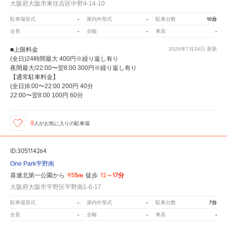
大阪府大阪市東住吉区中野4-14-10
-
-
10台
駐車場形式
屋内外形式
駐車台数
-
-
-
全長
全幅
車高
■上限料金
2026年7月24日
更新
(全日)24時間最大 400円※繰り返し有り
夜間最大/22:00〜翌8:00 300円※繰り返し有り
【通常駐車料金】
(全日)8:00〜22:00 200円 40分
22:00〜翌8:00 100円 60分
8
人が
お気に入りの駐車場
ID:305114264
One Park平野南
955m
12～17分
喜連北第一公園から
徒歩
大阪府大阪市平野区平野南1-6-17
-
-
7台
駐車場形式
屋内外形式
駐車台数
-
-
-
全長
全幅
車高