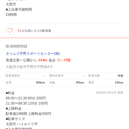
大型可
■入出庫可能時間
24時間
4
人が
お気に入りの駐車場
ID:305057022
タイムズ平野スポーツセンター(南)
884m
12～17分
喜連北第一公園から
徒歩
大阪府大阪市平野区平野南4-6
-
-
16台
駐車場形式
屋内外形式
駐車台数
500cm
190cm
210cm
全長
全幅
車高
■料金
2026年7月24日
更新
08:30〜21:30 60分 200円
21:30〜08:30 120分 100円
■上限料金
駐車後24時間 上限料金500円
■駐車サイズ
大型可 ハイルーフ可