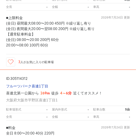
-
-
-
全長
全幅
車高
■上限料金
2026年7月24日
更新
(全日) 昼間最大08:00〜20:00 450円 ※繰り返し有り
(全日) 夜間最大20:00〜翌08:00 200円 ※繰り返し有り
【通常駐車料金】
(全日) 08:00〜20:00 200円 60分
20:00〜08:00 100円 60分
3
人が
お気に入りの駐車場
ID:305114312
フルーツパーク喜連1丁目
269m
4～6分
喜連北第一公園から
徒歩
近くてオススメ！
大阪府大阪市平野区喜連1丁目1
-
-
5台
駐車場形式
屋内外形式
駐車台数
-
-
-
全長
全幅
車高
■料金
2026年7月24日
更新
全日 8:00〜20:00 40分 220円