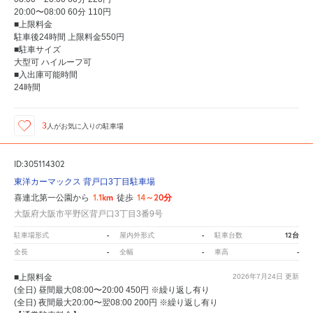
20:00〜08:00 60分 110円
■上限料金
駐車後24時間 上限料金550円
■駐車サイズ
大型可 ハイルーフ可
■入出庫可能時間
24時間
3
人が
お気に入りの駐車場
ID:305114302
東洋カーマックス 背戸口3丁目駐車場
1.1km
14～20分
喜連北第一公園から
徒歩
大阪府大阪市平野区背戸口3丁目3番9号
-
-
12台
駐車場形式
屋内外形式
駐車台数
-
-
-
全長
全幅
車高
■上限料金
2026年7月24日
更新
(全日) 昼間最大08:00〜20:00 450円 ※繰り返し有り
(全日) 夜間最大20:00〜翌08:00 200円 ※繰り返し有り