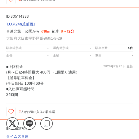
ID:305114333
T.O.P.24h瓜破西1
618m
8～12分
喜連北第一公園から
徒歩
大阪府大阪市平野区瓜破西1-8-29
-
-
6台
駐車場形式
屋内外形式
駐車台数
-
-
-
全長
全幅
車高
■上限料金
2026年7月24日
更新
(月〜日)24時間最大 400円 （1回限り適用）
【通常駐車料金】
(全日)終日 100円 60分
■入出庫可能時間
24時間
2
人が
お気に入りの駐車場
ID:305057021
タイムズ喜連