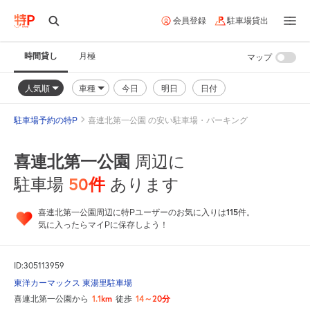
会員登録
駐車場貸出
時間貸し
月極
マップ
人気順
車種
今日
明日
日付
駐車場予約の特P
喜連北第一公園 の安い駐車場・パーキング
喜連北第一公園
周辺に
50
件
駐車場
あります
115
喜連北第一公園周辺に特Pユーザーのお気に入りは
件。
気に入ったらマイPに保存しよう！
ID:305113959
東洋カーマックス 東湯里駐車場
1.1km
14～20分
喜連北第一公園から
徒歩