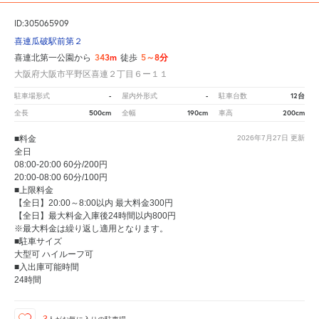
ID:305065909
喜連瓜破駅前第２
343m
5～8分
喜連北第一公園から
徒歩
大阪府大阪市平野区喜連２丁目６ー１１
-
-
12台
駐車場形式
屋内外形式
駐車台数
500cm
190cm
200cm
全長
全幅
車高
■料金
2026年7月27日
更新
全日
08:00-20:00 60分/200円
20:00-08:00 60分/100円
■上限料金
【全日】20:00～8:00以内 最大料金300円
【全日】最大料金入庫後24時間以内800円
※最大料金は繰り返し適用となります。
■駐車サイズ
大型可 ハイルーフ可
■入出庫可能時間
24時間