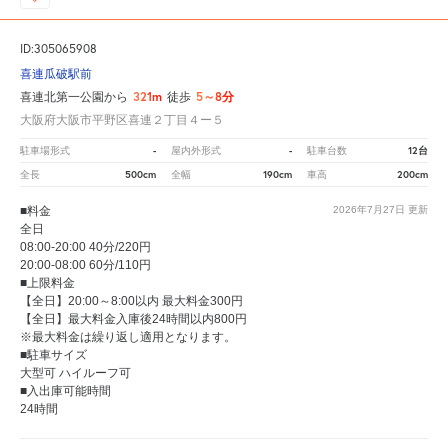
ID:305065908
喜連瓜破駅前
321m
5～8分
喜連北第一公園から
徒歩
大阪府大阪市平野区喜連２丁目４ー５
-
-
12台
駐車場形式
屋内外形式
駐車台数
500cm
190cm
200cm
全長
全幅
車高
■料金
2026年7月27日
更新
全日
08:00-20:00 40分/220円
20:00-08:00 60分/110円
■上限料金
【全日】20:00～8:00以内 最大料金300円
【全日】最大料金入庫後24時間以内800円
※最大料金は繰り返し適用となります。
■駐車サイズ
大型可 ハイルーフ可
■入出庫可能時間
24時間