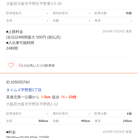
大阪府大阪市平野区平野東3-5-30
-
-
10台
駐車場形式
屋内外形式
駐車台数
-
-
-
全長
全幅
車高
■上限料金
2026年7月24日
更新
(全日)24時間最大 500円 (前払式)
■入出庫可能時間
24時間
3
人が
お気に入りの駐車場
ID:305055740
タイムズ平野西1丁目
1.0km
14～20分
喜連北第一公園から
徒歩
大阪府大阪市平野区平野西1-12
-
-
6台
駐車場形式
屋内外形式
駐車台数
500cm
190cm
210cm
全長
全幅
車高
■料金
2026年7月24日
更新
08:00〜20:00 60分 220円