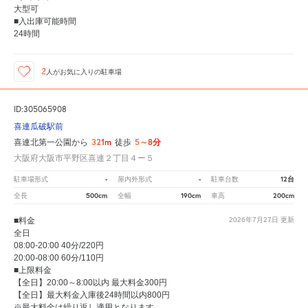
大型可
■入出庫可能時間
24時間
2
人が
お気に入りの駐車場
ID:305065908
喜連瓜破駅前
321m
5～8分
喜連北第一公園から
徒歩
大阪府大阪市平野区喜連２丁目４ー５
-
-
12台
駐車場形式
屋内外形式
駐車台数
500cm
190cm
200cm
全長
全幅
車高
■料金
2026年7月27日
更新
全日
08:00-20:00 40分/220円
20:00-08:00 60分/110円
■上限料金
【全日】20:00～8:00以内 最大料金300円
【全日】最大料金入庫後24時間以内800円
※最大料金は繰り返し適用となります。