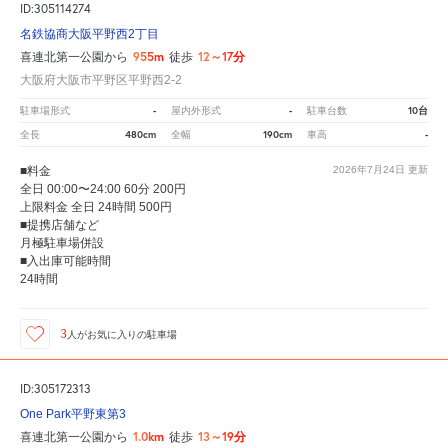
ID:305114274
名鉄協商大阪平野西2丁目
955m
12～17分
喜連北第一公園から
徒歩
大阪府大阪市平野区平野西2-2
-
-
10台
駐車場形式
屋内外形式
駐車台数
480cm
190cm
-
全長
全幅
車高
■料金
2026年7月24日
更新
全日 00:00〜24:00 60分 200円
上限料金 全日 24時間 500円
■提携店舗など
月極駐車場併設
■入出庫可能時間
24時間
3
人が
お気に入りの駐車場
ID:305172313
One Park平野東第3
1.0km
13～19分
喜連北第一公園から
徒歩