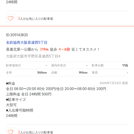
24時間
2
人が
お気に入りの駐車場
ID:305142820
名鉄協商大阪喜連西5丁目
319m
4～6分
喜連北第一公園から
徒歩
近くてオススメ！
大阪府大阪市平野区喜連西5丁目4
-
-
17台
駐車場形式
屋内外形式
駐車台数
500cm
190cm
-
全長
全幅
車高
■料金
2026年7月24日
更新
全日 08:00〜20:00 60分 200円/全日 20:00〜08:00 60分 100円
上限料金 全日 24時間 500円
■駐車サイズ
大型可
■入出庫可能時間
24時間
2
人が
お気に入りの駐車場