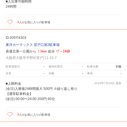
■入出庫可能時間
24時間
4
人が
お気に入りの駐車場
ID:305114303
東洋カーマックス 背戸口第2駐車場
1.3km
17～24分
喜連北第一公園から
徒歩
大阪府大阪市平野区背戸口1-15-7
-
-
21台
駐車場形式
屋内外形式
駐車台数
-
-
-
全長
全幅
車高
■上限料金
2026年7月24日
更新
(全日)入庫後24時間最大 500円 ※繰り返し有り
【通常駐車料金】
(全日) 00:00〜24:00 200円 60分
4
人が
お気に入りの駐車場