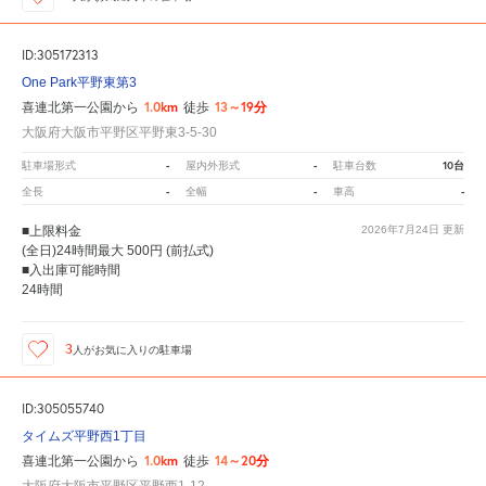
ID:305172313
One Park平野東第3
1.0km
13～19分
喜連北第一公園から
徒歩
大阪府大阪市平野区平野東3-5-30
-
-
10台
駐車場形式
屋内外形式
駐車台数
-
-
-
全長
全幅
車高
■上限料金
2026年7月24日
更新
(全日)24時間最大 500円 (前払式)
■入出庫可能時間
24時間
3
人が
お気に入りの駐車場
ID:305055740
タイムズ平野西1丁目
1.0km
14～20分
喜連北第一公園から
徒歩