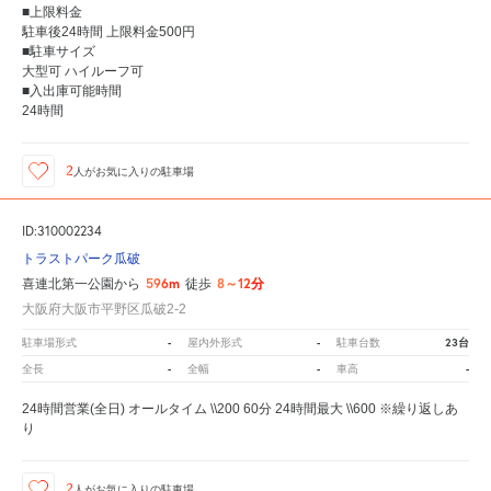
■上限料金
駐車後24時間 上限料金500円
■駐車サイズ
大型可 ハイルーフ可
■入出庫可能時間
24時間
2
人が
お気に入りの駐車場
ID:310002234
トラストパーク瓜破
596m
8～12分
喜連北第一公園から
徒歩
大阪府大阪市平野区瓜破2-2
-
-
23台
駐車場形式
屋内外形式
駐車台数
-
-
-
全長
全幅
車高
24時間営業(全日) オールタイム \\200 60分 24時間最大 \\600 ※繰り返しあ
り
2
人が
お気に入りの駐車場