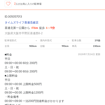
2
人が
お気に入りの駐車場
ID:305057013
タイムズライフ喜連瓜破店
416m
6～9分
喜連北第一公園から
徒歩
大阪府大阪市平野区喜連西6-2
-
-
211台
駐車場形式
屋内外形式
駐車台数
500cm
190cm
230cm
全長
全幅
車高
■料金
2026年7月24日
更新
平日
09:00〜00:00 60分 200円
土・日・祝
09:00〜00:00 60分 200円
■上限料金
平日
09:00〜00:00 上限料金500円
土・日・祝
09:00〜00:00 上限料金1200円
・料金備考
00:00〜09:00 一泊200円別途料金がかかります