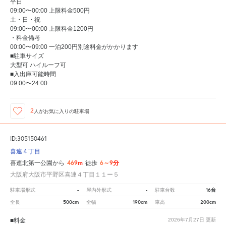
平日
09:00〜00:00 上限料金500円
土・日・祝
09:00〜00:00 上限料金1200円
・料金備考
00:00〜09:00 一泊200円別途料金がかかります
■駐車サイズ
大型可 ハイルーフ可
■入出庫可能時間
09:00〜24:00
2
人が
お気に入りの駐車場
ID:305150461
喜連４丁目
469m
6～9分
喜連北第一公園から
徒歩
大阪府大阪市平野区喜連４丁目１１ー５
-
-
16台
駐車場形式
屋内外形式
駐車台数
500cm
190cm
200cm
全長
全幅
車高
■料金
2026年7月27日
更新