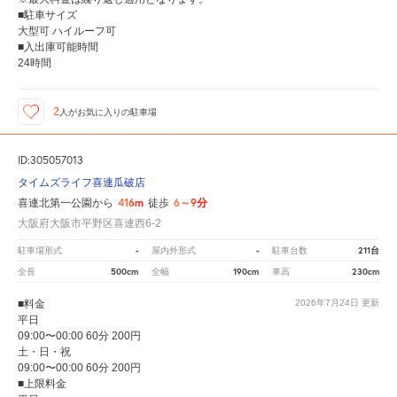
■駐車サイズ
大型可 ハイルーフ可
■入出庫可能時間
24時間
2
人が
お気に入りの駐車場
ID:305057013
タイムズライフ喜連瓜破店
416m
6～9分
喜連北第一公園から
徒歩
大阪府大阪市平野区喜連西6-2
-
-
211台
駐車場形式
屋内外形式
駐車台数
500cm
190cm
230cm
全長
全幅
車高
■料金
2026年7月24日
更新
平日
09:00〜00:00 60分 200円
土・日・祝
09:00〜00:00 60分 200円
■上限料金