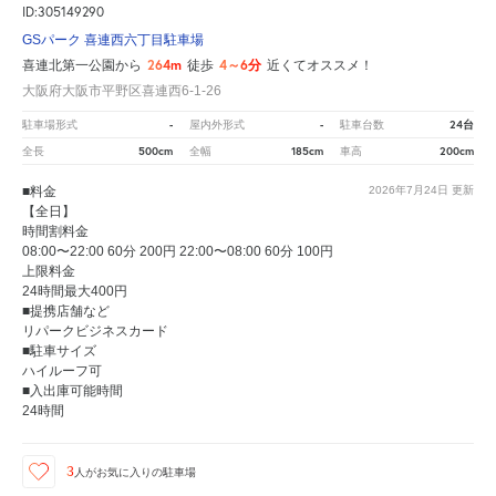
ID:305149290
GSパーク 喜連西六丁目駐車場
264m
4～6分
喜連北第一公園から
徒歩
近くてオススメ！
大阪府大阪市平野区喜連西6-1-26
-
-
24台
駐車場形式
屋内外形式
駐車台数
500cm
185cm
200cm
全長
全幅
車高
■料金
2026年7月24日
更新
【全日】
時間割料金
08:00〜22:00 60分 200円 22:00〜08:00 60分 100円
上限料金
24時間最大400円
■提携店舗など
リパークビジネスカード
■駐車サイズ
ハイルーフ可
■入出庫可能時間
24時間
3
人が
お気に入りの駐車場