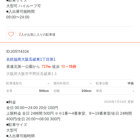
■駐車サイズ
大型可 ハイルーフ可
■入出庫可能時間
09:00〜24:00
2
人が
お気に入りの駐車場
ID:305114324
名鉄協商大阪瓜破東1丁目第1
727m
10～15分
喜連北第一公園から
徒歩
大阪府大阪市平野区瓜破東1-1
-
-
19台
駐車場形式
屋内外形式
駐車台数
500cm
200cm
-
全長
全幅
車高
■料金
2026年7月24日
更新
全日 00:00〜24:00 20分 100円
上限料金 全日 24時間 500円 ※※1番〜4番車室、9〜19番車室/全日 24時間
400円/全日 20:00〜08:00 300円
■駐車サイズ
大型可
■入出庫可能時間