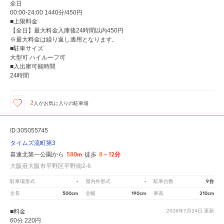
全日
00:00-24:00 1440分/450円
■上限料金
【全日】最大料金入庫後24時間以内450円
※最大料金は繰り返し適用となります。
■駐車サイズ
大型可 ハイルーフ可
■入出庫可能時間
24時間
2
人が
お気に入りの駐車場
ID:305055745
タイムズ流町第3
580m
8～12分
喜連北第一公園から
徒歩
大阪府大阪市平野区平野南2-6
-
-
9台
駐車場形式
屋内外形式
駐車台数
500cm
190cm
210cm
全長
全幅
車高
■料金
2026年7月24日
更新
60分 220円