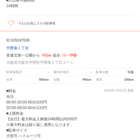
■入出庫可能時間
24時間
4
人が
お気に入りの駐車場
ID:305041508
平野南１丁目
982m
13～19分
喜連北第一公園から
徒歩
大阪府大阪市平野区平野南１丁目２ー１
-
-
12台
駐車場形式
屋内外形式
駐車台数
500cm
190cm
200cm
全長
全幅
車高
■料金
2026年7月27日
更新
全日
08:00-20:00 60分/220円
20:00-08:00 60分/110円
■上限料金
【全日】最大料金入庫後24時間以内500円
※最大料金は繰り返し適用となります。
■駐車サイズ
大型可 ハイルーフ可