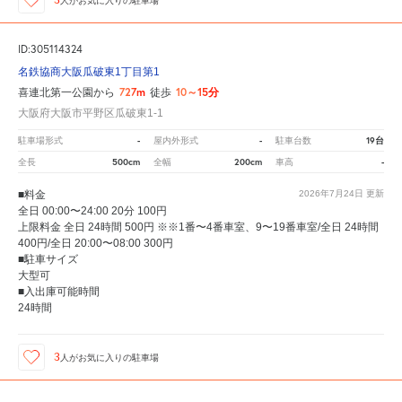
3
人が
お気に入りの駐車場
ID:305114324
名鉄協商大阪瓜破東1丁目第1
727m
10～15分
喜連北第一公園から
徒歩
大阪府大阪市平野区瓜破東1-1
-
-
19台
駐車場形式
屋内外形式
駐車台数
500cm
200cm
-
全長
全幅
車高
■料金
2026年7月24日
更新
全日 00:00〜24:00 20分 100円
上限料金 全日 24時間 500円 ※※1番〜4番車室、9〜19番車室/全日 24時間
400円/全日 20:00〜08:00 300円
■駐車サイズ
大型可
■入出庫可能時間
24時間
3
人が
お気に入りの駐車場