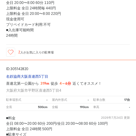
全日 20:00〜8:00 60分 110円
上限料金 全日 24時間毎 440円
上限料金 全日 20:00〜8:00 220円
現金使用可
プリペイドカード利用:不可
■入出庫可能時間
24時間
2
人が
お気に入りの駐車場
ID:305142820
名鉄協商大阪喜連西5丁目
319m
4～6分
喜連北第一公園から
徒歩
近くてオススメ！
大阪府大阪市平野区喜連西5丁目4
-
-
17台
駐車場形式
屋内外形式
駐車台数
500cm
190cm
-
全長
全幅
車高
■料金
2026年7月24日
更新
全日 08:00〜20:00 60分 200円/全日 20:00〜08:00 60分 100円
上限料金 全日 24時間 500円
■駐車サイズ