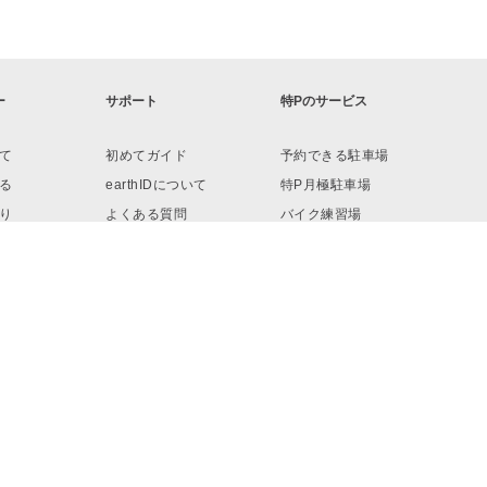
ー
サポート
特Pのサービス
て
初めてガイド
予約できる駐車場
る
earthIDについて
特P月極駐車場
り
よくある質問
バイク練習場
ロード
お問い合わせ
リンク・素材