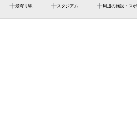
喜連瓜破駅
yanmar stadium nagai
喜連西公園（児）
周辺に神社・お寺が見つかりませんでした。
男女共同参画セミナー『“男らしさ”にとらわれない生き
最寄り駅
スタジアム
周辺の施設・スポ
方』
yanmar hanasaka stadium
ライフ喜連瓜破店
長居公園通
西喜連派出所
平野瓜破西郵便局
クレオ大阪南（大阪市立男女共同参画センター南部館）