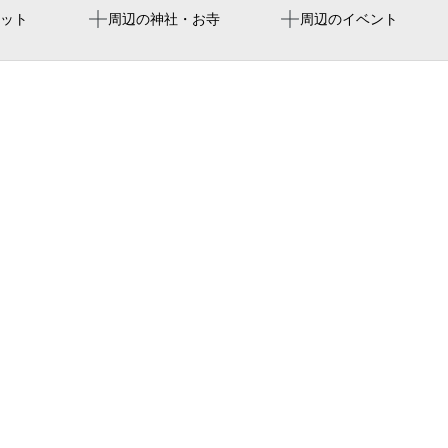
平野駅
ヨドコウ桜スタジアム
大阪市消防局平野消防署喜
ット
周辺の神社・お寺
周辺のイベント
yodoko sakura stadium
瓜破西北
まっちゃん
大阪市更生療育センター
エルベ平野
ワイキキボウルズ