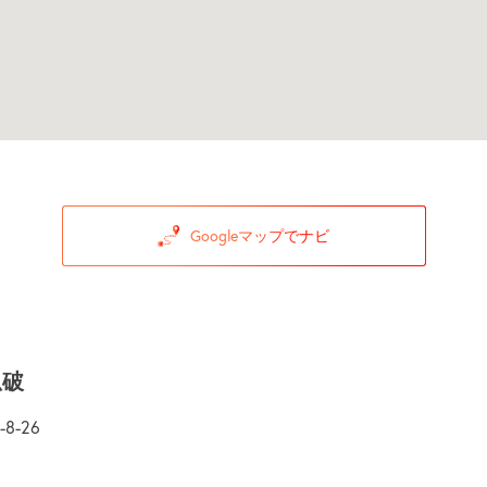
Googleマップでナビ
瓜破
-26