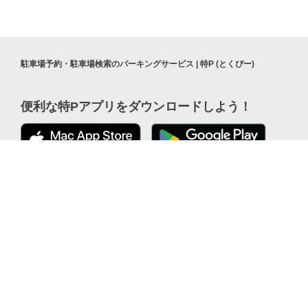
駐車場予約・駐車場検索のパーキングサービス | 特P (とくぴー)
便利な特Pアプリを
ダウンロードしよう！
公式 X
ここから「インストール」して、
便利な特PアプリをGETしよう
公式 Facebook