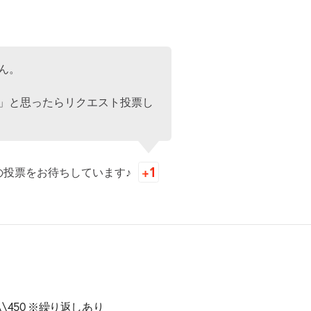
ん。
」と思ったらリクエスト投票し
の投票をお待ちしています♪
 \\450 ※繰り返しあり