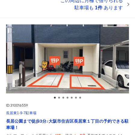
この周辺に月極で借りられる
駐車場も
1件
あります
ID:310016559
長居東1-9-7駐車場
長居公園まで徒歩3分♪大阪市住吉区長居東１丁目の予約できる駐
車場！