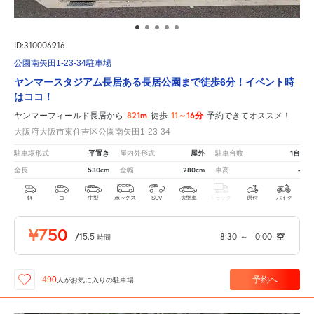
ID:310006916
公園南矢田1-23-34駐車場
ヤンマースタジアム長居ある長居公園まで徒歩6分！イベント時
はココ！
821m
11～16分
ヤンマーフィールド長居から
徒歩
予約できてオススメ！
大阪府大阪市東住吉区公園南矢田1-23-34
平置き
屋外
1台
駐車場形式
屋内外形式
駐車台数
530cm
280cm
-
全長
全幅
車高
軽
コ
中型
ボックス
SUV
大型車
トラック
原付
バイク
¥750
/
15.5
8:30
～
0:00
空
時間
予約へ
490
人が
お気に入りの駐車場