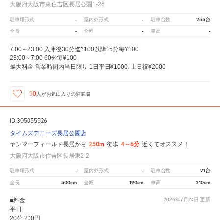
大阪府大阪市東住吉区長居公園1-26
-
-
255台
駐車場形式
屋内外形式
駐車台数
-
-
-
全長
全幅
車高
7:00～23:00 入庫後30分迄¥100以降15分毎¥100
23:00～7:00 60分毎¥100
最大料金 営業時間内当日限り 1日平日¥1000､土日祝¥2000
90
人が
お気に入りの駐車場
ID:305055526
タイムズデニーズ長居公園店
250m
4～6分
ヤンマーフィールド長居から
徒歩
近くてオススメ！
大阪府大阪市住吉区長居東2-2
-
-
21台
駐車場形式
屋内外形式
駐車台数
500cm
190cm
210cm
全長
全幅
車高
■料金
2026年7月24日
更新
平日
20分 200円