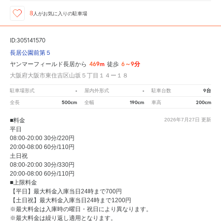
8
人が
お気に入りの駐車場
ID:305141570
長居公園前第５
469m
6～9分
ヤンマーフィールド長居から
徒歩
大阪府大阪市東住吉区山坂５丁目１４ー１８
-
-
9台
駐車場形式
屋内外形式
駐車台数
500cm
190cm
200cm
全長
全幅
車高
■料金
2026年7月27日
更新
平日
08:00-20:00 30分/220円
20:00-08:00 60分/110円
土日祝
08:00-20:00 30分/330円
20:00-08:00 60分/110円
■上限料金
【平日】最大料金入庫当日24時まで700円
【土日祝】最大料金入庫当日24時まで1200円
※最大料金は入庫時の曜日・祝日により異なります。
※最大料金は繰り返し適用となります。