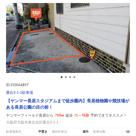
ID:310044897
鷹合3-1-1駐車場
【ヤンマー長居スタジアムまで徒歩圏内】長居植物園や競技場が
ある長居公園の目の前！
785m
10～15分
ヤンマーフィールド長居から
徒歩
予約できてオススメ！
大阪府大阪市東住吉区鷹合3-1-1
平置き
屋外
1台
駐車場形式
屋内外形式
駐車台数