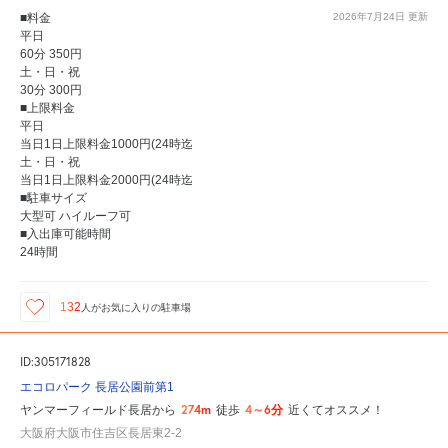
■料金
2026年7月24日
更新
平日
60分 350円
土・日・祝
30分 300円
■上限料金
平日
当日1日上限料金1000円(24時迄
土・日・祝
当日1日上限料金2000円(24時迄
■駐車サイズ
大型可 ハイルーフ可
■入出庫可能時間
24時間
132
人が
お気に入りの駐車場
ID:305171828
エコロパーク 長居公園前第1
274m
4～6分
ヤンマーフィールド長居から
徒歩
近くてオススメ！
大阪府大阪市住吉区長居東2-2