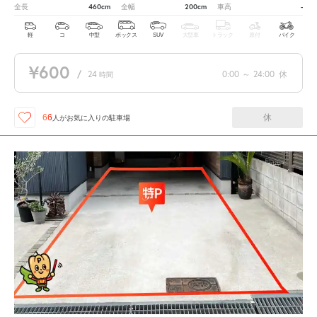
460cm
200cm
-
全長
全幅
車高
軽
コ
中型
ボックス
SUV
大型車
トラック
原付
バイク
¥600
/
24
0:00
～
24:00
休
時間
休
66
人が
お気に入りの駐車場