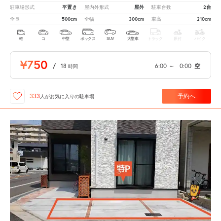
平置き
屋外
2台
駐車場形式
屋内外形式
駐車台数
500cm
300cm
210cm
全長
全幅
車高
軽
コ
中型
ボックス
SUV
大型車
トラック
原付
バイク
¥750
/
18
6:00
～
0:00
空
時間
予約へ
333
人が
お気に入りの駐車場