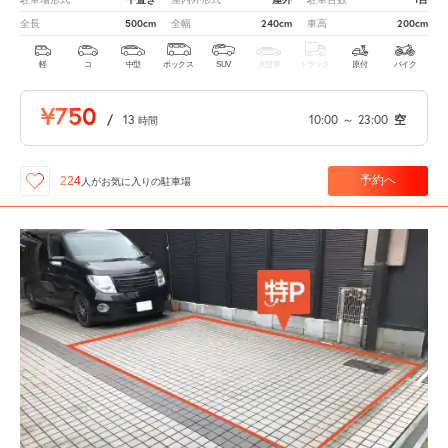
500cm
240cm
200cm
全長
全幅
車高
軽
コ
中型
ボックス
SUV
大型車
トラック
原付
バイク
¥750
/
13
10:00
～
23:00
空
時間
予約へ
224
人が
お気に入りの駐車場