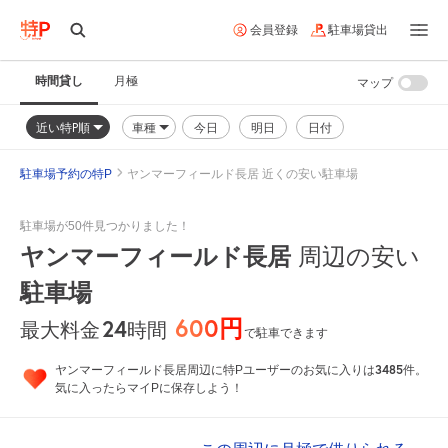
会員登録
駐車場貸出
時間貸し
月極
マップ
近い特P順
車種
今日
明日
日付
駐車場予約の特P
ヤンマーフィールド長居 近くの安い駐車場
駐車場が50件見つかりました！
ヤンマーフィールド長居
周辺の安い
駐車場
600円
24
時間
最大料金
で駐車できます
3485
ヤンマーフィールド長居周辺に特Pユーザーのお気に入りは
件。
気に入ったらマイPに保存しよう！