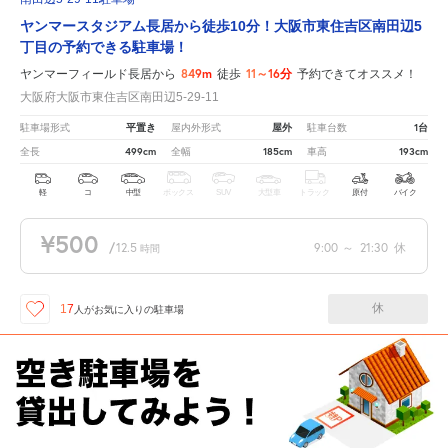
ヤンマースタジアム長居から徒歩10分！大阪市東住吉区南田辺5
丁目の予約できる駐車場！
849m
11～16分
ヤンマーフィールド長居から
徒歩
予約できてオススメ！
大阪府大阪市東住吉区南田辺5-29-11
平置き
屋外
1台
駐車場形式
屋内外形式
駐車台数
499cm
185cm
193cm
全長
全幅
車高
軽
コ
中型
ボックス
SUV
大型車
トラック
原付
バイク
¥500
/
12.5
9:00
～
21:30
休
時間
休
17
人が
お気に入りの駐車場