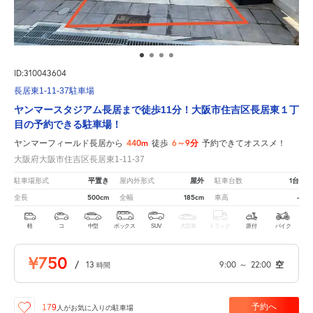
ID:310043604
長居東1-11-37駐車場
ヤンマースタジアム長居まで徒歩11分！大阪市住吉区長居東１丁
目の予約できる駐車場！
440m
6～9分
ヤンマーフィールド長居から
徒歩
予約できてオススメ！
大阪府大阪市住吉区長居東1-11-37
平置き
屋外
1台
駐車場形式
屋内外形式
駐車台数
500cm
185cm
-
全長
全幅
車高
軽
コ
中型
ボックス
SUV
大型車
トラック
原付
バイク
¥750
/
13
9:00
～
22:00
空
時間
予約へ
179
人が
お気に入りの駐車場