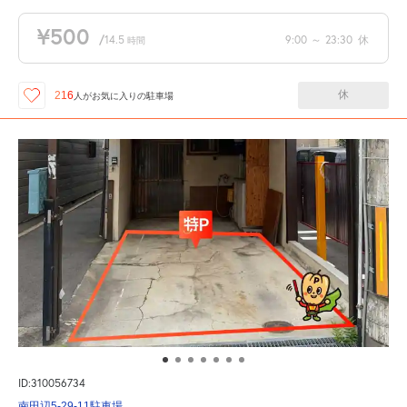
¥500
/
14.5
9:00
～
23:30
休
時間
休
216
人が
お気に入りの駐車場
ID:310056734
南田辺5-29-11駐車場