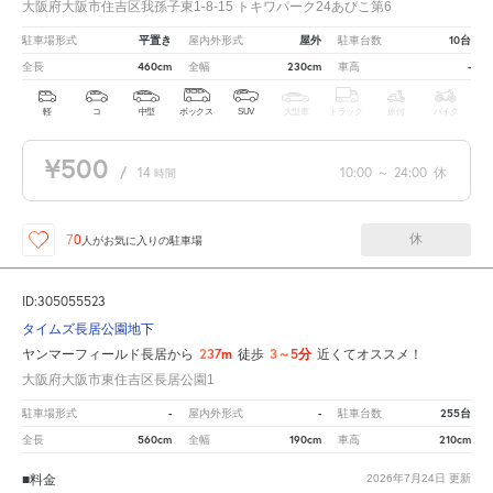
大阪府大阪市住吉区我孫子東1-8-15 トキワパーク24あびこ第6
平置き
屋外
10台
駐車場形式
屋内外形式
駐車台数
460cm
230cm
-
全長
全幅
車高
軽
コ
中型
ボックス
SUV
大型車
トラック
原付
バイク
¥500
/
14
10:00
～
24:00
休
時間
休
70
人が
お気に入りの駐車場
ID:305055523
タイムズ長居公園地下
237m
3～5分
ヤンマーフィールド長居から
徒歩
近くてオススメ！
大阪府大阪市東住吉区長居公園1
-
-
255台
駐車場形式
屋内外形式
駐車台数
560cm
190cm
210cm
全長
全幅
車高
■料金
2026年7月24日
更新