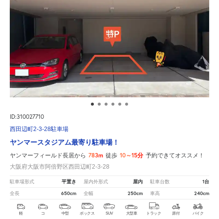
ID:310027710
西田辺町2-3-28駐車場
ヤンマースタジアム最寄り駐車場！
783m
10～15分
ヤンマーフィールド長居から
徒歩
予約できてオススメ！
大阪府大阪市阿倍野区西田辺町2-3-28
平置き
屋内
1台
駐車場形式
屋内外形式
駐車台数
650cm
250cm
240cm
全長
全幅
車高
軽
コ
中型
ボックス
SUV
大型車
トラック
原付
バイク