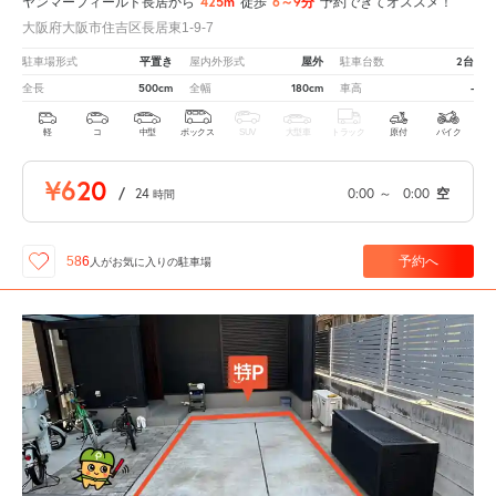
425m
6～9分
ヤンマーフィールド長居から
徒歩
予約できてオススメ！
大阪府大阪市住吉区長居東1-9-7
平置き
屋外
2台
駐車場形式
屋内外形式
駐車台数
500cm
180cm
-
全長
全幅
車高
軽
コ
中型
ボックス
SUV
大型車
トラック
原付
バイク
¥620
/
24
0:00
～
0:00
空
時間
予約へ
586
人が
お気に入りの駐車場