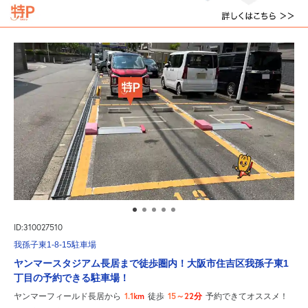
ID:310027510
我孫子東1-8-15駐車場
ヤンマースタジアム長居まで徒歩圏内！大阪市住吉区我孫子東1
丁目の予約できる駐車場！
1.1km
15～22分
ヤンマーフィールド長居から
徒歩
予約できてオススメ！