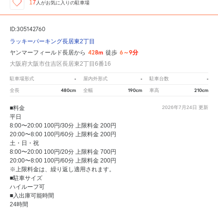
17
人が
お気に入りの駐車場
ID:305142760
ラッキーパーキング長居東2丁目
428m
6～9分
ヤンマーフィールド長居から
徒歩
大阪府大阪市住吉区長居東2丁目6番16
-
-
-
駐車場形式
屋内外形式
駐車台数
480cm
190cm
210cm
全長
全幅
車高
■料金
2026年7月24日
更新
平日
8:00〜20:00 100円/30分 上限料金 200円
20:00〜8:00 100円/60分 上限料金 200円
土・日・祝
8:00〜20:00 100円/20分 上限料金 700円
20:00〜8:00 100円/60分 上限料金 200円
※上限料金は、繰り返し適用されます。
■駐車サイズ
ハイルーフ可
■入出庫可能時間
24時間