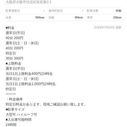
大阪府大阪市住吉区長居東2-1
-
-
10台
駐車場形式
屋内外形式
駐車台数
500cm
190cm
210cm
全長
全幅
車高
■料金
2026年7月24日
更新
通常日(平日)
40分 200円
通常日(土・日・休日)
40分 200円
特定日
30分 300円
■上限料金
通常日(平日)
当日1日上限料金400円(24時迄
通常日(土・日・休日)
当日1日上限料金1,000円(24時迄
特定日
ーーー
・料金備考
特定日料金があります。現地ご確認お願い致します。
■駐車サイズ
大型可 ハイルーフ可
■入出庫可能時間
24時間