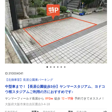
ID:310004041
【北側車室】長居公園東パーキング
中型車まで！【長居公園徒歩3分】ヤンマースタジアム、ヨドコ
ウ桜スタジアムご利用の方におすすめです♪
892m
12～17分
ヤンマーフィールド長居から
徒歩
予約できてオススメ！
大阪府大阪市東住吉区鷹合3-4-18
平置き
屋外
1台
駐車場形式
屋内外形式
駐車台数