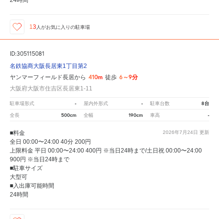
13
人が
お気に入りの駐車場
ID:305115081
名鉄協商大阪長居東1丁目第2
410m
6～9分
ヤンマーフィールド長居から
徒歩
大阪府大阪市住吉区長居東1-11
-
-
8台
駐車場形式
屋内外形式
駐車台数
500cm
190cm
-
全長
全幅
車高
■料金
2026年7月24日
更新
全日 00:00〜24:00 40分 200円
上限料金 平日 00:00〜24:00 400円 ※当日24時まで/土日祝 00:00〜24:00
900円 ※当日24時まで
■駐車サイズ
大型可
■入出庫可能時間
24時間