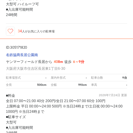
大型可 ハイルーフ可
■入出庫可能時間
24時間
34
人が
お気に入りの駐車場
ID:305171820
名鉄協商長居公園南
408m
6～9分
ヤンマーフィールド長居から
徒歩
大阪府大阪市住吉区長居東1丁目6-30
-
-
9台
駐車場形式
屋内外形式
駐車台数
500cm
190cm
-
全長
全幅
車高
■料金
2026年7月24日
更新
全日 07:00〜21:00 40分 200円/全日 21:00〜07:00 60分 100円
上限料金 平日 00:00〜24:00 500円 ※当日24時まで/土日祝 00:00〜24:00
1000円 ※当日24時まで
■駐車サイズ
大型可
■入出庫可能時間
24時間