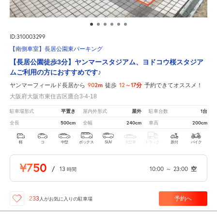
ID:310003299
【南側車室】長居公園東パーキング
【長居公園徒歩3分】ヤンマースタジアム、ヨドコウ桜スタジア
ムご利用の方におすすめです♪
902m
12～17分
ヤンマーフィールド長居から
徒歩
予約できてオススメ！
大阪府大阪市東住吉区鷹合3-4-18
平置き
屋外
1台
駐車場形式
屋内外形式
駐車台数
500cm
240cm
200cm
全長
全幅
車高
軽
コ
中型
ボックス
SUV
大型車
トラック
原付
バイク
¥750
/
13
10:00
～
23:00
空
時間
予約へ
233
人が
お気に入りの駐車場