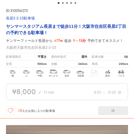
ID:310056273
長居2-2-15駐車場
ヤンマースタジアム長居まで徒歩11分！大阪市住吉区長居2丁目
の予約できる駐車場！
677m
9～13分
ヤンマーフィールド長居から
徒歩
予約できてオススメ！
大阪府大阪市住吉区長居2-2-15
平置き
屋外
1台
駐車場形式
屋内外形式
駐車台数
500cm
260cm
200cm
全長
全幅
車高
軽
コ
中型
ボックス
SUV
大型車
トラック
原付
バイク
¥8,000
/
13
8:00
～
21:00
休
時間
休
20
人が
お気に入りの駐車場