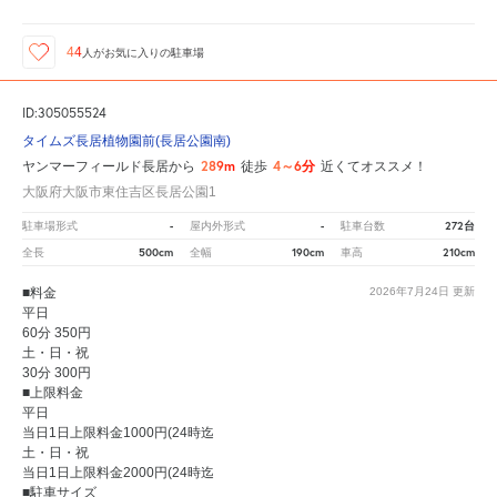
44
人が
お気に入りの駐車場
ID:305055524
タイムズ長居植物園前(長居公園南)
289m
4～6分
ヤンマーフィールド長居から
徒歩
近くてオススメ！
大阪府大阪市東住吉区長居公園1
-
-
272台
駐車場形式
屋内外形式
駐車台数
500cm
190cm
210cm
全長
全幅
車高
■料金
2026年7月24日
更新
平日
60分 350円
土・日・祝
30分 300円
■上限料金
平日
当日1日上限料金1000円(24時迄
土・日・祝
当日1日上限料金2000円(24時迄
■駐車サイズ