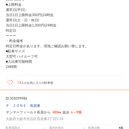
■上限料金
通常日(平日)
当日1日上限料金300円(24時迄
通常日(土・日・休日)
当日1日上限料金1,000円(24時迄
特定日
ーーー
・料金備考
特定日料金があります。現地ご確認お願い致します。
■駐車サイズ
大型可 ハイルーフ可
■入出庫可能時間
24時間
13
人が
お気に入りの駐車場
ID:305019986
Ｐ．ＺＯＮＥ 長居東
480m
6～9分
ヤンマーフィールド長居から
徒歩
大阪府大阪市住吉区長居東3丁目5-34
-
-
4台
駐車場形式
屋内外形式
駐車台数