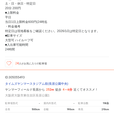
土・日・休日・特定日
20分 200円
■上限料金
平日
当日1日上限料金600円(24時迄
・料金備考
特定日は現地看板をご確認ください。2026/1/2は特定日となります。
■駐車サイズ
大型可 ハイルーフ可
■入出庫可能時間
24時間
24
人が
お気に入りの駐車場
ID:305055493
タイムズヤンマースタジアム前(長居公園中央)
252m
4～6分
ヤンマーフィールド長居から
徒歩
近くてオススメ！
大阪府大阪市東住吉区長居公園1
-
-
118台
駐車場形式
屋内外形式
駐車台数
500cm
190cm
210cm
全長
全幅
車高