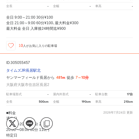
-
-
-
全長
全幅
車高
全日 9:00～21:00 30分¥100
全日 21:00～9:00 60分¥100､最大料金¥300
最大料金 全日 入庫後24時間迄¥900
10
人が
お気に入りの駐車場
ID:305055457
タイムズJR長居駅北
481m
7～10分
ヤンマーフィールド長居から
徒歩
大阪府大阪市住吉区長居2
-
-
17台
駐車場形式
屋内外形式
駐車台数
500cm
190cm
210cm
全長
全幅
車高
■料金
2026年7月24日
更新
通常日
08:00〜20:00 40分 220円
20:00〜08:00 60分 110円
特定日