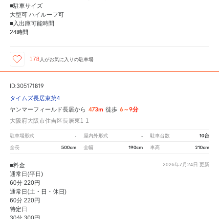
■駐車サイズ
大型可 ハイルーフ可
■入出庫可能時間
24時間
178
人が
お気に入りの駐車場
ID:305171819
タイムズ長居東第4
473m
6～9分
ヤンマーフィールド長居から
徒歩
大阪府大阪市住吉区長居東1-1
-
-
10台
駐車場形式
屋内外形式
駐車台数
500cm
190cm
210cm
全長
全幅
車高
■料金
2026年7月24日
更新
通常日(平日)
60分 220円
通常日(土・日・休日)
60分 220円
特定日
30分 300円