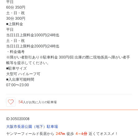
平日
60分 350円
土・日・祝
30分 300円
■上限料金
平日
当日1日上限料金1000円(24時迄
土・日・祝
当日1日上限料金2000円(24時迄
・料金備考
※障がい者割引あり※駐車料金 300円/回 出庫の際に現地係員へ障がい者手
帳等を提示してください。
■駐車サイズ
大型可 ハイルーフ可
■入出庫可能時間
07:00〜23:00
54
人が
お気に入りの駐車場
ID:305020008
大阪市長居公園（地下）駐車場
247m
4～6分
ヤンマーフィールド長居から
徒歩
近くてオススメ！