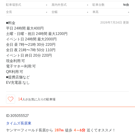
-
-
16台
駐車場形式
屋内外形式
駐車台数
-
-
-
全長
全幅
車高
■料金
2026年7月24日
更新
平日 24時間 最大400円
土曜・日曜・祝日 24時間 最大1200円
イベント日 24時間 最大2000円
全日 昼 7時〜21時 30分 220円
全日 夜 21時〜7時 50分 110円
イベント日 終日 20分 220円
現金利用:可
電子マネー利用:可
QR利用:可
■提携店舗など
EV充電器:なし
14
人が
お気に入りの駐車場
ID:305055527
タイムズ長居東
287m
4～6分
ヤンマーフィールド長居から
徒歩
近くてオススメ！