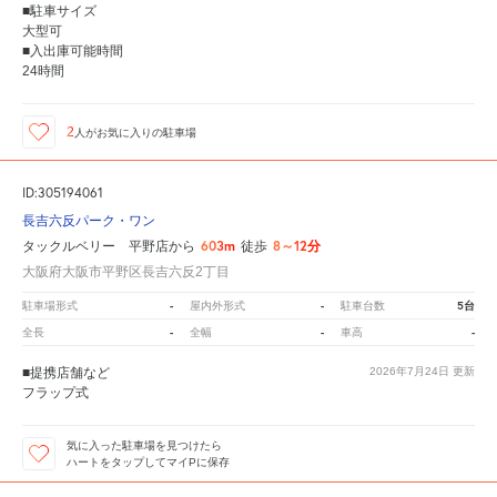
■駐車サイズ
大型可
■入出庫可能時間
24時間
2
人が
お気に入りの駐車場
ID:305194061
長吉六反パーク・ワン
603m
8～12分
タックルベリー 平野店から
徒歩
大阪府大阪市平野区長吉六反2丁目
-
-
5台
駐車場形式
屋内外形式
駐車台数
-
-
-
全長
全幅
車高
■提携店舗など
2026年7月24日
更新
フラップ式
気に入った駐車場を見つけたら
ハートをタップしてマイPに保存