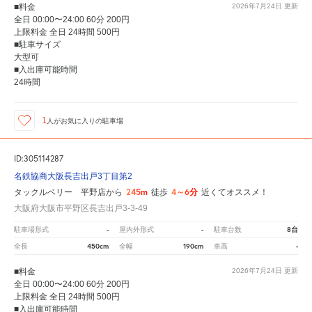
■料金
2026年7月24日
更新
全日 00:00〜24:00 60分 200円
上限料金 全日 24時間 500円
■駐車サイズ
大型可
■入出庫可能時間
24時間
1
人が
お気に入りの駐車場
ID:305114287
名鉄協商大阪長吉出戸3丁目第2
245m
4～6分
タックルベリー 平野店から
徒歩
近くてオススメ！
大阪府大阪市平野区長吉出戸3-3-49
-
-
8台
駐車場形式
屋内外形式
駐車台数
450cm
190cm
-
全長
全幅
車高
■料金
2026年7月24日
更新
全日 00:00〜24:00 60分 200円
上限料金 全日 24時間 500円
■入出庫可能時間