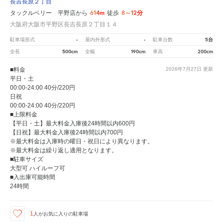
長吉長原２丁目
614m
8～12分
タックルベリー 平野店から
徒歩
大阪府大阪市平野区長吉長原２丁目１４
-
-
5台
駐車場形式
屋内外形式
駐車台数
500cm
190cm
200cm
全長
全幅
車高
■料金
2026年7月27日
更新
平日・土
00:00-24:00 40分/220円
日祝
00:00-24:00 40分/220円
■上限料金
【平日・土】最大料金入庫後24時間以内600円
【日祝】最大料金入庫後24時間以内700円
※最大料金は入庫時の曜日・祝日により異なります。
※最大料金は繰り返し適用となります。
■駐車サイズ
大型可 ハイルーフ可
■入出庫可能時間
24時間
1
人が
お気に入りの駐車場