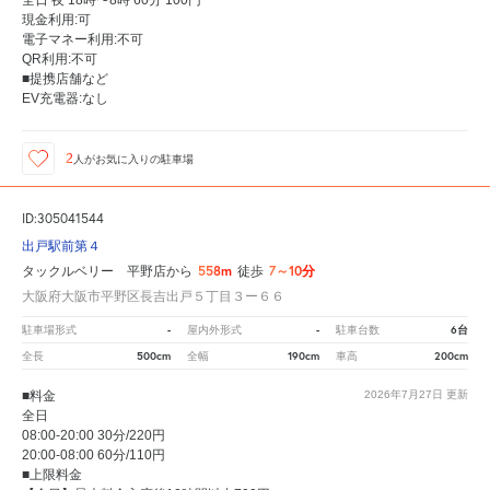
全日 夜 18時〜8時 60分 100円
現金利用:可
電子マネー利用:不可
QR利用:不可
■提携店舗など
EV充電器:なし
2
人が
お気に入りの駐車場
ID:305041544
出戸駅前第４
558m
7～10分
タックルベリー 平野店から
徒歩
大阪府大阪市平野区長吉出戸５丁目３ー６６
-
-
6台
駐車場形式
屋内外形式
駐車台数
500cm
190cm
200cm
全長
全幅
車高
■料金
2026年7月27日
更新
全日
08:00-20:00 30分/220円
20:00-08:00 60分/110円
■上限料金