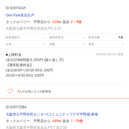
ID:305114321
One Park長吉出戸
420m
6～9分
タックルベリー 平野店から
徒歩
大阪府大阪市平野区長吉出戸5-3-23
-
-
9台
駐車場形式
屋内外形式
駐車台数
-
-
-
全長
全幅
車高
■上限料金
2026年7月24日
更新
(全日)24時間最大 500円 (繰り返し可)
【通常駐車料金】
(全日)8:00〜20:00 60分 200円
20:00〜8:00 60分 100円
4
人が
お気に入りの駐車場
ID:305172286
大阪市立平野区民センター(コミュニティプラザ平野)駐車場
489m
7～10分
タックルベリー 平野店から
徒歩
大阪府大阪市平野区長吉出戸5丁目3-58