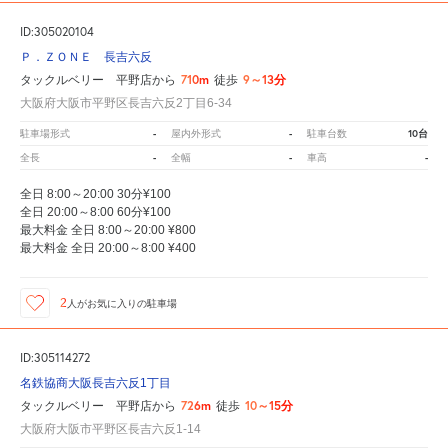
ID:305020104
Ｐ．ＺＯＮＥ 長吉六反
710m
9～13分
タックルベリー 平野店から
徒歩
大阪府大阪市平野区長吉六反2丁目6-34
-
-
10台
駐車場形式
屋内外形式
駐車台数
-
-
-
全長
全幅
車高
全日 8:00～20:00 30分¥100
全日 20:00～8:00 60分¥100
最大料金 全日 8:00～20:00 ¥800
最大料金 全日 20:00～8:00 ¥400
2
人が
お気に入りの駐車場
ID:305114272
名鉄協商大阪長吉六反1丁目
726m
10～15分
タックルベリー 平野店から
徒歩
大阪府大阪市平野区長吉六反1-14