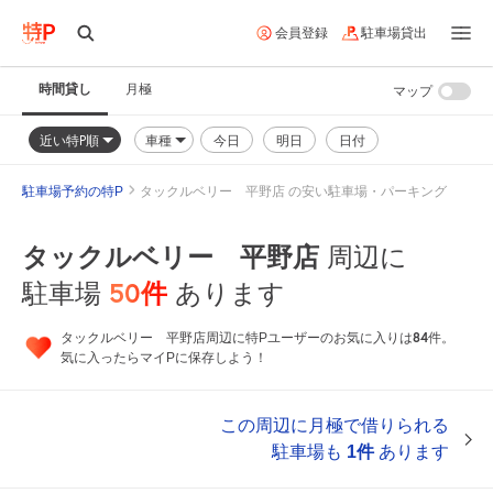
会員登録
駐車場貸出
時間貸し
月極
マップ
近い特P順
車種
今日
明日
日付
駐車場予約の特P
タックルベリー 平野店 の安い駐車場・パーキング
タックルベリー 平野店
周辺に
50
件
駐車場
あります
84
タックルベリー 平野店周辺に特Pユーザーのお気に入りは
件。
気に入ったらマイPに保存しよう！
この周辺に月極で借りられる
駐車場も
1件
あります