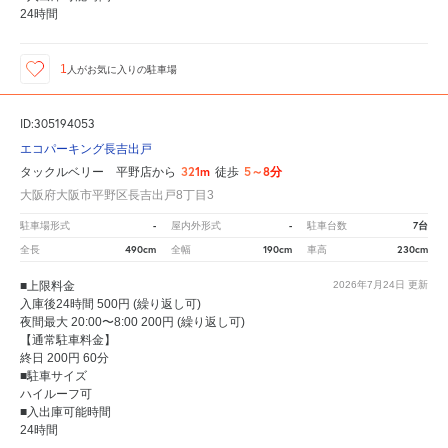
24時間
1
人が
お気に入りの駐車場
ID:305194053
エコパーキング長吉出戸
321m
5～8分
タックルベリー 平野店から
徒歩
大阪府大阪市平野区長吉出戸8丁目3
-
-
7台
駐車場形式
屋内外形式
駐車台数
490cm
190cm
230cm
全長
全幅
車高
■上限料金
2026年7月24日
更新
入庫後24時間 500円 (繰り返し可)
夜間最大 20:00〜8:00 200円 (繰り返し可)
【通常駐車料金】
終日 200円 60分
■駐車サイズ
ハイルーフ可
■入出庫可能時間
24時間