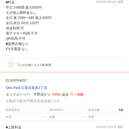
■料金
2026年7月24日
更新
平日 24時間 最大600円
土日祝上限料金なし
全日 夜 20時〜8時 最大300円
全日 終日 60分 100円
現金利用:可
電子マネー利用:不可
QR利用:不可
■提携店舗など
EV充電器:なし
2
人が
お気に入りの駐車場
ID:305194057
One Park S 長吉長原2丁目
841m
11～16分
タックルベリー 平野店から
徒歩
大阪府大阪市平野区長吉長原2-2-8
-
-
5台
駐車場形式
屋内外形式
駐車台数
-
-
-
全長
全幅
車高
■上限料金
2026年7月24日
更新