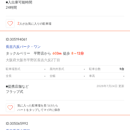
■入出庫可能時間
24時間
2
人が
お気に入りの駐車場
ID:305194061
長吉六反パーク・ワン
603m
8～12分
タックルベリー 平野店から
徒歩
大阪府大阪市平野区長吉六反2丁目
-
-
5台
駐車場形式
屋内外形式
駐車台数
-
-
-
全長
全幅
車高
■提携店舗など
2026年7月24日
更新
フラップ式
気に入った駐車場を見つけたら
ハートをタップしてマイPに保存
ID:305065992