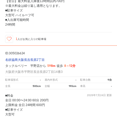
【全日】最大料金入庫後12時間以内700円
※最大料金は繰り返し適用となります。
■駐車サイズ
大型可 ハイルーフ可
■入出庫可能時間
24時間
1
人が
お気に入りの駐車場
ID:305026624
名鉄協商大阪長吉長原2丁目
598m
8～12分
タックルベリー 平野店から
徒歩
大阪府大阪市平野区長吉長原2丁目14番3
-
-
9台
駐車場形式
屋内外形式
駐車台数
500cm
190cm
-
全長
全幅
車高
■料金
2026年7月24日
更新
全日 00:00〜24:00 60分 200円
上限料金 全日 24時間 600円
■駐車サイズ
大型可