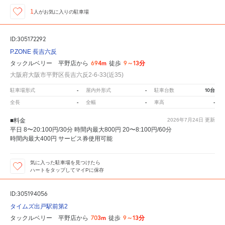
1
人が
お気に入りの駐車場
ID:305172292
P.ZONE 長吉六反
694m
9～13分
タックルベリー 平野店から
徒歩
大阪府大阪市平野区長吉六反2-6-33(近35)
-
-
10台
駐車場形式
屋内外形式
駐車台数
-
-
-
全長
全幅
車高
■料金
2026年7月24日
更新
平日 8〜20:100円/30分 時間内最大800円 20〜8:100円/60分
時間内最大400円 サービス券使用可能
気に入った駐車場を見つけたら
ハートをタップしてマイPに保存
ID:305194056
タイムズ出戸駅前第2
703m
9～13分
タックルベリー 平野店から
徒歩