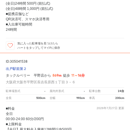
(全日)24時間 500円 (前払式)
(全日)48時間 1,000円 (前払式)
■提携店舗など
QR決済可、スマホ決済専用
■入出庫可能時間
24時間
気に入った駐車場を見つけたら
ハートをタップしてマイPに保存
ID:305041538
出戸駅前第２
869m
11～16分
タックルベリー 平野店から
徒歩
大阪府大阪市平野区長吉長原西１丁目３－６
-
-
24台
駐車場形式
屋内外形式
駐車台数
500cm
190cm
200cm
全長
全幅
車高
■料金
2026年7月27日
更新
全日
00:00-24:00 60分/200円
■上限料金
【全日】最大料金入庫後12時間以内500円