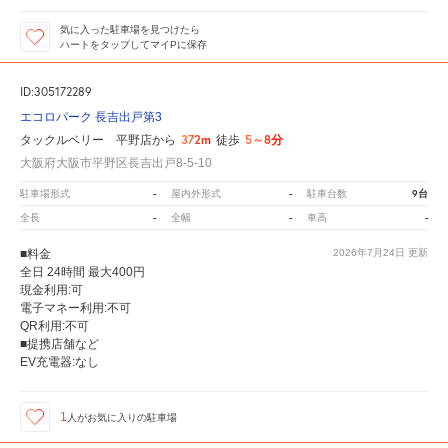
気に入った駐車場を見つけたら
ハートをタップしてマイPに保存
ID:305172289
エコロパーク 長吉出戸第3
372m
5～8分
タックルベリー 平野店から
徒歩
大阪府大阪市平野区長吉出戸8-5-10
-
-
9台
駐車場形式
屋内外形式
駐車台数
-
-
-
全長
全幅
車高
■料金
2026年7月24日
更新
全日 24時間 最大400円
現金利用:可
電子マネー利用:不可
QR利用:不可
■提携店舗など
EV充電器:なし
1
人が
お気に入りの駐車場