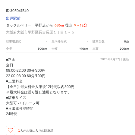
ID:305041540
出戸駅前
686m
9～13分
タックルベリー 平野店から
徒歩
大阪府大阪市平野区長吉長原１丁目１－５
-
-
8台
駐車場形式
屋内外形式
駐車台数
500cm
190cm
200cm
全長
全幅
車高
■料金
2026年7月27日
更新
全日
08:00-22:00 30分/200円
22:00-08:00 60分/100円
■上限料金
【全日】最大料金入庫後12時間以内800円
※最大料金は繰り返し適用となります。
■駐車サイズ
大型可 ハイルーフ可
■入出庫可能時間
24時間
1
人が
お気に入りの駐車場