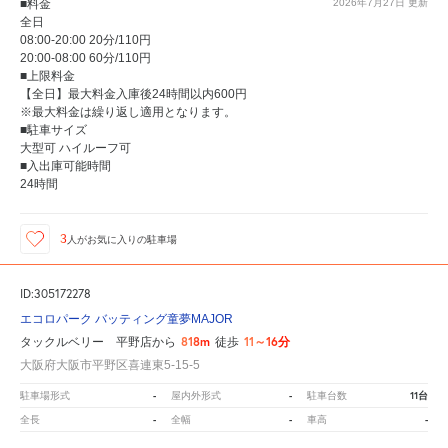
■料金
2026年7月27日
更新
全日
08:00-20:00 20分/110円
20:00-08:00 60分/110円
■上限料金
【全日】最大料金入庫後24時間以内600円
※最大料金は繰り返し適用となります。
■駐車サイズ
大型可 ハイルーフ可
■入出庫可能時間
24時間
3
人が
お気に入りの駐車場
ID:305172278
エコロパーク バッティング童夢MAJOR
818m
11～16分
タックルベリー 平野店から
徒歩
大阪府大阪市平野区喜連東5-15-5
-
-
11台
駐車場形式
屋内外形式
駐車台数
-
-
-
全長
全幅
車高