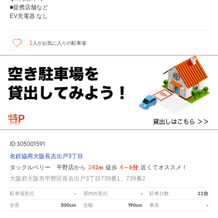
■提携店舗など
EV充電器:なし
1
人が
お気に入りの駐車場
ID:305001591
名鉄協商大阪長吉出戸3丁目
242m
4～6分
タックルベリー 平野店から
徒歩
近くてオススメ！
大阪府大阪市平野区長吉出戸3丁目739番1、739番2
-
-
22台
駐車場形式
屋内外形式
駐車台数
500cm
190cm
-
全長
全幅
車高