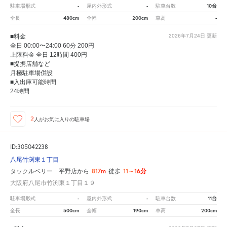
-
-
10台
駐車場形式
屋内外形式
駐車台数
480cm
200cm
-
全長
全幅
車高
■料金
2026年7月24日
更新
全日 00:00〜24:00 60分 200円
上限料金 全日 12時間 400円
■提携店舗など
月極駐車場併設
■入出庫可能時間
24時間
2
人が
お気に入りの駐車場
ID:305042238
八尾竹渕東１丁目
817m
11～16分
タックルベリー 平野店から
徒歩
大阪府八尾市竹渕東１丁目１９
-
-
11台
駐車場形式
屋内外形式
駐車台数
500cm
190cm
200cm
全長
全幅
車高