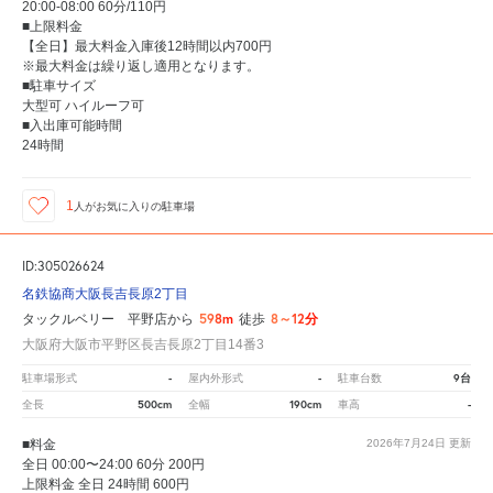
20:00-08:00 60分/110円
■上限料金
【全日】最大料金入庫後12時間以内700円
※最大料金は繰り返し適用となります。
■駐車サイズ
大型可 ハイルーフ可
■入出庫可能時間
24時間
1
人が
お気に入りの駐車場
ID:305026624
名鉄協商大阪長吉長原2丁目
598m
8～12分
タックルベリー 平野店から
徒歩
大阪府大阪市平野区長吉長原2丁目14番3
-
-
9台
駐車場形式
屋内外形式
駐車台数
500cm
190cm
-
全長
全幅
車高
■料金
2026年7月24日
更新
全日 00:00〜24:00 60分 200円
上限料金 全日 24時間 600円