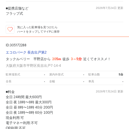
■提携店舗など
2026年7月24日
更新
フラップ式
気に入った駐車場を見つけたら
ハートをタップしてマイPに保存
ID:305172288
エコロパーク 長吉出戸第2
205m
3～5分
タックルベリー 平野店から
徒歩
近くてオススメ！
大阪府大阪市平野区長吉出戸7-14-4
-
-
5台
駐車場形式
屋内外形式
駐車台数
-
-
-
全長
全幅
車高
■料金
2026年7月24日
更新
全日 24時間 最大600円
全日 夜 18時〜8時 最大300円
全日 昼 8時〜18時 40分 200円
全日 夜 18時〜8時 60分 100円
現金利用:可
電子マネー利用:不可
QR利用:不可