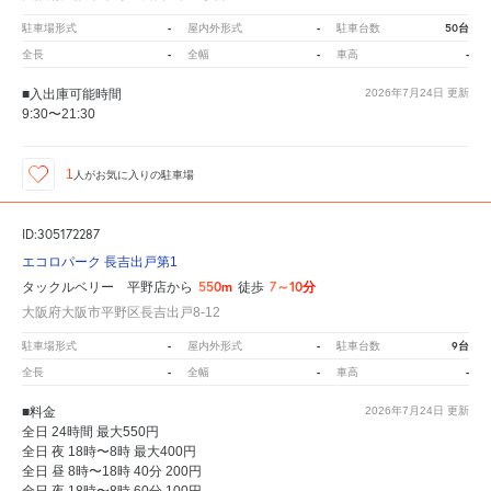
-
-
50台
駐車場形式
屋内外形式
駐車台数
-
-
-
全長
全幅
車高
■入出庫可能時間
2026年7月24日
更新
9:30〜21:30
1
人が
お気に入りの駐車場
ID:305172287
エコロパーク 長吉出戸第1
550m
7～10分
タックルベリー 平野店から
徒歩
大阪府大阪市平野区長吉出戸8-12
-
-
9台
駐車場形式
屋内外形式
駐車台数
-
-
-
全長
全幅
車高
■料金
2026年7月24日
更新
全日 24時間 最大550円
全日 夜 18時〜8時 最大400円
全日 昼 8時〜18時 40分 200円