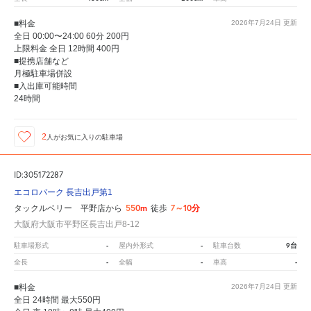
■料金
2026年7月24日
更新
全日 00:00〜24:00 60分 200円
上限料金 全日 12時間 400円
■提携店舗など
月極駐車場併設
■入出庫可能時間
24時間
2
人が
お気に入りの駐車場
ID:305172287
エコロパーク 長吉出戸第1
550m
7～10分
タックルベリー 平野店から
徒歩
大阪府大阪市平野区長吉出戸8-12
-
-
9台
駐車場形式
屋内外形式
駐車台数
-
-
-
全長
全幅
車高
■料金
2026年7月24日
更新
全日 24時間 最大550円