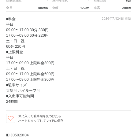
-
-
8台
駐車場形式
屋内外形式
駐車台数
500cm
190cm
210cm
全長
全幅
車高
■料金
2026年7月24日
更新
平日
09:00〜17:00 30分 330円
17:00〜09:00 60分 220円
土・日・祝
60分 220円
■上限料金
平日
17:00〜09:00 上限料金300円
土・日・祝
09:00〜17:00 上限料金500円
17:00〜09:00 上限料金300円
■駐車サイズ
大型可 ハイルーフ可
■入出庫可能時間
24時間
気に入った駐車場を見つけたら
ハートをタップしてマイPに保存
ID:305020104