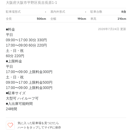
大阪府大阪市平野区長吉長原1-1
-
-
8台
駐車場形式
屋内外形式
駐車台数
500cm
190cm
210cm
全長
全幅
車高
■料金
2026年7月24日
更新
平日
09:00〜17:00 30分 330円
17:00〜09:00 60分 220円
土・日・祝
60分 220円
■上限料金
平日
17:00〜09:00 上限料金300円
土・日・祝
09:00〜17:00 上限料金500円
17:00〜09:00 上限料金300円
■駐車サイズ
大型可 ハイルーフ可
■入出庫可能時間
24時間
気に入った駐車場を見つけたら
ハートをタップしてマイPに保存