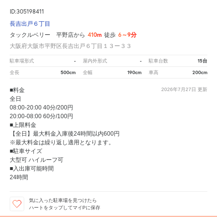
ID:305198411
長吉出戸６丁目
410m
6～9分
タックルベリー 平野店から
徒歩
大阪府大阪市平野区長吉出戸６丁目１３ー３３
-
-
15台
駐車場形式
屋内外形式
駐車台数
500cm
190cm
200cm
全長
全幅
車高
■料金
2026年7月27日
更新
全日
08:00-20:00 40分/200円
20:00-08:00 60分/100円
■上限料金
【全日】最大料金入庫後24時間以内600円
※最大料金は繰り返し適用となります。
■駐車サイズ
大型可 ハイルーフ可
■入出庫可能時間
24時間
気に入った駐車場を見つけたら
ハートをタップしてマイPに保存