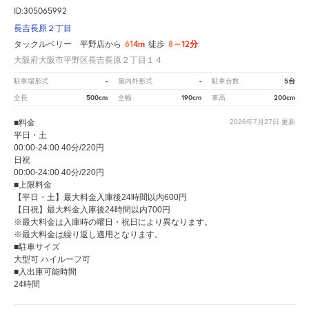
ID:305065992
長吉長原２丁目
614m
8～12分
タックルベリー 平野店から
徒歩
大阪府大阪市平野区長吉長原２丁目１４
-
-
5台
駐車場形式
屋内外形式
駐車台数
500cm
190cm
200cm
全長
全幅
車高
■料金
2026年7月27日
更新
平日・土
00:00-24:00 40分/220円
日祝
00:00-24:00 40分/220円
■上限料金
【平日・土】最大料金入庫後24時間以内600円
【日祝】最大料金入庫後24時間以内700円
※最大料金は入庫時の曜日・祝日により異なります。
※最大料金は繰り返し適用となります。
■駐車サイズ
大型可 ハイルーフ可
■入出庫可能時間
24時間