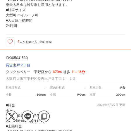
※最大料金は繰り返し適用となります。
■駐車サイズ
大型可 ハイルーフ可
■入出庫可能時間
24時間
6
人が
お気に入りの駐車場
ID:305041530
長吉出戸２丁目
870m
11～16分
タックルベリー 平野店から
徒歩
大阪府大阪市平野区長吉出戸２丁目１－１２
-
-
17台
駐車場形式
屋内外形式
駐車台数
500cm
190cm
200cm
全長
全幅
車高
■料金
2026年7月27日
更新
全日
08:00-20:00 60分/220円
20:00-08:00 60分/110円
■上限料金