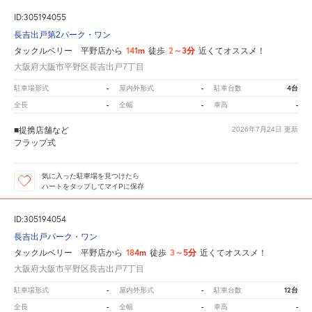
ID:305194055
長吉出戸第2パーク・ワン
141m
2～3分
タックルベリー 平野店から
徒歩
近くてオススメ！
大阪府大阪市平野区長吉出戸7丁目
-
-
4台
駐車場形式
屋内外形式
駐車台数
-
-
-
全長
全幅
車高
■提携店舗など
2026年7月24日
更新
フラップ式
気に入った駐車場を見つけたら
ハートをタップしてマイPに保存
ID:305194054
長吉出戸パーク・ワン
184m
3～5分
タックルベリー 平野店から
徒歩
近くてオススメ！
大阪府大阪市平野区長吉出戸7丁目
-
-
12台
駐車場形式
屋内外形式
駐車台数
-
-
-
全長
全幅
車高