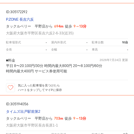
ID:305172292
P.ZONE 長吉六反
694m
9～13分
タックルベリー 平野店から
徒歩
大阪府大阪市平野区長吉六反2-6-33(近35)
-
-
10台
駐車場形式
屋内外形式
駐車台数
-
-
-
全長
全幅
車高
■料金
2026年7月24日
更新
平日 8〜20:100円/30分 時間内最大800円 20〜8:100円/60分
時間内最大400円 サービス券使用可能
気に入った駐車場を見つけたら
ハートをタップしてマイPに保存
ID:305194056
タイムズ出戸駅前第2
703m
9～13分
タックルベリー 平野店から
徒歩
大阪府大阪市平野区長吉長原1-1