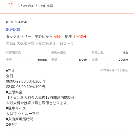
1
人が
お気に入りの駐車場
ID:305041540
出戸駅前
686m
9～13分
タックルベリー 平野店から
徒歩
大阪府大阪市平野区長吉長原１丁目１－５
-
-
8台
駐車場形式
屋内外形式
駐車台数
500cm
190cm
200cm
全長
全幅
車高
■料金
2026年7月27日
更新
全日
08:00-22:00 30分/200円
22:00-08:00 60分/100円
■上限料金
【全日】最大料金入庫後12時間以内800円
※最大料金は繰り返し適用となります。
■駐車サイズ
大型可 ハイルーフ可
■入出庫可能時間
24時間