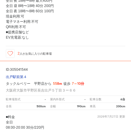
全日 夜 18時〜8時 最大400円
全日 昼 8時〜18時 40分 200円
全日 夜 18時〜8時 60分 100円
現金利用:可
電子マネー利用:不可
QR利用:不可
■提携店舗など
EV充電器:なし
2
人が
お気に入りの駐車場
ID:305041544
出戸駅前第４
558m
7～10分
タックルベリー 平野店から
徒歩
大阪府大阪市平野区長吉出戸５丁目３ー６６
-
-
6台
駐車場形式
屋内外形式
駐車台数
500cm
190cm
200cm
全長
全幅
車高
■料金
2026年7月27日
更新
全日
08:00-20:00 30分/220円