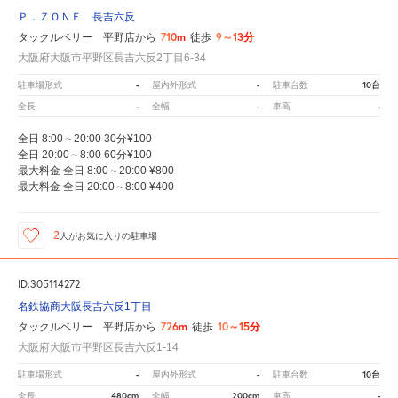
Ｐ．ＺＯＮＥ 長吉六反
710m
9～13分
タックルベリー 平野店から
徒歩
大阪府大阪市平野区長吉六反2丁目6-34
-
-
10台
駐車場形式
屋内外形式
駐車台数
-
-
-
全長
全幅
車高
全日 8:00～20:00 30分¥100
全日 20:00～8:00 60分¥100
最大料金 全日 8:00～20:00 ¥800
最大料金 全日 20:00～8:00 ¥400
2
人が
お気に入りの駐車場
ID:305114272
名鉄協商大阪長吉六反1丁目
726m
10～15分
タックルベリー 平野店から
徒歩
大阪府大阪市平野区長吉六反1-14
-
-
10台
駐車場形式
屋内外形式
駐車台数
480cm
200cm
-
全長
全幅
車高