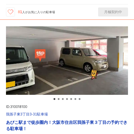
月極契約中
81
人が
お気に入りの駐車場
ID:310018100
我孫子東3丁目3-31駐車場
あびこ駅まで徒歩圏内！大阪市住吉区我孫子東３丁目の予約でき
る駐車場！