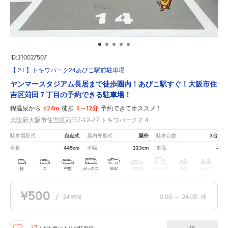
ID:310027507
【２F】トキワパーク24あびこ駅前駐車場
ヤンマースタジアム長居まで徒歩圏内！あびこ駅すぐ！大阪市住
吉区苅田７丁目の予約できる駐車場！
624m
8～12分
錦温泉から
徒歩
予約できてオススメ！
大阪府大阪市住吉区苅田7-12-27 トキワパーク２４
自走式
屋外
3台
駐車場形式
屋内外形式
駐車台数
445cm
223cm
-
全長
全幅
車高
軽
コ
中型
ボックス
SUV
大型車
トラック
原付
バイク
¥500
/
24
0:00
～
24:00
休
時間
休
37