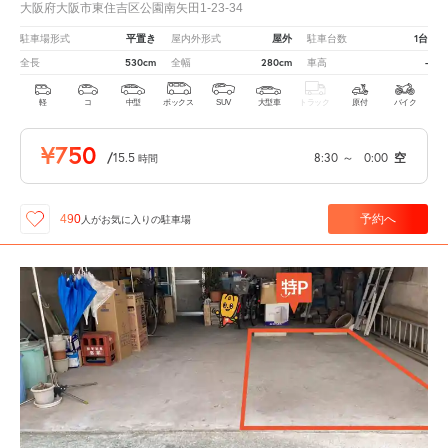
大阪府大阪市東住吉区公園南矢田1-23-34
平置き
屋外
1台
駐車場形式
屋内外形式
駐車台数
530cm
280cm
-
全長
全幅
車高
軽
コ
中型
ボックス
SUV
大型車
トラック
原付
バイク
¥750
/
15.5
8:30
～
0:00
空
時間
予約へ
490
人が
お気に入りの駐車場