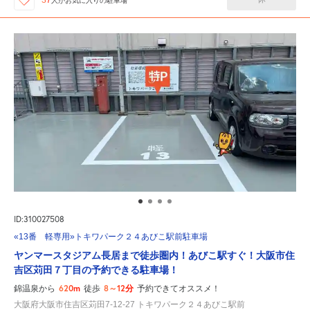
人が
お気に入りの駐車場
ID:310027508
«13番 軽専用»トキワパーク２４あびこ駅前駐車場
ヤンマースタジアム長居まで徒歩圏内！あびこ駅すぐ！大阪市住
吉区苅田７丁目の予約できる駐車場！
620m
8～12分
錦温泉から
徒歩
予約できてオススメ！
大阪府大阪市住吉区苅田7-12-27 トキワパーク２４あびこ駅前