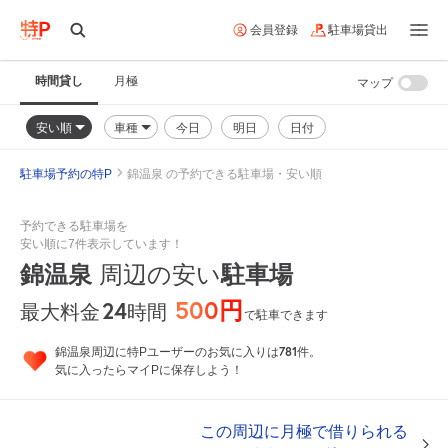
会員登録
駐車場貸出
時間貸し
月極
マップ
安い順
車種
今日
明日
日付
駐車場予約の特P
錦温泉 の予約できる駐車場・安い順
予約できる駐車場を
安い順に7件表示しています！
錦温泉
周辺の安い
駐車場
500円
24
時間
最大料金
で駐車できます
781
錦温泉周辺に特Pユーザーのお気に入りは
件。
気に入ったらマイPに保存しよう！
この周辺に月極で借りられる