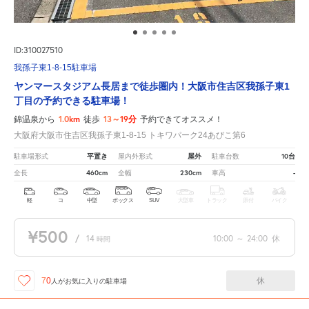
ID:310027510
我孫子東1-8-15駐車場
ヤンマースタジアム長居まで徒歩圏内！大阪市住吉区我孫子東1
丁目の予約できる駐車場！
1.0km
13～19分
錦温泉から
徒歩
予約できてオススメ！
大阪府大阪市住吉区我孫子東1-8-15 トキワパーク24あびこ第6
平置き
屋外
10台
駐車場形式
屋内外形式
駐車台数
460cm
230cm
-
全長
全幅
車高
軽
コ
中型
ボックス
SUV
大型車
トラック
原付
バイク
¥500
/
14
10:00
～
24:00
休
時間
休
70
人が
お気に入りの駐車場