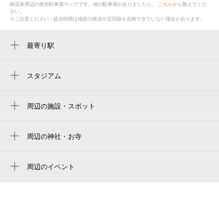
錦温泉
周辺の激安
駐車場
マップです。他の駐車場がありましたら、
こちら
から教えてくだ
さい。
※ご注意ください - 徒歩時間は地形の状況や迂回路を反映できていない場合があります。
最寄り駅
あびこ駅
我孫子町駅
スタジアム
yanmar stadium nagai
矢田駅
ヨドコウ桜スタジアム
周辺の施設・スポット
ヤマモト・フォト・サウンド
yanmar hanasaka stadium
馬込電設
周辺の神社・お寺
yodoko sakura stadium
安楽寺
苅田福祉会館
西光寺
周辺のイベント
葬儀費用研究会《 ＮＰＯ法人 》
関西医療学園専門学校の夏祭り・ナイトオ
仏光寺大阪別院
苅田中公園（児）
ープンキャンパス
片山写真館（大阪市）