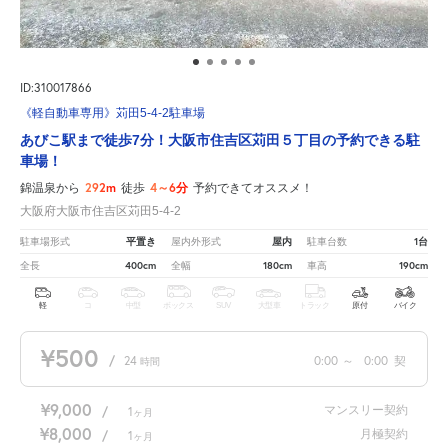
ID:310017866
《軽自動車専用》苅田5-4-2駐車場
あびこ駅まで徒歩7分！大阪市住吉区苅田５丁目の予約できる駐
車場！
292m
4～6分
錦温泉から
徒歩
予約できてオススメ！
大阪府大阪市住吉区苅田5-4-2
平置き
屋内
1台
駐車場形式
屋内外形式
駐車台数
400cm
180cm
190cm
全長
全幅
車高
軽
コ
中型
ボックス
SUV
大型車
トラック
原付
バイク
¥500
/
24
0:00
～
0:00
契
時間
¥9,000
マンスリー契約
/
1
ヶ月
¥8,000
月極契約
/
1
ヶ月