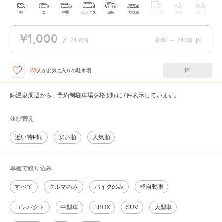
軽
コ
中型
ボックス
SUV
大型車
トラック
原付
バイク
¥1,000
/
24
0:00
～
24:00
休
時間
休
28
人が
お気に入りの駐車場
錦温泉周辺から、予約制駐車場を格安順に7件表示しています。
並び替え
近い特P順
安い順
人気順
車種で絞り込み
すべて
クルマのみ
バイクのみ
軽自動車
コンパクト
中型車
1BOX
SUV
大型車