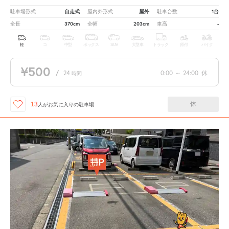
自走式
屋外
1台
駐車場形式
屋内外形式
駐車台数
370cm
203cm
-
全長
全幅
車高
軽
コ
中型
ボックス
SUV
大型車
トラック
原付
バイク
¥500
/
24
0:00
～
24:00
休
時間
休
13
人が
お気に入りの駐車場