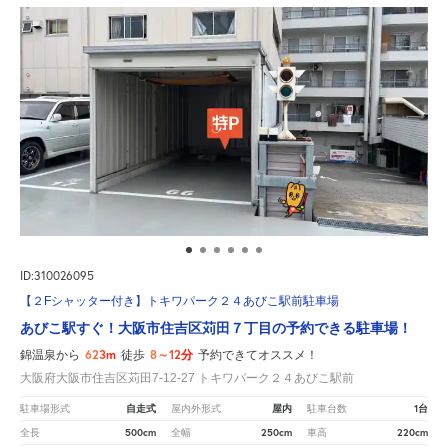
ID:310026095
【２Fシャッター付き】トキワパーク２４あびこ駅前駐車場
あびこ駅すぐ！大阪市住吉区苅田７丁目の予約できる駐車場！
623m
8～12分
錦温泉から
徒歩
予約できてオススメ！
大阪府大阪市住吉区苅田7-12-27 トキワパーク２４あびこ駅前
自走式
屋内
1台
駐車場形式
屋内外形式
駐車台数
500cm
250cm
220cm
全長
全幅
車高