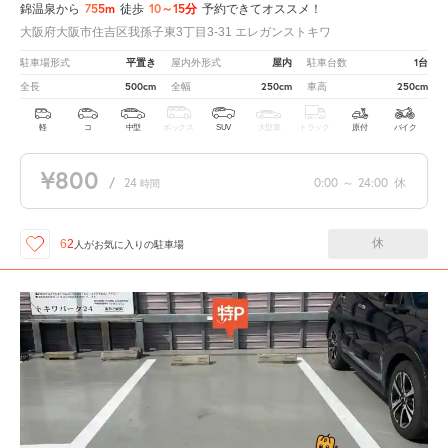
755m
10～15分
錦温泉から
徒歩
予約できてオススメ！
大阪府大阪市住吉区我孫子東3丁目3-31 エレガンストキワ
平置き
屋内
1台
駐車場形式
屋内外形式
駐車台数
500cm
250cm
250cm
全長
全幅
車高
軽
コ
中型
ボックス
SUV
大型車
トラック
原付
バイク
¥800
/
24
0:00
～
24:00
休
時間
休
62
人が
お気に入りの駐車場