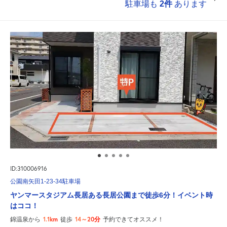
駐車場も
2件
あります
ID:310006916
公園南矢田1-23-34駐車場
ヤンマースタジアム長居ある長居公園まで徒歩6分！イベント時
はココ！
1.1km
14～20分
錦温泉から
徒歩
予約できてオススメ！