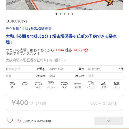
ID:310030892
香ケ丘町4丁目3番31-2駐車場
大和川公園まで徒歩2分！堺市堺区香ヶ丘町の予約できる駐車
場！
1.1km
14～20分
つどいの広場 藤わくわくから
徒歩
予約できてオススメ！
大阪府堺市堺区香ケ丘町4丁目3番31-2
平置き
屋外
1台
駐車場形式
屋内外形式
駐車台数
750cm
260cm
-
全長
全幅
車高
軽
コ
中型
ボックス
SUV
大型車
トラック
原付
バイク
¥400
/
24
0:00
～
24:00
休
時間
休
3
人が
お気に入りの駐車場