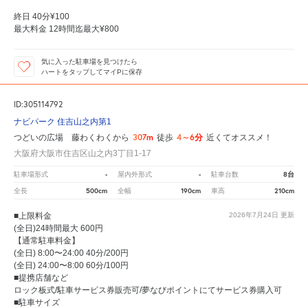
終日 40分¥100
最大料金 12時間迄最大¥800
気に入った駐車場を見つけたら
ハートをタップしてマイPに保存
ID:305114792
ナビパーク 住吉山之内第1
307m
4～6分
つどいの広場 藤わくわくから
徒歩
近くてオススメ！
大阪府大阪市住吉区山之内3丁目1-17
-
-
8台
駐車場形式
屋内外形式
駐車台数
500cm
190cm
210cm
全長
全幅
車高
■上限料金
2026年7月24日
更新
(全日)24時間最大 600円
【通常駐車料金】
(全日) 8:00〜24:00 40分/200円
(全日) 24:00〜8:00 60分/100円
■提携店舗など
ロック板式/駐車サービス券販売可/夢なびポイントにてサービス券購入可
■駐車サイズ