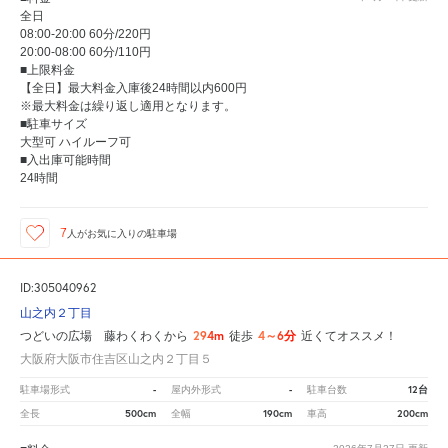
全日
08:00-20:00 60分/220円
20:00-08:00 60分/110円
■上限料金
【全日】最大料金入庫後24時間以内600円
※最大料金は繰り返し適用となります。
■駐車サイズ
大型可 ハイルーフ可
■入出庫可能時間
24時間
7
人が
お気に入りの駐車場
ID:305040962
山之内２丁目
294m
4～6分
つどいの広場 藤わくわくから
徒歩
近くてオススメ！
大阪府大阪市住吉区山之内２丁目５
-
-
12台
駐車場形式
屋内外形式
駐車台数
500cm
190cm
200cm
全長
全幅
車高