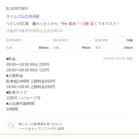
ID:305171851
タイムズ山之内元町
74m
1～2分
つどいの広場 藤わくわくから
徒歩
近くてオススメ！
大阪府大阪市住吉区山之内元町14
-
-
14台
駐車場形式
屋内外形式
駐車台数
500cm
190cm
210cm
全長
全幅
車高
■料金
2026年7月24日
更新
09:00〜18:00 60分 220円
18:00〜09:00 60分 110円
■上限料金
駐車後24時間 上限料金550円
18:00〜09:00 上限料金330円
■駐車サイズ
大型可 ハイルーフ可
■入出庫可能時間
24時間
気に入った駐車場を見つけたら
ハートをタップしてマイPに保存