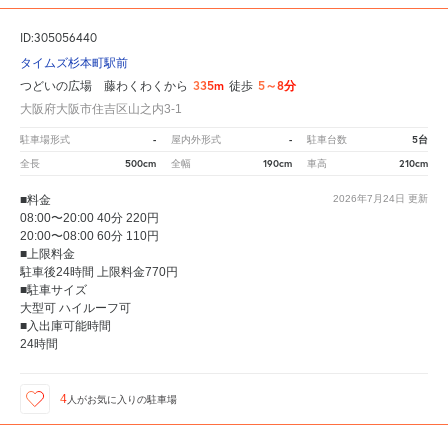
ID:305056440
タイムズ杉本町駅前
335m
5～8分
つどいの広場 藤わくわくから
徒歩
大阪府大阪市住吉区山之内3-1
-
-
5台
駐車場形式
屋内外形式
駐車台数
500cm
190cm
210cm
全長
全幅
車高
■料金
2026年7月24日
更新
08:00〜20:00 40分 220円
20:00〜08:00 60分 110円
■上限料金
駐車後24時間 上限料金770円
■駐車サイズ
大型可 ハイルーフ可
■入出庫可能時間
24時間
4
人が
お気に入りの駐車場