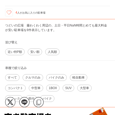
4
人が
お気に入りの駐車場
つどいの広場 藤わくわく周辺の、土日・平日NaN時間とめても最大料金
が安い駐車場を9件表示しています。
並び替え
近い特P順
安い順
人気順
車種で絞り込み
すべて
クルマのみ
バイクのみ
軽自動車
コンパクト
中型車
1BOX
SUV
大型車
トラック
原付
バイク