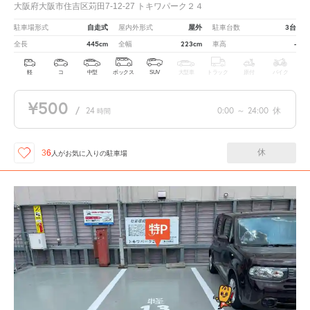
大阪府大阪市住吉区苅田7-12-27 トキワパーク２４
自走式
屋外
3台
駐車場形式
屋内外形式
駐車台数
445cm
223cm
-
全長
全幅
車高
軽
コ
中型
ボックス
SUV
大型車
トラック
原付
バイク
¥500
/
24
0:00
～
24:00
休
時間
休
36
人が
お気に入りの駐車場