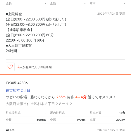
-
-
-
全長
全幅
車高
■上限料金
2026年7月24日
更新
(全日)8:00〜22:00 500円 (繰り返し可)
(全日)22:00〜8:00 300円 (繰り返し可)
【通常駐車料金】
(全日)8:00〜22:00 200円 60分
22:00〜8:00 100円 60分
■入出庫可能時間
24時間
4
人が
お気に入りの駐車場
ID:305149836
住吉杉本２丁目
255m
4～6分
つどいの広場 藤わくわくから
徒歩
近くてオススメ！
大阪府大阪市住吉区杉本２丁目２８ー１２
-
-
14台
駐車場形式
屋内外形式
駐車台数
500cm
190cm
200cm
全長
全幅
車高
■料金
2026年7月27日
更新