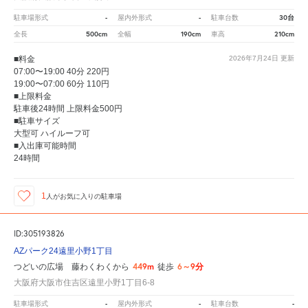
-
-
30台
駐車場形式
屋内外形式
駐車台数
500cm
190cm
210cm
全長
全幅
車高
■料金
2026年7月24日
更新
07:00〜19:00 40分 220円
19:00〜07:00 60分 110円
■上限料金
駐車後24時間 上限料金500円
■駐車サイズ
大型可 ハイルーフ可
■入出庫可能時間
24時間
1
人が
お気に入りの駐車場
ID:305193826
AZパーク24遠里小野1丁目
449m
6～9分
つどいの広場 藤わくわくから
徒歩
大阪府大阪市住吉区遠里小野1丁目6-8
-
-
-
駐車場形式
屋内外形式
駐車台数