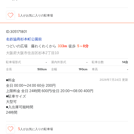
1
人が
お気に入りの駐車場
ID:305171801
名鉄協商杉本町公園前
333m
5～8分
つどいの広場 藤わくわくから
徒歩
大阪府大阪市住吉区杉本2丁目10
-
-
14台
駐車場形式
屋内外形式
駐車台数
500cm
190cm
-
全長
全幅
車高
■料金
2026年7月24日
更新
全日 00:00〜24:00 60分 200円
上限料金 全日 24時間 600円/全日 20:00〜08:00 400円
■駐車サイズ
大型可
■入出庫可能時間
24時間
5
人が
お気に入りの駐車場