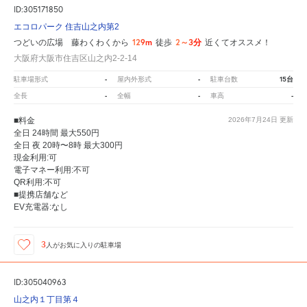
ID:305171850
エコロパーク 住吉山之内第2
129m
2～3分
つどいの広場 藤わくわくから
徒歩
近くてオススメ！
大阪府大阪市住吉区山之内2-2-14
-
-
15台
駐車場形式
屋内外形式
駐車台数
-
-
-
全長
全幅
車高
■料金
2026年7月24日
更新
全日 24時間 最大550円
全日 夜 20時〜8時 最大300円
現金利用:可
電子マネー利用:不可
QR利用:不可
■提携店舗など
EV充電器:なし
3
人が
お気に入りの駐車場
ID:305040963
山之内１丁目第４