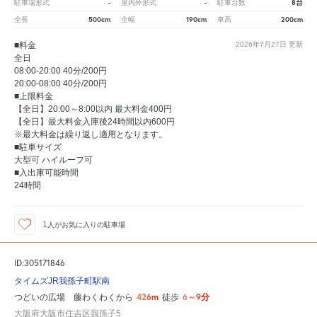
-
-
8台
駐車場形式
屋内外形式
駐車台数
500cm
190cm
200cm
全長
全幅
車高
■料金
2026年7月27日
更新
全日
08:00-20:00 40分/200円
20:00-08:00 40分/200円
■上限料金
【全日】20:00～8:00以内 最大料金400円
【全日】最大料金入庫後24時間以内600円
※最大料金は繰り返し適用となります。
■駐車サイズ
大型可 ハイルーフ可
■入出庫可能時間
24時間
1
人が
お気に入りの駐車場
ID:305171846
タイムズJR我孫子町駅南
426m
6～9分
つどいの広場 藤わくわくから
徒歩
大阪府大阪市住吉区我孫子5