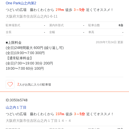
One Park山之内第2
219m
3～5分
つどいの広場 藤わくわくから
徒歩
近くてオススメ！
大阪府大阪市住吉区山之内1-6-11
-
-
8台
駐車場形式
屋内外形式
駐車台数
-
-
-
全長
全幅
車高
■上限料金
2026年7月24日
更新
(全日)24時間最大 600円 (繰り返し可)
(全日)19:00〜7:00 300円
【通常駐車料金】
(全日)7:00〜19:00 30分 200円
19:00〜7:00 60分 100円
2
人が
お気に入りの駐車場
ID:305065748
山之内１丁目
237m
3～5分
つどいの広場 藤わくわくから
徒歩
近くてオススメ！
大阪府大阪市住吉区山之内１丁目１４－４