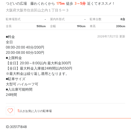
175m
3～5分
つどいの広場 藤わくわくから
徒歩
近くてオススメ！
大阪府大阪市住吉区山之内１丁目５ー３
-
-
8台
駐車場形式
屋内外形式
駐車台数
500cm
190cm
200cm
全長
全幅
車高
■料金
2026年7月27日
更新
全日
08:00-20:00 40分/200円
20:00-08:00 60分/100円
■上限料金
【全日】20:00～8:00以内 最大料金300円
【全日】最大料金入庫後24時間以内550円
※最大料金は繰り返し適用となります。
■駐車サイズ
大型可 ハイルーフ可
■入出庫可能時間
24時間
5
人が
お気に入りの駐車場
ID:305171848