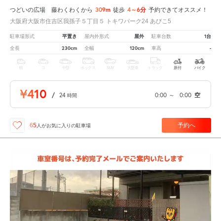
309m
4～6分
つどいの広場 藤わくわくから
徒歩
予約できてオススメ！
大阪府大阪市住吉区我孫子５丁目５ トキワパーク24 あびこ5
平置き
屋外
1台
駐車場形式
屋内外形式
駐車台数
230cm
120cm
-
全長
全幅
車高
軽
コ
中型
ボックス
SUV
大型車
トラック
原付
バイク
¥410
/
24
0:00
～
0:00
空
時間
予約へ
65
人が
お気に入りの駐車場