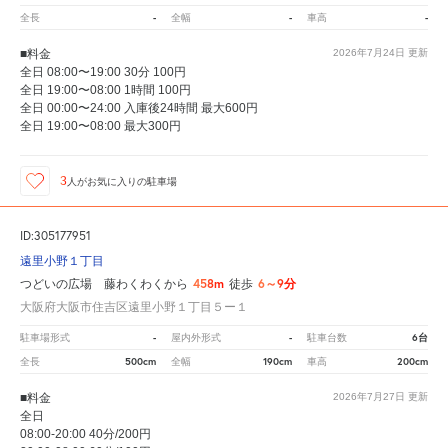
-
-
-
全長
全幅
車高
■料金
2026年7月24日
更新
全日 08:00〜19:00 30分 100円
全日 19:00〜08:00 1時間 100円
全日 00:00〜24:00 入庫後24時間 最大600円
全日 19:00〜08:00 最大300円
3
人が
お気に入りの駐車場
ID:305177951
遠里小野１丁目
458m
6～9分
つどいの広場 藤わくわくから
徒歩
大阪府大阪市住吉区遠里小野１丁目５ー１
-
-
6台
駐車場形式
屋内外形式
駐車台数
500cm
190cm
200cm
全長
全幅
車高
■料金
2026年7月27日
更新
全日
08:00-20:00 40分/200円