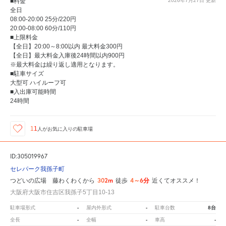
■料金
2026年7月27日
更新
全日
08:00-20:00 25分/220円
20:00-08:00 60分/110円
■上限料金
【全日】20:00～8:00以内 最大料金300円
【全日】最大料金入庫後24時間以内900円
※最大料金は繰り返し適用となります。
■駐車サイズ
大型可 ハイルーフ可
■入出庫可能時間
24時間
11
人が
お気に入りの駐車場
ID:305019967
セレパーク我孫子町
302m
4～6分
つどいの広場 藤わくわくから
徒歩
近くてオススメ！
大阪府大阪市住吉区我孫子5丁目10-13
-
-
8台
駐車場形式
屋内外形式
駐車台数
-
-
-
全長
全幅
車高