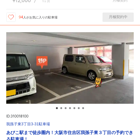
¥12,000
月極契約
/
1
ヶ月
月極契約中
94
人が
お気に入りの駐車場
ID:310018100
我孫子東3丁目3-31駐車場
あびこ駅まで徒歩圏内！大阪市住吉区我孫子東３丁目の予約でき
る駐車場！