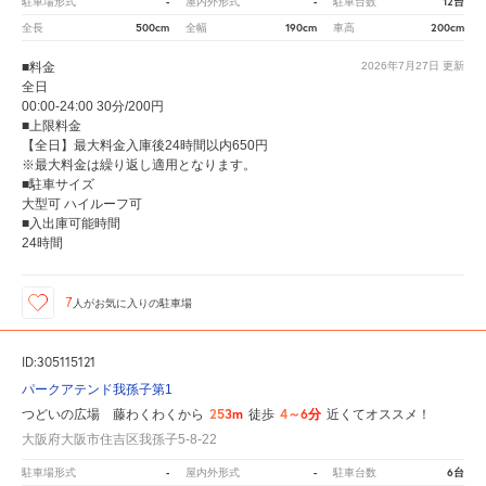
-
-
12台
駐車場形式
屋内外形式
駐車台数
500cm
190cm
200cm
全長
全幅
車高
■料金
2026年7月27日
更新
全日
00:00-24:00 30分/200円
■上限料金
【全日】最大料金入庫後24時間以内650円
※最大料金は繰り返し適用となります。
■駐車サイズ
大型可 ハイルーフ可
■入出庫可能時間
24時間
7
人が
お気に入りの駐車場
ID:305115121
パークアテンド我孫子第1
253m
4～6分
つどいの広場 藤わくわくから
徒歩
近くてオススメ！
大阪府大阪市住吉区我孫子5-8-22
-
-
6台
駐車場形式
屋内外形式
駐車台数