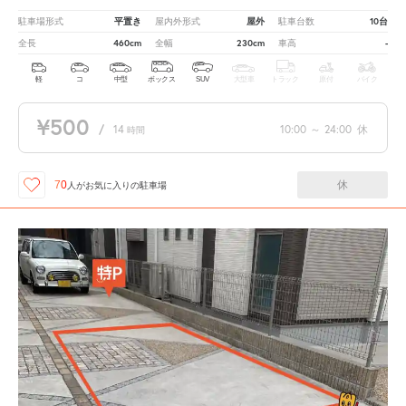
平置き
屋外
10台
駐車場形式
屋内外形式
駐車台数
460cm
230cm
-
全長
全幅
車高
軽
コ
中型
ボックス
SUV
大型車
トラック
原付
バイク
¥500
/
14
10:00
～
24:00
休
時間
休
70
人が
お気に入りの駐車場