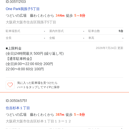
ID:305112103
One Park我孫子5丁目
344m
5～8分
つどいの広場 藤わくわくから
徒歩
大阪府大阪市住吉区我孫子5丁目
-
-
5台
駐車場形式
屋内外形式
駐車台数
-
-
-
全長
全幅
車高
■上限料金
2026年7月24日
更新
(全日)24時間最大 500円 (繰り返し可)
【通常駐車料金】
(全日)8:00〜22:00 60分 200円
22:00〜8:00 60分 100円
気に入った駐車場を見つけたら
ハートをタップしてマイPに保存
ID:305065751
住吉杉本１丁目
387m
5～8分
つどいの広場 藤わくわくから
徒歩
大阪府大阪市住吉区杉本１丁目１３ー１２