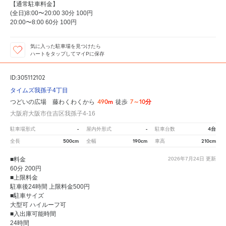
【通常駐車料金】
(全日)8:00〜20:00 30分 100円
20:00〜8:00 60分 100円
気に入った駐車場を見つけたら
ハートをタップしてマイPに保存
ID:305112102
タイムズ我孫子4丁目
490m
7～10分
つどいの広場 藤わくわくから
徒歩
大阪府大阪市住吉区我孫子4-16
-
-
4台
駐車場形式
屋内外形式
駐車台数
500cm
190cm
210cm
全長
全幅
車高
■料金
2026年7月24日
更新
60分 200円
■上限料金
駐車後24時間 上限料金500円
■駐車サイズ
大型可 ハイルーフ可
■入出庫可能時間
24時間