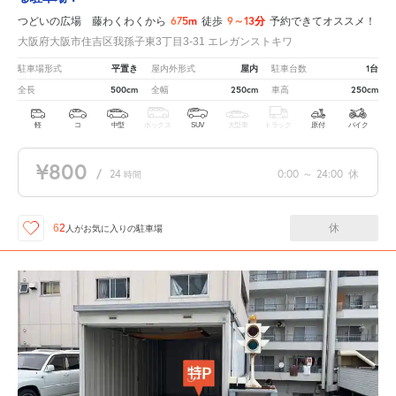
675m
9～13分
つどいの広場 藤わくわくから
徒歩
予約できてオススメ！
大阪府大阪市住吉区我孫子東3丁目3-31 エレガンストキワ
平置き
屋内
1台
駐車場形式
屋内外形式
駐車台数
500cm
250cm
250cm
全長
全幅
車高
軽
コ
中型
ボックス
SUV
大型車
トラック
原付
バイク
¥800
/
24
0:00
～
24:00
休
時間
休
62
人が
お気に入りの駐車場