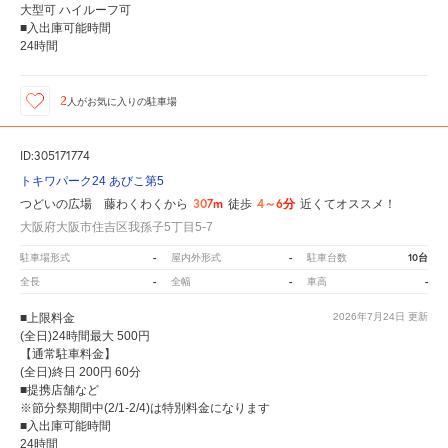
大型可 ハイルーフ可
■入出庫可能時間
24時間
2
人が
お気に入りの駐車場
ID:305171774
トキワパーク24 あびこ第5
307m
4～6分
つどいの広場 藤わくわくから
徒歩
近くてオススメ！
大阪府大阪市住吉区我孫子5丁目5-7
-
-
10台
駐車場形式
屋内外形式
駐車台数
-
-
-
全長
全幅
車高
■上限料金
2026年7月24日
更新
(全日)24時間最大 500円
【通常駐車料金】
(全日)終日 200円 60分
■提携店舗など
※節分祭期間中(2/1-2/4)は特別料金になります
■入出庫可能時間
24時間