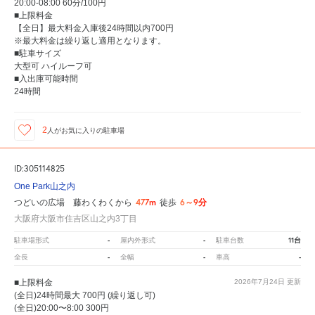
20:00-08:00 60分/100円
■上限料金
【全日】最大料金入庫後24時間以内700円
※最大料金は繰り返し適用となります。
■駐車サイズ
大型可 ハイルーフ可
■入出庫可能時間
24時間
2
人が
お気に入りの駐車場
ID:305114825
One Park山之内
477m
6～9分
つどいの広場 藤わくわくから
徒歩
大阪府大阪市住吉区山之内3丁目
-
-
11台
駐車場形式
屋内外形式
駐車台数
-
-
-
全長
全幅
車高
■上限料金
2026年7月24日
更新
(全日)24時間最大 700円 (繰り返し可)
(全日)20:00〜8:00 300円