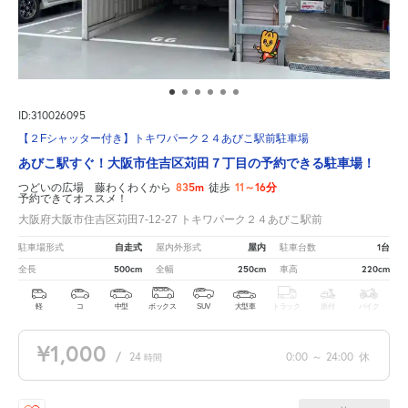
ID:310026095
【２Fシャッター付き】トキワパーク２４あびこ駅前駐車場
あびこ駅すぐ！大阪市住吉区苅田７丁目の予約できる駐車場！
835m
11～16分
つどいの広場 藤わくわくから
徒歩
予約できてオススメ！
大阪府大阪市住吉区苅田7-12-27 トキワパーク２４あびこ駅前
自走式
屋内
1台
駐車場形式
屋内外形式
駐車台数
500cm
250cm
220cm
全長
全幅
車高
軽
コ
中型
ボックス
SUV
大型車
トラック
原付
バイク
¥1,000
/
24
0:00
～
24:00
休
時間