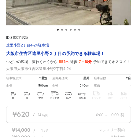
ID:310021925
遠里小野2丁目4-24駐車場
大阪市住吉区遠里小野２丁目の予約できる駐車場！
552m
7～10分
つどいの広場 藤わくわくから
徒歩
予約できてオススメ！
大阪府大阪市住吉区遠里小野2丁目4-24
平置き
屋外
2台
駐車場形式
屋内外形式
駐車台数
500cm
240cm
-
全長
全幅
車高
軽
コ
中型
ボックス
SUV
大型車
トラック
原付
バイク
¥620
/
24
0:00
～
0:00
契
時間
¥14,000
マンスリー契約
/
1
ヶ月