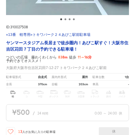
ID:310027508
«13番 軽専用»トキワパーク２４あびこ駅前駐車場
ヤンマースタジアム長居まで徒歩圏内！あびこ駅すぐ！大阪市住
吉区苅田７丁目の予約できる駐車場！
838m
11～16分
つどいの広場 藤わくわくから
徒歩
予約できてオススメ！
大阪府大阪市住吉区苅田7-12-27 トキワパーク２４あびこ駅前
自走式
屋外
1台
駐車場形式
屋内外形式
駐車台数
370cm
203cm
-
全長
全幅
車高
軽
コ
中型
ボックス
SUV
大型車
トラック
原付
バイク
¥500
/
24
0:00
～
24:00
休
時間
休
13
人が
お気に入りの駐車場