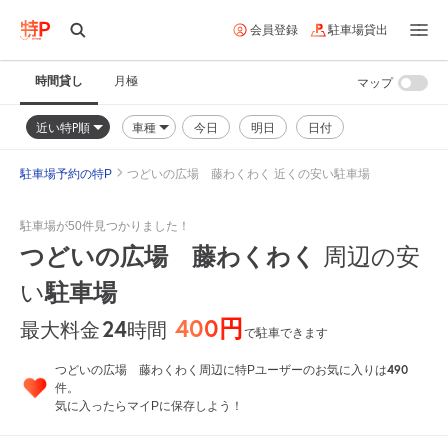
会員登録
駐車場貸出
時間貸し
月極
マップ
近い特P順
車種
今日
明日
日付
駐車場予約の特P
つどいの広場 藤わくわく 近くの安い駐車場
駐車場が50件見つかりました！
つどいの広場 藤わくわく
周辺の安
駐車場
い
400円
24
時間
最大料金
で駐車できます
490
つどいの広場 藤わくわく周辺に特Pユーザーのお気に入りは
件。
気に入ったらマイPに保存しよう！