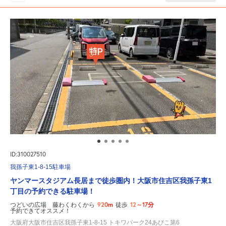
ID:310027510
我孫子東1-8-15駐車場
ヤンマースタジアム長居まで徒歩圏内！大阪市住吉区我孫子東1
丁目の予約できる駐車場！
920m
12～17分
つどいの広場 藤わくわくから
徒歩
予約できてオススメ！
大阪府大阪市住吉区我孫子東1-8-15 トキワパーク24あびこ第6