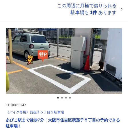
この周辺に月極で借りられる
駐車場も
1件
あります
ID:310018747
《バイク専用》我孫子５丁目５駐車場
あびこ駅まで徒歩7分！大阪市住吉区我孫子５丁目の予約できる
駐車場！