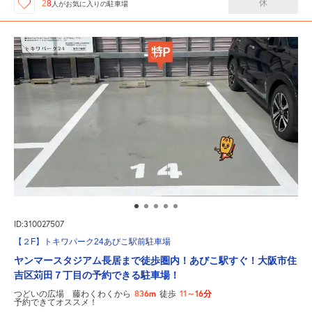
休
28
人が
お気に入りの駐車場
ID:310027507
【２F】トキワパーク24あびこ駅前駐車場
ヤンマースタジアム長居まで徒歩圏内！あびこ駅すぐ！大阪市住
吉区苅田７丁目の予約できる駐車場！
836m
11～16分
つどいの広場 藤わくわくから
徒歩
予約できてオススメ！