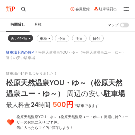
会員登録
駐車場貸出
時間貸し
月極
マップ
近い特P順
車種
今日
明日
日付
駐車場予約の特P
松原天然温泉YOU・ゆ～（松原天然温泉ユー・ゆ～）
近くの安い駐車場
駐車場が14件見つかりました！
松原天然温泉YOU・ゆ～（松原天然
温泉ユー・ゆ～）
駐車場
周辺の安い
500円
24
時間
最大料金
で駐車できます
松原天然温泉YOU・ゆ～（松原天然温泉ユー・ゆ～）周辺に特Pユー
111
ザーのお気に入りは
件。
気に入ったらマイPに保存しよう！