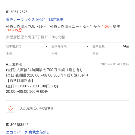
ID:305112525
東洋カーマックス 阿保7丁目駐車場
1.0km
松原天然温泉YOU・ゆ～（松原天然温泉ユー・ゆ～）から
徒歩
13～19分
大阪府松原市阿保7丁目13-10の北側
-
-
14台
駐車場形式
屋内外形式
駐車台数
-
-
-
全長
全幅
車高
■上限料金
2026年7月24日
更新
(全日) 入庫後24時間最大 700円 ※繰り返し有り
(全日)夜間最大20:00〜08:00 300円※繰り返し有り
【通常駐車料金】
(全日) 08:00〜20:00 100円 30分
20:00〜08:00 100円 60分
1
人が
お気に入りの駐車場
ID:305183646
エコロパーク 恵我之荘第1