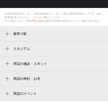
松原天然温泉YOU・ゆ～（松原天然温泉ユー・ゆ～）
周辺の格安
駐車場
マップです。他の
駐車場がありましたら、
こちら
から教えてください。
※ご注意ください - 徒歩時間は地形の状況や迂回路を反映できていない場合があります。
最寄り駅
恵我ノ荘駅
河内松原駅
スタジアム
周辺にスタジアムが見つかりませんでした。
高鷲駅
周辺の施設・スポット
ボウルアロー松原店
ゴルフスクール&24時間フィットネス
周辺の神社・お寺
goldia（ゴルディア）松原校
周辺に神社・お寺が見つかりませんでした。
松原インターゴルフ
周辺のイベント
周辺にイベントが見つかりませんでした。
松原インターゴルフ レストラン