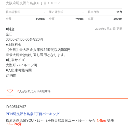
大阪府羽曳野市島泉８丁目１６ー７
-
-
14台
駐車場形式
屋内外形式
駐車台数
500cm
190cm
200cm
全長
全幅
車高
■料金
2026年7月27日
更新
全日
00:00-24:00 60分/220円
■上限料金
【全日】最大料金入庫後24時間以内500円
※最大料金は繰り返し適用となります。
■駐車サイズ
大型可 ハイルーフ可
■入出庫可能時間
24時間
2
人が
お気に入りの駐車場
ID:305142417
PEN羽曳野市島泉2丁目パーキング
1.4km
松原天然温泉YOU・ゆ～（松原天然温泉ユー・ゆ～）から
徒歩
18～26分