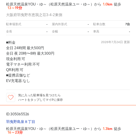
1.0km
松原天然温泉YOU・ゆ～（松原天然温泉ユー・ゆ～）から
徒歩
13～19分
大阪府羽曳野市恵我之荘3-4-2東側
-
-
7台
駐車場形式
屋内外形式
駐車台数
-
-
-
全長
全幅
車高
■料金
2026年7月24日
更新
全日 24時間 最大500円
全日 夜 20時〜8時 最大300円
現金利用:可
電子マネー利用:不可
QR利用:可
■提携店舗など
EV充電器:なし
気に入った駐車場を見つけたら
ハートをタップしてマイPに保存
ID:305065526
羽曳野島泉８丁目
1.3km
松原天然温泉YOU・ゆ～（松原天然温泉ユー・ゆ～）から
徒歩
16～23分