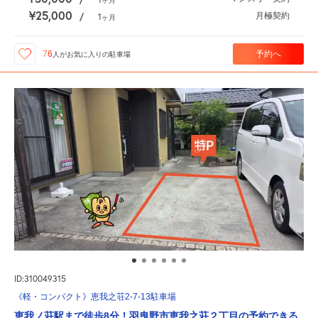
ヶ月
¥25,000
月極契約
/
1
ヶ月
予約へ
76
人が
お気に入りの駐車場
ID:310049315
《軽・コンパクト》恵我之荘2-7-13駐車場
恵我ノ荘駅まで徒歩8分！羽曳野市恵我之荘２丁目の予約できる