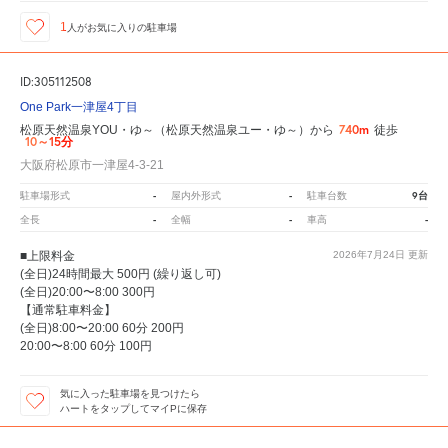
1
人が
お気に入りの駐車場
ID:305112508
One Park一津屋4丁目
740m
松原天然温泉YOU・ゆ～（松原天然温泉ユー・ゆ～）から
徒歩
10～15分
大阪府松原市一津屋4-3-21
-
-
9台
駐車場形式
屋内外形式
駐車台数
-
-
-
全長
全幅
車高
■上限料金
2026年7月24日
更新
(全日)24時間最大 500円 (繰り返し可)
(全日)20:00〜8:00 300円
【通常駐車料金】
(全日)8:00〜20:00 60分 200円
20:00〜8:00 60分 100円
気に入った駐車場を見つけたら
ハートをタップしてマイPに保存