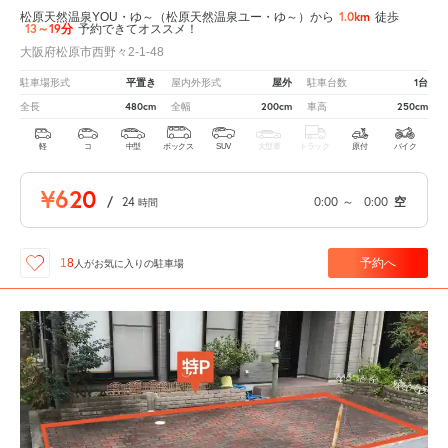
1.0km
松原天然温泉YOU・ゆ～（松原天然温泉ユー・ゆ～）から
徒歩
13～19分
予約できてオススメ！
大阪府松原市西野々2-1-48
平置き
屋外
1台
駐車場形式
屋内外形式
駐車台数
480cm
200cm
250cm
全長
全幅
車高
軽
コ
中型
ボックス
SUV
大型車
トラック
原付
バイク
¥620
/
24
0:00
～
0:00
空
時間
予約へ
18
人が
お気に入りの駐車場