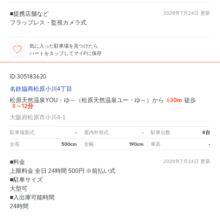
■提携店舗など
2026年7月24日
更新
フラップレス・監視カメラ式
気に入った駐車場を見つけたら
ハートをタップしてマイPに保存
ID:305183620
名鉄協商松原小川4丁目
630m
松原天然温泉YOU・ゆ～（松原天然温泉ユー・ゆ～）から
徒歩
8～12分
大阪府松原市小川4-1
-
-
8台
駐車場形式
屋内外形式
駐車台数
500cm
190cm
-
全長
全幅
車高
■料金
2026年7月24日
更新
上限料金 全日 24時間 500円 ※前払い式
■駐車サイズ
大型可
■入出庫可能時間
24時間