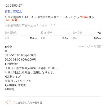
ID:305150157
恵我ノ荘駅北
986m
松原天然温泉YOU・ゆ～（松原天然温泉ユー・ゆ～）から
徒歩
13～19分
大阪府羽曳野市恵我之荘４丁目４ー３０
-
-
9台
駐車場形式
屋内外形式
駐車台数
500cm
190cm
200cm
全長
全幅
車高
■料金
2026年7月27日
更新
全日
08:00-20:00 60分/200円
20:00-08:00 60分/100円
■上限料金
【全日】最大料金入庫後12時間以内500円
※最大料金は繰り返し適用となります。
■駐車サイズ
大型可 ハイルーフ可
■入出庫可能時間
24時間
1
人が
お気に入りの駐車場