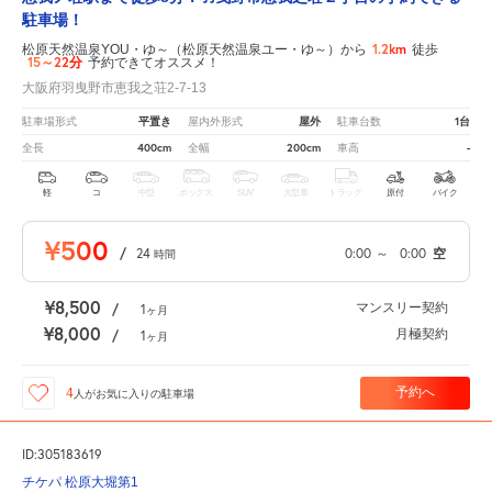
駐車場！
1.2km
松原天然温泉YOU・ゆ～（松原天然温泉ユー・ゆ～）から
徒歩
15～22分
予約できてオススメ！
大阪府羽曳野市恵我之荘2-7-13
平置き
屋外
1台
駐車場形式
屋内外形式
駐車台数
400cm
200cm
-
全長
全幅
車高
軽
コ
中型
ボックス
SUV
大型車
トラック
原付
バイク
¥500
/
24
0:00
～
0:00
空
時間
¥8,500
マンスリー契約
/
1
ヶ月
¥8,000
月極契約
/
1
ヶ月
予約へ
4
人が
お気に入りの駐車場
ID:305183619
チケパ 松原大堀第1