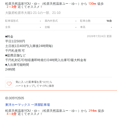
130m
松原天然温泉YOU・ゆ～（松原天然温泉ユー・ゆ～）から
徒歩
2～3分
近くてオススメ！
大阪府松原市大堀1-21-1の一部、21-10
-
-
16台
駐車場形式
屋内外形式
駐車台数
-
-
-
全長
全幅
車高
■料金
2026年7月24日
更新
平日1日500円
土日祝1日400円(入庫後24時間毎)
千円札使用:可
■提携店舗など
千円札対応可/領収書即時発行/24時間入出庫可/最大料金有
■入出庫可能時間
24時間
気に入った駐車場を見つけたら
ハートをタップしてマイPに保存
ID:305112505
東洋カーマックス 一津屋駐車場
294m
松原天然温泉YOU・ゆ～（松原天然温泉ユー・ゆ～）から
徒歩
4～6分
近くてオススメ！