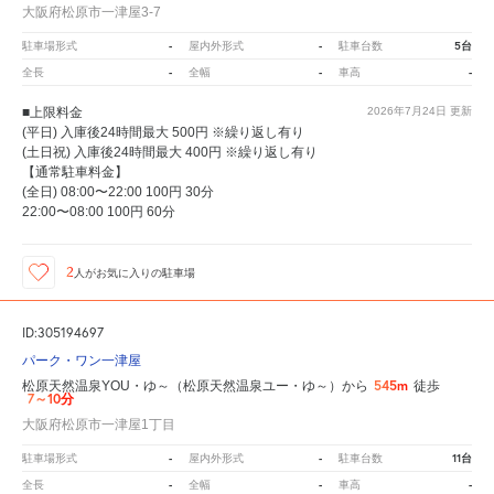
大阪府松原市一津屋3-7
-
-
5台
駐車場形式
屋内外形式
駐車台数
-
-
-
全長
全幅
車高
■上限料金
2026年7月24日
更新
(平日) 入庫後24時間最大 500円 ※繰り返し有り
(土日祝) 入庫後24時間最大 400円 ※繰り返し有り
【通常駐車料金】
(全日) 08:00〜22:00 100円 30分
22:00〜08:00 100円 60分
2
人が
お気に入りの駐車場
ID:305194697
パーク・ワン一津屋
545m
松原天然温泉YOU・ゆ～（松原天然温泉ユー・ゆ～）から
徒歩
7～10分
大阪府松原市一津屋1丁目
-
-
11台
駐車場形式
屋内外形式
駐車台数
-
-
-
全長
全幅
車高