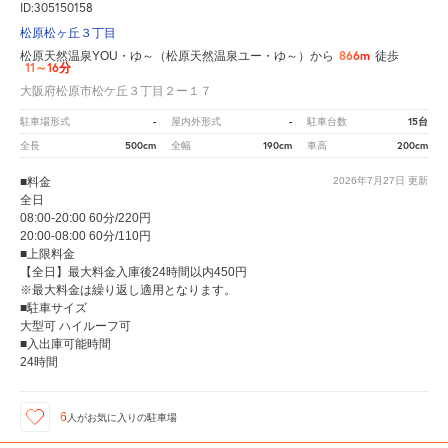
ID:305150158
松原松ヶ丘３丁目
866m
松原天然温泉YOU・ゆ～（松原天然温泉ユー・ゆ～）から
徒歩
11～16分
大阪府松原市松ケ丘３丁目２ー１７
-
-
15台
駐車場形式
屋内外形式
駐車台数
500cm
190cm
200cm
全長
全幅
車高
■料金
2026年7月27日
更新
全日
08:00-20:00 60分/220円
20:00-08:00 60分/110円
■上限料金
【全日】最大料金入庫後24時間以内450円
※最大料金は繰り返し適用となります。
■駐車サイズ
大型可 ハイルーフ可
■入出庫可能時間
24時間
6
人が
お気に入りの駐車場