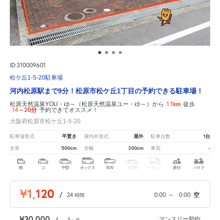
ID:310009601
松ケ丘1-5-20駐車場
河内松原駅まで9分！松原市松ケ丘1丁目の予約できる駐車場！
1.1km
松原天然温泉YOU・ゆ～（松原天然温泉ユー・ゆ～）から
徒歩
14～20分
予約できてオススメ！
大阪府松原市松ケ丘1-5-20
平置き
屋外
1台
駐車場形式
屋内外形式
駐車台数
500cm
200cm
-
全長
全幅
車高
軽
コ
中型
ボックス
SUV
大型車
トラック
原付
バイク
¥1,120
/
24
0:00
～
0:00
空
時間
¥30,000
マンスリー契約
/
1