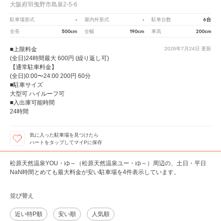
大阪府羽曳野市島泉2-5-6
-
-
6台
駐車場形式
屋内外形式
駐車台数
500cm
190cm
200cm
全長
全幅
車高
■上限料金
2026年7月24日
更新
(全日)24時間最大 600円 (繰り返し可)
【通常駐車料金】
(全日)0:00〜24:00 200円 60分
■駐車サイズ
大型可 ハイルーフ可
■入出庫可能時間
24時間
気に入った駐車場を見つけたら
ハートをタップしてマイPに保存
松原天然温泉YOU・ゆ～（松原天然温泉ユー・ゆ～）周辺の、土日・平日
NaN時間とめても最大料金が安い駐車場を4件表示しています。
並び替え
近い特P順
安い順
人気順