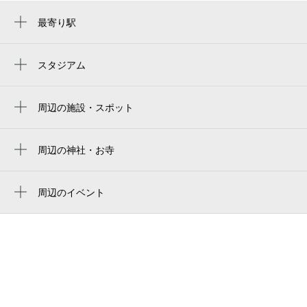
最寄り駅
休
8月30日 (日)
河内松原駅
恵我ノ荘駅
スタジアム
周辺にスタジアムが見つかりませんでした。
高見ノ里駅
休
8月31日 (月)
周辺の施設・スポット
関西良縁ＴＳＵＢＡＫＩ
エスリード松原松ヶ丘第1
周辺の神社・お寺
0:00～24:00
周辺に神社・お寺が見つかりませんでした。
9月1日 (火)
¥900
ライオンズマンション松原松ケ丘
空き1
周辺のイベント
松ヶ丘4丁目南公園
南大阪わくわく夏たびデジタルスタンプラ
万代 松原上田店
0:00～24:00
リー
9月2日 (水)
¥900
JSSスイミングスクール松原
空き1
エスリード松原松ヶ丘第2
0:00～24:00
TACT Photo Studio
9月3日 (木)
¥900