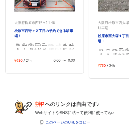
0:00～24:00
大阪府松原市西野々2-1-48
大阪府松原市西大塚1-6-
8月26日 (水)
¥1,120
駐車場
松原市西野々２丁目の予約できる駐車
満
場！
松原市西大塚１丁目
場！
軽
コ
中型
ボックス
SUV
大型車
トラック
原付
バイク
軽
コ
中型
ボックス
SU
休
8月27日 (木)
¥620
/
24h
0:00
〜
0:00
¥750
/
24h
0:00～24:00
8月28日 (金)
¥1,120
満
へのリンクは自由です♪
WebサイトやSNSに貼って便利に使ってね♪
休
8月29日 (土)
このページのURLをコピー