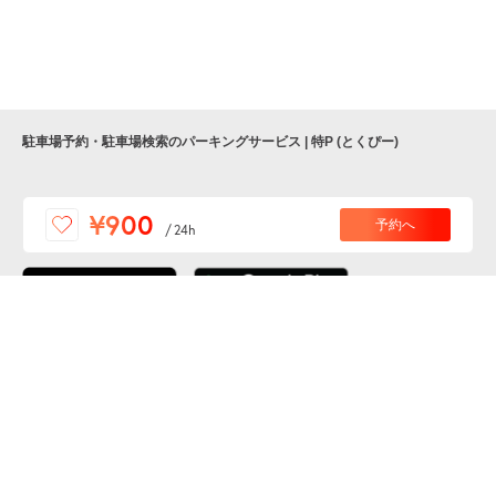
駐車場予約・駐車場検索のパーキングサービス | 特P (とくぴー)
便利な特Pアプリを
¥900
予約へ
/
24h
ダウンロードしよう！
ここから「インストール」して、便利な特Pアプリを
公式 X
GETしよう