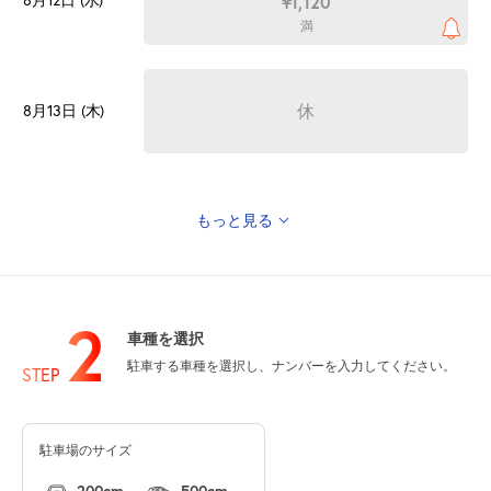
¥1,120
満
休
8月13日 (木)
もっと見る
0:00～24:00
8月14日 (金)
¥1,120
満
2
車種を選択
駐車する車種を選択し、ナンバーを入力してください。
休
STEP
8月15日 (土)
駐車場のサイズ
休
8月16日 (日)
200cm
500cm