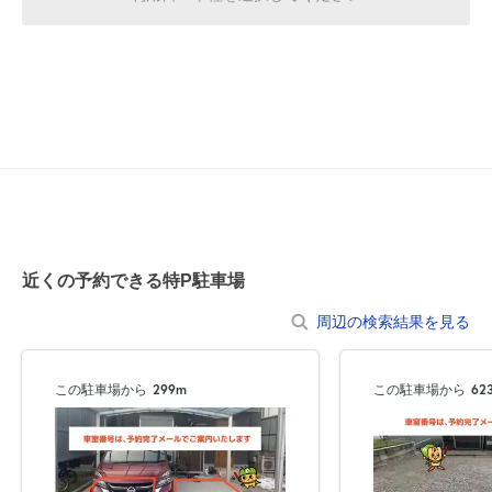
0:00～24:00
8月21日 (金)
¥1,120
満
休
8月22日 (土)
休
8月23日 (日)
近くの予約できる特P駐車場
周辺の検索結果を見る
0:00～24:00
8月24日 (月)
¥1,120
この駐車場から
299m
この駐車場から
62
満
休
8月25日 (火)