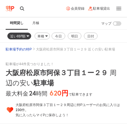
会員登録
駐車場貸出
時間貸し
月極
マップ
近い特P順
車種
今日
明日
日付
駐車場予約の特P
大阪府松原市阿保３丁目１ー２９ 近くの安い駐車場
駐車場が44件見つかりました！
大阪府松原市阿保３丁目１ー２９
周
駐車場
辺の安い
620円
24
時間
最大料金
で駐車できます
大阪府松原市阿保３丁目１ー２９周辺に特Pユーザーのお気に入りは
230
件。
気に入ったらマイPに保存しよう！