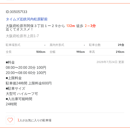
ID:305057133
タイムズ近鉄河内松原駅前
132m
2～3分
大阪府松原市阿保３丁目１ー２９から
徒歩
近くてオススメ！
大阪府松原市上田1-7
-
-
29台
駐車場形式
屋内外形式
駐車台数
500cm
190cm
210cm
全長
全幅
車高
■料金
2026年7月24日
更新
08:00〜20:00 20分 100円
20:00〜08:00 60分 100円
■上限料金
駐車後24時間 上限料金600円
■駐車サイズ
大型可 ハイルーフ可
■入出庫可能時間
24時間
1
人が
お気に入りの駐車場