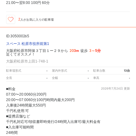
21:00〜翌8:00 100円 60分
2
人が
お気に入りの駐車場
ID:305000265
スペース 松原市役所前第1
203m
3～5分
大阪府松原市阿保３丁目１ー２９から
徒歩
近くてオススメ！
大阪府松原市上田1-748-1
-
-
13台
駐車場形式
屋内外形式
駐車台数
-
-
-
全長
全幅
車高
■料金
2026年7月24日
更新
07:00〜20:0060分200円
20:00〜07:0060分100円時間内最大200円
入庫後24時間最大550円
千円札使用:可
■提携店舗など
千円札対応可/領収書即時発行/24時間入出庫可/最大料金有
■入出庫可能時間
24時間