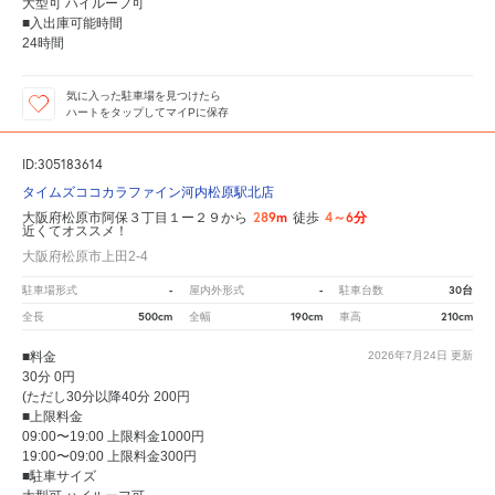
大型可 ハイルーフ可
■入出庫可能時間
24時間
気に入った駐車場を見つけたら
ハートをタップしてマイPに保存
ID:305183614
タイムズココカラファイン河内松原駅北店
289m
4～6分
大阪府松原市阿保３丁目１ー２９から
徒歩
近くてオススメ！
大阪府松原市上田2-4
-
-
30台
駐車場形式
屋内外形式
駐車台数
500cm
190cm
210cm
全長
全幅
車高
■料金
2026年7月24日
更新
30分 0円
(ただし30分以降40分 200円
■上限料金
09:00〜19:00 上限料金1000円
19:00〜09:00 上限料金300円
■駐車サイズ