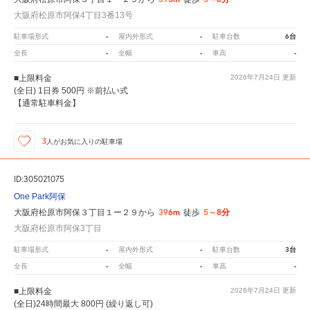
大阪府松原市阿保4丁目3番13号
-
-
6台
駐車場形式
屋内外形式
駐車台数
-
-
-
全長
全幅
車高
■上限料金
2026年7月24日
更新
(全日) 1日券 500円 ※前払い式
【通常駐車料金】
3
人が
お気に入りの駐車場
ID:305021075
One Park阿保
396m
5～8分
大阪府松原市阿保３丁目１ー２９から
徒歩
大阪府松原市阿保3丁目
-
-
3台
駐車場形式
屋内外形式
駐車台数
-
-
-
全長
全幅
車高
■上限料金
2026年7月24日
更新
(全日)24時間最大 800円 (繰り返し可)