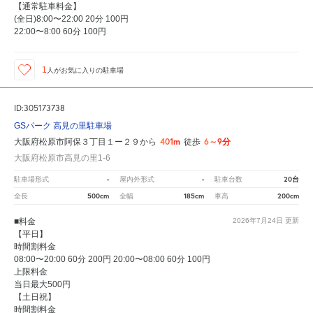
【通常駐車料金】
(全日)8:00〜22:00 20分 100円
22:00〜8:00 60分 100円
1
人が
お気に入りの駐車場
ID:305173738
GSパーク 高見の里駐車場
401m
6～9分
大阪府松原市阿保３丁目１ー２９から
徒歩
大阪府松原市高見の里1-6
-
-
20台
駐車場形式
屋内外形式
駐車台数
500cm
185cm
200cm
全長
全幅
車高
■料金
2026年7月24日
更新
【平日】
時間割料金
08:00〜20:00 60分 200円 20:00〜08:00 60分 100円
上限料金
当日最大500円
【土日祝】
時間割料金