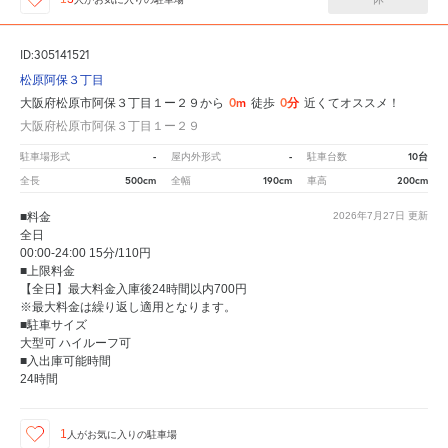
ID:305141521
松原阿保３丁目
0m
0分
大阪府松原市阿保３丁目１ー２９から
徒歩
近くてオススメ！
大阪府松原市阿保３丁目１ー２９
-
-
10台
駐車場形式
屋内外形式
駐車台数
500cm
190cm
200cm
全長
全幅
車高
■料金
2026年7月27日
更新
全日
00:00-24:00 15分/110円
■上限料金
【全日】最大料金入庫後24時間以内700円
※最大料金は繰り返し適用となります。
■駐車サイズ
大型可 ハイルーフ可
■入出庫可能時間
24時間
1
人が
お気に入りの駐車場