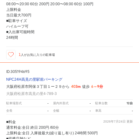
08:00〜20:00 60分 200円 20:00〜08:00 60分 100円
上限料金
当日最大700円
■駐車サイズ
ハイルーフ可
■入出庫可能時間
24時間
1
人が
お気に入りの駐車場
ID:305194695
NPC24H高見の里駅前パーキング
403m
6～9分
大阪府松原市阿保３丁目１ー２９から
徒歩
大阪府松原市高見の里4-789-3
-
-
12台
駐車場形式
屋内外形式
駐車台数
-
-
-
全長
全幅
車高
■料金
2026年7月24日
更新
通常料金:全日 終日 200円 /60分
上限料金:全日 入庫後最大(繰り返し有り) 24時間 500円
■提携店舗など