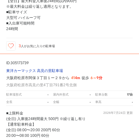
【全日】最大料金入庫後24時間以内900円
※最大料金は繰り返し適用となります。
■駐車サイズ
大型可 ハイルーフ可
■入出庫可能時間
24時間
3
人が
お気に入りの駐車場
ID:305173739
東洋カーマックス 高見の里駐車場
414m
6～9分
大阪府松原市阿保３丁目１ー２９から
徒歩
大阪府松原市高見の里4丁目791番2号北側
-
-
17台
駐車場形式
屋内外形式
駐車台数
-
-
-
全長
全幅
車高
■上限料金
2026年7月24日
更新
(全日) 入庫後24時間最大 500円 ※繰り返し有り
【通常駐車料金】
(全日) 08:00〜20:00 200円 60分
20:00〜08:00 100円 60分