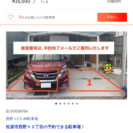
¥25,000
月極契約
/
1
ヶ月
予約へ
76
人が
お気に入りの駐車場
ID:310038706
西野々2-1-48駐車場
松原市西野々２丁目の予約できる駐車場！