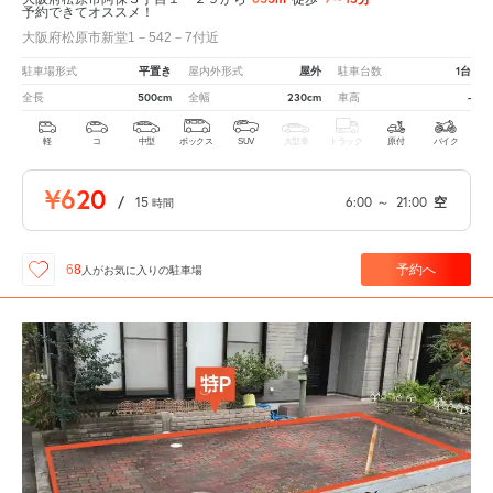
予約できてオススメ！
大阪府松原市新堂1－542－7付近
平置き
屋外
1台
駐車場形式
屋内外形式
駐車台数
500cm
230cm
-
全長
全幅
車高
軽
コ
中型
ボックス
SUV
大型車
トラック
原付
バイク
¥620
/
15
6:00
～
21:00
空
時間
予約へ
68
人が
お気に入りの駐車場