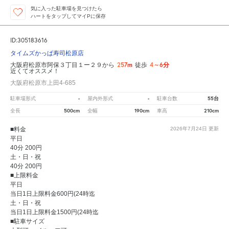
気に入った駐車場を見つけたら
ハートをタップしてマイPに保存
ID:305183616
タイムズかっぱ寿司松原店
257m
4～6分
大阪府松原市阿保３丁目１ー２９から
徒歩
近くてオススメ！
大阪府松原市上田4-685
-
-
55台
駐車場形式
屋内外形式
駐車台数
500cm
190cm
210cm
全長
全幅
車高
■料金
2026年7月24日
更新
平日
40分 200円
土・日・祝
40分 200円
■上限料金
平日
当日1日上限料金600円(24時迄
土・日・祝
当日1日上限料金1500円(24時迄
■駐車サイズ