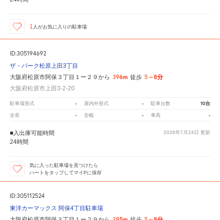
1
人が
お気に入りの駐車場
ID:305194692
ザ・パーク松原上田3丁目
396m
5～8分
大阪府松原市阿保３丁目１ー２９から
徒歩
大阪府松原市上田3-2-20
-
-
10台
駐車場形式
屋内外形式
駐車台数
-
-
-
全長
全幅
車高
■入出庫可能時間
2026年7月24日
更新
24時間
気に入った駐車場を見つけたら
ハートをタップしてマイPに保存
ID:305112524
東洋カーマックス 阿保4丁目駐車場
395m
5～8分
大阪府松原市阿保３丁目１ー２９から
徒歩