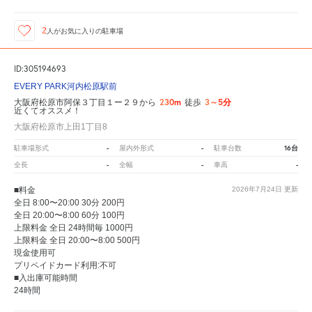
2
人が
お気に入りの駐車場
ID:305194693
EVERY PARK河内松原駅前
230m
3～5分
大阪府松原市阿保３丁目１ー２９から
徒歩
近くてオススメ！
大阪府松原市上田1丁目8
-
-
16台
駐車場形式
屋内外形式
駐車台数
-
-
-
全長
全幅
車高
■料金
2026年7月24日
更新
全日 8:00〜20:00 30分 200円
全日 20:00〜8:00 60分 100円
上限料金 全日 24時間毎 1000円
上限料金 全日 20:00〜8:00 500円
現金使用可
プリペイドカード利用:不可
■入出庫可能時間
24時間