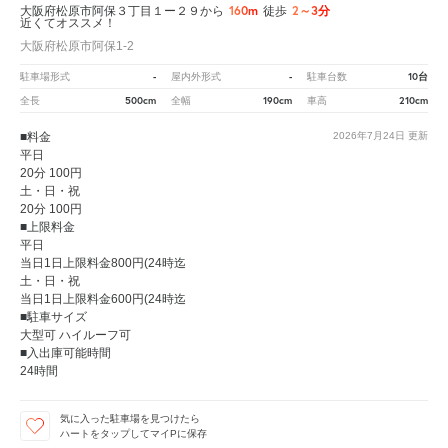
160m
2～3分
大阪府松原市阿保３丁目１ー２９から
徒歩
近くてオススメ！
大阪府松原市阿保1-2
-
-
10台
駐車場形式
屋内外形式
駐車台数
500cm
190cm
210cm
全長
全幅
車高
■料金
2026年7月24日
更新
平日
20分 100円
土・日・祝
20分 100円
■上限料金
平日
当日1日上限料金800円(24時迄
土・日・祝
当日1日上限料金600円(24時迄
■駐車サイズ
大型可 ハイルーフ可
■入出庫可能時間
24時間
気に入った駐車場を見つけたら
ハートをタップしてマイPに保存