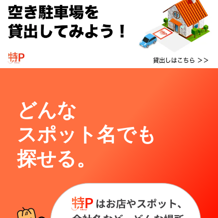
どんな
スポット名でも
探せる。