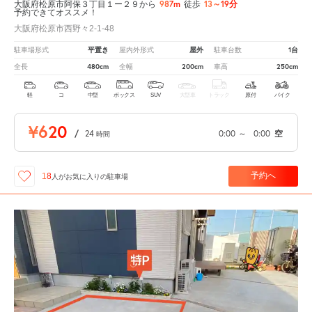
987m
13～19分
大阪府松原市阿保３丁目１ー２９から
徒歩
予約できてオススメ！
大阪府松原市西野々2-1-48
平置き
屋外
1台
駐車場形式
屋内外形式
駐車台数
480cm
200cm
250cm
全長
全幅
車高
軽
コ
中型
ボックス
SUV
大型車
トラック
原付
バイク
¥620
/
24
0:00
～
0:00
空
時間
予約へ
18
人が
お気に入りの駐車場