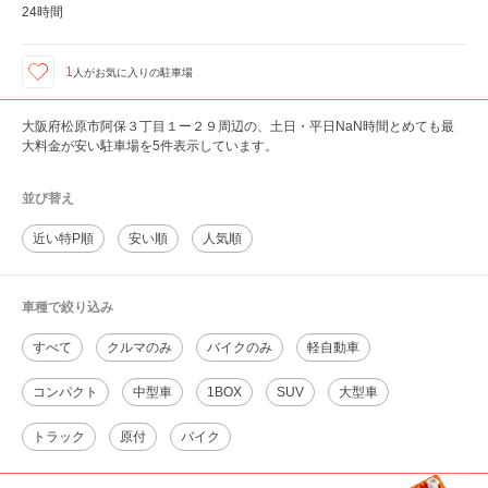
24時間
1
人が
お気に入りの駐車場
大阪府松原市阿保３丁目１ー２９周辺の、土日・平日NaN時間とめても最
大料金が安い駐車場を5件表示しています。
並び替え
近い特P順
安い順
人気順
車種で絞り込み
すべて
クルマのみ
バイクのみ
軽自動車
コンパクト
中型車
1BOX
SUV
大型車
トラック
原付
バイク