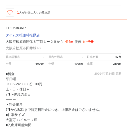
1
人が
お気に入りの駐車場
ID:305183617
タイムズ桜珈琲松原店
414m
6～9分
大阪府松原市阿保３丁目１ー２９から
徒歩
大阪府松原市田井城1-2
-
-
42台
駐車場形式
屋内外形式
駐車台数
500cm
190cm
210cm
全長
全幅
車高
■料金
2026年7月24日
更新
平日曜
0:00〜24:00 30分100円
土・日・休日＋
7/1〜8/31の全日
ーーー
・料金備考
7/1から8/31まで特定日料金につき、上限料金はございません。
■駐車サイズ
大型可 ハイルーフ可
■入出庫可能時間