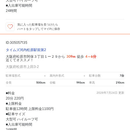
大型可 ハイルーフ可
■入出庫可能時間
24時間
気に入った駐車場を見つけたら
ハートをタップしてマイPに保存
ID:305057135
タイムズ河内松原駅前第2
309m
4～6分
大阪府松原市阿保３丁目１ー２９から
徒歩
近くてオススメ！
大阪府松原市上田3-2
-
-
7台
駐車場形式
屋内外形式
駐車台数
500cm
190cm
210cm
全長
全幅
車高
■料金
2026年7月24日
更新
20分 220円
■上限料金
駐車後12時間 上限料金1100円
■駐車サイズ
大型可 ハイルーフ可
■入出庫可能時間
24時間