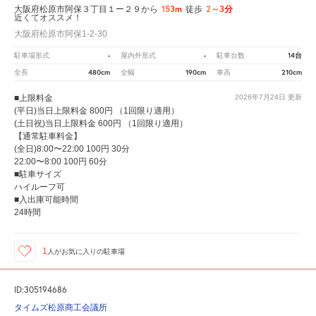
153m
2～3分
大阪府松原市阿保３丁目１ー２９から
徒歩
近くてオススメ！
大阪府松原市阿保1-2-30
-
-
14台
駐車場形式
屋内外形式
駐車台数
480cm
190cm
210cm
全長
全幅
車高
■上限料金
2026年7月24日
更新
(平日)当日上限料金 800円 （1回限り適用）
(土日祝)当日上限料金 600円 （1回限り適用）
【通常駐車料金】
(全日)8:00〜22:00 100円 30分
22:00〜8:00 100円 60分
■駐車サイズ
ハイルーフ可
■入出庫可能時間
24時間
1
人が
お気に入りの駐車場
ID:305194686
タイムズ松原商工会議所