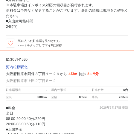
※本駐車場はインボイス対応の領収書が発行されます。
※料金は予告なく変更することがございます。最新の情報は現地をご確認く
ださい。
■入出庫可能時間
24時間
気に入った駐車場を見つけたら
ハートをタップしてマイPに保存
ID:305141520
河内松原駅北
413m
6～9分
大阪府松原市阿保３丁目１ー２９から
徒歩
大阪府松原市上田２丁目５ー２
-
-
5台
駐車場形式
屋内外形式
駐車台数
500cm
190cm
200cm
全長
全幅
車高
■料金
2026年7月27日
更新
全日
08:00-20:00 40分/220円
20:00-08:00 60分/110円
■上限料金