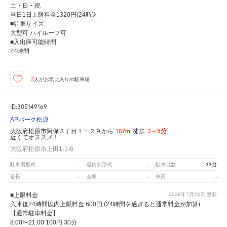
土・日・祝
当日1日上限料金1320円(24時迄
■駐車サイズ
大型可 ハイルーフ可
■入出庫可能時間
24時間
2
人が
お気に入りの駐車場
ID:305149169
APパーク松原
187m
3～5分
大阪府松原市阿保３丁目１ー２９から
徒歩
近くてオススメ！
大阪府松原市上田1-1-6
-
-
22台
駐車場形式
屋内外形式
駐車台数
-
-
-
全長
全幅
車高
■上限料金
2026年7月24日
更新
入庫後24時間以内上限料金 600円 (24時間を過ぎると通常料金が加算)
【通常駐車料金】
8:00〜21:00 100円 30分