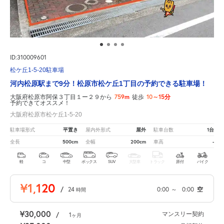
ID:310009601
松ケ丘1-5-20駐車場
河内松原駅まで9分！松原市松ケ丘1丁目の予約できる駐車場！
759m
10～15分
大阪府松原市阿保３丁目１ー２９から
徒歩
予約できてオススメ！
大阪府松原市松ケ丘1-5-20
平置き
屋外
1台
駐車場形式
屋内外形式
駐車台数
500cm
200cm
-
全長
全幅
車高
軽
コ
中型
ボックス
SUV
大型車
トラック
原付
バイク
¥1,120
/
24
0:00
～
0:00
空
時間
¥30,000
マンスリー契約
/
1
ヶ月