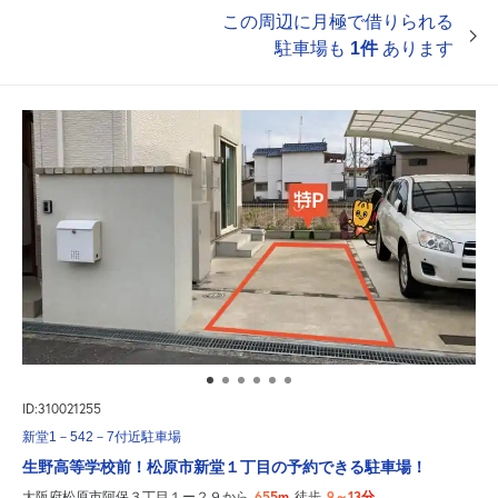
この周辺に月極で借りられる
駐車場も
1件
あります
ID:310021255
新堂1－542－7付近駐車場
生野高等学校前！松原市新堂１丁目の予約できる駐車場！
655m
9～13分
大阪府松原市阿保３丁目１ー２９から
徒歩