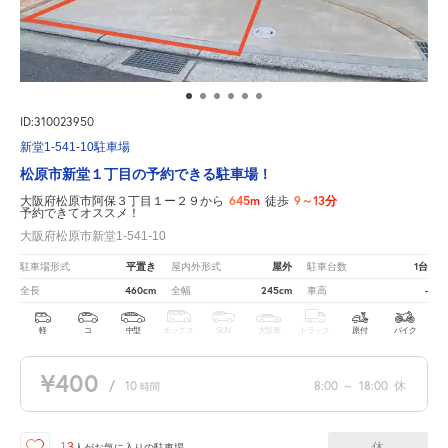
ID:310023950
新堂1-541-10駐車場
松原市新堂１丁目の予約できる駐車場！
645m
9～13分
大阪府松原市阿保３丁目１ー２９から
徒歩
予約できてオススメ！
大阪府松原市新堂1-541-10
平置き
屋外
1台
駐車場形式
屋内外形式
駐車台数
460cm
245cm
-
全長
全幅
車高
軽
コ
中型
ボックス
SUV
大型車
トラック
原付
バイク
¥400
/
10
8:00
～
18:00
休
時間
休
13
人が
お気に入りの駐車場