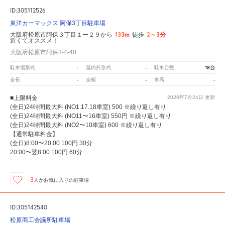
ID:305112526
東洋カーマックス 阿保3丁目駐車場
133m
2～3分
大阪府松原市阿保３丁目１ー２９から
徒歩
近くてオススメ！
大阪府松原市阿保3-4-40
-
-
18台
駐車場形式
屋内外形式
駐車台数
-
-
-
全長
全幅
車高
■上限料金
2026年7月24日
更新
(全日)24時間最大料 (NO1.17.18車室) 500 ※繰り返し有り
(全日)24時間最大料 (NO11〜16車室) 550円 ※繰り返し有り
(全日)24時間最大料 (NO2〜10車室) 600 ※繰り返し有り
【通常駐車料金】
(全日)8:00〜20:00 100円 30分
20:00〜翌8:00 100円 60分
3
人が
お気に入りの駐車場
ID:305142540
松原商工会議所駐車場