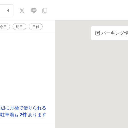
今日
明日
日付
パーキング
周辺に月極で借りられる
駐車場も
2件
あります