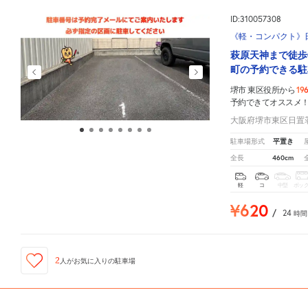
ID:310057308
《軽・コンパクト》日
萩原天神まで徒歩
町の予約できる駐
19
堺市 東区役所から
予約できてオススメ
大阪府堺市東区日置荘
平置き
駐車場形式
460cm
全長
軽
コ
中型
ボッ
¥620
/
24
時間
2
人が
お気に入りの駐車場