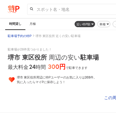
スポット名・地名
時間貸し
月極
近い特P順
車種
駐車場予約の特P
堺市 東区役所 近くの安い駐車場
駐車場が28件見つかりました！
堺市 東区役所
駐車場
周辺の安い
300円
24
時間
最大料金
で駐車できます
203
堺市 東区役所周辺に特Pユーザーのお気に入りは
件。
気に入ったらマイPに保存しよう！
この