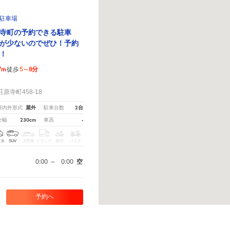
8駐車場
寺町の予約できる駐車
が少ないのでぜひ！予約
！
7m
5～8分
徒歩
！
寺町458-18
屋外
2台
屋内外形式
駐車台数
230cm
-
全幅
車高
クス
SUV
大型車
トラック
原付
バイク
0:00
～
0:00
空
予約へ
ださい。
※ご注意ください - 徒歩時間は地形の状況や迂回路を反映できていない場合があります。