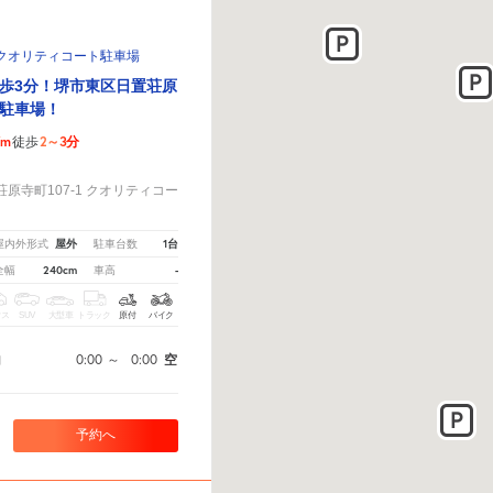
クオリティコート駐車場
歩3分！堺市東区日置荘原
駐車場！
7m
2～3分
徒歩
！
原寺町107-1 クオリティコー
屋外
1台
屋内外形式
駐車台数
240cm
-
全幅
車高
クス
SUV
大型車
トラック
原付
バイク
0:00
～
0:00
空
間
予約へ