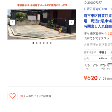
ID:310007377
日置荘原寺町458-1
堺市東区日置荘原
場！周辺に駐車場
時間出し入れ自由
32
堺市 東区役所から
予約できてオススメ
大阪府堺市東区日置荘原
平置き
駐車場形式
480cm
全長
軽
コ
中型
ボッ
¥620
/
24
時間
91
人が
お気に入りの駐車場
堺市 東区役所
周辺の格安
駐車場
マップです。他の駐車場がありましたら、
こちら
から教えてく