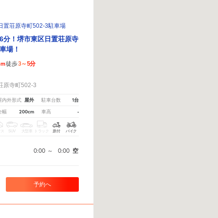
置荘原寺町502-3駐車場
6分！堺市東区日置荘原寺
車場！
6m
3～5分
徒歩
！
原寺町502-3
屋外
1台
屋内外形式
駐車台数
200cm
-
全幅
車高
クス
SUV
大型車
トラック
原付
バイク
0:00
～
0:00
空
予約へ