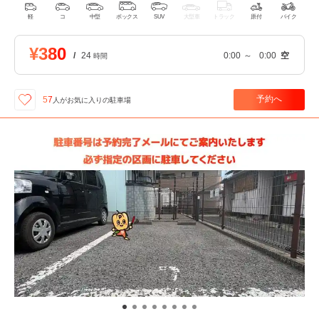
軽
コ
中型
ボックス
SUV
大型車
トラック
原付
バイク
¥380
/
24
0:00
～
0:00
空
時間
予約へ
57
人が
お気に入りの駐車場