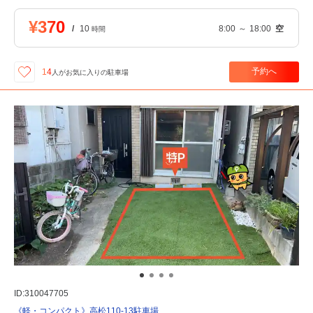
¥370
/
10
8:00
～
18:00
空
時間
予約へ
14
人が
お気に入りの駐車場
ID:310047705
《軽・コンパクト》高松110-13駐車場