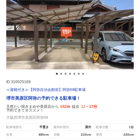
ID:310025169
≪屋根付き≫【阿弥自治会館前】阿弥68駐車場
堺市美原区阿弥の予約できる駐車場！
天然たい焼きまめや美原店から
882m
徒歩
12～17分
予約できてオススメ！
大阪府堺市美原区阿弥68
駐車場形式
平置き
屋内外形式
屋外
駐車台数
1台
全長
480cm
全幅
210cm
車高
220cm