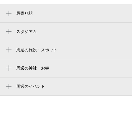
最寄り駅
萩原天神駅
スタジアム
周辺にスタジアムが見つかりませんでした。
周辺の施設・スポット
北余部２号公園
花余部の道
周辺の神社・お寺
専称寺
西除川緑道
周辺のイベント
黒山警察署余部交番
周辺にイベントが見つかりませんでした。
大阪府黒山警察署余部派出所
北余部区民会館
パティスリーエトワ
北余部ちびっこ公園