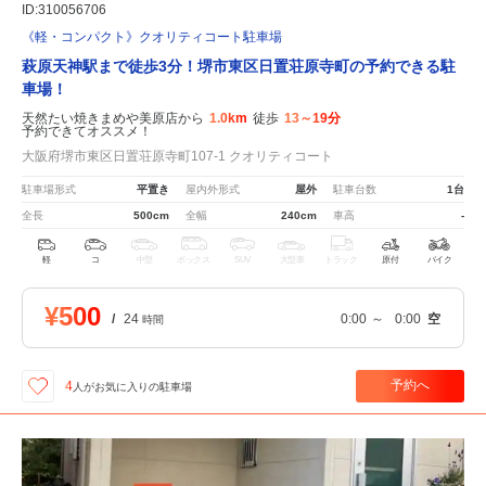
ID:310056706
《軽・コンパクト》クオリティコート駐車場
萩原天神駅まで徒歩3分！堺市東区日置荘原寺町の予約できる駐
車場！
天然たい焼きまめや美原店から
1.0km
徒歩
13～19分
予約できてオススメ！
大阪府堺市東区日置荘原寺町107-1 クオリティコート
駐車場形式
平置き
屋内外形式
屋外
駐車台数
1台
全長
500cm
全幅
240cm
車高
-
軽
コ
中型
ボックス
SUV
大型車
トラック
原付
バイク
¥500
/
24
0:00
～
0:00
空
時間
予約へ
4
人が
お気に入りの駐車場