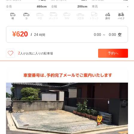
全長
460cm
全幅
200cm
車高
-
軽
コ
中型
ボックス
SUV
大型車
トラック
原付
バイク
¥620
/
24
0:00
～
0:00
空
時間
予約へ
2
人が
お気に入りの駐車場