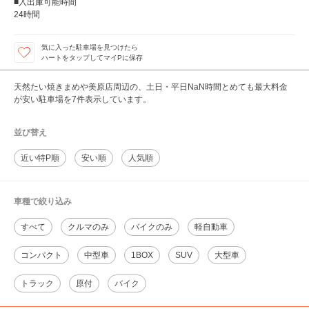
■入出庫可能時間
24時間
気に入った駐車場を見つけたら
ハートをタップしてマイPに保存
天然たい焼きまめや美原店周辺の、土日・平日NaN時間とめても最大料金
が安い駐車場を7件表示しています。
並び替え
近い特P順
安い順
人気順
車種で絞り込み
すべて
クルマのみ
バイクのみ
軽自動車
コンパクト
中型車
1BOX
SUV
大型車
トラック
原付
バイク