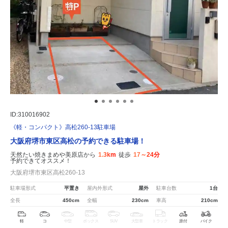
ID:310016902
《軽・コンパクト》高松260-13駐車場
大阪府堺市東区高松の予約できる駐車場！
天然たい焼きまめや美原店から
1.3km
徒歩
17～24分
予約できてオススメ！
大阪府堺市東区高松260-13
駐車場形式
平置き
屋内外形式
屋外
駐車台数
1台
全長
450cm
全幅
230cm
車高
210cm
軽
コ
中型
ボックス
SUV
大型車
トラック
原付
バイク