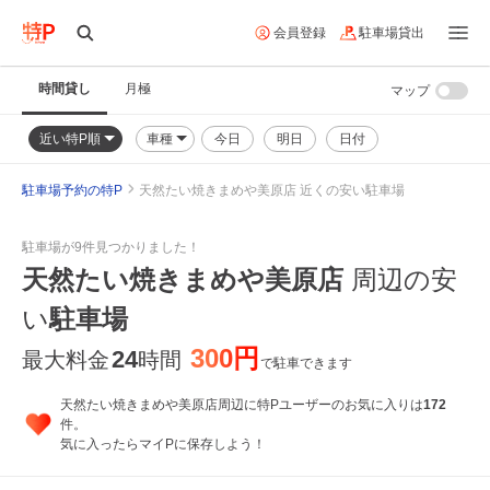
会員登録
駐車場貸出
時間貸し
月極
マップ
近い特P順
車種
今日
明日
日付
駐車場予約の特P
天然たい焼きまめや美原店 近くの安い駐車場
駐車場が9件見つかりました！
天然たい焼きまめや美原店
周辺の安
い
駐車場
300円
24
最大料金
時間
で駐車できます
天然たい焼きまめや美原店周辺に特Pユーザーのお気に入りは
172
件。
気に入ったらマイPに保存しよう！