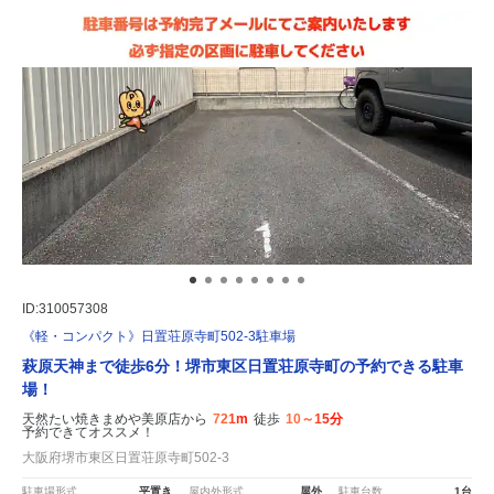
ID:310057308
《軽・コンパクト》日置荘原寺町502-3駐車場
萩原天神まで徒歩6分！堺市東区日置荘原寺町の予約できる駐車
場！
天然たい焼きまめや美原店から
721m
徒歩
10～15分
予約できてオススメ！
大阪府堺市東区日置荘原寺町502-3
駐車場形式
平置き
屋内外形式
屋外
駐車台数
1台