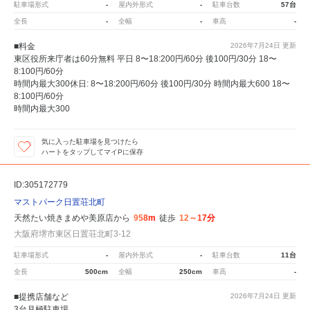
駐車場形式
-
屋内外形式
-
駐車台数
57台
全長
-
全幅
-
車高
-
■料金
2026年7月24日
更新
東区役所来庁者は60分無料 平日 8〜18:200円/60分 後100円/30分 18〜
8:100円/60分
時間内最大300休日: 8〜18:200円/60分 後100円/30分 時間内最大600 18〜
8:100円/60分
時間内最大300
気に入った駐車場を見つけたら
ハートをタップしてマイPに保存
ID:305172779
マストパーク日置荘北町
天然たい焼きまめや美原店から
958m
徒歩
12～17分
大阪府堺市東区日置荘北町3-12
駐車場形式
-
屋内外形式
-
駐車台数
11台
全長
500cm
全幅
250cm
車高
-
■提携店舗など
2026年7月24日
更新
3台月極駐車場