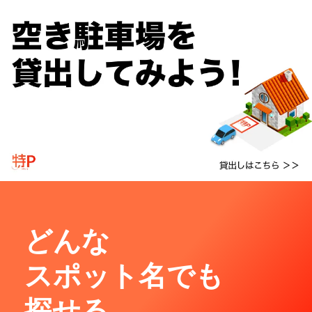
どんな
スポット名でも
探せる。