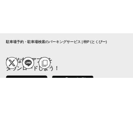
駐車場予約・駐車場検索のパーキングサービス | 特P (とくぴー)
便利な特Pアプリを
ダウンロードしよう！
ここから「インストール」して、便利な特Pアプリを
公式 X
GETしよう