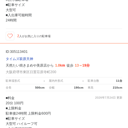
■駐車サイズ
大型可
■入出庫可能時間
24時間
2
人が
お気に入りの駐車場
ID:305113401
タイムズ萩原天神
天然たい焼きまめや美原店から
1.0km
徒歩
13～19分
大阪府堺市東区日置荘原寺町200
駐車場形式
-
屋内外形式
-
駐車台数
11台
全長
500cm
全幅
190cm
車高
210cm
■料金
2026年7月24日
更新
20分 100円
■上限料金
駐車後24時間 上限料金600円
■駐車サイズ
大型可 ハイルーフ可