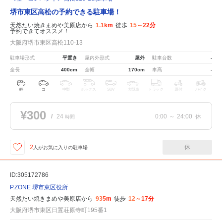
堺市東区高松の予約できる駐車場！
天然たい焼きまめや美原店から
1.1km
徒歩
15～22分
予約できてオススメ！
大阪府堺市東区高松110-13
駐車場形式
平置き
屋内外形式
屋外
駐車台数
-
全長
400cm
全幅
170cm
車高
-
軽
コ
中型
ボックス
SUV
大型車
トラック
原付
バイク
¥300
/
24
0:00
～
24:00
休
時間
休
2
人が
お気に入りの駐車場
ID:305172786
P.ZONE 堺市東区役所
天然たい焼きまめや美原店から
935m
徒歩
12～17分
大阪府堺市東区日置荘原寺町195番1