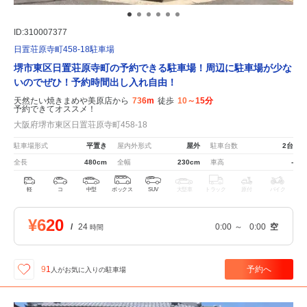
ID:310007377
日置荘原寺町458-18駐車場
堺市東区日置荘原寺町の予約できる駐車場！周辺に駐車場が少な
いのでぜひ！予約時間出し入れ自由！
天然たい焼きまめや美原店から
736m
徒歩
10～15分
予約できてオススメ！
大阪府堺市東区日置荘原寺町458-18
駐車場形式
平置き
屋内外形式
屋外
駐車台数
2台
全長
480cm
全幅
230cm
車高
-
軽
コ
中型
ボックス
SUV
大型車
トラック
原付
バイク
¥620
/
24
0:00
～
0:00
空
時間
予約へ
91
人が
お気に入りの駐車場