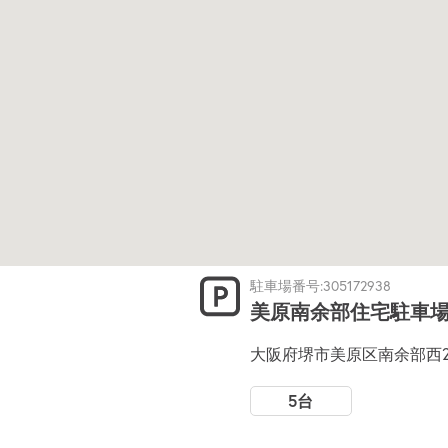
駐車場番号:305172938
美原南余部住宅駐車場
大阪府堺市美原区南余部西2
5台