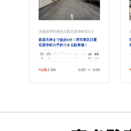
大阪府堺市東区日置荘原寺町502-3
萩原天神まで徒歩6分！堺市東区日置
荘原寺町の予約できる駐車場！
軽
コ
中型
ボックス
SUV
大型車
トラック
原付
バイク
¥620
/
24h
0:00
〜
0:00