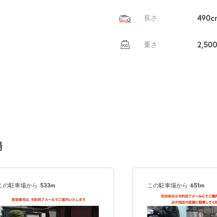
490c
長さ
2,50
重さ
場
この駐車場から
533m
この駐車場から
651m