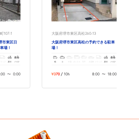
07-1
大阪府堺市東区高松260-13
堺市東区日
大阪府堺市東区高松の予約できる駐車
車場！
場！
トラック
原付
バイク
軽
コ
中型
ボックス
SUV
大型車
トラック
原付
バイク
:00
〜
0:00
¥370
/
10h
8:00
〜
18:00