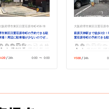
大阪府堺市東区日置荘原寺町458-18
大阪府堺市東区日置荘原寺町1
堺市東区日置荘原寺町の予約できる駐
萩原天神駅まで徒歩3分！
車場！周辺に駐車場が少ないのでぜ
置荘原寺町の予約できる駐
ひ！予約時間出し入れ自由！
軽
コ
中型
ボックス
SUV
大型車
トラック
原付
バイク
軽
コ
中型
ボックス
SUV
大型車
¥620
/
24h
0:00
〜
0:00
¥500
/
24h
0