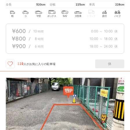
520cm
225cm
228cm
全長
全幅
車高
軽
コ
中型
ボックス
SUV
大型車
トラック
原付
バイク
¥600
/
10
0:00
～
10:00
休
時間
¥800
/
8
10:00
～
18:00
休
時間
¥900
/
6
18:00
～
24:00
休
時間
休
119
人が
お気に入りの駐車場