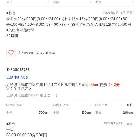
-
-
-
全長
全幅
車高
■料金
2026年7月24日
更新
最初の30分/300円(8:00〜24:00) それ以降の15分/200円(8:00〜24:00) 60
分/100円(24:00〜8:00) (5)・(6)・(7)・(8)番区画のみ 入庫後12時間1,400円
■入出庫可能時間
24時間
3
人が
お気に入りの駐車場
ID:305043238
広島中町第５
46m
1～2分
広島県広島市中区中町10-14アイビル中町1Ｆから
徒歩
近くてオススメ！
広島県広島市中区中町１０－５
-
-
19台
駐車場形式
屋内外形式
駐車台数
500cm
190cm
200cm
全長
全幅
車高
■料金
2026年7月27日
更新
平日
08:00-00:00 30分/300円