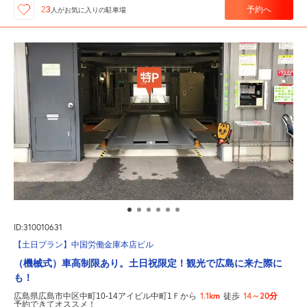
予約へ
23
人が
お気に入りの駐車場
ID:310010631
【土日プラン】中国労働金庫本店ビル
（機械式）車高制限あり。土日祝限定！観光で広島に来た際に
も！
1.1km
14～20分
広島県広島市中区中町10-14アイビル中町1Ｆから
徒歩
予約できてオススメ！