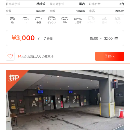
機械式
屋内
5台
駐車場形式
屋内外形式
駐車台数
530cm
185cm
205cm
全長
全幅
車高
軽
コ
中型
ボックス
SUV
大型車
トラック
原付
バイク
¥3,000
/
7
15:00
～
22:00
空
時間
予約へ
14
人が
お気に入りの駐車場