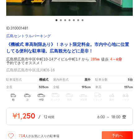
ID:310001481
広島セントラルパーキング
《機械式 車高制限あり》！ネット限定料金。市内中心地に位置
してる便利な駐車場。広島観光などに是非！
281m
4～6分
広島県広島市中区中町10-14アイビル中町1Ｆから
徒歩
予約できてオススメ！
広島県広島市中区流川町6-16
機械式
屋外
5台
駐車場形式
屋内外形式
駐車台数
505cm
195cm
157cm
全長
全幅
車高
軽
コ
中型
ボックス
SUV
大型車
トラック
原付
バイク
¥1,250
/
12
6:00
～
18:00
空
時間
予約へ
714
人が
お気に入りの駐車場