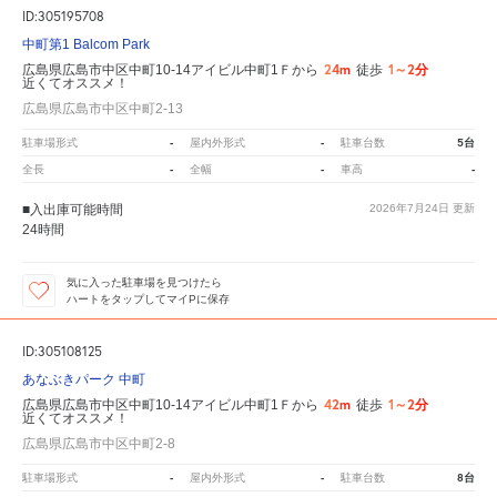
ID:305195708
中町第1 Balcom Park
24m
1～2分
広島県広島市中区中町10-14アイビル中町1Ｆから
徒歩
近くてオススメ！
広島県広島市中区中町2-13
-
-
5台
駐車場形式
屋内外形式
駐車台数
-
-
-
全長
全幅
車高
■入出庫可能時間
2026年7月24日
更新
24時間
気に入った駐車場を見つけたら
ハートをタップしてマイPに保存
ID:305108125
あなぶきパーク 中町
42m
1～2分
広島県広島市中区中町10-14アイビル中町1Ｆから
徒歩
近くてオススメ！
広島県広島市中区中町2-8
-
-
8台
駐車場形式
屋内外形式
駐車台数