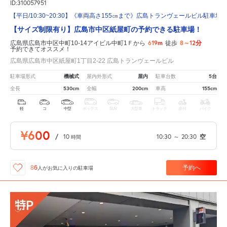
ID:310057951
【平日/10:30~20:30】《車両高さ155㎝まで》広島トランヴェールビル駐車場
【サイズ制限有り】広島市中区紙屋町の予約できる駐車場！
619m
8～12分
広島県広島市中区中町10-14アイビル中町1Ｆから
徒歩
予約できてオススメ！
広島県広島市中区紙屋町1丁目2-22 広島トランヴェールビル
機械式
屋内
5台
駐車場形式
屋内外形式
駐車台数
530cm
200cm
155cm
全長
全幅
車高
軽
コ
中型
ボックス
SUV
大型車
トラック
原付
バイク
¥600
/
10
10:30
～
20:30
空
時間
予約へ
86
人が
お気に入りの駐車場