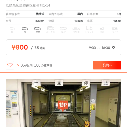
広島県広島市南区稲荷町1-14
機械式
屋内
5台
駐車場形式
屋内外形式
駐車台数
530cm
185cm
155cm
全長
全幅
車高
軽
コ
中型
ボックス
SUV
大型車
トラック
原付
バイク
¥800
/
7.5
9:00
～
16:30
空
時間
予約へ
51
人が
お気に入りの駐車場