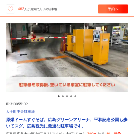
予約へ
482
人が
お気に入りの駐車場
ID:310055109
大手町中央駐車場
原爆ドームすぐそば。広島グリーンアリーナ、平和記念公園も歩
いてスグ。広島観光に最適な駐車場です。
760m
10～15分
広島県広島市中区中町10-14アイビル中町1Ｆから
徒歩