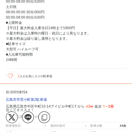
00:00-08:00 60分/100円
土日祝
08:00-00:00 30分/300円
00:00-08:00 60分/100円
■上限料金
【平日】最大料金入庫当日24時まで1900円
※最大料金は入庫時の曜日・祝日により異なります。
※最大料金は繰り返し適用となります。
■駐車サイズ
大型可 ハイルーフ可
■入出庫可能時間
24時間
1
人が
お気に入りの駐車場
ID:305108154
広島市市営小町第2駐車場
62m
1～2分
広島県広島市中区中町10-14アイビル中町1Ｆから
徒歩
近くてオススメ！
広島県広島市中区小町
-
-
34台
駐車場形式
屋内外形式
駐車台数