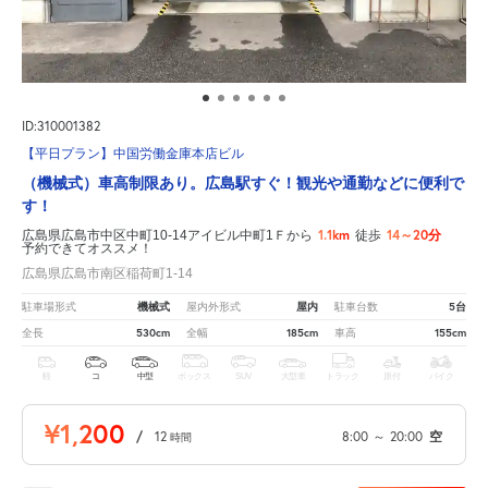
ID:310001382
【平日プラン】中国労働金庫本店ビル
（機械式）車高制限あり。広島駅すぐ！観光や通勤などに便利で
す！
1.1km
14～20分
広島県広島市中区中町10-14アイビル中町1Ｆから
徒歩
予約できてオススメ！
広島県広島市南区稲荷町1-14
機械式
屋内
5台
駐車場形式
屋内外形式
駐車台数
530cm
185cm
155cm
全長
全幅
車高
軽
コ
中型
ボックス
SUV
大型車
トラック
原付
バイク
¥1,200
/
12
8:00
～
20:00
空
時間