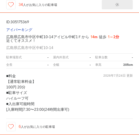
休
34
人が
お気に入りの駐車場
ID:305175369
アイパーキング
14m
1～2分
広島県広島市中区中町10-14アイビル中町1Ｆから
徒歩
近くてオススメ！
広島県広島市中区中町10-14
-
-
-
駐車場形式
屋内外形式
駐車台数
-
-
205cm
全長
全幅
車高
■料金
2026年7月24日
更新
【通常駐車料金】
100円 20分
■駐車サイズ
ハイルーフ可
■入出庫可能時間
[入庫時間]7:30〜23:00(24時間出庫可)
6
人が
お気に入りの駐車場