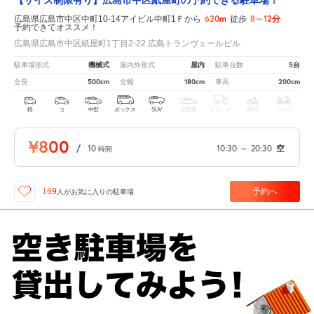
620m
8～12分
広島県広島市中区中町10-14アイビル中町1Ｆから
徒歩
予約できてオススメ！
広島県広島市中区紙屋町1丁目2-22 広島トランヴェールビル
機械式
屋内
5台
駐車場形式
屋内外形式
駐車台数
500cm
180cm
200cm
全長
全幅
車高
軽
コ
中型
ボックス
SUV
大型車
トラック
原付
バイク
¥800
/
10
10:30
～
20:30
空
時間
予約へ
169
人が
お気に入りの駐車場