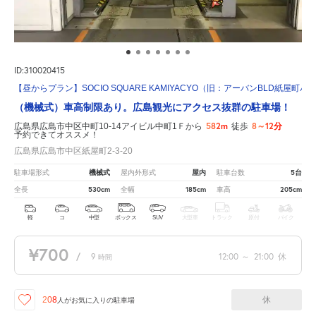
ID:310020415
【昼からプラン】SOCIO SQUARE KAMIYACYO（旧：アーバンBLD紙屋町
（機械式）車高制限あり。広島観光にアクセス抜群の駐車場！
582m
8～12分
広島県広島市中区中町10-14アイビル中町1Ｆから
徒歩
予約できてオススメ！
広島県広島市中区紙屋町2-3-20
機械式
屋内
5台
駐車場形式
屋内外形式
駐車台数
530cm
185cm
205cm
全長
全幅
車高
軽
コ
中型
ボックス
SUV
大型車
トラック
原付
バイク
¥700
/
9
12:00
～
21:00
休
時間
休
208
人が
お気に入りの駐車場