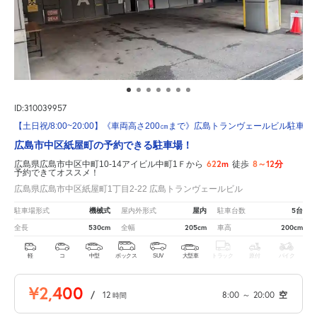
ID:310039957
【土日祝/8:00~20:00】《車両高さ200㎝まで》広島トランヴェールビル駐車場
広島市中区紙屋町の予約できる駐車場！
622m
8～12分
広島県広島市中区中町10-14アイビル中町1Ｆから
徒歩
予約できてオススメ！
広島県広島市中区紙屋町1丁目2-22 広島トランヴェールビル
機械式
屋内
5台
駐車場形式
屋内外形式
駐車台数
530cm
205cm
200cm
全長
全幅
車高
軽
コ
中型
ボックス
SUV
大型車
トラック
原付
バイク
¥2,400
/
12
8:00
～
20:00
空
時間