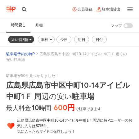
会員登録
駐車場貸出
時間貸し
月極
マップ
近い特P順
車種
今日
明日
日付
駐車場予約の特P
広島県広島市中区中町10-14アイビル中町1Ｆ 近くの
安い駐車場
駐車場が50件見つかりました！
広島県広島市中区中町10-14アイビル
中町1Ｆ
周辺の安い
駐車場
600円
10
時間
最大料金
で駐車できます
広島県広島市中区中町10-14アイビル中町1Ｆ周辺に特Pユーザーのお
5715
気に入りは
件。
気に入ったらマイPに保存しよう！