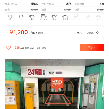
機械式
屋外
5台
駐車場形式
屋内外形式
駐車台数
530cm
190cm
205cm
全長
全幅
車高
軽
コ
中型
ボックス
SUV
大型車
トラック
原付
バイク
¥1,200
/
15.5
7:30
～
23:00
空
時間
予約へ
236
人が
お気に入りの駐車場