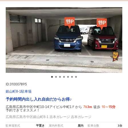
ID:310007895
銀山町8-1駐車場
予約時間内出し入れ自由だからお得♪
763m
10～15分
広島県広島市中区中町10-14アイビル中町1Ｆから
徒歩
予約できてオススメ！
広島県広島市中区銀山町8-1 吉本ガレージ 吉本ガレージ
平置き
屋内
3台
駐車場形式
屋内外形式
駐車台数