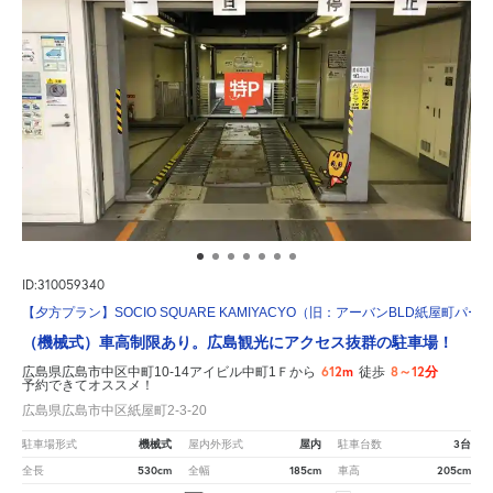
ID:310059340
【夕方プラン】SOCIO SQUARE KAMIYACYO（旧：アーバンBLD紙屋町パー
（機械式）車高制限あり。広島観光にアクセス抜群の駐車場！
612m
8～12分
広島県広島市中区中町10-14アイビル中町1Ｆから
徒歩
予約できてオススメ！
広島県広島市中区紙屋町2-3-20
機械式
屋内
3台
駐車場形式
屋内外形式
駐車台数
530cm
185cm
205cm
全長
全幅
車高