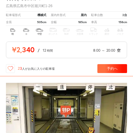
広島県広島市中区堀川町1-26
機械式
屋内
2台
駐車場形式
屋内外形式
駐車台数
505cm
185cm
158cm
全長
全幅
車高
軽
コ
中型
ボックス
SUV
大型車
トラック
原付
バイク
¥2,340
/
12
8:00
～
20:00
空
時間
予約へ
23
人が
お気に入りの駐車場