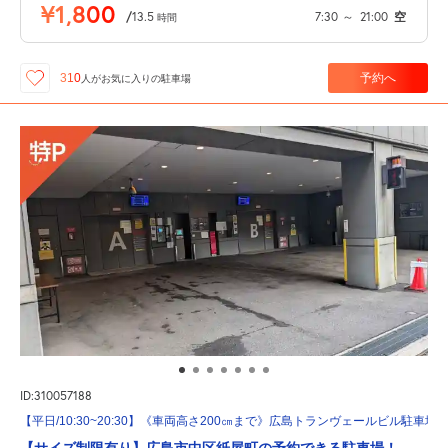
¥1,800
/
13.5
7:30
～
21:00
空
時間
予約へ
310
人が
お気に入りの駐車場
ID:310057188
【平日/10:30~20:30】《車両高さ200㎝まで》広島トランヴェールビル駐車場
【サイズ制限有り】広島市中区紙屋町の予約できる駐車場！