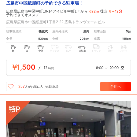
広島市中区紙屋町の予約できる駐車場！
622m
8～12分
広島県広島市中区中町10-14アイビル中町1Ｆから
徒歩
予約できてオススメ！
広島県広島市中区紙屋町1丁目2-22 広島トランヴェールビル
機械式
屋内
5台
駐車場形式
屋内外形式
駐車台数
530cm
205cm
155cm
全長
全幅
車高
軽
コ
中型
ボックス
SUV
大型車
トラック
原付
バイク
¥1,500
/
12
8:00
～
20:00
空
時間
予約へ
357
人が
お気に入りの駐車場