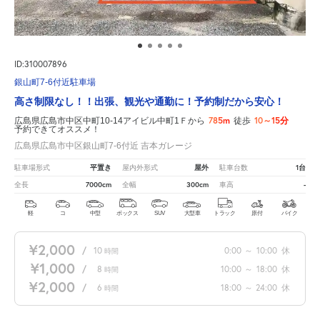
ID:310007896
銀山町7-6付近駐車場
高さ制限なし！！出張、観光や通勤に！予約制だから安心！
785m
10～15分
広島県広島市中区中町10-14アイビル中町1Ｆから
徒歩
予約できてオススメ！
広島県広島市中区銀山町7-6付近 吉本ガレージ
平置き
屋外
1台
駐車場形式
屋内外形式
駐車台数
7000cm
300cm
-
全長
全幅
車高
軽
コ
中型
ボックス
SUV
大型車
トラック
原付
バイク
¥2,000
/
10
0:00
～
10:00
休
時間
¥1,000
/
8
10:00
～
18:00
休
時間
¥2,000
/
6
18:00
～
24:00
休
時間