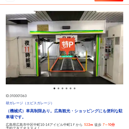
ID:310001363
胡ガレージ（エビスガレージ）
（機械式）車高制限あり。広島観光・ショッピングにも便利な駐
車場です。
522m
7～10分
広島県広島市中区中町10-14アイビル中町1Ｆから
徒歩
予約できてオススメ！