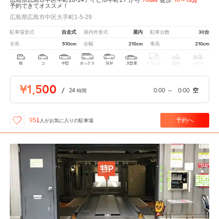
予約できてオススメ！
広島県広島市中区大手町1-5-29
自走式
屋内
30台
駐車場形式
屋内外形式
駐車台数
510cm
210cm
210cm
全長
全幅
車高
軽
コ
中型
ボックス
SUV
大型車
トラック
原付
バイク
¥1,500
/
24
0:00
～
0:00
空
時間
予約へ
951
人が
お気に入りの駐車場