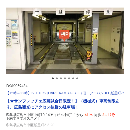
ID:310059434
【15時～22時】SOCIO SQUARE KAMIYACYO（旧：アーバンBLD紙屋町パ
【★サンフレッチェ広島試合日限定！】（機械式）車高制限あ
り。広島観光にアクセス抜群の駐車場！
611m
8～12分
広島県広島市中区中町10-14アイビル中町1Ｆから
徒歩
予約できてオススメ！
広島県広島市中区紙屋町2-3-20