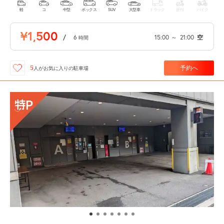
軽
コ
中型
ボックス
SUV
大型車
トラック
原付
バイク
¥1,500
/
6
15:00
～
21:00
空
時間
予約へ
5
人が
お気に入りの駐車場