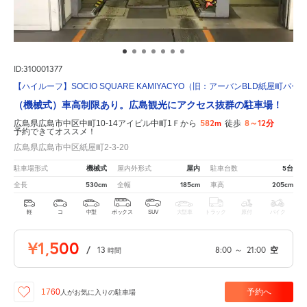
ID:310001377
【ハイルーフ】SOCIO SQUARE KAMIYACYO（旧：アーバンBLD紙屋町パー
（機械式）車高制限あり。広島観光にアクセス抜群の駐車場！
582m
8～12分
広島県広島市中区中町10-14アイビル中町1Ｆから
徒歩
予約できてオススメ！
広島県広島市中区紙屋町2-3-20
機械式
屋内
5台
駐車場形式
屋内外形式
駐車台数
530cm
185cm
205cm
全長
全幅
車高
軽
コ
中型
ボックス
SUV
大型車
トラック
原付
バイク
¥1,500
/
13
8:00
～
21:00
空
時間
予約へ
1760
人が
お気に入りの駐車場