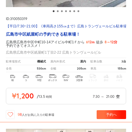
ID:310050319
【平日/7:30~21:00】《車両高さ155㎝まで》広島トランヴェールビル駐車場 
広島市中区紙屋町の予約できる駐車場！
612m
8～12分
広島県広島市中区中町10-14アイビル中町1Ｆから
徒歩
予約できてオススメ！
広島県広島市中区紙屋町1丁目2-22 広島トランヴェールビル
機械式
屋内
3台
駐車場形式
屋内外形式
駐車台数
530cm
205cm
155cm
全長
全幅
車高
軽
コ
中型
ボックス
SUV
大型車
トラック
原付
バイク
¥1,200
/
13.5
7:30
～
21:00
空
時間
予約へ
98
人が
お気に入りの駐車場