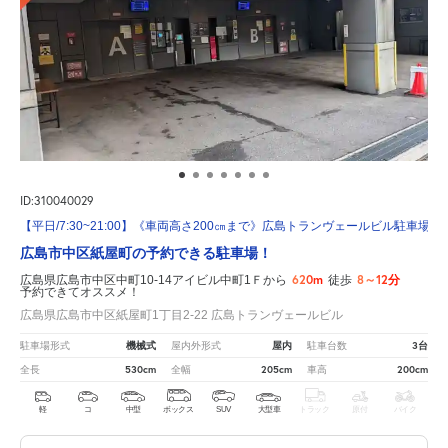
ID:310040029
【平日/7:30~21:00】《車両高さ200㎝まで》広島トランヴェールビル駐車場 
広島市中区紙屋町の予約できる駐車場！
620m
8～12分
広島県広島市中区中町10-14アイビル中町1Ｆから
徒歩
予約できてオススメ！
広島県広島市中区紙屋町1丁目2-22 広島トランヴェールビル
機械式
屋内
3台
駐車場形式
屋内外形式
駐車台数
530cm
205cm
200cm
全長
全幅
車高
軽
コ
中型
ボックス
SUV
大型車
トラック
原付
バイク