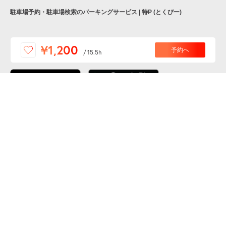
駐車場予約・駐車場検索のパーキングサービス | 特P (とくぴー)
便利な特Pアプリを
¥1,200
予約へ
/
15.5h
ダウンロードしよう！
ここから「インストール」して、便利な特Pアプリを
公式 X
GETしよう
公式 Facebook
特P