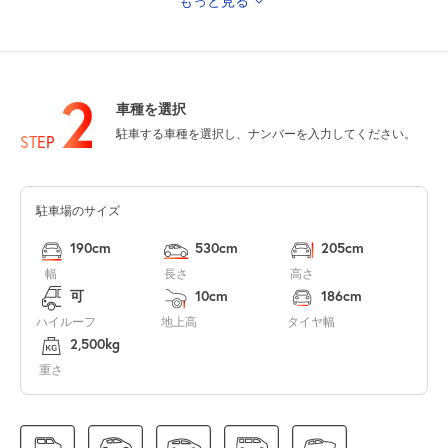
もっと見る
休
8月14日 (金)
2
車種を選択
7:30～23:00
駐車する車種を選択し、ナンバーを入力してください。
8月15日 (土)
STEP
¥3,000
空き4
駐車場のサイズ
7:30～23:00
8月16日 (日)
¥3,000
190cm
530cm
205cm
空き3
幅
長さ
高さ
可
10cm
186cm
7:30～23:00
ハイルーフ
地上高
タイヤ幅
8月17日 (月)
¥1,200
2,500kg
空き1
重さ
7:30～23:00
8月18日 (火)
¥1,200