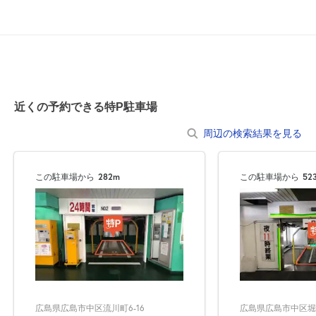
7:30～23:00
8月23日 (日)
¥3,000
空き5
7:30～23:00
8月24日 (月)
¥1,200
近くの予約できる特P駐車場
空き4
周辺の検索結果を見る
7:30～23:00
8月25日 (火)
¥1,200
この駐車場から
282m
この駐車場から
52
空き3
7:30～23:00
8月26日 (水)
¥1,200
空き3
7:30～23:00
8月27日 (木)
¥1,200
広島県広島市中区流川町6-16
広島県広島市中区堀川