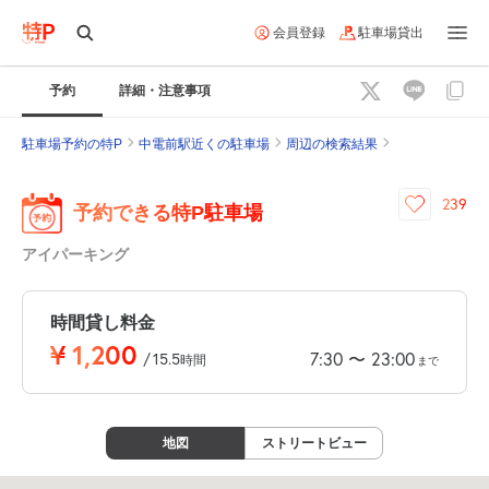
会員登録
駐車場貸出
予約
詳細・注意事項
駐車場予約の特P
中電前駅近くの駐車場
周辺の検索結果
239
予約できる特P駐車場
アイパーキング
時間貸し料金
¥
1,200
7:30
23:00
〜
/
15.5
時間
まで
地図
ストリートビュー