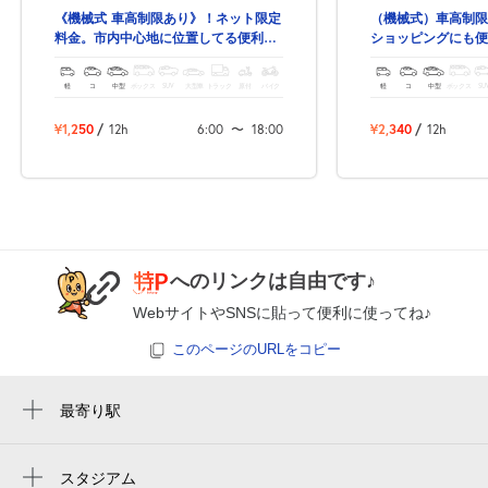
空き4
《機械式 車高制限あり》！ネット限定
（機械式）車高制限
料金。市内中心地に位置してる便利な
ショッピングにも便
駐車場。広島観光などに是非！
7:30～23:00
8月28日 (金)
¥1,200
軽
コ
中型
ボックス
SUV
大型車
トラック
原付
バイク
軽
コ
中型
ボックス
SU
空き4
¥1,250
/
12h
6:00
〜
18:00
¥2,340
/
12h
7:30～23:00
8月29日 (土)
¥3,000
空き5
へのリンクは自由です♪
7:30～23:00
8月30日 (日)
¥3,000
WebサイトやSNSに貼って便利に使ってね♪
空き5
このページのURLをコピー
7:30～23:00
最寄り駅
8月31日 (月)
¥1,200
袋町駅
空き4
中電前駅
スタジアム