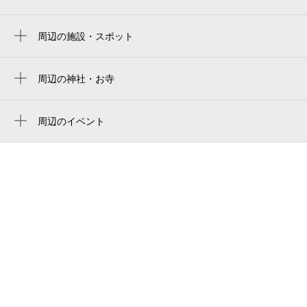
7:30～23:00
エディオンピースウイング広島
本通駅
9月1日 (火)
¥1,200
edionピースウイング広島
周辺の施設・スポット
空き5
立町駅
広島ダンススタジオ studio links
エディオンピースウィング広島
八丁堀駅
7:30～23:00
広島リッチホテル並木通り
周辺の神社・お寺
edion peace wing hiroshima
9月2日 (水)
胡町駅
¥3,000
妙慶院
サンチャゴホテル Santiago Hotel
空き5
広島サッカースタジアム
紙屋町東駅
戒善寺
周辺のイベント
三井ガーデンホテルブライダルデスク
hiroshimaスタジアムパークproject（サンフ
親子で参加 ～世界の国のことを学ぼう
市役所前駅
7:30～23:00
圓隆寺
レッチェ広島）
お好み焼き鉄板焼き・次郎吉
「HICキッズセミナー」～
9月3日 (木)
¥1,200
紙屋町西駅
円隆寺
広島市民球場
空き5
ロッコー中町グランドマンション
夏のアニマルスイーツブッフェ ～スイー
銀山町駅
ツアドベンチャー～
本照寺
MAZDA Zoom-Zoom スタジアム 広島
da daico（ダ ダイコー）
7:30～23:00
県庁前駅
ANAクラウンプラザホテル広島×オタフクソ
mazda zoom-zoom stadium hiroshima
カルミア美肌クリニック
9月4日 (金)
¥1,200
ース サマーコラボレーション「World
鷹野橋駅
空き5
Street Buffet with Otafuku 2026」（ワ
バルコム bmw 広島総合グランド
良和ハウス 広島並木通り店
ールドストリートブッフェ）
balcom bmw広島県総合グラウンド陸上競技
たむらギャラリー
GET BACK（広島開催）
場
休
9月5日 (土)
並木通りss／（有）榎崎石油店
企画展「現代刀の愉しみ」