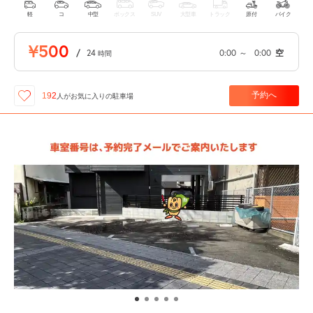
軽
コ
中型
ボックス
SUV
大型車
トラック
原付
バイク
¥500
/
24
0:00
～
0:00
空
時間
予約へ
192
人が
お気に入りの駐車場