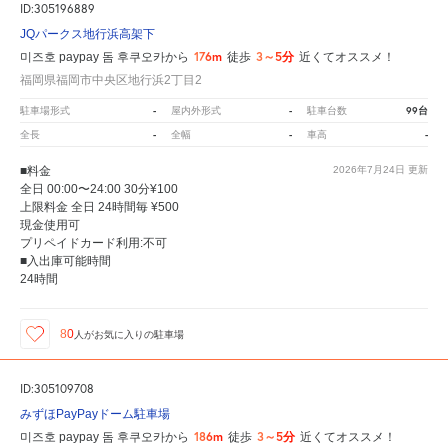
ID:305196889
JQパークス地行浜高架下
176m
3～5分
미즈호 paypay 돔 후쿠오카から
徒歩
近くてオススメ！
福岡県福岡市中央区地行浜2丁目2
-
-
99台
駐車場形式
屋内外形式
駐車台数
-
-
-
全長
全幅
車高
■料金
2026年7月24日
更新
全日 00:00〜24:00 30分¥100
上限料金 全日 24時間毎 ¥500
現金使用可
プリペイドカード利用:不可
■入出庫可能時間
24時間
80
人が
お気に入りの駐車場
ID:305109708
みずほPayPayドーム駐車場
186m
3～5分
미즈호 paypay 돔 후쿠오카から
徒歩
近くてオススメ！