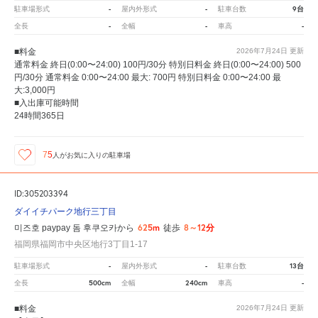
-
-
9台
駐車場形式
屋内外形式
駐車台数
-
-
-
全長
全幅
車高
■料金
2026年7月24日
更新
通常料金 終日(0:00〜24:00) 100円/30分 特別日料金 終日(0:00〜24:00) 500
円/30分 通常料金 0:00〜24:00 最大: 700円 特別日料金 0:00〜24:00 最
大:3,000円
■入出庫可能時間
24時間365日
75
人が
お気に入りの駐車場
ID:305203394
ダイイチパーク地行三丁目
625m
8～12分
미즈호 paypay 돔 후쿠오카から
徒歩
福岡県福岡市中央区地行3丁目1-17
-
-
13台
駐車場形式
屋内外形式
駐車台数
500cm
240cm
-
全長
全幅
車高
■料金
2026年7月24日
更新