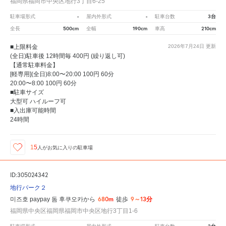
福岡県福岡市中央区地行3丁目6-25
-
-
3台
駐車場形式
屋内外形式
駐車台数
500cm
190cm
210cm
全長
全幅
車高
■上限料金
2026年7月24日
更新
(全日)駐車後 12時間毎 400円 (繰り返し可)
【通常駐車料金】
[軽専用](全日)8:00〜20:00 100円 60分
20:00〜8:00 100円 60分
■駐車サイズ
大型可 ハイルーフ可
■入出庫可能時間
24時間
15
人が
お気に入りの駐車場
ID:305024342
地行パーク２
680m
9～13分
미즈호 paypay 돔 후쿠오카から
徒歩
福岡県中央区福岡県福岡市中央区地行3丁目1-6