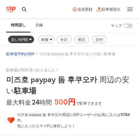
会員登録
駐車場貸出
時間貸し
月極
マップ
近い特P順
車種
今日
明日
日付
駐車場予約の特P
미즈호 paypay 돔 후쿠오카 近くの安い駐車場
駐車場が50件見つかりました！
미즈호 paypay 돔 후쿠오카
周辺の安
い
駐車場
500円
24
時間
最大料金
で駐車できます
11784
미즈호 paypay 돔 후쿠오카周辺に特Pユーザーのお気に入りは
件。
気に入ったらマイPに保存しよう！