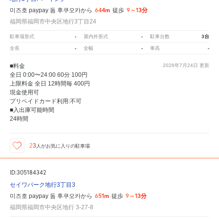
644m
9～13分
미즈호 paypay 돔 후쿠오카から
徒歩
福岡県福岡市中央区地行3丁目24
-
-
3台
駐車場形式
屋内外形式
駐車台数
-
-
-
全長
全幅
車高
■料金
2026年7月24日
更新
全日 0:00〜24:00 60分 100円
上限料金 全日 12時間毎 400円
現金使用可
プリペイドカード利用:不可
■入出庫可能時間
24時間
23
人が
お気に入りの駐車場
ID:305184342
セイワパーク地行3丁目3
651m
9～13分
미즈호 paypay 돔 후쿠오카から
徒歩
福岡県福岡市中央区地行 3-27-8