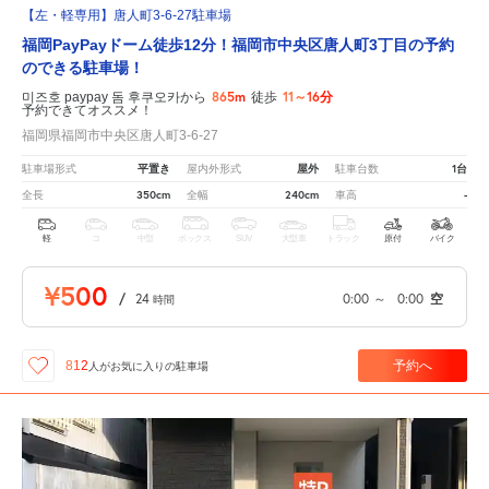
【左・軽専用】唐人町3-6-27駐車場
福岡PayPayドーム徒歩12分！福岡市中央区唐人町3丁目の予約
のできる駐車場！
865m
11～16分
미즈호 paypay 돔 후쿠오카から
徒歩
予約できてオススメ！
福岡県福岡市中央区唐人町3-6-27
平置き
屋外
1台
駐車場形式
屋内外形式
駐車台数
350cm
240cm
-
全長
全幅
車高
軽
コ
中型
ボックス
SUV
大型車
トラック
原付
バイク
¥500
/
24
0:00
～
0:00
空
時間
予約へ
812
人が
お気に入りの駐車場