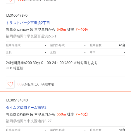
ID:310049870
トラストパーク百道浜2丁目
540m
7～10分
미즈호 paypay 돔 후쿠오카から
徒歩
福岡県福岡市早良区百道浜2-1-1
-
-
40台
駐車場形式
屋内外形式
駐車台数
-
-
-
全長
全幅
車高
24時間営業\\200 30分 0：00-24：00 \\800 ※繰り返しあり
※０時更新
80
人が
お気に入りの駐車場
ID:305184340
タイムズ福岡ドーム南第2
550m
7～10分
미즈호 paypay 돔 후쿠오카から
徒歩
福岡県福岡市中央区地行3-27
-
-
18台
駐車場形式
屋内外形式
駐車台数