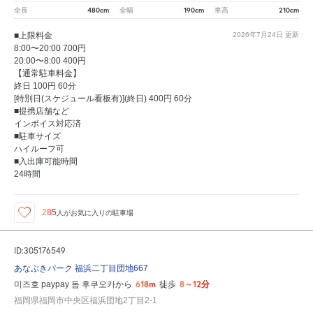
480cm
190cm
210cm
全長
全幅
車高
■上限料金
2026年7月24日
更新
8:00〜20:00 700円
20:00〜8:00 400円
【通常駐車料金】
終日 100円 60分
[特別日(スケジュール看板有)](終日) 400円 60分
■提携店舗など
インボイス対応済
■駐車サイズ
ハイルーフ可
■入出庫可能時間
24時間
285
人が
お気に入りの駐車場
ID:305176549
あなぶきパーク 福浜二丁目団地667
618m
8～12分
미즈호 paypay 돔 후쿠오카から
徒歩
福岡県福岡市中央区福浜団地2丁目2-1