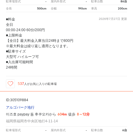
-
-
86台
駐車場形式
屋内外形式
駐車台数
500cm
190cm
200cm
全長
全幅
車高
■料金
2026年7月27日
更新
全日
00:00-24:00 60分/200円
■上限料金
【全日】最大料金入庫当日24時まで800円
※最大料金は繰り返し適用となります。
■駐車サイズ
大型可 ハイルーフ可
■入出庫可能時間
24時間
537
人が
お気に入りの駐車場
ID:305109884
アルゴパーク地行
604m
8～12分
미즈호 paypay 돔 후쿠오카から
徒歩
福岡県福岡市中央区地行4-11-14
-
-
6台
駐車場形式
屋内外形式
駐車台数