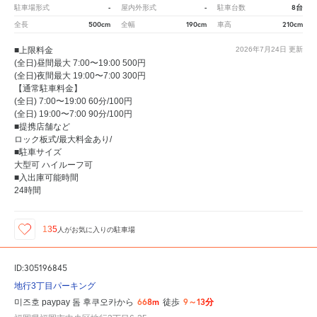
-
-
8台
駐車場形式
屋内外形式
駐車台数
500cm
190cm
210cm
全長
全幅
車高
■上限料金
2026年7月24日
更新
(全日)昼間最大 7:00〜19:00 500円
(全日)夜間最大 19:00〜7:00 300円
【通常駐車料金】
(全日) 7:00〜19:00 60分/100円
(全日) 19:00〜7:00 90分/100円
■提携店舗など
ロック板式/最大料金あり/
■駐車サイズ
大型可 ハイルーフ可
■入出庫可能時間
24時間
135
人が
お気に入りの駐車場
ID:305196845
地行3丁目パーキング
668m
9～13分
미즈호 paypay 돔 후쿠오카から
徒歩