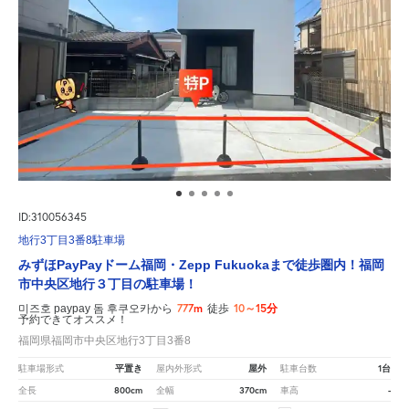
ID:310056345
地行3丁目3番8駐車場
みずほPayPayドーム福岡・Zepp Fukuokaまで徒歩圏内！福岡
市中央区地行３丁目の駐車場！
777m
10～15分
미즈호 paypay 돔 후쿠오카から
徒歩
予約できてオススメ！
福岡県福岡市中央区地行3丁目3番8
平置き
屋外
1台
駐車場形式
屋内外形式
駐車台数
800cm
370cm
-
全長
全幅
車高