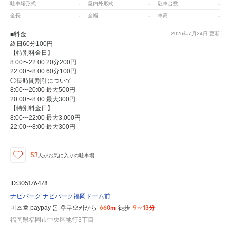
-
-
-
駐車場形式
屋内外形式
駐車台数
-
-
-
全長
全幅
車高
■料金
2026年7月24日
更新
終日60分100円
【特別料金日】
8:00〜22:00 20分200円
22:00〜8:00 60分100円
◯長時間割引について
8:00〜20:00 最大500円
20:00〜8:00 最大300円
【特別料金日】
8:00〜22:00 最大3,000円
22:00〜8:00 最大300円
53
人が
お気に入りの駐車場
ID:305176478
ナビパーク ナビパーク福岡ドーム前
660m
9～13分
미즈호 paypay 돔 후쿠오카から
徒歩
福岡県福岡市中央区地行3丁目