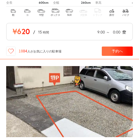
600cm
260cm
-
全長
全幅
車高
軽
コ
中型
ボックス
SUV
大型車
トラック
原付
バイク
¥620
/
15
9:00
～
0:00
空
時間
予約へ
1884
人が
お気に入りの駐車場