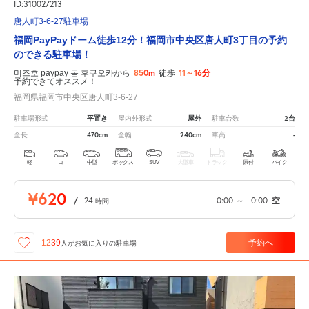
ID:310027213
唐人町3-6-27駐車場
福岡PayPayドーム徒歩12分！福岡市中央区唐人町3丁目の予約
のできる駐車場！
850m
11～16分
미즈호 paypay 돔 후쿠오카から
徒歩
予約できてオススメ！
福岡県福岡市中央区唐人町3-6-27
平置き
屋外
2台
駐車場形式
屋内外形式
駐車台数
470cm
240cm
-
全長
全幅
車高
軽
コ
中型
ボックス
SUV
大型車
トラック
原付
バイク
¥620
/
24
0:00
～
0:00
空
時間
予約へ
1239
人が
お気に入りの駐車場