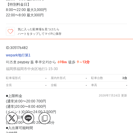
【特別料金日】
8:00〜22:00 最大3,000円
22:00〜8:00 最大300円
気に入った駐車場を見つけたら
ハートをタップしてマイPに保存
ID:305176482
wepark地行第1
698m
9～13分
미즈호 paypay 돔 후쿠오카から
徒歩
福岡県福岡市中央区地行1-15-30
-
-
2台
駐車場形式
屋内外形式
駐車台数
-
-
-
全長
全幅
車高
■上限料金
2026年7月24日
更新
(通常)8:00〜20:00 700円
(通常)20:00〜8:00 400円
(イベント)0:00〜24:00 2,500円
【通常駐車料金】
(通常)0:00〜24:00 200円 60分
■入出庫可能時間