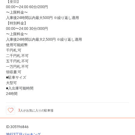
【全日】
00:00〜24:00 60分/200円
〜上限料金〜
入庫後24時間以内最大500円 ※繰り返し適用
【特別料金】
00:00〜24:00 30分/300円
〜上限料金〜
入庫後24時間以内最大2,500円 ※繰り返し適用
使用可能紙幣
千円札:可
二千円札:不可
五千円札:不可
一万円札:不可
領収書:可
■駐車サイズ
大型可
■入出庫可能時間
24時間
3
人が
お気に入りの駐車場
ID:305196846
地行3丁目パーキング