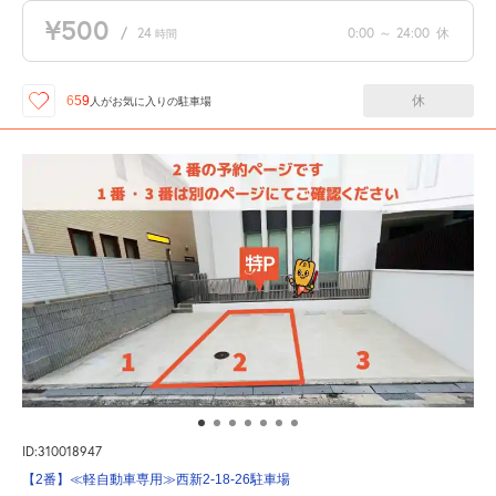
¥500
/
24
0:00
～
24:00
休
時間
休
659
人が
お気に入りの駐車場
ID:310018947
【2番】≪軽自動車専用≫西新2-18-26駐車場