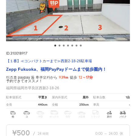
ID:310018917
【１番】≪コンパクトカーまで≫西新2-18-26駐車場
Zepp Fukuoka、福岡PayPayドームまで徒歩圏内！
939m
12～17分
미즈호 paypay 돔 후쿠오카から
徒歩
予約できてオススメ！
福岡県福岡市早良区西新2-18-26
平置き
屋外
1台
駐車場形式
屋内外形式
駐車台数
440cm
250cm
-
全長
全幅
車高
軽
コ
中型
ボックス
SUV
大型車
トラック
原付
バイク
¥500
/
24
0:00
～
24:00
休
時間