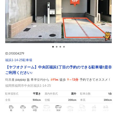
ID:310004279
福浜1-14-25駐車場
【ヤフオクドーム】中央区福浜1丁目の予約のできる駐車場‼是非
ご利用ください♪
691m
9～13分
미즈호 paypay 돔 후쿠오카から
徒歩
予約できてオススメ！
福岡県福岡市中央区福浜1-14-25
平置き
屋外
1台
駐車場形式
屋内外形式
駐車台数
500cm
200cm
280cm
全長
全幅
車高
軽
コ
中型
ボックス
SUV
大型車
トラック
原付
バイク