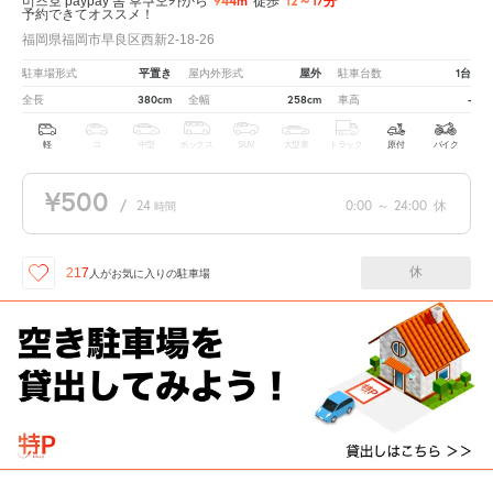
944m
12～17分
미즈호 paypay 돔 후쿠오카から
徒歩
予約できてオススメ！
福岡県福岡市早良区西新2-18-26
平置き
屋外
1台
駐車場形式
屋内外形式
駐車台数
380cm
258cm
-
全長
全幅
車高
軽
コ
中型
ボックス
SUV
大型車
トラック
原付
バイク
¥500
/
24
0:00
～
24:00
休
時間
休
217
人が
お気に入りの駐車場