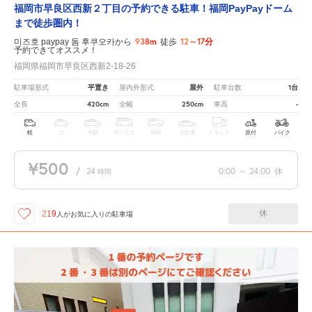
福岡市早良区西新２丁目の予約できる駐車！福岡PayPayドーム
まで徒歩圏内！
938m
12～17分
미즈호 paypay 돔 후쿠오카から
徒歩
予約できてオススメ！
福岡県福岡市早良区西新2-18-26
平置き
屋外
1台
駐車場形式
屋内外形式
駐車台数
420cm
250cm
-
全長
全幅
車高
軽
コ
中型
ボックス
SUV
大型車
トラック
原付
バイク
¥500
/
24
0:00
～
24:00
休
時間
休
219
人が
お気に入りの駐車場