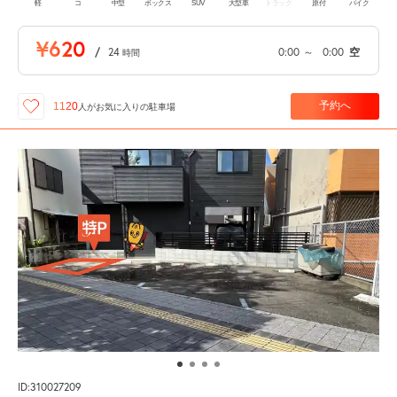
軽
コ
中型
ボックス
SUV
大型車
トラック
原付
バイク
¥620
/
24
0:00
～
0:00
空
時間
予約へ
1120
人が
お気に入りの駐車場
ID:310027209