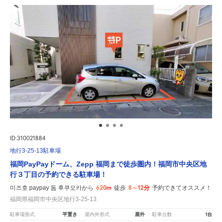
ID:310021884
地行3-25-13駐車場
福岡PayPayドーム、Zepp 福岡まで徒歩圏内！福岡市中央区地
行３丁目の予約できる駐車場！
620m
8～12分
미즈호 paypay 돔 후쿠오카から
徒歩
予約できてオススメ！
福岡県福岡市中央区地行3-25-13
平置き
屋外
1台
駐車場形式
屋内外形式
駐車台数