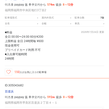
574m
8～12分
미즈호 paypay 돔 후쿠오카から
徒歩
福岡県福岡市中央区地行3丁目2
-
-
7台
駐車場形式
屋内外形式
駐車台数
-
-
-
全長
全幅
車高
■料金
2026年7月24日
更新
全日 00:00〜24:00 60分¥200
上限料金 全日 24時間毎 ¥600
現金使用可
プリペイドカード利用:不可
■入出庫可能時間
24時間
550
人が
お気に入りの駐車場
ID:305043682
百道浜
592m
8～12分
미즈호 paypay 돔 후쿠오카から
徒歩
福岡県福岡市早良区百道浜２丁目４－１