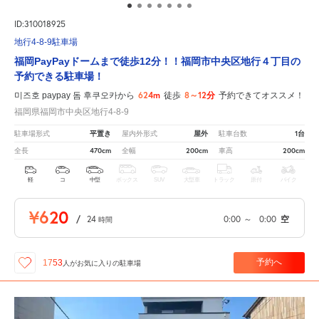
ID:310018925
地行4-8-9駐車場
福岡PayPayドームまで徒歩12分！！福岡市中央区地行４丁目の
予約できる駐車場！
624m
8～12分
미즈호 paypay 돔 후쿠오카から
徒歩
予約できてオススメ！
福岡県福岡市中央区地行4-8-9
平置き
屋外
1台
駐車場形式
屋内外形式
駐車台数
470cm
200cm
200cm
全長
全幅
車高
軽
コ
中型
ボックス
SUV
大型車
トラック
原付
バイク
¥620
/
24
0:00
～
0:00
空
時間
予約へ
1753
人が
お気に入りの駐車場