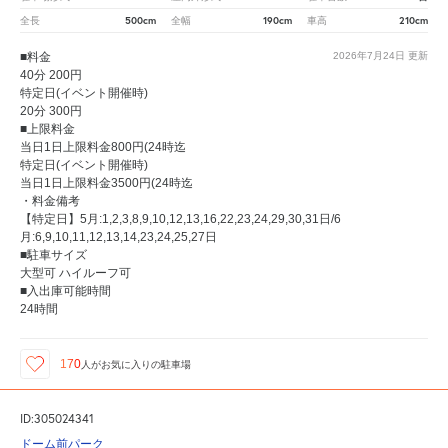
500cm
190cm
210cm
全長
全幅
車高
■料金
2026年7月24日
更新
40分 200円
特定日(イベント開催時)
20分 300円
■上限料金
当日1日上限料金800円(24時迄
特定日(イベント開催時)
当日1日上限料金3500円(24時迄
・料金備考
【特定日】5月:1,2,3,8,9,10,12,13,16,22,23,24,29,30,31日/6
月:6,9,10,11,12,13,14,23,24,25,27日
■駐車サイズ
大型可 ハイルーフ可
■入出庫可能時間
24時間
170
人が
お気に入りの駐車場
ID:305024341
ドーム前パーク