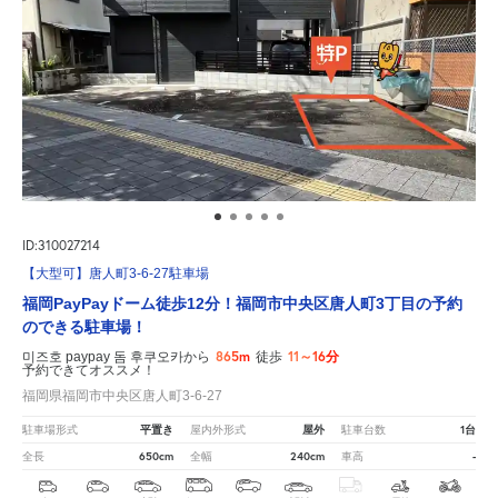
ID:310027214
【大型可】唐人町3-6-27駐車場
福岡PayPayドーム徒歩12分！福岡市中央区唐人町3丁目の予約
のできる駐車場！
865m
11～16分
미즈호 paypay 돔 후쿠오카から
徒歩
予約できてオススメ！
福岡県福岡市中央区唐人町3-6-27
平置き
屋外
1台
駐車場形式
屋内外形式
駐車台数
650cm
240cm
-
全長
全幅
車高