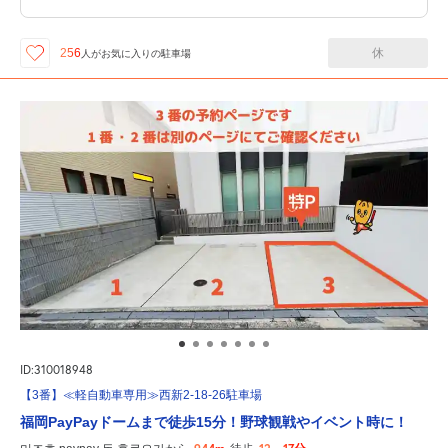
休
256
人が
お気に入りの駐車場
ID:310018948
【3番】≪軽自動車専用≫西新2-18-26駐車場
福岡PayPayドームまで徒歩15分！野球観戦やイベント時に！