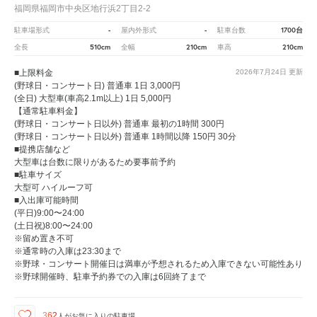
福岡県福岡市中央区地行浜2丁目2-2
-
-
1700台
駐車場形式
屋内外形式
駐車台数
510cm
210cm
210cm
全長
全幅
車高
■上限料金
2026年7月24日
更新
(野球日・コンサート日) 普通車 1日 3,000円
(全日) 大型車(車高2.1m以上) 1日 5,000円
【通常駐車料金】
(野球日・コンサート日以外) 普通車 最初の1時間 300円
(野球日・コンサート日以外) 普通車 1時間以降 150円 30分
■提携店舗など
大型車は台数に限りがあるため要事前予約
■駐車サイズ
大型可 ハイルーフ可
■入出庫可能時間
(平日)9:00〜24:00
(土日祝)8:00〜24:00
※留め置き不可
※通常時の入庫は23:30まで
※野球・コンサート開催日は満車が予想されるため入庫できない可能性あり
※野球開催時、駐車予約券での入庫は6回終了まで
362
人が
お気に入りの駐車場