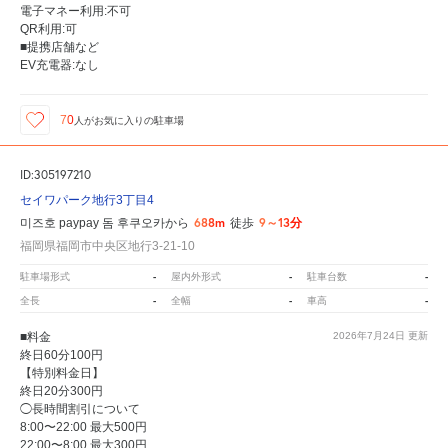
電子マネー利用:不可
QR利用:可
■提携店舗など
EV充電器:なし
70
人が
お気に入りの駐車場
ID:305197210
セイワパーク地行3丁目4
688m
9～13分
미즈호 paypay 돔 후쿠오카から
徒歩
福岡県福岡市中央区地行3-21-10
-
-
-
駐車場形式
屋内外形式
駐車台数
-
-
-
全長
全幅
車高
■料金
2026年7月24日
更新
終日60分100円
【特別料金日】
終日20分300円
◯長時間割引について
8:00〜22:00 最大500円
22:00〜8:00 最大300円