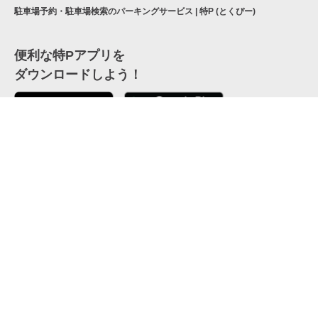
駐車場予約・駐車場検索のパーキングサービス | 特P (とくぴー)
便利な特Pアプリを
ダウンロードしよう！
ここから「インストール」して、便利な特Pアプリを
公式 X
GETしよう
公式 Facebook
特P