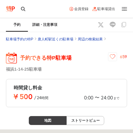
会員登録
駐車場貸出
予約
詳細・注意事項
駐車場予約の特P
唐人町駅近くの駐車場
周辺の検索結果
659
予約できる特P駐車場
福浜1-14-25駐車場
時間貸し料金
¥
500
〜
0:00
24:00
/
24
時間
まで
地図
ストリートビュー