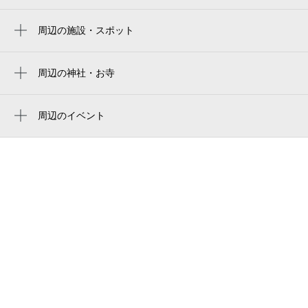
미즈호 paypay 돔 후쿠오카
福岡paypay巨蛋
周辺の施設・スポット
福浜海岸
mizuho paypay dome fukuoka
福浜団地11棟
周辺の神社・お寺
みずほpaypayドーム福岡
周辺に神社・お寺が見つかりませんでした。
西日本短期大学図書館
fukuoka paypay dome
周辺のイベント
paypayドーム
후쿠오카 paypay 돔
魔法の美術館（福岡）
福岡市立福浜小学校
福冈瑞穗paypay巨蛋
Pet博2026 福岡
伊崎漁港 夕市
福岡市営平和台陸上競技場
ホークス肉肉祭り
福岡市立 当仁中学校
本格焼酎・泡盛とうまいもん祭2026
福浜公園
福浜公民館
市営福浜住宅14棟
（財）博多海員会館