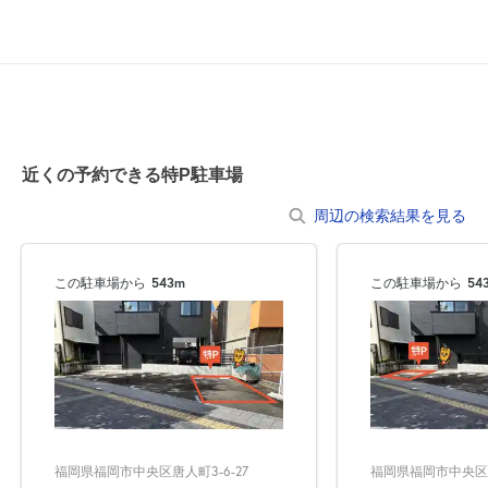
近くの予約できる特P駐車場
周辺の検索結果を見る
この駐車場から
543m
この駐車場から
54
福岡県福岡市中央区唐人町3-6-27
福岡県福岡市中央区唐