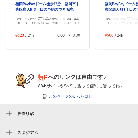
福岡PayPayドーム徒歩12分！福岡市中
福岡PayPayドー
央区唐人町3丁目の予約のできる駐車
央区唐人町3丁目の
場！
場！
軽
コ
中型
ボックス
SUV
大型車
トラック
原付
バイク
軽
コ
中型
ボックス
SU
¥620
/
24h
0:00
〜
0:00
¥500
/
24h
へのリンクは自由です♪
WebサイトやSNSに貼って便利に使ってね♪
このページのURLをコピー
最寄り駅
唐人町駅
大濠公園駅
スタジアム