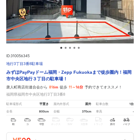
ID:310056345
地行3丁目3番8駐車場
みずほPayPayドーム福岡・Zepp Fukuokaまで徒歩圏内！福岡
市中央区地行３丁目の駐車場！
816m
11～16分
唐人町商店街連合会から
徒歩
予約できてオススメ！
福岡県福岡市中央区地行3丁目3番8
平置き
屋外
1台
駐車場形式
屋内外形式
駐車台数
800cm
370cm
-
全長
全幅
車高
軽
コ
中型
ボックス
SUV
大型車
トラック
原付
バイク