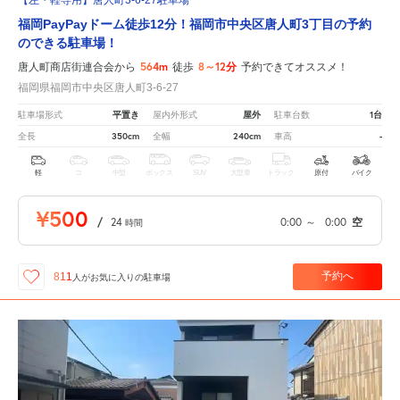
【左・軽専用】唐人町3-6-27駐車場
福岡PayPayドーム徒歩12分！福岡市中央区唐人町3丁目の予約
のできる駐車場！
564m
8～12分
唐人町商店街連合会から
徒歩
予約できてオススメ！
福岡県福岡市中央区唐人町3-6-27
平置き
屋外
1台
駐車場形式
屋内外形式
駐車台数
350cm
240cm
-
全長
全幅
車高
軽
コ
中型
ボックス
SUV
大型車
トラック
原付
バイク
¥500
/
24
0:00
～
0:00
空
時間
予約へ
811
人が
お気に入りの駐車場