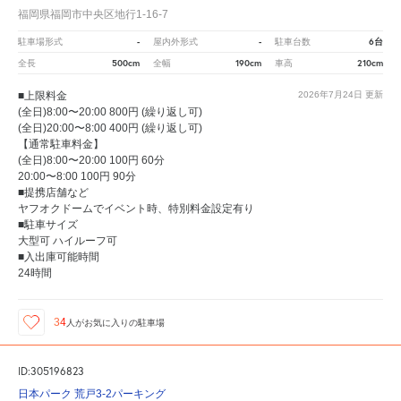
福岡県福岡市中央区地行1-16-7
-
-
6台
駐車場形式
屋内外形式
駐車台数
500cm
190cm
210cm
全長
全幅
車高
■上限料金
2026年7月24日
更新
(全日)8:00〜20:00 800円 (繰り返し可)
(全日)20:00〜8:00 400円 (繰り返し可)
【通常駐車料金】
(全日)8:00〜20:00 100円 60分
20:00〜8:00 100円 90分
■提携店舗など
ヤフオクドームでイベント時、特別料金設定有り
■駐車サイズ
大型可 ハイルーフ可
■入出庫可能時間
24時間
34
人が
お気に入りの駐車場
ID:305196823
日本パーク 荒戸3-2パーキング