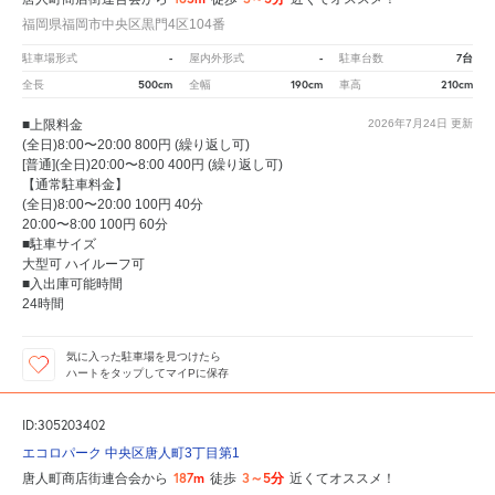
福岡県福岡市中央区黒門4区104番
-
-
7台
駐車場形式
屋内外形式
駐車台数
500cm
190cm
210cm
全長
全幅
車高
■上限料金
2026年7月24日
更新
(全日)8:00〜20:00 800円 (繰り返し可)
[普通](全日)20:00〜8:00 400円 (繰り返し可)
【通常駐車料金】
(全日)8:00〜20:00 100円 40分
20:00〜8:00 100円 60分
■駐車サイズ
大型可 ハイルーフ可
■入出庫可能時間
24時間
気に入った駐車場を見つけたら
ハートをタップしてマイPに保存
ID:305203402
エコロパーク 中央区唐人町3丁目第1
187m
3～5分
唐人町商店街連合会から
徒歩
近くてオススメ！