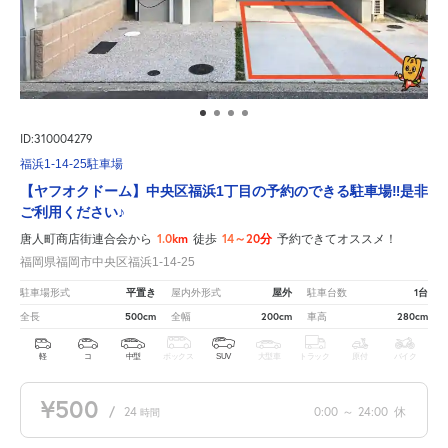
ID:310004279
福浜1-14-25駐車場
【ヤフオクドーム】中央区福浜1丁目の予約のできる駐車場‼是非
ご利用ください♪
1.0km
14～20分
唐人町商店街連合会から
徒歩
予約できてオススメ！
福岡県福岡市中央区福浜1-14-25
平置き
屋外
1台
駐車場形式
屋内外形式
駐車台数
500cm
200cm
280cm
全長
全幅
車高
軽
コ
中型
ボックス
SUV
大型車
トラック
原付
バイク
¥500
/
24
0:00
～
24:00
休
時間