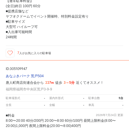
【通常駐車料金】
(全日)終日 100円 60分
■提携店舗など
ヤフオクドームでイベント開催時、特別料金設定有り
■駐車サイズ
大型可 ハイルーフ可
■入出庫可能時間
24時間
7
人が
お気に入りの駐車場
ID:305109947
あなぶきパーク 荒戸504
227m
3～5分
唐人町商店街連合会から
徒歩
近くてオススメ！
福岡県福岡市中央区荒戸3-9-9
-
-
5台
駐車場形式
屋内外形式
駐車台数
-
-
-
全長
全幅
車高
■料金
2026年7月24日
更新
8:00〜20:00 40分/200円 20:00〜8:00 60分/100円 昼間上限料金(8:00〜
20:00)1,000円 夜間上限料金(20:00〜8:00)400円