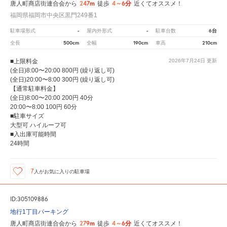
247m
4～6分
唐人町商店街連合会から
徒歩
近くてオススメ！
福岡県福岡市中央区黒門249番1
-
-
6台
駐車場形式
屋内外形式
駐車台数
500cm
190cm
210cm
全長
全幅
車高
■上限料金
2026年7月24日
更新
(全日)8:00〜20:00 800円 (繰り返し可)
(全日)20:00〜8:00 300円 (繰り返し可)
【通常駐車料金】
(全日)8:00〜20:00 200円 40分
20:00〜8:00 100円 60分
■駐車サイズ
大型可 ハイルーフ可
■入出庫可能時間
24時間
7
人が
お気に入りの駐車場
ID:305109886
地行1丁目パーキング
279m
4～6分
唐人町商店街連合会から
徒歩
近くてオススメ！