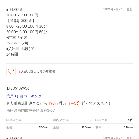
■上限料金
2026年7月24日
更新
20:00〜8:00 700円
【通常駐車料金】
8:00〜20:00 100円 30分
20:00〜8:00 100円 60分
■駐車サイズ
ハイルーフ可
■入出庫可能時間
24時間
9
人が
お気に入りの駐車場
ID:305109956
荒戸3丁目パーキング
198m
3～5分
唐人町商店街連合会から
徒歩
近くてオススメ！
福岡県福岡市中央区荒戸3-17
-
-
4台
駐車場形式
屋内外形式
駐車台数
500cm
190cm
210cm
全長
全幅
車高
■上限料金
2026年7月24日
更新