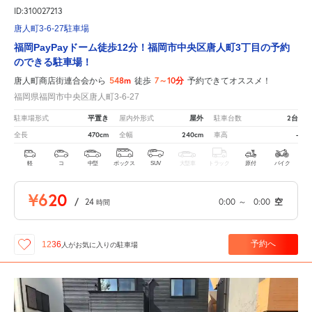
ID:310027213
唐人町3-6-27駐車場
福岡PayPayドーム徒歩12分！福岡市中央区唐人町3丁目の予約
のできる駐車場！
548m
7～10分
唐人町商店街連合会から
徒歩
予約できてオススメ！
福岡県福岡市中央区唐人町3-6-27
平置き
屋外
2台
駐車場形式
屋内外形式
駐車台数
470cm
240cm
-
全長
全幅
車高
軽
コ
中型
ボックス
SUV
大型車
トラック
原付
バイク
¥620
/
24
0:00
～
0:00
空
時間
予約へ
1236
人が
お気に入りの駐車場