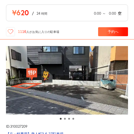
¥620
/
24
0:00
～
0:00
空
時間
予約へ
1116
人が
お気に入りの駐車場
ID:310027209