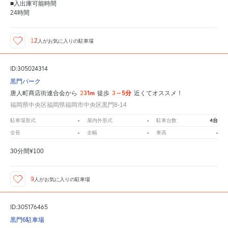
■入出庫可能時間
24時間
12
人が
お気に入りの駐車場
ID:305024314
黒門パーク
231m
3～5分
唐人町商店街連合会から
徒歩
近くてオススメ！
福岡県中央区福岡県福岡市中央区黒門8-14
-
-
4台
駐車場形式
屋内外形式
駐車台数
-
-
-
全長
全幅
車高
30分間¥100
9
人が
お気に入りの駐車場
ID:305176465
黒門6駐車場