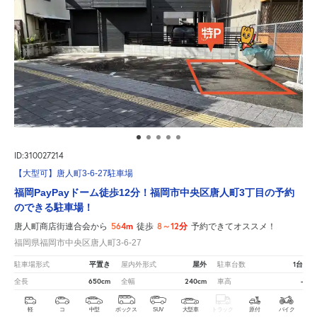
ID:310027214
【大型可】唐人町3-6-27駐車場
福岡PayPayドーム徒歩12分！福岡市中央区唐人町3丁目の予約
のできる駐車場！
564m
8～12分
唐人町商店街連合会から
徒歩
予約できてオススメ！
福岡県福岡市中央区唐人町3-6-27
平置き
屋外
1台
駐車場形式
屋内外形式
駐車台数
650cm
240cm
-
全長
全幅
車高
軽
コ
中型
ボックス
SUV
大型車
トラック
原付
バイク