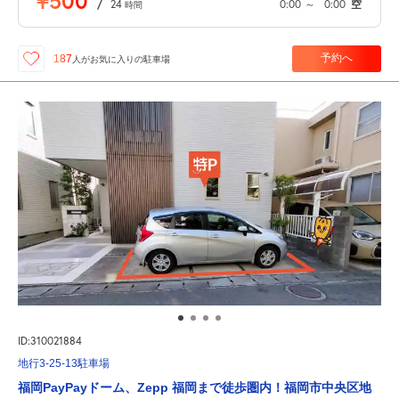
¥500
/
24
0:00
～
0:00
空
時間
予約へ
187
人が
お気に入りの駐車場
ID:310021884
地行3-25-13駐車場
福岡PayPayドーム、Zepp 福岡まで徒歩圏内！福岡市中央区地