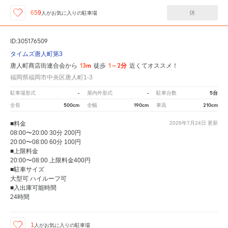
休
659
人が
お気に入りの駐車場
ID:305176509
タイムズ唐人町第3
13m
1～2分
唐人町商店街連合会から
徒歩
近くてオススメ！
福岡県福岡市中央区唐人町1-3
-
-
5台
駐車場形式
屋内外形式
駐車台数
500cm
190cm
210cm
全長
全幅
車高
■料金
2026年7月24日
更新
08:00〜20:00 30分 200円
20:00〜08:00 60分 100円
■上限料金
20:00〜08:00 上限料金400円
■駐車サイズ
大型可 ハイルーフ可
■入出庫可能時間
24時間
1
人が
お気に入りの駐車場