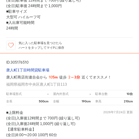
(全日)駐車後 12時間まで 700円 (繰り返し可)
(全日)駐車後 24時間まで 1,000円
■駐車サイズ
大型可 ハイルーフ可
■入出庫可能時間
24時間
気に入った駐車場を見つけたら
ハートをタップしてマイPに保存
ID:305176510
唐人町1丁目時間貸駐車場
105m
2～3分
唐人町商店街連合会から
徒歩
近くてオススメ！
福岡県福岡市中央区唐人町1丁目113
-
-
10台
駐車場形式
屋内外形式
駐車台数
500cm
190cm
210cm
全長
全幅
車高
■上限料金
2026年7月24日
更新
(全日)入庫後12時間まで 700円 (繰り返し可)
(全日)入庫後24時間 1,000円 (繰り返し可)
【通常駐車料金】
(全日)8:00〜20:00 100円 60分