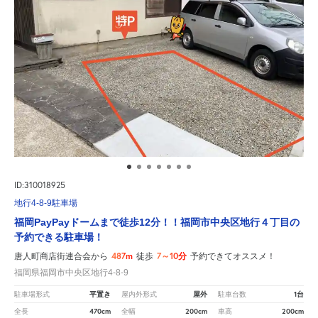
ID:310018925
地行4-8-9駐車場
福岡PayPayドームまで徒歩12分！！福岡市中央区地行４丁目の
予約できる駐車場！
487m
7～10分
唐人町商店街連合会から
徒歩
予約できてオススメ！
福岡県福岡市中央区地行4-8-9
平置き
屋外
1台
駐車場形式
屋内外形式
駐車台数
470cm
200cm
200cm
全長
全幅
車高