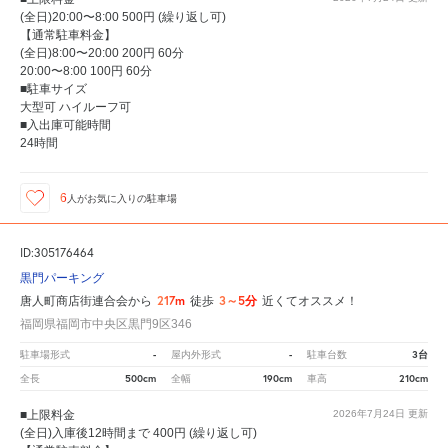
(全日)20:00〜8:00 500円 (繰り返し可)
【通常駐車料金】
(全日)8:00〜20:00 200円 60分
20:00〜8:00 100円 60分
■駐車サイズ
大型可 ハイルーフ可
■入出庫可能時間
24時間
6
人が
お気に入りの駐車場
ID:305176464
黒門パーキング
217m
3～5分
唐人町商店街連合会から
徒歩
近くてオススメ！
福岡県福岡市中央区黒門9区346
-
-
3台
駐車場形式
屋内外形式
駐車台数
500cm
190cm
210cm
全長
全幅
車高
■上限料金
2026年7月24日
更新
(全日)入庫後12時間まで 400円 (繰り返し可)