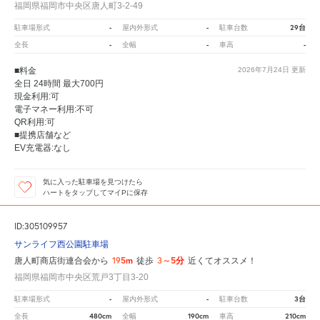
福岡県福岡市中央区唐人町3-2-49
-
-
29台
駐車場形式
屋内外形式
駐車台数
-
-
-
全長
全幅
車高
■料金
2026年7月24日
更新
全日 24時間 最大700円
現金利用:可
電子マネー利用:不可
QR利用:可
■提携店舗など
EV充電器:なし
気に入った駐車場を見つけたら
ハートをタップしてマイPに保存
ID:305109957
サンライフ西公園駐車場
195m
3～5分
唐人町商店街連合会から
徒歩
近くてオススメ！
福岡県福岡市中央区荒戸3丁目3-20
-
-
3台
駐車場形式
屋内外形式
駐車台数
480cm
190cm
210cm
全長
全幅
車高