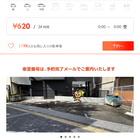
軽
コ
中型
ボックス
SUV
大型車
トラック
原付
バイク
¥620
/
24
0:00
～
0:00
空
時間
予約へ
1749
人が
お気に入りの駐車場