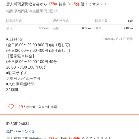
177m
3～5分
唐人町商店街連合会から
徒歩
近くてオススメ！
福岡県福岡市中央区黒門2区37
-
-
6台
駐車場形式
屋内外形式
駐車台数
500cm
190cm
210cm
全長
全幅
車高
■上限料金
2026年7月24日
更新
(全日)8:00〜20:00 800円 (繰り返し可)
(全日)20:00〜8:00 400円 (繰り返し可)
【通常駐車料金】
(全日)8:00〜20:00 100円 40分
20:00〜8:00 100円 60分
■駐車サイズ
大型可 ハイルーフ可
■入出庫可能時間
24時間
19
人が
お気に入りの駐車場
ID:305196834
黒門パーキング2
183m
3～5分
唐人町商店街連合会から
徒歩
近くてオススメ！