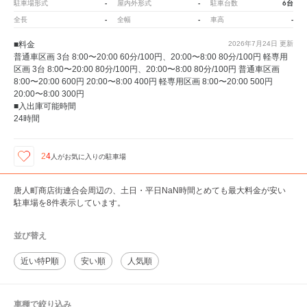
-
-
6台
駐車場形式
屋内外形式
駐車台数
-
-
-
全長
全幅
車高
■料金
2026年7月24日
更新
普通車区画 3台 8:00〜20:00 60分/100円、20:00〜8:00 80分/100円 軽専用
区画 3台 8:00〜20:00 80分/100円、20:00〜8:00 80分/100円 普通車区画
8:00〜20:00 600円 20:00〜8:00 400円 軽専用区画 8:00〜20:00 500円
20:00〜8:00 300円
■入出庫可能時間
24時間
24
人が
お気に入りの駐車場
唐人町商店街連合会周辺の、土日・平日NaN時間とめても最大料金が安い
駐車場を8件表示しています。
並び替え
近い特P順
安い順
人気順
車種で絞り込み