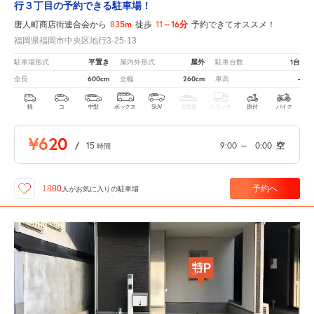
行３丁目の予約できる駐車場！
835m
11～16分
唐人町商店街連合会から
徒歩
予約できてオススメ！
福岡県福岡市中央区地行3-25-13
平置き
屋外
1台
駐車場形式
屋内外形式
駐車台数
600cm
260cm
-
全長
全幅
車高
軽
コ
中型
ボックス
SUV
大型車
トラック
原付
バイク
¥620
/
15
9:00
～
0:00
空
時間
予約へ
1880
人が
お気に入りの駐車場