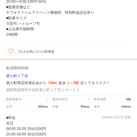
20:00〜8:00 100円 60分
■提携店舗など
ヤフオクドームでイベント開催時、特別料金設定有り
■駐車サイズ
大型可 ハイルーフ可
■入出庫可能時間
24時間
4
人が
お気に入りの駐車場
ID:305107076
唐人町１丁目
108m
2～3分
唐人町商店街連合会から
徒歩
近くてオススメ！
福岡県福岡市中央区唐人町１丁目１２ー２３
-
-
4台
駐車場形式
屋内外形式
駐車台数
500cm
190cm
200cm
全長
全幅
車高
■料金
2026年7月27日
更新
全日
08:00-20:00 30分/200円
20:00-08:00 30分/200円