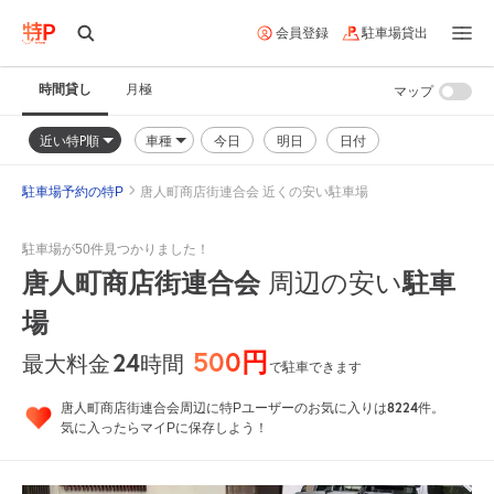
会員登録
駐車場貸出
時間貸し
月極
マップ
近い特P順
車種
今日
明日
日付
駐車場予約の特P
唐人町商店街連合会 近くの安い駐車場
駐車場が50件見つかりました！
唐人町商店街連合会
駐車
周辺の安い
場
500円
24
時間
最大料金
で駐車できます
8224
唐人町商店街連合会周辺に特Pユーザーのお気に入りは
件。
気に入ったらマイPに保存しよう！