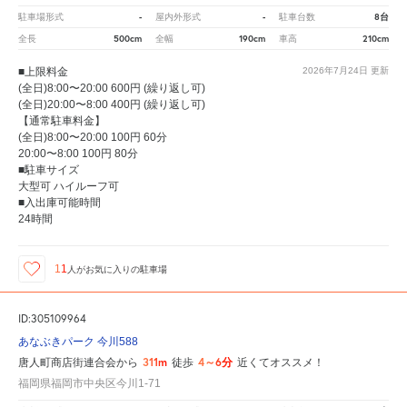
-
-
8台
駐車場形式
屋内外形式
駐車台数
500cm
190cm
210cm
全長
全幅
車高
■上限料金
2026年7月24日
更新
(全日)8:00〜20:00 600円 (繰り返し可)
(全日)20:00〜8:00 400円 (繰り返し可)
【通常駐車料金】
(全日)8:00〜20:00 100円 60分
20:00〜8:00 100円 80分
■駐車サイズ
大型可 ハイルーフ可
■入出庫可能時間
24時間
11
人が
お気に入りの駐車場
ID:305109964
あなぶきパーク 今川588
311m
4～6分
唐人町商店街連合会から
徒歩
近くてオススメ！
福岡県福岡市中央区今川1-71