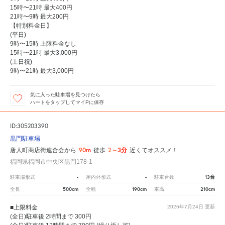
15時〜21時 最大400円
21時〜9時 最大200円
【特別料金日】
(平日)
9時〜15時 上限料金なし
15時〜21時 最大3,000円
(土日祝)
9時〜21時 最大3,000円
気に入った駐車場を見つけたら
ハートをタップしてマイPに保存
ID:305203390
黒門駐車場
90m
2～3分
唐人町商店街連合会から
徒歩
近くてオススメ！
福岡県福岡市中央区黒門178-1
-
-
13台
駐車場形式
屋内外形式
駐車台数
500cm
190cm
210cm
全長
全幅
車高
■上限料金
2026年7月24日
更新
(全日)駐車後 2時間まで 300円