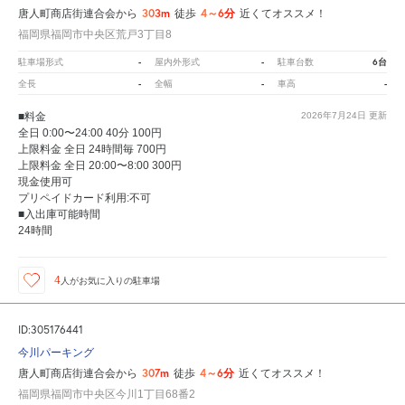
303m
4～6分
唐人町商店街連合会から
徒歩
近くてオススメ！
福岡県福岡市中央区荒戸3丁目8
-
-
6台
駐車場形式
屋内外形式
駐車台数
-
-
-
全長
全幅
車高
■料金
2026年7月24日
更新
全日 0:00〜24:00 40分 100円
上限料金 全日 24時間毎 700円
上限料金 全日 20:00〜8:00 300円
現金使用可
プリペイドカード利用:不可
■入出庫可能時間
24時間
4
人が
お気に入りの駐車場
ID:305176441
今川パーキング
307m
4～6分
唐人町商店街連合会から
徒歩
近くてオススメ！
福岡県福岡市中央区今川1丁目68番2