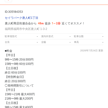
ID:305184353
セイワパーク唐人町1丁目
48m
1～2分
唐人町商店街連合会から
徒歩
近くてオススメ！
福岡県福岡市中央区唐人町 1-3-2
-
-
-
駐車場形式
屋内外形式
駐車台数
-
-
-
全長
全幅
車高
■料金
2026年7月24日
更新
【平日】
9時〜15時 20分300円
15時〜9時 60分100円
【土日祝】
終日 60分100円
【特別料金日】
終日 20分300円
◯長時間割引について
【平日】
15時〜21時 最大400円
21時〜9時 最大200円
【土日祝】
9時〜15時 最大400円