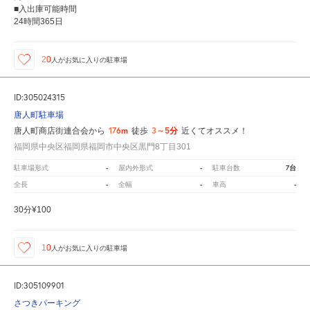
■入出庫可能時間
24時間365日
20
人が
お気に入りの駐車場
ID:305024315
唐人町駐車場
176m
3～5分
唐人町商店街連合会から
徒歩
近くてオススメ！
福岡県中央区福岡県福岡市中央区黒門8丁目301
-
-
7台
駐車場形式
屋内外形式
駐車台数
-
-
-
全長
全幅
車高
30分¥100
10
人が
お気に入りの駐車場
ID:305109901
さつきパーキング