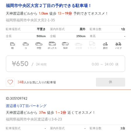
福岡市中央区大宮２丁目の予約できる駐車場！
1.0km
13～19分
天神渡辺通ビルから
徒歩
予約できてオススメ！
福岡県福岡市中央区大宮2-1-35
平置き
屋外
1台
駐車場形式
屋内外形式
駐車台数
500cm
250cm
-
全長
全幅
車高
軽
コ
中型
ボックス
SUV
大型車
トラック
原付
バイク
¥650
/
24
0:00
～
24:00
休
時間
休
348
人が
お気に入りの駐車場
ID:305109742
渡辺通り3丁目パーキング
37m
1～2分
天神渡辺通ビルから
徒歩
近くてオススメ！
福岡県福岡市中央区渡辺通り3-6-23
-
-
2台
駐車場形式
屋内外形式
駐車台数