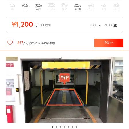
軽
コ
中型
ボックス
SUV
大型車
トラック
原付
バイク
¥1,200
/
13
8:00
～
21:00
空
時間
予約へ
367
人が
お気に入りの駐車場