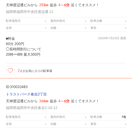
253m
4～6分
天神渡辺通ビルから
徒歩
近くてオススメ！
福岡県福岡市中央区渡辺通 11
-
-
-
駐車場形式
屋内外形式
駐車台数
-
-
-
全長
全幅
車高
■料金
2026年7月24日
更新
60分 200円
◯長時間割引について
20時〜8時 最大300円
2
人が
お気に入りの駐車場
ID:310032483
トラストパーク春吉2丁目
266m
4～6分
天神渡辺通ビルから
徒歩
近くてオススメ！
福岡県福岡市中央区春吉2-16-12
-
-
7台
駐車場形式
屋内外形式
駐車台数
-
-
-
全長
全幅
車高