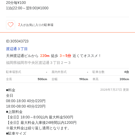
20分毎¥100
1泊(22:00～翌8:00)¥1000
2
人が
お気に入りの駐車場
ID:305043723
渡辺通３丁目
220m
3～5分
天神渡辺通ビルから
徒歩
近くてオススメ！
福岡県福岡市中央区渡辺通３丁目２ー３
-
-
4台
駐車場形式
屋内外形式
駐車台数
500cm
190cm
200cm
全長
全幅
車高
■料金
2026年7月27日
更新
全日
08:00-18:00 40分/220円
18:00-08:00 40分/220円
■上限料金
【全日】18:00～8:00以内 最大料金500円
【全日】最大料金入庫後24時間以内1200円
※最大料金は繰り返し適用となります。
■駐車サイズ