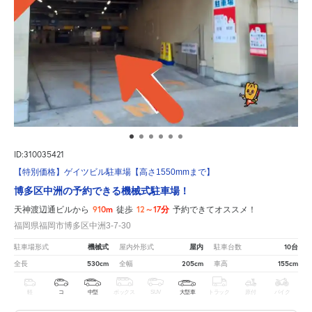
ID:310035421
【特別価格】ゲイツビル駐車場【高さ1550mmまで】
博多区中洲の予約できる機械式駐車場！
910m
12～17分
天神渡辺通ビルから
徒歩
予約できてオススメ！
福岡県福岡市博多区中洲3-7-30
機械式
屋内
10台
駐車場形式
屋内外形式
駐車台数
530cm
205cm
155cm
全長
全幅
車高
軽
コ
中型
ボックス
SUV
大型車
トラック
原付
バイク