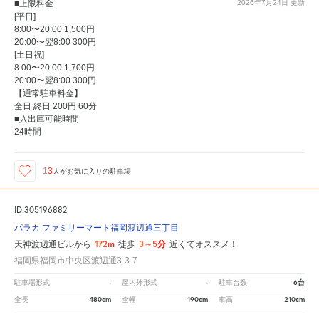
■上限料金
2026年7月24日
更新
[平日]
8:00〜20:00 1,500円
20:00〜翌8:00 300円
[土日祝]
8:00〜20:00 1,700円
20:00〜翌8:00 300円
【通常駐車料金】
全日 終日 200円 60分
■入出庫可能時間
24時間
13
人が
お気に入りの駐車場
ID:305196882
パラカ ファミリーマート福岡渡辺通三丁目
172m
3～5分
天神渡辺通ビルから
徒歩
近くてオススメ！
福岡県福岡市中央区渡辺通3-3-7
-
-
6台
駐車場形式
屋内外形式
駐車台数
480cm
190cm
210cm
全長
全幅
車高