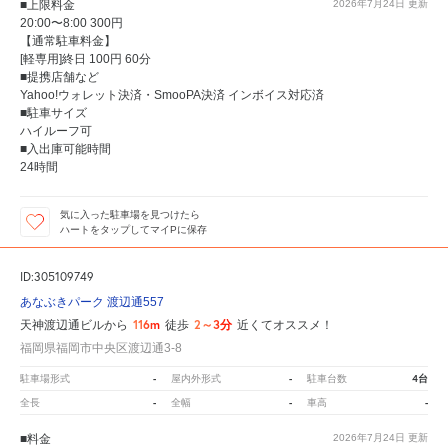
■上限料金
2026年7月24日
更新
20:00〜8:00 300円
【通常駐車料金】
[軽専用]終日 100円 60分
■提携店舗など
Yahoo!ウォレット決済・SmooPA決済 インボイス対応済
■駐車サイズ
ハイルーフ可
■入出庫可能時間
24時間
気に入った駐車場を見つけたら
ハートをタップしてマイPに保存
ID:305109749
あなぶきパーク 渡辺通557
116m
2～3分
天神渡辺通ビルから
徒歩
近くてオススメ！
福岡県福岡市中央区渡辺通3-8
-
-
4台
駐車場形式
屋内外形式
駐車台数
-
-
-
全長
全幅
車高
■料金
2026年7月24日
更新