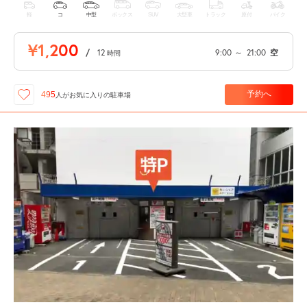
軽
コ
中型
ボックス
SUV
大型車
トラック
原付
バイク
¥1,200
/
12
9:00
～
21:00
空
時間
予約へ
495
人が
お気に入りの駐車場