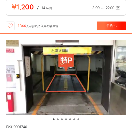
¥1,200
/
14
8:00
～
22:00
空
時間
予約へ
1344
人が
お気に入りの駐車場
ID:310001740