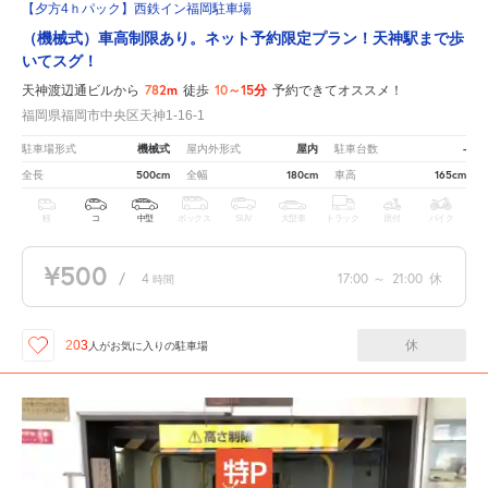
【夕方4ｈパック】西鉄イン福岡駐車場
（機械式）車高制限あり。ネット予約限定プラン！天神駅まで歩
いてスグ！
782m
10～15分
天神渡辺通ビルから
徒歩
予約できてオススメ！
福岡県福岡市中央区天神1-16-1
機械式
屋内
-
駐車場形式
屋内外形式
駐車台数
500cm
180cm
165cm
全長
全幅
車高
軽
コ
中型
ボックス
SUV
大型車
トラック
原付
バイク
¥500
/
4
17:00
～
21:00
休
時間
休
203
人が
お気に入りの駐車場