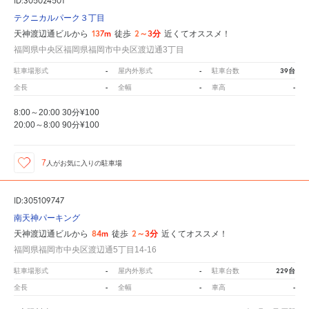
ID:305024501
テクニカルパーク３丁目
137m
2～3分
天神渡辺通ビルから
徒歩
近くてオススメ！
福岡県中央区福岡県福岡市中央区渡辺通3丁目
-
-
39台
駐車場形式
屋内外形式
駐車台数
-
-
-
全長
全幅
車高
8:00～20:00 30分¥100
20:00～8:00 90分¥100
7
人が
お気に入りの駐車場
ID:305109747
南天神パーキング
84m
2～3分
天神渡辺通ビルから
徒歩
近くてオススメ！
福岡県福岡市中央区渡辺通5丁目14-16
-
-
229台
駐車場形式
屋内外形式
駐車台数
-
-
-
全長
全幅
車高