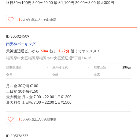
終日30分100円 8:00〜20:00 最大1,100円 20:00〜8:00 最大300円
16
人が
お気に入りの駐車場
ID:305024509
南天神パーキング
60m
1～2分
天神渡辺通ビルから
徒歩
近くてオススメ！
福岡県中央区福岡県福岡市中央区渡辺通5丁目14-16
-
-
250台
駐車場形式
屋内外形式
駐車台数
-
-
-
全長
全幅
車高
月～金 30分毎¥100
土日祝 30分毎¥150
最大料金 月～金 7:00～22:00 1日¥1200
最大料金 土日祝 7:00～22:00 1日¥1500
16
人が
お気に入りの駐車場
ID:305176577