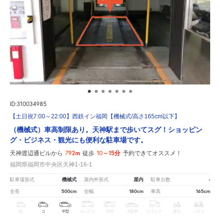
ID:310034985
【土日祝7:00～22:00】西鉄イン福岡【機械式/高さ165cm以下】
（機械式）車高制限あり。天神駅まで歩いてスグ！ショッピン
グ・ビジネス・観光にも便利な駐車場です。
792m
10～15分
天神渡辺通ビルから
徒歩
予約できてオススメ！
福岡県福岡市中央区天神1-16-1
機械式
屋内
-
駐車場形式
屋内外形式
駐車台数
500cm
180cm
165cm
全長
全幅
車高
軽
コ
中型
ボックス
SUV
大型車
トラック
原付
バイク