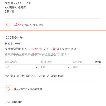
大型可 ハイルーフ可
■入出庫可能時間
24時間
11
人が
お気に入りの駐車場
ID:305024496
ＲＫＢパーク
132m
2～3分
天神渡辺通ビルから
徒歩
近くてオススメ！
福岡県中央区福岡県福岡市中央区渡辺通4丁目11-1
-
-
250台
駐車場形式
屋内外形式
駐車台数
-
-
-
全長
全幅
車高
40分毎¥100(土日祝 0:00～24:00 20分毎¥100)
8
人が
お気に入りの駐車場
ID:305184385