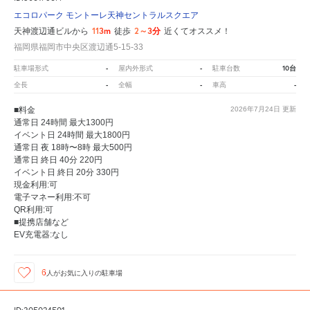
エコロパーク モントーレ天神セントラルスクエア
113m
2～3分
天神渡辺通ビルから
徒歩
近くてオススメ！
福岡県福岡市中央区渡辺通5-15-33
-
-
10台
駐車場形式
屋内外形式
駐車台数
-
-
-
全長
全幅
車高
■料金
2026年7月24日
更新
通常日 24時間 最大1300円
イベント日 24時間 最大1800円
通常日 夜 18時〜8時 最大500円
通常日 終日 40分 220円
イベント日 終日 20分 330円
現金利用:可
電子マネー利用:不可
QR利用:可
■提携店舗など
EV充電器:なし
6
人が
お気に入りの駐車場