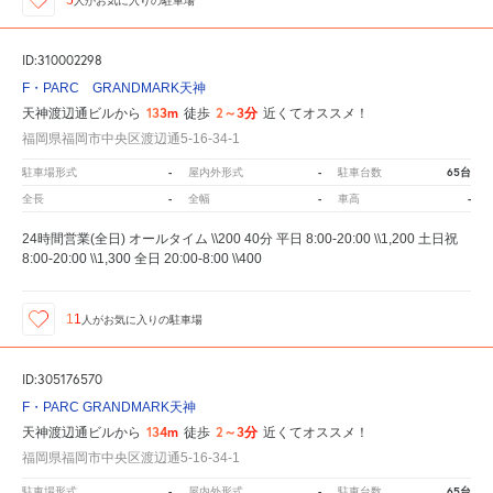
人が
お気に入りの駐車場
ID:310002298
F・PARC GRANDMARK天神
133m
2～3分
天神渡辺通ビルから
徒歩
近くてオススメ！
福岡県福岡市中央区渡辺通5-16-34-1
-
-
65台
駐車場形式
屋内外形式
駐車台数
-
-
-
全長
全幅
車高
24時間営業(全日) オールタイム \\200 40分 平日 8:00-20:00 \\1,200 土日祝
8:00-20:00 \\1,300 全日 20:00-8:00 \\400
11
人が
お気に入りの駐車場
ID:305176570
F・PARC GRANDMARK天神
134m
2～3分
天神渡辺通ビルから
徒歩
近くてオススメ！
福岡県福岡市中央区渡辺通5-16-34-1
-
-
65台
駐車場形式
屋内外形式
駐車台数