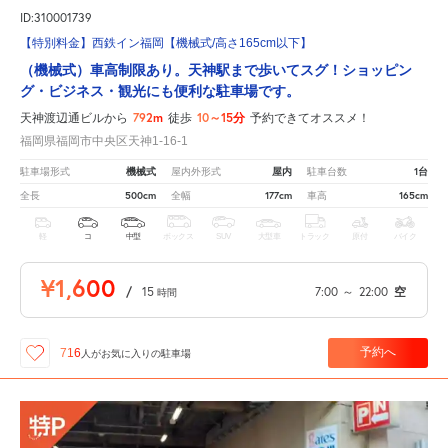
ID:310001739
【特別料金】西鉄イン福岡【機械式/高さ165cm以下】
（機械式）車高制限あり。天神駅まで歩いてスグ！ショッピン
グ・ビジネス・観光にも便利な駐車場です。
792m
10～15分
天神渡辺通ビルから
徒歩
予約できてオススメ！
福岡県福岡市中央区天神1-16-1
機械式
屋内
1台
駐車場形式
屋内外形式
駐車台数
500cm
177cm
165cm
全長
全幅
車高
軽
コ
中型
ボックス
SUV
大型車
トラック
原付
バイク
¥1,600
/
15
7:00
～
22:00
空
時間
予約へ
716
人が
お気に入りの駐車場