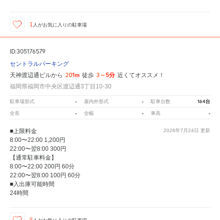
1
人が
お気に入りの駐車場
ID:305176579
セントラルパーキング
201m
3～5分
天神渡辺通ビルから
徒歩
近くてオススメ！
福岡県福岡市中央区渡辺通3丁目10-30
-
-
164台
駐車場形式
屋内外形式
駐車台数
-
-
-
全長
全幅
車高
■上限料金
2026年7月24日
更新
8:00〜22:00 1,200円
22:00〜翌8:00 300円
【通常駐車料金】
8:00〜22:00 200円 60分
22:00〜翌8:00 100円 60分
■入出庫可能時間
24時間
5