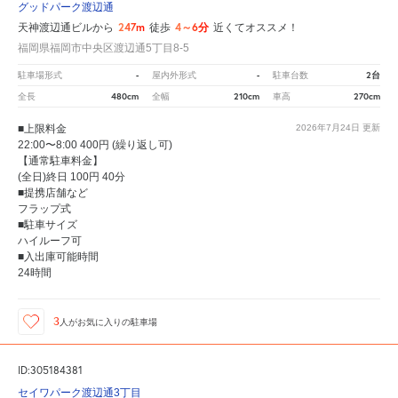
グッドパーク渡辺通
247m
4～6分
天神渡辺通ビルから
徒歩
近くてオススメ！
福岡県福岡市中央区渡辺通5丁目8-5
-
-
2台
駐車場形式
屋内外形式
駐車台数
480cm
210cm
270cm
全長
全幅
車高
■上限料金
2026年7月24日
更新
22:00〜8:00 400円 (繰り返し可)
【通常駐車料金】
(全日)終日 100円 40分
■提携店舗など
フラップ式
■駐車サイズ
ハイルーフ可
■入出庫可能時間
24時間
3
人が
お気に入りの駐車場
ID:305184381
セイワパーク渡辺通3丁目