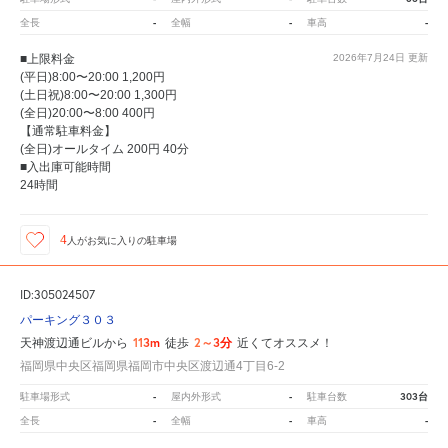
-
-
-
全長
全幅
車高
■上限料金
2026年7月24日
更新
(平日)8:00〜20:00 1,200円
(土日祝)8:00〜20:00 1,300円
(全日)20:00〜8:00 400円
【通常駐車料金】
(全日)オールタイム 200円 40分
■入出庫可能時間
24時間
4
人が
お気に入りの駐車場
ID:305024507
パーキング３０３
113m
2～3分
天神渡辺通ビルから
徒歩
近くてオススメ！
福岡県中央区福岡県福岡市中央区渡辺通4丁目6-2
-
-
303台
駐車場形式
屋内外形式
駐車台数
-
-
-
全長
全幅
車高