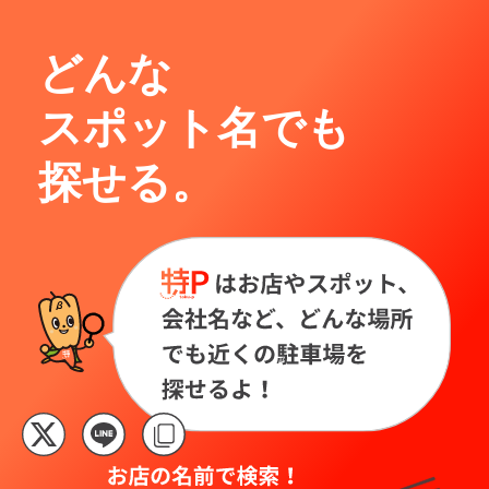
どんな
スポット名でも
探せる。