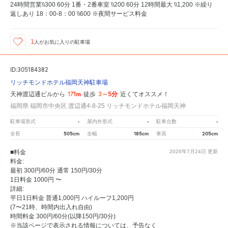
24時間営業\\300 60分 1番・2番車室 \\200 60分 12時間最大 \\1,200 ※繰り
返しあり 18：00-8：00 \\600 ※夜間サービス料金
1
人が
お気に入りの駐車場
ID:305184382
リッチモンドホテル福岡天神駐車場
171m
3～5分
天神渡辺通ビルから
徒歩
近くてオススメ！
福岡県 福岡市中央区 渡辺通4-8-25 リッチモンドホテル福岡天神
-
-
-
駐車場形式
屋内外形式
駐車台数
505cm
185cm
205cm
全長
全幅
車高
■料金
2026年7月24日
更新
料金:
最初 300円/60分 通常 150円/30分
1日料金 1000円 〜
詳細:
平日1日料金 普通1,000円 ハイルーフ1,200円
(7〜21時、時間内出入れ自由)
時間料金 300円/60分(以降150円/30分)
※当該ページで表示される情報については、予告なく