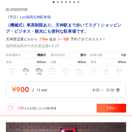
ID:310001908
《平日》Luz福岡天神駐車場
（機械式）車高制限あり。天神駅まで歩いてスグ！ショッピン
グ・ビジネス・観光にも便利な駐車場です。
215m
3～5分
天神渡辺通ビルから
徒歩
予約できてオススメ！
福岡県福岡市中央区渡辺通4-9-25
機械式
屋内
5台
駐車場形式
屋内外形式
駐車台数
505cm
185cm
155cm
全長
全幅
車高
軽
コ
中型
ボックス
SUV
大型車
トラック
原付
バイク
¥900
/
13
8:00
～
21:00
空
時間
予約へ
595
人が
お気に入りの駐車場