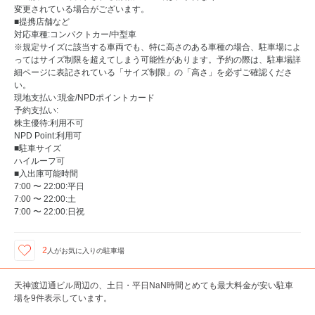
変更されている場合がございます。
■提携店舗など
対応車種:コンパクトカー/中型車
※規定サイズに該当する車両でも、特に高さのある車種の場合、駐車場によ
ってはサイズ制限を超えてしまう可能性があります。予約の際は、駐車場詳
細ページに表記されている「サイズ制限」の「高さ」を必ずご確認くださ
い。
現地支払い:現金/NPDポイントカード
予約支払い:
株主優待:利用不可
NPD Point:利用可
■駐車サイズ
ハイルーフ可
■入出庫可能時間
7:00 〜 22:00:平日
7:00 〜 22:00:土
7:00 〜 22:00:日祝
2
人が
お気に入りの駐車場
天神渡辺通ビル周辺の、土日・平日NaN時間とめても最大料金が安い駐車
場を9件表示しています。