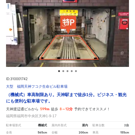
ID:310001742
大型 福岡天神フコク生命ビル駐車場
（機械式）車高制限あり。天神駅まで徒歩1分。ビジネス・観光
にも便利な駐車場です。
599m
8～12分
天神渡辺通ビルから
徒歩
予約できてオススメ！
福岡県福岡市中央区天神1-9-17
機械式
屋内
2台
駐車場形式
屋内外形式
駐車台数
565cm
200cm
155cm
全長
全幅
車高