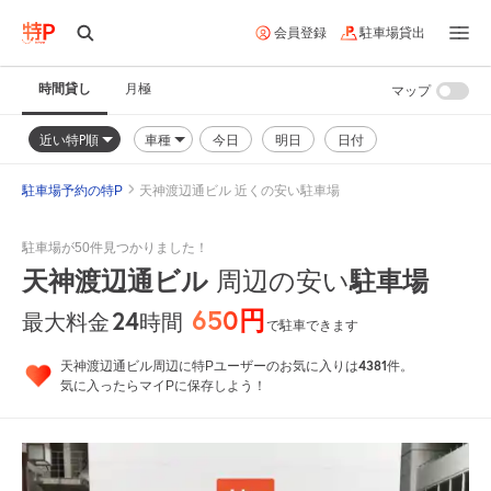
会員登録
駐車場貸出
時間貸し
月極
マップ
近い特P順
車種
今日
明日
日付
駐車場予約の特P
天神渡辺通ビル 近くの安い駐車場
駐車場が50件見つかりました！
天神渡辺通ビル
周辺の安い
駐車場
650円
24
時間
最大料金
で駐車できます
4381
天神渡辺通ビル周辺に特Pユーザーのお気に入りは
件。
気に入ったらマイPに保存しよう！