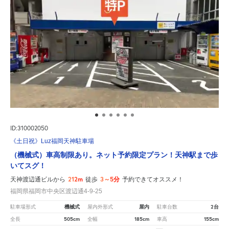
ID:310002050
《土日祝》Luz福岡天神駐車場
（機械式）車高制限あり。ネット予約限定プラン！天神駅まで歩
いてスグ！
212m
3～5分
天神渡辺通ビルから
徒歩
予約できてオススメ！
福岡県福岡市中央区渡辺通4-9-25
機械式
屋内
2台
駐車場形式
屋内外形式
駐車台数
505cm
185cm
155cm
全長
全幅
車高