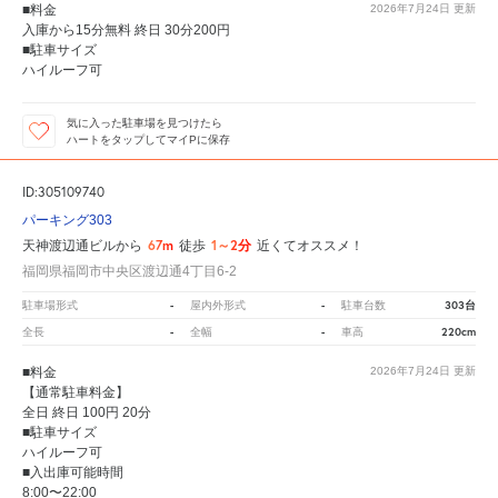
■料金
2026年7月24日
更新
入庫から15分無料 終日 30分200円
■駐車サイズ
ハイルーフ可
気に入った駐車場を見つけたら
ハートをタップしてマイPに保存
ID:305109740
パーキング303
67m
1～2分
天神渡辺通ビルから
徒歩
近くてオススメ！
福岡県福岡市中央区渡辺通4丁目6-2
-
-
303台
駐車場形式
屋内外形式
駐車台数
-
-
220cm
全長
全幅
車高
■料金
2026年7月24日
更新
【通常駐車料金】
全日 終日 100円 20分
■駐車サイズ
ハイルーフ可
■入出庫可能時間
8:00〜22:00