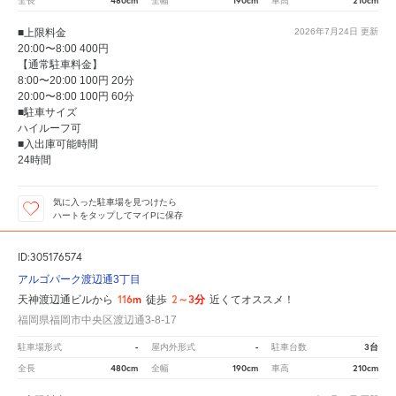
480cm
190cm
210cm
全長
全幅
車高
■上限料金
2026年7月24日
更新
20:00〜8:00 400円
【通常駐車料金】
8:00〜20:00 100円 20分
20:00〜8:00 100円 60分
■駐車サイズ
ハイルーフ可
■入出庫可能時間
24時間
気に入った駐車場を見つけたら
ハートをタップしてマイPに保存
ID:305176574
アルゴパーク渡辺通3丁目
116m
2～3分
天神渡辺通ビルから
徒歩
近くてオススメ！
福岡県福岡市中央区渡辺通3-8-17
-
-
3台
駐車場形式
屋内外形式
駐車台数
480cm
190cm
210cm
全長
全幅
車高