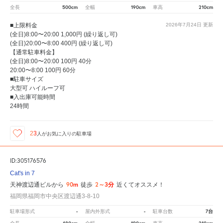
500cm
190cm
210cm
全長
全幅
車高
■上限料金
2026年7月24日
更新
(全日)8:00〜20:00 1,000円 (繰り返し可)
(全日)20:00〜8:00 400円 (繰り返し可)
【通常駐車料金】
(全日)8:00〜20:00 100円 40分
20:00〜8:00 100円 60分
■駐車サイズ
大型可 ハイルーフ可
■入出庫可能時間
24時間
23
人が
お気に入りの駐車場
ID:305176576
Cat's in 7
90m
2～3分
天神渡辺通ビルから
徒歩
近くてオススメ！
福岡県福岡市中央区渡辺通3-8-10
-
-
7台
駐車場形式
屋内外形式
駐車台数