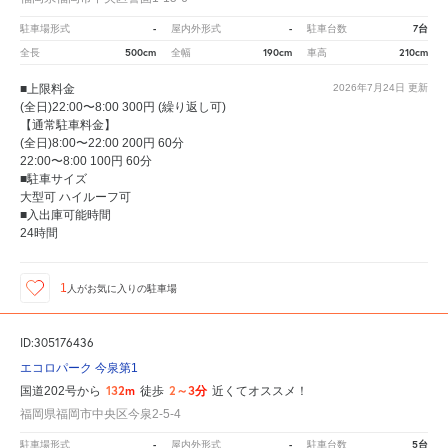
-
-
7台
駐車場形式
屋内外形式
駐車台数
500cm
190cm
210cm
全長
全幅
車高
■上限料金
2026年7月24日
更新
(全日)22:00〜8:00 300円 (繰り返し可)
【通常駐車料金】
(全日)8:00〜22:00 200円 60分
22:00〜8:00 100円 60分
■駐車サイズ
大型可 ハイルーフ可
■入出庫可能時間
24時間
1
人が
お気に入りの駐車場
ID:305176436
エコロパーク 今泉第1
132m
2～3分
国道202号から
徒歩
近くてオススメ！
福岡県福岡市中央区今泉2-5-4
-
-
5台
駐車場形式
屋内外形式
駐車台数