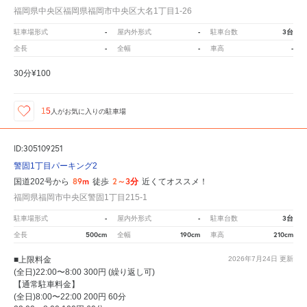
福岡県中央区福岡県福岡市中央区大名1丁目1-26
-
-
3台
駐車場形式
屋内外形式
駐車台数
-
-
-
全長
全幅
車高
30分¥100
15
人が
お気に入りの駐車場
ID:305109251
警固1丁目パーキング2
89m
2～3分
国道202号から
徒歩
近くてオススメ！
福岡県福岡市中央区警固1丁目215-1
-
-
3台
駐車場形式
屋内外形式
駐車台数
500cm
190cm
210cm
全長
全幅
車高
■上限料金
2026年7月24日
更新
(全日)22:00〜8:00 300円 (繰り返し可)
【通常駐車料金】
(全日)8:00〜22:00 200円 60分