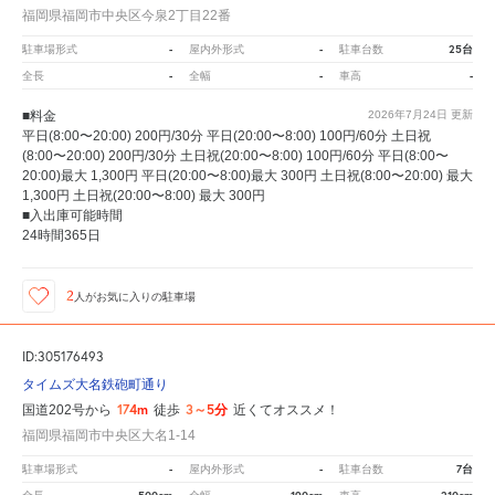
福岡県福岡市中央区今泉2丁目22番
-
-
25台
駐車場形式
屋内外形式
駐車台数
-
-
-
全長
全幅
車高
■料金
2026年7月24日
更新
平日(8:00〜20:00) 200円/30分 平日(20:00〜8:00) 100円/60分 土日祝
(8:00〜20:00) 200円/30分 土日祝(20:00〜8:00) 100円/60分 平日(8:00〜
20:00)最大 1,300円 平日(20:00〜8:00)最大 300円 土日祝(8:00〜20:00) 最大
1,300円 土日祝(20:00〜8:00) 最大 300円
■入出庫可能時間
24時間365日
2
人が
お気に入りの駐車場
ID:305176493
タイムズ大名鉄砲町通り
174m
3～5分
国道202号から
徒歩
近くてオススメ！
福岡県福岡市中央区大名1-14
-
-
7台
駐車場形式
屋内外形式
駐車台数