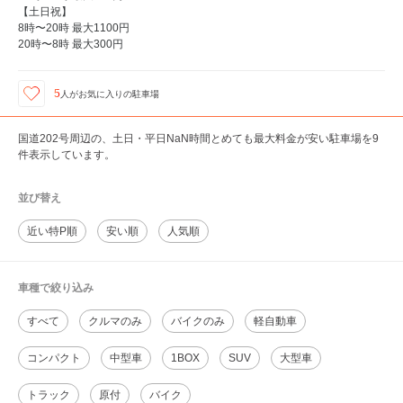
【土日祝】
8時〜20時 最大1100円
20時〜8時 最大300円
5
人が
お気に入りの駐車場
国道202号周辺の、土日・平日NaN時間とめても最大料金が安い駐車場を9
件表示しています。
並び替え
近い特P順
安い順
人気順
車種で絞り込み
すべて
クルマのみ
バイクのみ
軽自動車
コンパクト
中型車
1BOX
SUV
大型車
トラック
原付
バイク