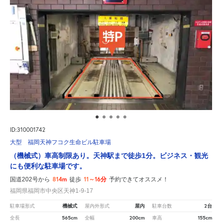
ID:310001742
大型 福岡天神フコク生命ビル駐車場
（機械式）車高制限あり。天神駅まで徒歩1分。ビジネス・観光
にも便利な駐車場です。
814m
11～16分
国道202号から
徒歩
予約できてオススメ！
福岡県福岡市中央区天神1-9-17
機械式
屋内
2台
駐車場形式
屋内外形式
駐車台数
565cm
200cm
155cm
全長
全幅
車高