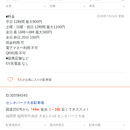
-
-
-
全長
全幅
車高
■料金
2026年7月24日
更新
平日 12時間 最大900円
土曜・日曜・祝日 12時間 最大1100円
全日 夜 18時〜8時 最大300円
全日 終日 20分 100円
現金利用:可
電子マネー利用:不可
QR利用:不可
■提携店舗など
EV充電器:なし
9
人が
お気に入りの駐車場
ID:305184345
セシオパーク大名駐車場
144m
2～3分
国道202号から
徒歩
近くてオススメ！
福岡県 福岡市中央区 大名1-2-16 セシオパーク大名
-
-
-
駐車場形式
屋内外形式
駐車台数