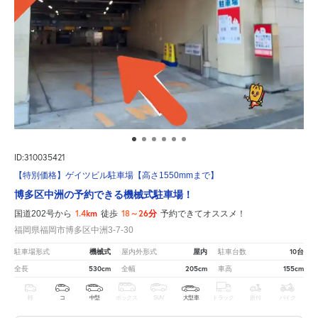
ID:310035421
【特別価格】ゲイツビル駐車場【高さ1550mmまで】
博多区中洲の予約できる機械式駐車場！
1.4km
18～26分
国道202号から
徒歩
予約できてオススメ！
福岡県福岡市博多区中洲3-7-30
機械式
屋内
10台
駐車場形式
屋内外形式
駐車台数
530cm
205cm
155cm
全長
全幅
車高
軽
コ
中型
ボックス
SUV
大型車
トラック
原付
バイク