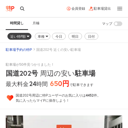
会員登録
駐車場貸出
時間貸し
月極
マップ
近い特P順
車種
今日
明日
日付
駐車場予約の特P
国道202号 近くの安い駐車場
駐車場が50件見つかりました！
国道202号
周辺の安い
駐車場
650円
24
時間
最大料金
で駐車できます
4452
国道202号周辺に特Pユーザーのお気に入りは
件。
気に入ったらマイPに保存しよう！