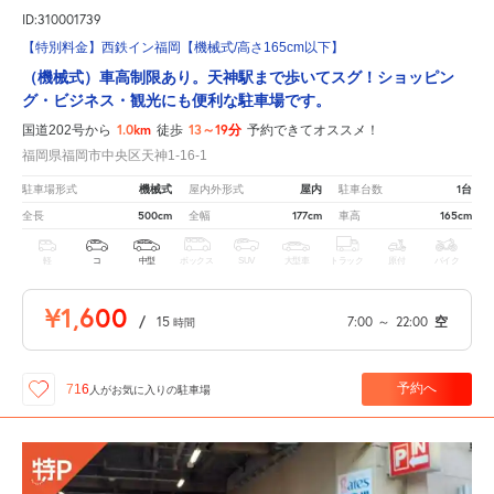
ID:310001739
【特別料金】西鉄イン福岡【機械式/高さ165cm以下】
（機械式）車高制限あり。天神駅まで歩いてスグ！ショッピン
グ・ビジネス・観光にも便利な駐車場です。
1.0km
13～19分
国道202号から
徒歩
予約できてオススメ！
福岡県福岡市中央区天神1-16-1
機械式
屋内
1台
駐車場形式
屋内外形式
駐車台数
500cm
177cm
165cm
全長
全幅
車高
軽
コ
中型
ボックス
SUV
大型車
トラック
原付
バイク
¥1,600
/
15
7:00
～
22:00
空
時間
予約へ
716
人が
お気に入りの駐車場