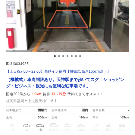
ID:310034985
【土日祝7:00～22:00】西鉄イン福岡【機械式/高さ165cm以下】
（機械式）車高制限あり。天神駅まで歩いてスグ！ショッピン
グ・ビジネス・観光にも便利な駐車場です。
1.0km
13～19分
国道202号から
徒歩
予約できてオススメ！
福岡県福岡市中央区天神1-16-1
機械式
屋内
-
駐車場形式
屋内外形式
駐車台数
500cm
180cm
165cm
全長
全幅
車高
軽
コ
中型
ボックス
SUV
大型車
トラック
原付
バイク