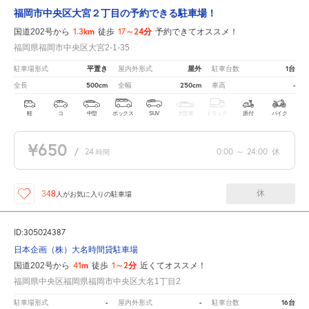
福岡市中央区大宮２丁目の予約できる駐車場！
1.3km
17～24分
国道202号から
徒歩
予約できてオススメ！
福岡県福岡市中央区大宮2-1-35
平置き
屋外
1台
駐車場形式
屋内外形式
駐車台数
500cm
250cm
-
全長
全幅
車高
軽
コ
中型
ボックス
SUV
大型車
トラック
原付
バイク
¥650
/
24
0:00
～
24:00
休
時間
休
348
人が
お気に入りの駐車場
ID:305024387
日本企画（株）大名時間貸駐車場
41m
1～2分
国道202号から
徒歩
近くてオススメ！
福岡県中央区福岡県福岡市中央区大名1丁目2
-
-
16台
駐車場形式
屋内外形式
駐車台数