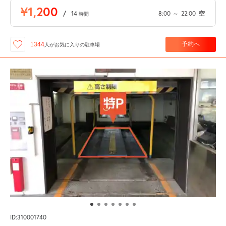
¥1,200
/
14
8:00
～
22:00
空
時間
予約へ
1344
人が
お気に入りの駐車場
ID:310001740