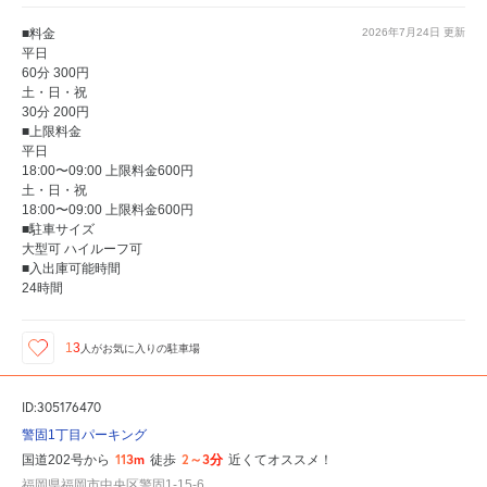
■料金
2026年7月24日
更新
平日
60分 300円
土・日・祝
30分 200円
■上限料金
平日
18:00〜09:00 上限料金600円
土・日・祝
18:00〜09:00 上限料金600円
■駐車サイズ
大型可 ハイルーフ可
■入出庫可能時間
24時間
13
人が
お気に入りの駐車場
ID:305176470
警固1丁目パーキング
113m
2～3分
国道202号から
徒歩
近くてオススメ！
福岡県福岡市中央区警固1-15-6