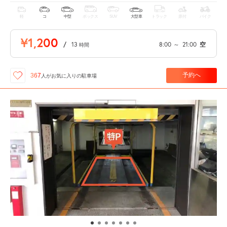
軽
コ
中型
ボックス
SUV
大型車
トラック
原付
バイク
¥1,200
/
13
8:00
～
21:00
空
時間
予約へ
367
人が
お気に入りの駐車場