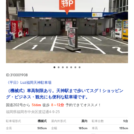
ID:310001908
《平日》Luz福岡天神駐車場
（機械式）車高制限あり。天神駅まで歩いてスグ！ショッピン
グ・ビジネス・観光にも便利な駐車場です。
566m
8～12分
国道202号から
徒歩
予約できてオススメ！
福岡県福岡市中央区渡辺通4-9-25
機械式
屋内
5台
駐車場形式
屋内外形式
駐車台数
505cm
185cm
155cm
全長
全幅
車高