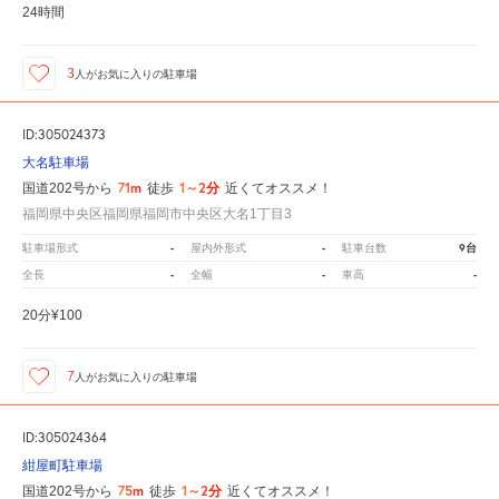
24時間
3
人が
お気に入りの駐車場
ID:305024373
大名駐車場
71m
1～2分
国道202号から
徒歩
近くてオススメ！
福岡県中央区福岡県福岡市中央区大名1丁目3
-
-
9台
駐車場形式
屋内外形式
駐車台数
-
-
-
全長
全幅
車高
20分¥100
7
人が
お気に入りの駐車場
ID:305024364
紺屋町駐車場
75m
1～2分
国道202号から
徒歩
近くてオススメ！