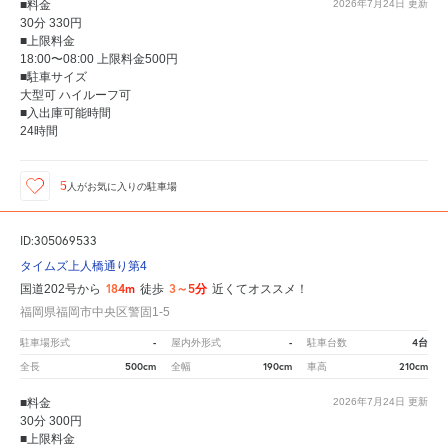
■料金
2026年7月24日
更新
30分 330円
■上限料金
18:00〜08:00 上限料金500円
■駐車サイズ
大型可 ハイルーフ可
■入出庫可能時間
24時間
5
人が
お気に入りの駐車場
ID:305069533
タイムズ上人橋通り第4
184m
3～5分
国道202号から
徒歩
近くてオススメ！
福岡県福岡市中央区警固1-5
-
-
4台
駐車場形式
屋内外形式
駐車台数
500cm
190cm
210cm
全長
全幅
車高
■料金
2026年7月24日
更新
30分 300円
■上限料金