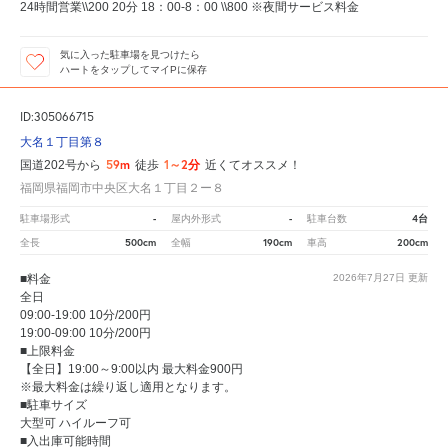
24時間営業\\200 20分 18：00-8：00 \\800 ※夜間サービス料金
気に入った駐車場を見つけたら
ハートをタップしてマイPに保存
ID:305066715
大名１丁目第８
59m
1～2分
国道202号から
徒歩
近くてオススメ！
福岡県福岡市中央区大名１丁目２ー８
-
-
4台
駐車場形式
屋内外形式
駐車台数
500cm
190cm
200cm
全長
全幅
車高
■料金
2026年7月27日
更新
全日
09:00-19:00 10分/200円
19:00-09:00 10分/200円
■上限料金
【全日】19:00～9:00以内 最大料金900円
※最大料金は繰り返し適用となります。
■駐車サイズ
大型可 ハイルーフ可
■入出庫可能時間