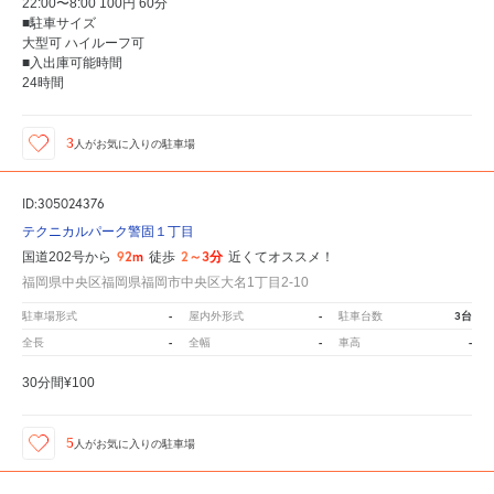
22:00〜8:00 100円 60分
■駐車サイズ
大型可 ハイルーフ可
■入出庫可能時間
24時間
3
人が
お気に入りの駐車場
ID:305024376
テクニカルパーク警固１丁目
92m
2～3分
国道202号から
徒歩
近くてオススメ！
福岡県中央区福岡県福岡市中央区大名1丁目2-10
-
-
3台
駐車場形式
屋内外形式
駐車台数
-
-
-
全長
全幅
車高
30分間¥100
5
人が
お気に入りの駐車場