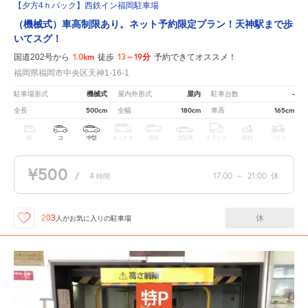
【夕方4ｈパック】西鉄イン福岡駐車場
（機械式）車高制限あり。ネット予約限定プラン！天神駅まで歩
いてスグ！
1.0km
13～19分
国道202号から
徒歩
予約できてオススメ！
福岡県福岡市中央区天神1-16-1
機械式
屋内
-
駐車場形式
屋内外形式
駐車台数
500cm
180cm
165cm
全長
全幅
車高
軽
コ
中型
ボックス
SUV
大型車
トラック
原付
バイク
¥500
/
4
17:00
～
21:00
休
時間
休
203
人が
お気に入りの駐車場