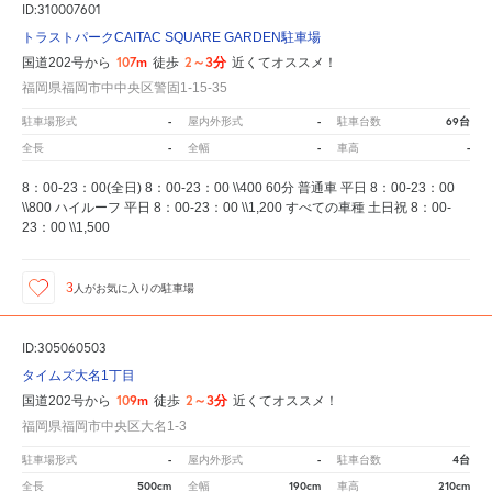
ID:310007601
トラストパークCAITAC SQUARE GARDEN駐車場
107m
2～3分
国道202号から
徒歩
近くてオススメ！
福岡県福岡市中中央区警固1-15-35
-
-
69台
駐車場形式
屋内外形式
駐車台数
-
-
-
全長
全幅
車高
8：00-23：00(全日) 8：00-23：00 \\400 60分 普通車 平日 8：00-23：00
\\800 ハイルーフ 平日 8：00-23：00 \\1,200 すべての車種 土日祝 8：00-
23：00 \\1,500
3
人が
お気に入りの駐車場
ID:305060503
タイムズ大名1丁目
109m
2～3分
国道202号から
徒歩
近くてオススメ！
福岡県福岡市中央区大名1-3
-
-
4台
駐車場形式
屋内外形式
駐車台数
500cm
190cm
210cm
全長
全幅
車高