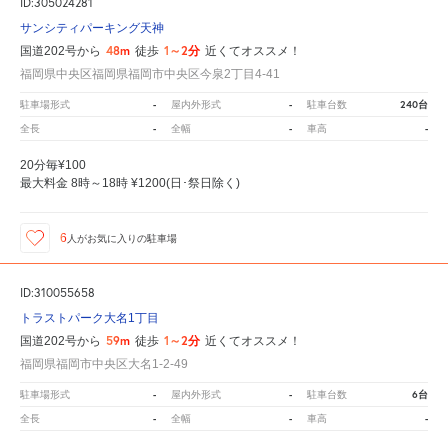
ID:305024281
サンシティパーキング天神
48m
1～2分
国道202号から
徒歩
近くてオススメ！
福岡県中央区福岡県福岡市中央区今泉2丁目4-41
-
-
240台
駐車場形式
屋内外形式
駐車台数
-
-
-
全長
全幅
車高
20分毎¥100
最大料金 8時～18時 ¥1200(日･祭日除く)
6
人が
お気に入りの駐車場
ID:310055658
トラストパーク大名1丁目
59m
1～2分
国道202号から
徒歩
近くてオススメ！
福岡県福岡市中央区大名1-2-49
-
-
6台
駐車場形式
屋内外形式
駐車台数
-
-
-
全長
全幅
車高