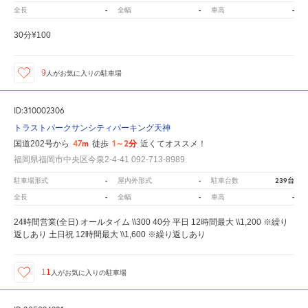
-
-
-
全長
全幅
車高
30分¥100
9
人が
お気に入りの駐車場
ID:310002306
トラストパークサンシティパーキング天神
47m
1～2分
国道202号から
徒歩
近くてオススメ！
福岡県福岡市中央区今泉2-4-41 092-713-8989
-
-
239台
駐車場形式
屋内外形式
駐車台数
-
-
-
全長
全幅
車高
24時間営業(全日) オールタイム \\300 40分 平日 12時間最大 \\1,200 ※繰り
返しあり 土日祝 12時間最大 \\1,600 ※繰り返しあり
11
人が
お気に入りの駐車場