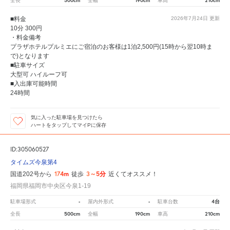
500cm
190cm
210cm
全長
全幅
車高
■料金
2026年7月24日
更新
10分 300円
・料金備考
プラザホテルプルミエにご宿泊のお客様は1泊2,500円(15時から翌10時ま
で)となります
■駐車サイズ
大型可 ハイルーフ可
■入出庫可能時間
24時間
気に入った駐車場を見つけたら
ハートをタップしてマイPに保存
ID:305060527
タイムズ今泉第4
174m
3～5分
国道202号から
徒歩
近くてオススメ！
福岡県福岡市中央区今泉1-19
-
-
4台
駐車場形式
屋内外形式
駐車台数
500cm
190cm
210cm
全長
全幅
車高