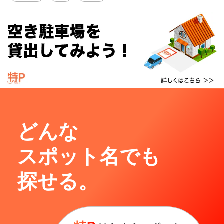
どんな
スポット名でも
探せる。