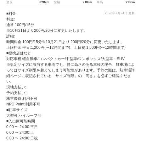
520cm
210cm
210cm
全長
全幅
車高
■料金
2026年7月24日
更新
料金:
通常 100円/15分
※10月21日より200円/20分に変更いたします。
詳細:
時間料金 100円/15分※10月21日より 200円/20分に変更いたします。
上限料金 平日:1,200円(〜12時間まで)、土日祝:1,500円(〜12時間まで)
■提携店舗など
対応車種:軽自動車/コンパクトカー/中型車/ワンボックス/大型車・SUV
※規定サイズに該当する車両でも、特に高さのある車種の場合、駐車場によ
ってはサイズ制限を超えてしまう可能性があります。予約の際は、駐車場詳
細ページに表記されている「サイズ制限」の「高さ」を必ずご確認くださ
い。
現地支払い:
予約支払い:
株主優待:利用不可
NPD Point:利用不可
■駐車サイズ
大型可 ハイルーフ可
■入出庫可能時間
0:00 〜 24:00:平日
0:00 〜 24:00:土
0:00 〜 24:00:日祝