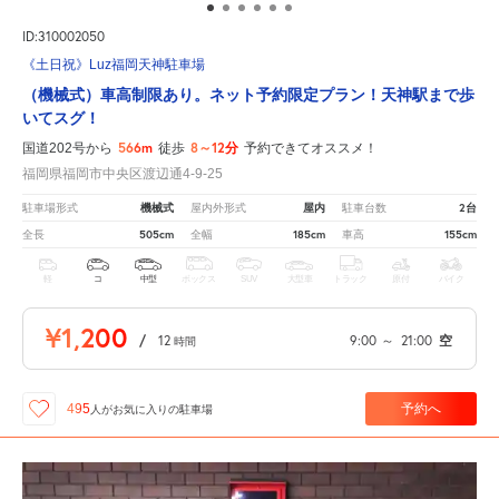
ID:310002050
《土日祝》Luz福岡天神駐車場
（機械式）車高制限あり。ネット予約限定プラン！天神駅まで歩
いてスグ！
566m
8～12分
国道202号から
徒歩
予約できてオススメ！
福岡県福岡市中央区渡辺通4-9-25
機械式
屋内
2台
駐車場形式
屋内外形式
駐車台数
505cm
185cm
155cm
全長
全幅
車高
軽
コ
中型
ボックス
SUV
大型車
トラック
原付
バイク
¥1,200
/
12
9:00
～
21:00
空
時間
予約へ
495
人が
お気に入りの駐車場