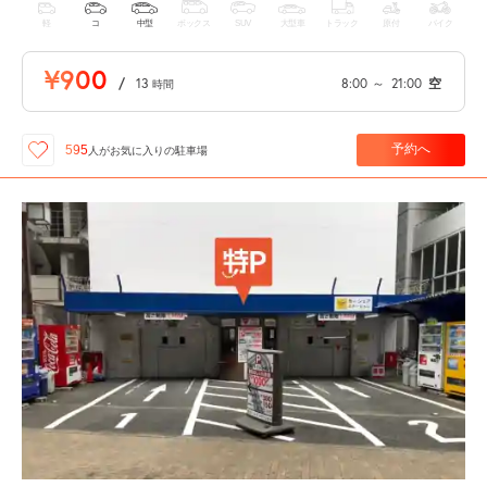
軽
コ
中型
ボックス
SUV
大型車
トラック
原付
バイク
¥900
/
13
8:00
～
21:00
空
時間
予約へ
595
人が
お気に入りの駐車場