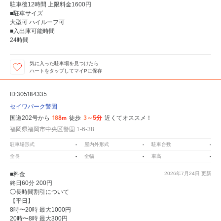
駐車後12時間 上限料金1600円
■駐車サイズ
大型可 ハイルーフ可
■入出庫可能時間
24時間
気に入った駐車場を見つけたら
ハートをタップしてマイPに保存
ID:305184335
セイワパーク警固
188m
3～5分
国道202号から
徒歩
近くてオススメ！
福岡県福岡市中央区警固 1-6-38
-
-
-
駐車場形式
屋内外形式
駐車台数
-
-
-
全長
全幅
車高
■料金
2026年7月24日
更新
終日60分 200円
◯長時間割引について
【平日】
8時〜20時 最大1000円
20時〜8時 最大300円