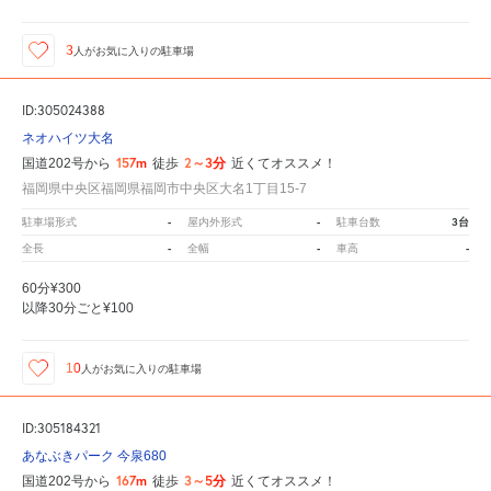
3
人が
お気に入りの駐車場
ID:305024388
ネオハイツ大名
157m
2～3分
国道202号から
徒歩
近くてオススメ！
福岡県中央区福岡県福岡市中央区大名1丁目15-7
-
-
3台
駐車場形式
屋内外形式
駐車台数
-
-
-
全長
全幅
車高
60分¥300
以降30分ごと¥100
10
人が
お気に入りの駐車場
ID:305184321
あなぶきパーク 今泉680
167m
3～5分
国道202号から
徒歩
近くてオススメ！