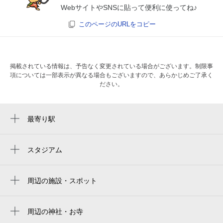
WebサイトやSNSに貼って便利に使ってね♪
このページのURLをコピー
掲載されている情報は、予告なく変更されている場合がございます。制限事
項については一部表示が異なる場合もございますので、あらかじめご了承く
ださい。
最寄り駅
西鉄福岡（天神）駅
薬院大通駅
スタジアム
福岡市営平和台陸上競技場
赤坂駅
미즈호 paypay 돔 후쿠오카
周辺の施設・スポット
天神南駅
sugary 今泉店
福岡paypay巨蛋
薬院駅
とら 博多鉄鍋
周辺の神社・お寺
mizuho paypay dome fukuoka
天神駅
周辺に神社・お寺が見つかりませんでした。