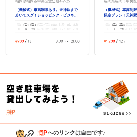
福岡県福岡市中央区渡辺通4-9-25
福岡県福岡市中央区渡
（機械式）車高制限あり。天神駅まで
（機械式）車高制限
歩いてスグ！ショッピング・ビジネ
限定プラン！天神駅
ス・観光にも便利な駐車場です。
軽
コ
中型
ボックス
SUV
大型車
トラック
原付
バイク
軽
コ
中型
ボックス
SU
¥900
/
13h
8:00
〜
21:00
¥1,200
/
12h
へのリンクは自由です♪