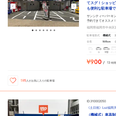
てスグ！ショッピ
も便利な駐車場で
サンシティーパーキ
予約できてオススメ
福岡県福岡市中央区渡辺
機械式
駐車場形式
505cm
全長
軽
コ
中型
ボッ
¥900
/
13
時
595
人が
お気に入りの駐車場
ID:310002050
《土日祝》Luz福岡
（機械式）車高制