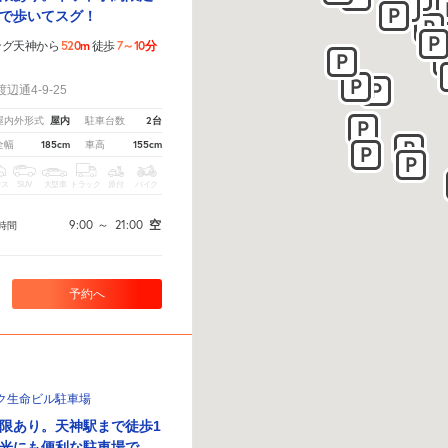
で歩いてスグ！
520m
7～10分
ング天神から
徒歩
！
通4-9-25
屋内
2台
屋内外形式
駐車台数
185cm
155cm
全幅
車高
クス
SUV
大型車
トラック
原付
バイク
9:00
～
21:00
空
時間
予約へ
ク生命ビル駐車場
限あり。天神駅まで徒歩1
光にも便利な駐車場で