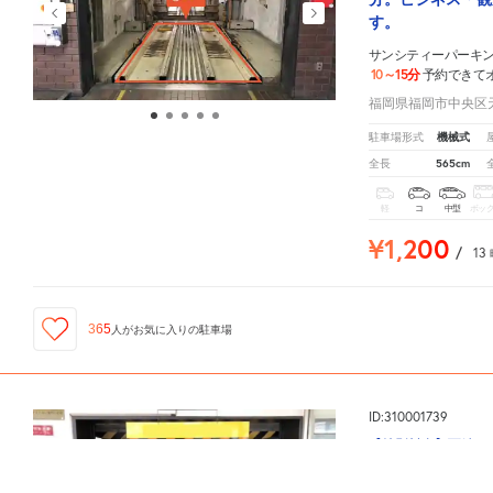
す。
サンシティーパーキ
10～15分
予約できて
福岡県福岡市中央区天神
機械式
駐車場形式
565cm
全長
軽
コ
中型
ボッ
¥1,200
/
13
365
人が
お気に入りの駐車場
ID:310001739
【特別料金】西鉄イン
サンシティーパーキング天神
周辺の格安
駐車場
マップです。他の駐車場がありましたら、
こち
（機械式）車高制