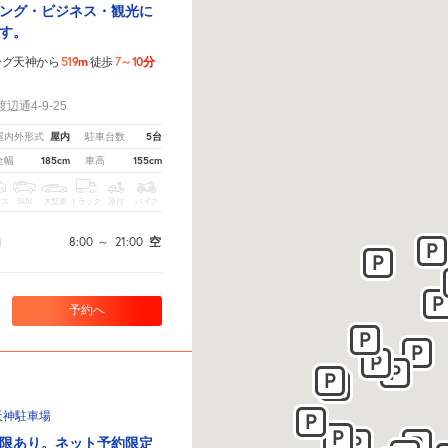
ング・ビジネス・観光に
す。
519m
7～10分
ング天神から
徒歩
！
通4-9-25
屋内
5台
屋内外形式
駐車台数
185cm
155cm
全幅
車高
クス
SUV
大型車
トラック
原付
バイク
8:00
～
21:00
空
間
予約へ
天神駐車場
限あり。ネット予約限定