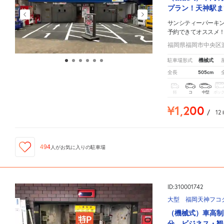
プラン！天神駅ま
サンシティーパーキ
予約できてオススメ
福岡県福岡市中央区渡辺
機械式
駐車場形式
505cm
全長
軽
コ
中型
ボッ
¥1,200
/
12
494
人が
お気に入りの駐車場
ID:310001742
大型 福岡天神フコ
（機械式）車高制
分。ビジネス・観