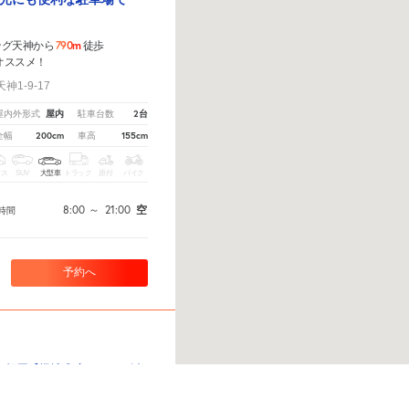
790m
ング天神から
徒歩
オススメ！
1-9-17
屋内
2台
屋内外形式
駐車台数
200cm
155cm
全幅
車高
クス
SUV
大型車
トラック
原付
バイク
8:00
～
21:00
空
時間
予約へ
福岡【機械式/高さ165cm以下】
ら
から教えてください。
※ご注意ください - 徒歩時間は地形の状況や迂回路を反映できていない場
限あり。天神駅まで歩い