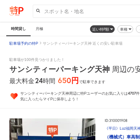
スポット名・地名
時間貸し
月極
近い特P順
車種
駐車場予約の特P
サンシティーパーキング天神 近くの安い駐車場
駐車場が100件見つかりました！
サンシティーパーキング天神
周辺の
650円
24
時間
最大料金
で駐車できます
4707
サンシティーパーキング天神周辺に特Pユーザーのお気に入りは
件
気に入ったらマイPに保存しよう！
ID:310001908
《平日》Luz福岡天
（機械式）車高制