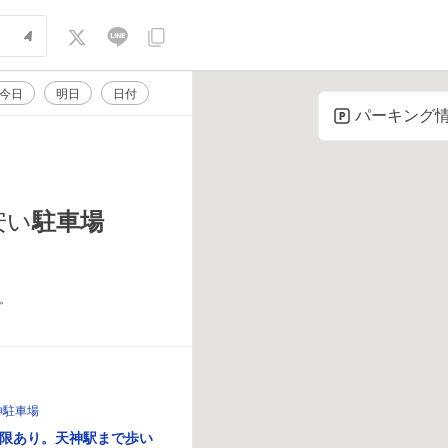
今日
明日
日付
パーキング
駐車場
安い
。
神駐車場
限あり。天神駅まで歩い