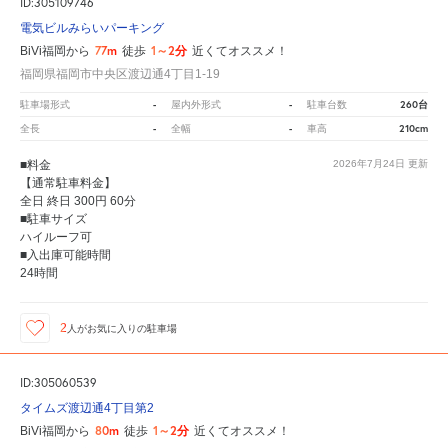
ID:305109746
電気ビルみらいパーキング
77m
1～2分
BiVi福岡から
徒歩
近くてオススメ！
福岡県福岡市中央区渡辺通4丁目1-19
-
-
260台
駐車場形式
屋内外形式
駐車台数
-
-
210cm
全長
全幅
車高
■料金
2026年7月24日
更新
【通常駐車料金】
全日 終日 300円 60分
■駐車サイズ
ハイルーフ可
■入出庫可能時間
24時間
2
人が
お気に入りの駐車場
ID:305060539
タイムズ渡辺通4丁目第2
80m
1～2分
BiVi福岡から
徒歩
近くてオススメ！