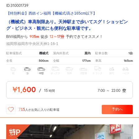
ID:310001739
【特別料金】西鉄イン福岡【機械式/高さ165cm以下】
（機械式）車高制限あり。天神駅まで歩いてスグ！ショッピン
グ・ビジネス・観光にも便利な駐車場です。
905m
12～17分
BiVi福岡から
徒歩
予約できてオススメ！
福岡県福岡市中央区天神1-16-1
機械式
屋内
1台
駐車場形式
屋内外形式
駐車台数
500cm
177cm
165cm
全長
全幅
車高
軽
コ
中型
ボックス
SUV
大型車
トラック
原付
バイク
¥1,600
/
15
7:00
～
22:00
空
時間
予約へ
715
人が
お気に入りの駐車場