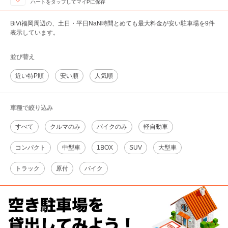
ハートをタップしてマイPに保存
BiVi福岡周辺の、土日・平日NaN時間とめても最大料金が安い駐車場を9件
表示しています。
並び替え
近い特P順
安い順
人気順
車種で絞り込み
すべて
クルマのみ
バイクのみ
軽自動車
コンパクト
中型車
1BOX
SUV
大型車
トラック
原付
バイク