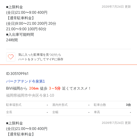
■上限料金
2026年7月24日
更新
(全日)21:00〜9:00 400円
【通常駐車料金】
(全日)9:00〜21:00 200円 20分
21:00〜9:00 100円 60分
■入出庫可能時間
24時間
気に入った駐車場を見つけたら
ハートをタップしてマイPに保存
ID:305109961
パークアテンド今泉第1
206m
3～5分
BiVi福岡から
徒歩
近くてオススメ！
福岡県福岡市中央区今泉1-10
-
-
3台
駐車場形式
屋内外形式
駐車台数
-
-
-
全長
全幅
車高
■上限料金
2026年7月24日
更新
(全日)21:00〜9:00 400円
【通常駐車料金】