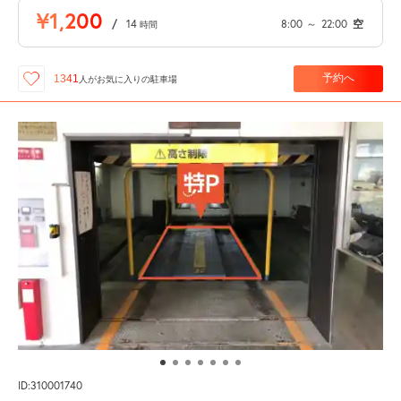
¥1,200
/
14
8:00
～
22:00
空
時間
予約へ
1341
人が
お気に入りの駐車場
ID:310001740