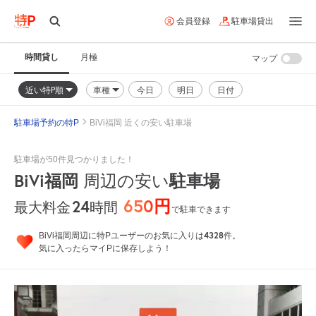
会員登録
駐車場貸出
時間貸し
月極
マップ
近い特P順
車種
今日
明日
日付
駐車場予約の特P
BiVi福岡 近くの安い駐車場
駐車場が50件見つかりました！
BiVi福岡
駐車場
周辺の安い
650円
24
時間
最大料金
で駐車できます
4328
BiVi福岡周辺に特Pユーザーのお気に入りは
件。
気に入ったらマイPに保存しよう！