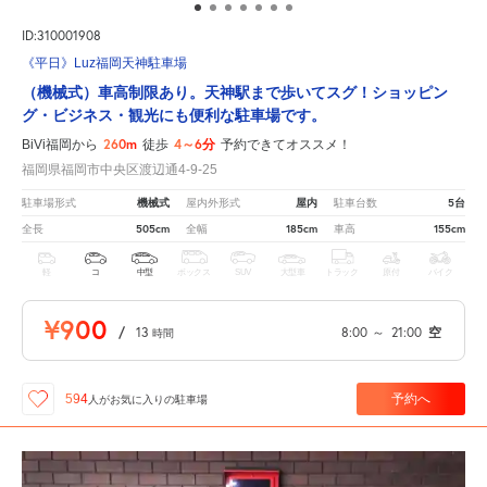
ID:310001908
《平日》Luz福岡天神駐車場
（機械式）車高制限あり。天神駅まで歩いてスグ！ショッピン
グ・ビジネス・観光にも便利な駐車場です。
260m
4～6分
BiVi福岡から
徒歩
予約できてオススメ！
福岡県福岡市中央区渡辺通4-9-25
機械式
屋内
5台
駐車場形式
屋内外形式
駐車台数
505cm
185cm
155cm
全長
全幅
車高
軽
コ
中型
ボックス
SUV
大型車
トラック
原付
バイク
¥900
/
13
8:00
～
21:00
空
時間
予約へ
594
人が
お気に入りの駐車場