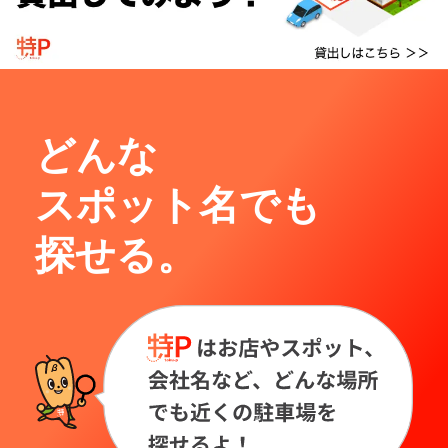
どんな
スポット名でも
探せる。