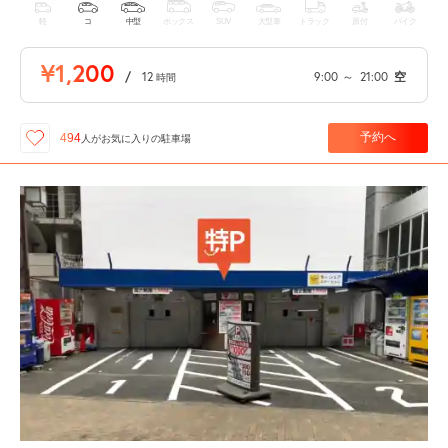
軽
コ
中型
ボックス
SUV
大型車
トラック
原付
バイク
¥1,200
/
12
9:00
～
21:00
空
時間
予約へ
494
人が
お気に入りの駐車場