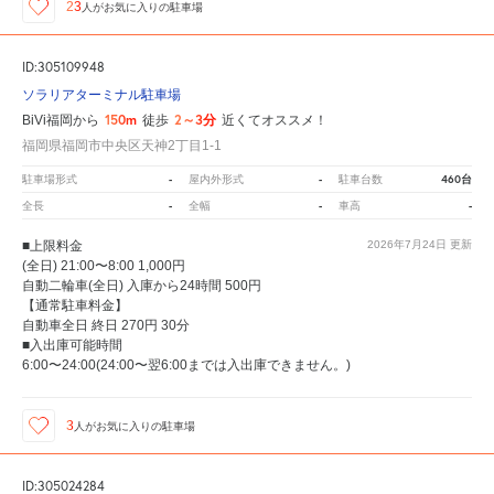
23
人が
お気に入りの駐車場
ID:305109948
ソラリアターミナル駐車場
150m
2～3分
BiVi福岡から
徒歩
近くてオススメ！
福岡県福岡市中央区天神2丁目1-1
-
-
460台
駐車場形式
屋内外形式
駐車台数
-
-
-
全長
全幅
車高
■上限料金
2026年7月24日
更新
(全日) 21:00〜8:00 1,000円
自動二輪車(全日) 入庫から24時間 500円
【通常駐車料金】
自動車全日 終日 270円 30分
■入出庫可能時間
6:00〜24:00(24:00〜翌6:00までは入出庫できません。)
3
人が
お気に入りの駐車場
ID:305024284