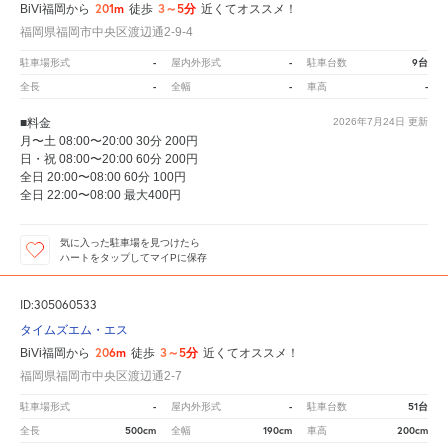
201m
3～5分
BiVi福岡から
徒歩
近くてオススメ！
福岡県福岡市中央区渡辺通2-9-4
-
-
9台
駐車場形式
屋内外形式
駐車台数
-
-
-
全長
全幅
車高
■料金
2026年7月24日
更新
月〜土 08:00〜20:00 30分 200円
日・祝 08:00〜20:00 60分 200円
全日 20:00〜08:00 60分 100円
全日 22:00〜08:00 最大400円
気に入った駐車場を見つけたら
ハートをタップしてマイPに保存
ID:305060533
タイムズエム・エス
206m
3～5分
BiVi福岡から
徒歩
近くてオススメ！
福岡県福岡市中央区渡辺通2-7
-
-
51台
駐車場形式
屋内外形式
駐車台数
500cm
190cm
200cm
全長
全幅
車高