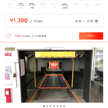
軽
コ
中型
ボックス
SUV
大型車
トラック
原付
バイク
¥1,200
/
13
8:00
～
21:00
空
時間
予約へ
366
人が
お気に入りの駐車場