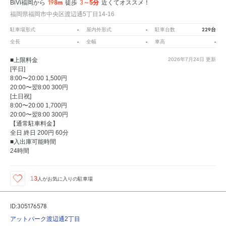
198m
3～5分
BiVi福岡から
徒歩
近くてオススメ！
福岡県福岡市中央区渡辺通5丁目14-16
-
-
229台
駐車場形式
屋内外形式
駐車台数
-
-
-
全長
全幅
車高
■上限料金
2026年7月24日
更新
[平日]
8:00〜20:00 1,500円
20:00〜翌8:00 300円
[土日祝]
8:00〜20:00 1,700円
20:00〜翌8:00 300円
【通常駐車料金】
全日 終日 200円 60分
■入出庫可能時間
24時間
13
人が
お気に入りの駐車場
ID:305176578
アットパーク渡辺通2丁目