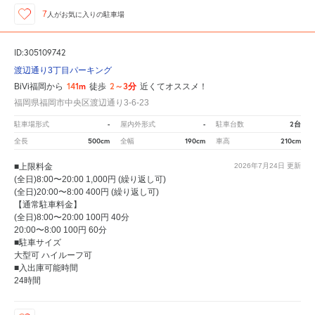
7
人が
お気に入りの駐車場
ID:305109742
渡辺通り3丁目パーキング
141m
2～3分
BiVi福岡から
徒歩
近くてオススメ！
福岡県福岡市中央区渡辺通り3-6-23
-
-
2台
駐車場形式
屋内外形式
駐車台数
500cm
190cm
210cm
全長
全幅
車高
■上限料金
2026年7月24日
更新
(全日)8:00〜20:00 1,000円 (繰り返し可)
(全日)20:00〜8:00 400円 (繰り返し可)
【通常駐車料金】
(全日)8:00〜20:00 100円 40分
20:00〜8:00 100円 60分
■駐車サイズ
大型可 ハイルーフ可
■入出庫可能時間
24時間