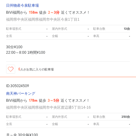
日州物産今泉駐車場
158m
2～3分
BiVi福岡から
徒歩
近くてオススメ！
福岡県中央区福岡県福岡市中央区今泉1丁目1
-
-
13台
駐車場形式
屋内外形式
駐車台数
-
-
-
全長
全幅
車高
30分¥100
22:00～8:00 1時間¥100
6
人が
お気に入りの駐車場
ID:305024509
南天神パーキング
178m
3～5分
BiVi福岡から
徒歩
近くてオススメ！
福岡県中央区福岡県福岡市中央区渡辺通5丁目14-16
-
-
250台
駐車場形式
屋内外形式
駐車台数
-
-
-
全長
全幅
車高
月～金 30分毎¥100