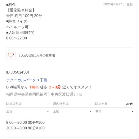
■料金
2026年7月24日
更新
【通常駐車料金】
全日 終日 100円 20分
■駐車サイズ
ハイルーフ可
■入出庫可能時間
8:00〜22:00
1
人が
お気に入りの駐車場
ID:305024501
テクニカルパーク３丁目
138m
2～3分
BiVi福岡から
徒歩
近くてオススメ！
福岡県中央区福岡県福岡市中央区渡辺通3丁目
-
-
39台
駐車場形式
屋内外形式
駐車台数
-
-
-
全長
全幅
車高
8:00～20:00 30分¥100
20:00～8:00 90分¥100