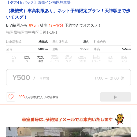
【夕方4ｈパック】西鉄イン福岡駐車場
（機械式）車高制限あり。ネット予約限定プラン！天神駅まで歩
いてスグ！
895m
12～17分
BiVi福岡から
徒歩
予約できてオススメ！
福岡県福岡市中央区天神1-16-1
機械式
屋内
-
駐車場形式
屋内外形式
駐車台数
500cm
180cm
165cm
全長
全幅
車高
軽
コ
中型
ボックス
SUV
大型車
トラック
原付
バイク
¥500
/
4
17:00
～
21:00
休
時間
休
203
人が
お気に入りの駐車場