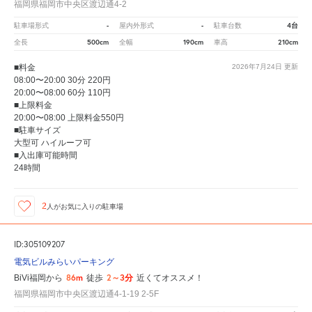
福岡県福岡市中央区渡辺通4-2
-
-
4台
駐車場形式
屋内外形式
駐車台数
500cm
190cm
210cm
全長
全幅
車高
■料金
2026年7月24日
更新
08:00〜20:00 30分 220円
20:00〜08:00 60分 110円
■上限料金
20:00〜08:00 上限料金550円
■駐車サイズ
大型可 ハイルーフ可
■入出庫可能時間
24時間
2
人が
お気に入りの駐車場
ID:305109207
電気ビルみらいパーキング
86m
2～3分
BiVi福岡から
徒歩
近くてオススメ！
福岡県福岡市中央区渡辺通4-1-19 2-5F