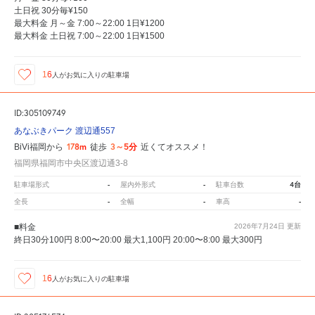
土日祝 30分毎¥150
最大料金 月～金 7:00～22:00 1日¥1200
最大料金 土日祝 7:00～22:00 1日¥1500
16
人が
お気に入りの駐車場
ID:305109749
あなぶきパーク 渡辺通557
178m
3～5分
BiVi福岡から
徒歩
近くてオススメ！
福岡県福岡市中央区渡辺通3-8
-
-
4台
駐車場形式
屋内外形式
駐車台数
-
-
-
全長
全幅
車高
■料金
2026年7月24日
更新
終日30分100円 8:00〜20:00 最大1,100円 20:00〜8:00 最大300円
16
人が
お気に入りの駐車場