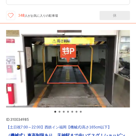
休
348
人が
お気に入りの駐車場
ID:310034985
【土日祝7:00～22:00】西鉄イン福岡【機械式/高さ165cm以下】
（機械式）車高制限あり。天神駅まで歩いてスグ！ショッピン