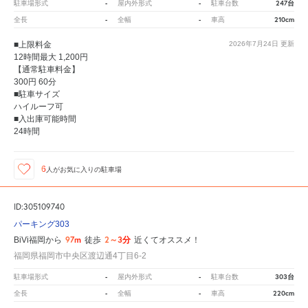
-
-
247台
駐車場形式
屋内外形式
駐車台数
-
-
210cm
全長
全幅
車高
■上限料金
2026年7月24日
更新
12時間最大 1,200円
【通常駐車料金】
300円 60分
■駐車サイズ
ハイルーフ可
■入出庫可能時間
24時間
6
人が
お気に入りの駐車場
ID:305109740
パーキング303
97m
2～3分
BiVi福岡から
徒歩
近くてオススメ！
福岡県福岡市中央区渡辺通4丁目6-2
-
-
303台
駐車場形式
屋内外形式
駐車台数
-
-
220cm
全長
全幅
車高