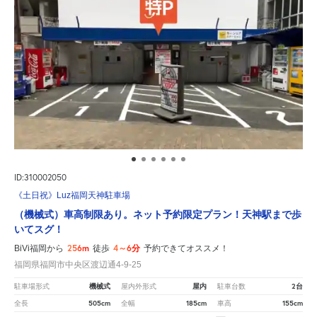
ID:310002050
《土日祝》Luz福岡天神駐車場
（機械式）車高制限あり。ネット予約限定プラン！天神駅まで歩
いてスグ！
256m
4～6分
BiVi福岡から
徒歩
予約できてオススメ！
福岡県福岡市中央区渡辺通4-9-25
機械式
屋内
2台
駐車場形式
屋内外形式
駐車台数
505cm
185cm
155cm
全長
全幅
車高