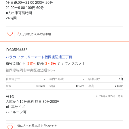
(全日)9:00〜21:00 200円 20分
21:00〜9:00 100円 60分
■入出庫可能時間
24時間
2
人が
お気に入りの駐車場
ID:305196882
パラカ ファミリーマート福岡渡辺通三丁目
217m
3～5分
BiVi福岡から
徒歩
近くてオススメ！
福岡県福岡市中央区渡辺通3-3-7
-
-
6台
駐車場形式
屋内外形式
駐車台数
480cm
190cm
210cm
全長
全幅
車高
■料金
2026年7月24日
更新
入庫から15分無料 終日 30分200円
■駐車サイズ
ハイルーフ可
気に入った駐車場を見つけたら