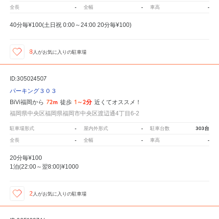
-
-
-
全長
全幅
車高
40分毎¥100(土日祝 0:00～24:00 20分毎¥100)
8
人が
お気に入りの駐車場
ID:305024507
パーキング３０３
72m
1～2分
BiVi福岡から
徒歩
近くてオススメ！
福岡県中央区福岡県福岡市中央区渡辺通4丁目6-2
-
-
303台
駐車場形式
屋内外形式
駐車台数
-
-
-
全長
全幅
車高
20分毎¥100
1泊(22:00～翌8:00)¥1000
2
人が
お気に入りの駐車場