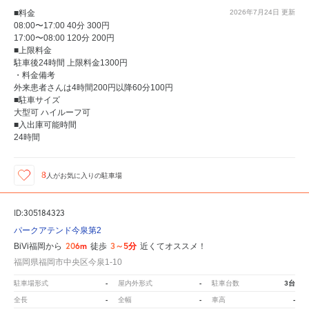
■料金
2026年7月24日
更新
08:00〜17:00 40分 300円
17:00〜08:00 120分 200円
■上限料金
駐車後24時間 上限料金1300円
・料金備考
外来患者さんは4時間200円以降60分100円
■駐車サイズ
大型可 ハイルーフ可
■入出庫可能時間
24時間
8
人が
お気に入りの駐車場
ID:305184323
パークアテンド今泉第2
206m
3～5分
BiVi福岡から
徒歩
近くてオススメ！
福岡県福岡市中央区今泉1-10
-
-
3台
駐車場形式
屋内外形式
駐車台数
-
-
-
全長
全幅
車高