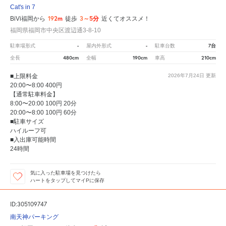
Cat's in 7
192m
3～5分
BiVi福岡から
徒歩
近くてオススメ！
福岡県福岡市中央区渡辺通3-8-10
-
-
7台
駐車場形式
屋内外形式
駐車台数
480cm
190cm
210cm
全長
全幅
車高
■上限料金
2026年7月24日
更新
20:00〜8:00 400円
【通常駐車料金】
8:00〜20:00 100円 20分
20:00〜8:00 100円 60分
■駐車サイズ
ハイルーフ可
■入出庫可能時間
24時間
気に入った駐車場を見つけたら
ハートをタップしてマイPに保存
ID:305109747
南天神パーキング