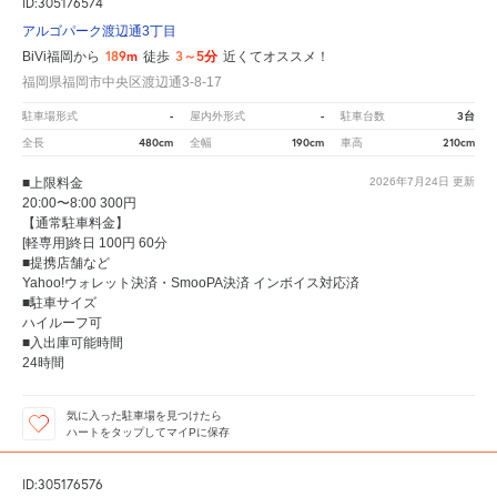
ID:305176574
アルゴパーク渡辺通3丁目
189m
3～5分
BiVi福岡から
徒歩
近くてオススメ！
福岡県福岡市中央区渡辺通3-8-17
-
-
3台
駐車場形式
屋内外形式
駐車台数
480cm
190cm
210cm
全長
全幅
車高
■上限料金
2026年7月24日
更新
20:00〜8:00 300円
【通常駐車料金】
[軽専用]終日 100円 60分
■提携店舗など
Yahoo!ウォレット決済・SmooPA決済 インボイス対応済
■駐車サイズ
ハイルーフ可
■入出庫可能時間
24時間
気に入った駐車場を見つけたら
ハートをタップしてマイPに保存
ID:305176576