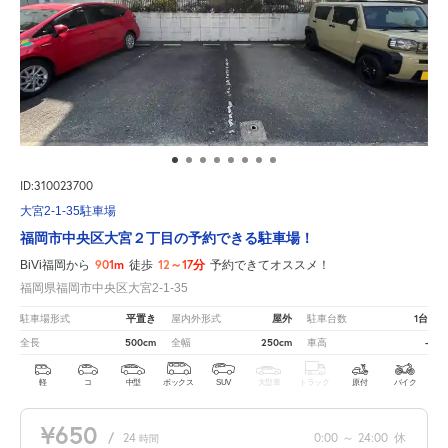
ID:310023700
大宮2-1-35駐車場
福岡市中央区大宮２丁目の予約できる駐車場！
901m
12～17分
BiVi福岡から
徒歩
予約できてオススメ！
福岡県福岡市中央区大宮2-1-35
平置き
屋外
1台
駐車場形式
屋内外形式
駐車台数
500cm
250cm
-
全長
全幅
車高
軽
コ
中型
ボックス
SUV
大型車
トラック
原付
バイク
¥650
/
24
0:00
～
24:00
休
時間