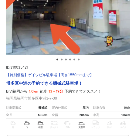
ID:310035421
【特別価格】ゲイツビル駐車場【高さ1550mmまで】
博多区中洲の予約できる機械式駐車場！
1.0km
13～19分
BiVi福岡から
徒歩
予約できてオススメ！
福岡県福岡市博多区中洲3-7-30
機械式
屋内
10台
駐車場形式
屋内外形式
駐車台数
530cm
205cm
155cm
全長
全幅
車高
軽
コ
中型
ボックス
SUV
大型車
トラック
原付
バイク