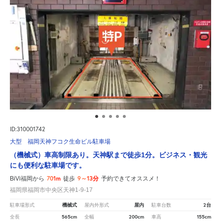
ID:310001742
大型 福岡天神フコク生命ビル駐車場
（機械式）車高制限あり。天神駅まで徒歩1分。ビジネス・観光
にも便利な駐車場です。
701m
9～13分
BiVi福岡から
徒歩
予約できてオススメ！
福岡県福岡市中央区天神1-9-17
機械式
屋内
2台
駐車場形式
屋内外形式
駐車台数
565cm
200cm
155cm
全長
全幅
車高