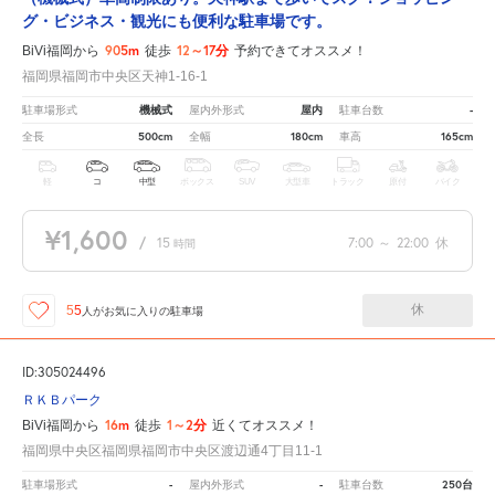
グ・ビジネス・観光にも便利な駐車場です。
905m
12～17分
BiVi福岡から
徒歩
予約できてオススメ！
福岡県福岡市中央区天神1-16-1
機械式
屋内
-
駐車場形式
屋内外形式
駐車台数
500cm
180cm
165cm
全長
全幅
車高
軽
コ
中型
ボックス
SUV
大型車
トラック
原付
バイク
¥1,600
/
15
7:00
～
22:00
休
時間
休
55
人が
お気に入りの駐車場
ID:305024496
ＲＫＢパーク
16m
1～2分
BiVi福岡から
徒歩
近くてオススメ！
福岡県中央区福岡県福岡市中央区渡辺通4丁目11-1
-
-
250台
駐車場形式
屋内外形式
駐車台数