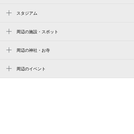
渡辺通駅
薬院駅
スタジアム
福岡市営平和台陸上競技場
天神南駅
周辺の施設・スポット
西鉄福岡（天神）駅
河合塾 福岡校
薬院大通駅
西鉄渡辺通ビル
周辺の神社・お寺
天神駅
周辺に神社・お寺が見つかりませんでした。
コナミスポーツクラブ 福岡天神
赤坂駅
周辺のイベント
アクタス・福岡店
次代育成落語会 福岡公演
中洲川端駅
BiVi福岡
リアル脱出ゲーム「閉ざされたゲーム世界
西鉄平尾駅
bivi福岡 駐輪場
からの脱出」（福岡）
祇園駅
BEAT STATION
偏光板で見えないものを見る！ 光のふし
ぎ実験教室
福岡ビートステーション
てんちかセール2026
タカクラホテル福岡
夏はホークス！天神夏まつり2026