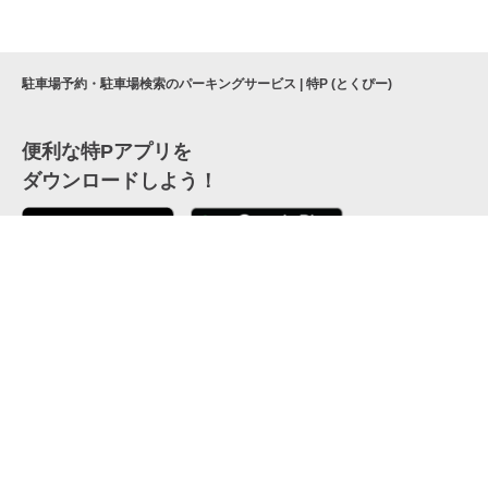
駐車場予約・駐車場検索のパーキングサービス | 特P (とくぴー)
便利な特Pアプリを
ダウンロードしよう！
ここから「インストール」して、便利な特Pアプリを
公式 X
GETしよう
公式 Facebook