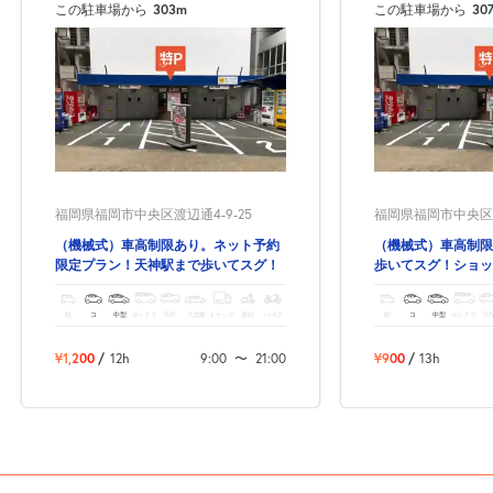
この駐車場から
303m
この駐車場から
30
福岡県福岡市中央区渡辺通4-9-25
福岡県福岡市中央区渡
（機械式）車高制限あり。ネット予約
（機械式）車高制限
限定プラン！天神駅まで歩いてスグ！
歩いてスグ！ショッ
ス・観光にも便利な
軽
コ
中型
ボックス
SUV
大型車
トラック
原付
バイク
軽
コ
中型
ボックス
SU
¥1,200
/
12h
9:00
〜
21:00
¥900
/
13h