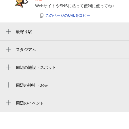
WebサイトやSNSに貼って便利に使ってね♪
このページのURLをコピー
最寄り駅
枚方公園駅
枚方市駅
スタジアム
周辺にスタジアムが見つかりませんでした。
宮之阪駅
周辺の施設・スポット
星ヶ丘駅
パークハイツ岡山手
坊主池公園
周辺の神社・お寺
光照寺
枚方市立枚方小学校
周辺のイベント
岡山手町第2小規模公園
『戦慄迷宮：迷』怪異覚醒
淀川左岸水防事務組合
全スーパー戦隊展（大阪）
三ツ矢公園