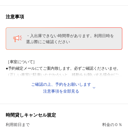
・坊主池公園 徒歩4分
・意賀美神社 徒歩7分
・ひらかたパーク 徒歩13分
注意事項
・枚方郵便局 徒歩14分
・枚方市役所 徒歩15分
・淀川河川公園枚方地区 徒歩18分
・入出庫できない時間帯があります。利用日時を
・パナソニックアリーナ 徒歩20分
選ぶ際にご確認ください
・パナソニックベースボールスタジアム 徒歩25分
◎周辺教育施設
［車室について］
・枚方市立枚方小学校 徒歩7分
●予約確定メールにてご案内致します。必ずご確認くださいませ。
・うみのほし幼稚園 徒歩9分
（正しい車室に駐車いただかないと、移動をお願いする場合がござ
・枚方市立枚方中学校 徒歩10分
います）
ご確認の上、予約をお願いします
・枚方市立枚方第二小学校 徒歩14分
注意事項を全部見る
［注意事項］
●高さ制限のある駐車場ですので、記載サイズと車両サイズをご確
認の上、ご利用くださいませ。
※車両のサイズが規定内でも、車両にルーフキャリア等を取り付け
時間貸しキャンセル規定
ていたり、物を積んでいると駐車できない場合がございます。
利用前日まで
料金の０％