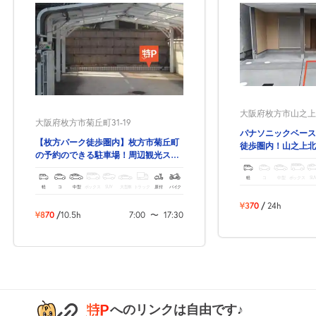
大阪府枚方市山之上北
大阪府枚方市菊丘町31-19
パナソニックベース
【枚方パーク徒歩圏内】枚方市菊丘町
徒歩圏内！山之上北
の予約のできる駐車場！周辺観光スポ
きる駐車場！
ットも多数！
軽
コ
中型
ボックス
SU
軽
コ
中型
ボックス
SUV
大型車
トラック
原付
バイク
¥370
/
24h
¥870
/
10.5h
7:00
〜
17:30
へのリンクは自由です♪