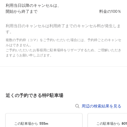
利用当日以降のキャンセルは、
●表記の車室サイズは、駐車可能サイズではございません。
開始から終了まで
料金の100％
乗り降りのスペースをご考慮のうえ、ご予約ください。
●駐車場内での空ぶかしやアイドリング、駐車場内で騒ぐこと、た
利用当日のキャンセルは利用終了までのキャンセル料が発生しま
す。
むろすることは絶対におやめ下さい。
複数の予約枠（コマ）をご予約いただいた場合には、予約枠ごとのキャンセ
●入出庫の際は歩行者等に十分お気を付けください。
ルはできません。
ご予約いただいたお客様用に駐車場枠をリザーブするため、ご理解いただき
ますようお願い申し上げます。
●不正駐車との誤認防止のため、必ず予約を入れてから敷地内に入
るようお願いします。
●サイズ違いでの返金は承っておりませんので、あらかじめ車両サ
イズをご確認の上、ご利用ください。
近くの予約できる特P駐車場
周辺の検索結果を見る
この駐車場から
555m
この駐車場から
80