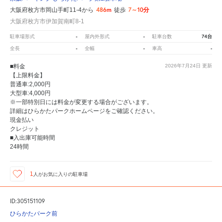
486m
7～10分
大阪府枚方市岡山手町11-4から
徒歩
大阪府枚方市伊加賀南町8-1
-
-
74台
駐車場形式
屋内外形式
駐車台数
-
-
-
全長
全幅
車高
■料金
2026年7月24日
更新
【上限料金】
普通車:2,000円
大型車:4,000円
※一部特別日には料金が変更する場合がございます。
詳細はひらかたパークホームページをご確認ください。
現金払い
クレジット
■入出庫可能時間
24時間
1
人が
お気に入りの駐車場
ID:305151109
ひらかたパーク前