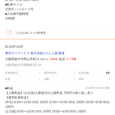
22:00〜8:00 100円 60分
■駐車サイズ
大型可 ハイルーフ可
■入出庫可能時間
24時間
1
人が
お気に入りの駐車場
ID:305113027
東洋カーマックス 枚方信金ひらしん駐車場
426m
6～9分
大阪府枚方市岡山手町11-4から
徒歩
大阪府枚方市岡東町15-29
-
-
8台
駐車場形式
屋内外形式
駐車台数
-
-
-
全長
全幅
車高
■料金
2026年7月24日
更新
【上限料金】(土日祝)入庫後当日上限料金 700円※繰り返し有り
【通常駐車料金】
(平日) 8:00〜15:00 20分 100円 15:00〜19:00 20分 100円 19:00〜8:00 60分
100円
(土日祝) 8:00〜19:00 20分 100円 19:00〜8:00 60分 100円