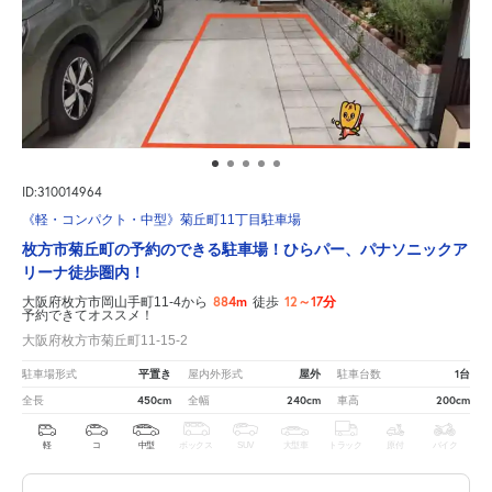
ID:310014964
《軽・コンパクト・中型》菊丘町11丁目駐車場
枚方市菊丘町の予約のできる駐車場！ひらパー、パナソニックア
リーナ徒歩圏内！
884m
12～17分
大阪府枚方市岡山手町11-4から
徒歩
予約できてオススメ！
大阪府枚方市菊丘町11-15-2
平置き
屋外
1台
駐車場形式
屋内外形式
駐車台数
450cm
240cm
200cm
全長
全幅
車高
軽
コ
中型
ボックス
SUV
大型車
トラック
原付
バイク