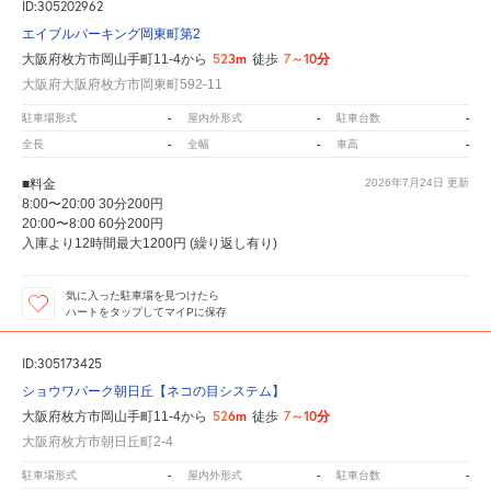
ID:305202962
エイブルパーキング岡東町第2
523m
7～10分
大阪府枚方市岡山手町11-4から
徒歩
大阪府大阪府枚方市岡東町592-11
-
-
-
駐車場形式
屋内外形式
駐車台数
-
-
-
全長
全幅
車高
■料金
2026年7月24日
更新
8:00〜20:00 30分200円
20:00〜8:00 60分200円
入庫より12時間最大1200円 (繰り返し有り)
気に入った駐車場を見つけたら
ハートをタップしてマイPに保存
ID:305173425
ショウワパーク朝日丘【ネコの目システム】
526m
7～10分
大阪府枚方市岡山手町11-4から
徒歩
大阪府枚方市朝日丘町2-4
-
-
-
駐車場形式
屋内外形式
駐車台数