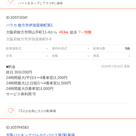
ハートをタップしてマイPに保存
ID:305113041
パラカ 枚方市伊加賀南町第1
483m
7～10分
大阪府枚方市岡山手町11-4から
徒歩
大阪府枚方市伊加賀南町6-8
-
-
5台
駐車場形式
屋内外形式
駐車台数
-
-
-
全長
全幅
車高
■料金
2026年7月24日
更新
終日 30分200円
24時間最大(平日/1〜4番車室)1,200円
24時間最大(土日祝/1〜4番車室)1,500円
24時間最大(5番車室)1,000円
サービス券利用:可
23
人が
お気に入りの駐車場
ID:305194583
京阪パーキング ひらかたパーク第2駐車場