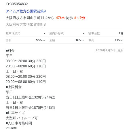
ID:305054832
タイムズ枚方公園駅前第9
476m
6～9分
大阪府枚方市岡山手町11-4から
徒歩
大阪府枚方市伊加賀南町8
-
-
7台
駐車場形式
屋内外形式
駐車台数
500cm
190cm
210cm
全長
全幅
車高
■料金
2026年7月24日
更新
平日
08:00〜20:00 30分 220円
20:00〜08:00 60分 110円
土・日・祝
08:00〜20:00 30分 220円
20:00〜08:00 60分 110円
■上限料金
平日
当日1日上限料金1320円(24時迄
土・日・祝
当日1日上限料金1870円(24時迄
■駐車サイズ
大型可 ハイルーフ可
■入出庫可能時間
24時間