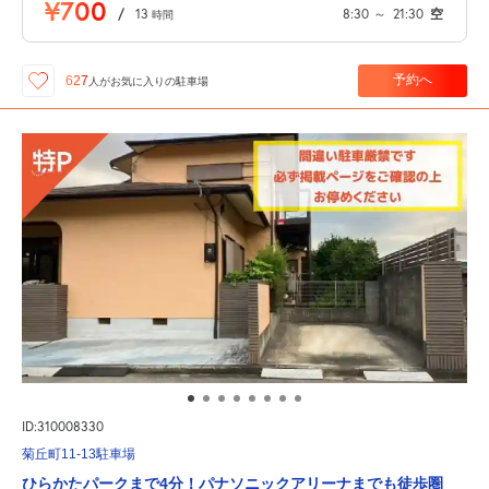
¥700
/
13
8:30
～
21:30
空
時間
予約へ
627
人が
お気に入りの駐車場
ID:310008330
菊丘町11-13駐車場
ひらかたパークまで4分！パナソニックアリーナまでも徒歩圏