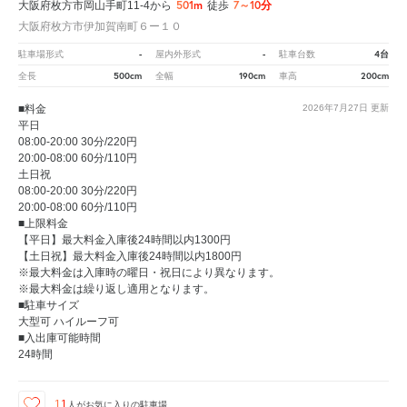
501m
7～10分
大阪府枚方市岡山手町11-4から
徒歩
大阪府枚方市伊加賀南町６ー１０
-
-
4台
駐車場形式
屋内外形式
駐車台数
500cm
190cm
200cm
全長
全幅
車高
■料金
2026年7月27日
更新
平日
08:00-20:00 30分/220円
20:00-08:00 60分/110円
土日祝
08:00-20:00 30分/220円
20:00-08:00 60分/110円
■上限料金
【平日】最大料金入庫後24時間以内1300円
【土日祝】最大料金入庫後24時間以内1800円
※最大料金は入庫時の曜日・祝日により異なります。
※最大料金は繰り返し適用となります。
■駐車サイズ
大型可 ハイルーフ可
■入出庫可能時間
24時間
11
人が
お気に入りの駐車場