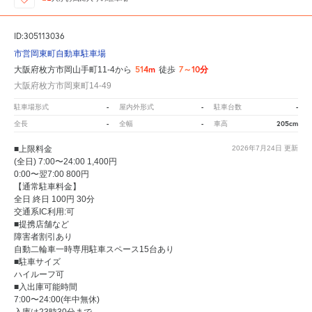
ID:305113036
市営岡東町自動車駐車場
514m
7～10分
大阪府枚方市岡山手町11-4から
徒歩
大阪府枚方市岡東町14-49
-
-
-
駐車場形式
屋内外形式
駐車台数
-
-
205cm
全長
全幅
車高
■上限料金
2026年7月24日
更新
(全日) 7:00〜24:00 1,400円
0:00〜翌7:00 800円
【通常駐車料金】
全日 終日 100円 30分
交通系IC利用:可
■提携店舗など
障害者割引あり
自動二輪車一時専用駐車スペース15台あり
■駐車サイズ
ハイルーフ可
■入出庫可能時間
7:00〜24:00(年中無休)