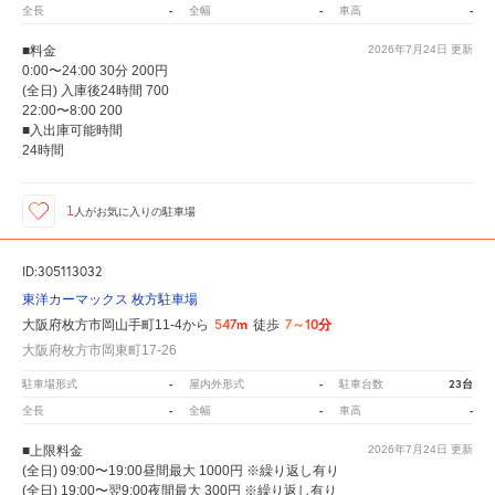
-
-
-
全長
全幅
車高
■料金
2026年7月24日
更新
0:00〜24:00 30分 200円
(全日) 入庫後24時間 700
22:00〜8:00 200
■入出庫可能時間
24時間
1
人が
お気に入りの駐車場
ID:305113032
東洋カーマックス 枚方駐車場
547m
7～10分
大阪府枚方市岡山手町11-4から
徒歩
大阪府枚方市岡東町17-26
-
-
23台
駐車場形式
屋内外形式
駐車台数
-
-
-
全長
全幅
車高
■上限料金
2026年7月24日
更新
(全日) 09:00〜19:00昼間最大 1000円 ※繰り返し有り
(全日) 19:00〜翌9:00夜間最大 300円 ※繰り返し有り