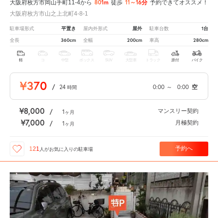
801m
11～16分
大阪府枚方市岡山手町11-4から
徒歩
予約できてオススメ！
大阪府枚方市山之上北町4-8-1
平置き
屋外
1台
駐車場形式
屋内外形式
駐車台数
360cm
200cm
280cm
全長
全幅
車高
軽
コ
中型
ボックス
SUV
大型車
トラック
原付
バイク
¥370
/
24
0:00
～
0:00
空
時間
¥8,000
マンスリー契約
/
1
ヶ月
¥7,000
月極契約
/
1
ヶ月
予約へ
121
人が
お気に入りの駐車場