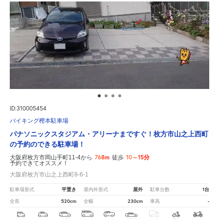
ID:310005454
バイキング樫本駐車場
パナソニックスタジアム・アリーナまですぐ！枚方市山之上西町
の予約のできる駐車場！
768m
10～15分
大阪府枚方市岡山手町11-4から
徒歩
予約できてオススメ！
大阪府枚方市山之上西町8-6-1
平置き
屋外
1台
駐車場形式
屋内外形式
駐車台数
520cm
230cm
-
全長
全幅
車高