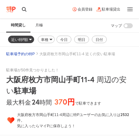
会員登録
駐車場貸出
時間貸し
月極
マップ
近い特P順
車種
今日
明日
日付
駐車場予約の特P
大阪府枚方市岡山手町11-4 近くの安い駐車場
駐車場が50件見つかりました！
大阪府枚方市岡山手町11-4
周辺の安
駐車場
い
370円
24
時間
最大料金
で駐車できます
2532
大阪府枚方市岡山手町11-4周辺に特Pユーザーのお気に入りは
件。
気に入ったらマイPに保存しよう！