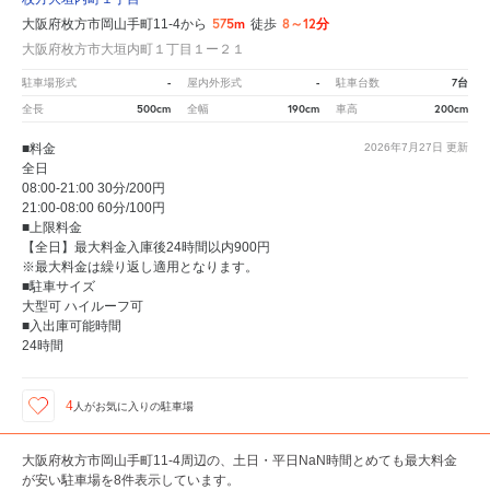
575m
8～12分
大阪府枚方市岡山手町11-4から
徒歩
大阪府枚方市大垣内町１丁目１ー２１
-
-
7台
駐車場形式
屋内外形式
駐車台数
500cm
190cm
200cm
全長
全幅
車高
■料金
2026年7月27日
更新
全日
08:00-21:00 30分/200円
21:00-08:00 60分/100円
■上限料金
【全日】最大料金入庫後24時間以内900円
※最大料金は繰り返し適用となります。
■駐車サイズ
大型可 ハイルーフ可
■入出庫可能時間
24時間
4
人が
お気に入りの駐車場
大阪府枚方市岡山手町11-4周辺の、土日・平日NaN時間とめても最大料金
が安い駐車場を8件表示しています。