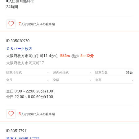
■入出庫可能時間
24時間
7
人が
お気に入りの駐車場
ID:305020970
ＧＳパーク枚方
563m
8～12分
大阪府枚方市岡山手町11-4から
徒歩
大阪府枚方市岡東町17
-
-
33台
駐車場形式
屋内外形式
駐車台数
-
-
-
全長
全幅
車高
全日 8:00～22:00 20分¥100
全日 22:00～8:00 60分¥100
5
人が
お気に入りの駐車場
ID:305177911
枚方大垣内町１丁目