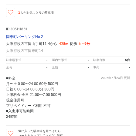
2
人が
お気に入りの駐車場
ID:305111851
岡東町パーキングNo.2
428m
6～9分
大阪府枚方市岡山手町11-4から
徒歩
大阪府枚方市岡東町14
-
-
5台
駐車場形式
屋内外形式
駐車台数
-
-
-
全長
全幅
車高
■料金
2026年7月24日
更新
月〜土 0:00〜24:00 60分 500円
日祝 0:00〜24:00 60分 300円
上限料金 全日 21:00〜7:00 500円
現金使用可
プリペイドカード利用:不可
■入出庫可能時間
24時間
気に入った駐車場を見つけたら
ハートをタップしてマイPに保存