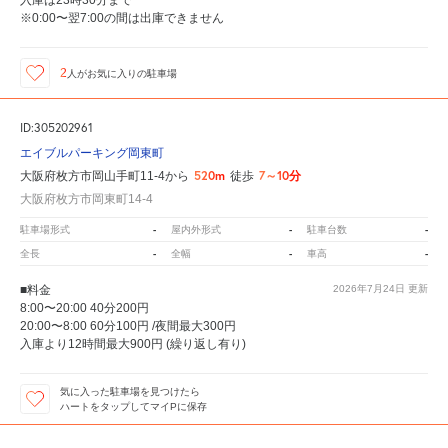
入庫は23時30分まで
※0:00〜翌7:00の間は出庫できません
2
人が
お気に入りの駐車場
ID:305202961
エイブルパーキング岡東町
520m
7～10分
大阪府枚方市岡山手町11-4から
徒歩
大阪府枚方市岡東町14-4
-
-
-
駐車場形式
屋内外形式
駐車台数
-
-
-
全長
全幅
車高
■料金
2026年7月24日
更新
8:00〜20:00 40分200円
20:00〜8:00 60分100円 /夜間最大300円
入庫より12時間最大900円 (繰り返し有り)
気に入った駐車場を見つけたら
ハートをタップしてマイPに保存