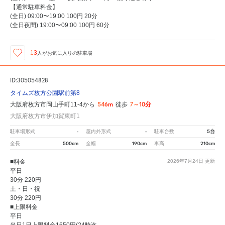
【通常駐車料金】
(全日) 09:00〜19:00 100円 20分
(全日夜間) 19:00〜09:00 100円 60分
13
人が
お気に入りの駐車場
ID:305054828
タイムズ枚方公園駅前第8
546m
7～10分
大阪府枚方市岡山手町11-4から
徒歩
大阪府枚方市伊加賀東町1
-
-
5台
駐車場形式
屋内外形式
駐車台数
500cm
190cm
210cm
全長
全幅
車高
■料金
2026年7月24日
更新
平日
30分 220円
土・日・祝
30分 220円
■上限料金
平日