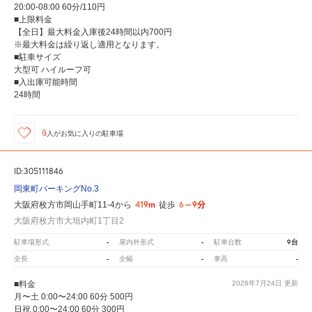
20:00-08:00 60分/110円
■上限料金
【全日】最大料金入庫後24時間以内700円
※最大料金は繰り返し適用となります。
■駐車サイズ
大型可 ハイルーフ可
■入出庫可能時間
24時間
6
人が
お気に入りの駐車場
ID:305111846
岡東町パーキングNo.3
419m
6～9分
大阪府枚方市岡山手町11-4から
徒歩
大阪府枚方市大垣内町1丁目2
-
-
9台
駐車場形式
屋内外形式
駐車台数
-
-
-
全長
全幅
車高
■料金
2026年7月24日
更新
月〜土 0:00〜24:00 60分 500円
日祝 0:00〜24:00 60分 300円