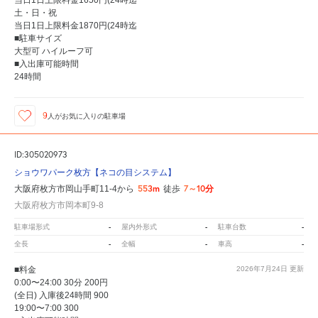
当日1日上限料金1650円(24時迄
土・日・祝
当日1日上限料金1870円(24時迄
■駐車サイズ
大型可 ハイルーフ可
■入出庫可能時間
24時間
9
人が
お気に入りの駐車場
ID:305020973
ショウワパーク枚方【ネコの目システム】
553m
7～10分
大阪府枚方市岡山手町11-4から
徒歩
大阪府枚方市岡本町9-8
-
-
-
駐車場形式
屋内外形式
駐車台数
-
-
-
全長
全幅
車高
■料金
2026年7月24日
更新
0:00〜24:00 30分 200円
(全日) 入庫後24時間 900
19:00〜7:00 300