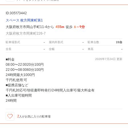
ID:305173442
スペース 枚方岡東町第1
455m
6～9分
大阪府枚方市岡山手町11-4から
徒歩
大阪府枚方市岡東町226-7
-
-
23台
駐車場形式
屋内外形式
駐車台数
-
-
-
全長
全幅
車高
■料金
2026年7月24日
更新
08:00〜22:0020分100円
22:00〜08:0060分100円
24時間最大1000円
千円札使用:可
■提携店舗など
千円札対応可/領収書即時発行/24時間入出庫可/最大料金有
■入出庫可能時間
24時間
2
人が
お気に入りの駐車場