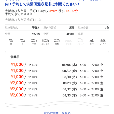
内！予約して渋滞回避😃是非ご利用ください！
898m
12～17分
大阪府枚方市岡山手町11-4から
徒歩
予約できてオススメ！
大阪府枚方市菊丘町11-13
平置き
屋外
2台
駐車場形式
屋内外形式
駐車台数
480cm
250cm
-
全長
全幅
車高
軽
コ
中型
ボックス
SUV
大型車
トラック
原付
バイク
営業日
¥1,000
/
16
08/06
(木)
6:00
～
22:00
空
時間
¥1,000
/
16
08/07
(金)
6:00
～
22:00
空
時間
¥1,000
/
16
08/10
(月)
6:00
～
22:00
空
時間
¥2,000
/
16
08/11
(火)
6:00
～
22:00
空
時間
¥2,000
/
16
08/12
(水)
6:00
～
22:00
空
時間
¥2,000
/
16
08/13
(木)
6:00
～
22:00
空
時間
全ての営業日を見る