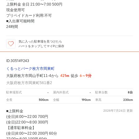
上限料金 全日 21:00〜7:00 500円
現金使用可
プリペイドカード利用:不可
■入出庫可能時間
24時間
気に入った駐車場を見つけたら
ハートをタップしてマイPに保存
ID:305149243
くるっとパーク枚方市岡東町
421m
6～9分
大阪府枚方市岡山手町11-4から
徒歩
大阪府枚方市岡東町561番2
-
-
8台
駐車場形式
屋内外形式
駐車台数
500cm
190cm
230cm
全長
全幅
車高
■上限料金
2026年7月24日
更新
(全日)8:00〜22:00 700円
(全日)22:00〜8:00 300円
【通常駐車料金】
(全日)8:00〜22:00 200円 60分