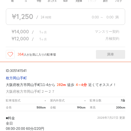
軽
コ
中型
ボックス
SUV
大型車
トラック
原付
バイク
¥1,250
/
24
0:00
～
0:00
満
時間
¥14,000
マンスリー契約
/
1
ヶ月
¥12,000
月極契約
/
1
ヶ月
満車
364
人が
お気に入りの駐車場
ID:305141541
枚方岡山手町
282m
4～6分
大阪府枚方市岡山手町11-4から
徒歩
近くてオススメ！
大阪府枚方市岡山手町２ー２７
-
-
7台
駐車場形式
屋内外形式
駐車台数
500cm
190cm
200cm
全長
全幅
車高
■料金
2026年7月27日
更新
全日
08:00-20:00 60分/220円