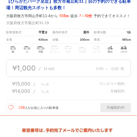
【ひらかたパーク至近】枚方市菊丘町31丁目の予約のできる駐車
場！周辺観光スポットも多数！
555m
7～10分
大阪府枚方市岡山手町11-4から
徒歩
予約できてオススメ！
大阪府枚方市菊丘町31-19
平置き
屋外
1台
駐車場形式
屋内外形式
駐車台数
430cm
200cm
185cm
全長
全幅
車高
軽
コ
中型
ボックス
SUV
大型車
トラック
原付
バイク
¥1,000
/
24
0:00
～
0:00
契
時間
¥15,000
マンスリー契約
/
1
ヶ月
¥14,000
月極契約
/
1
ヶ月
月極契約中
269
人が
お気に入りの駐車場