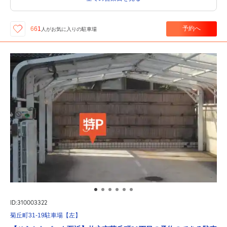
予約へ
661
人が
お気に入りの駐車場
ID:310003322
菊丘町31-19駐車場【左】