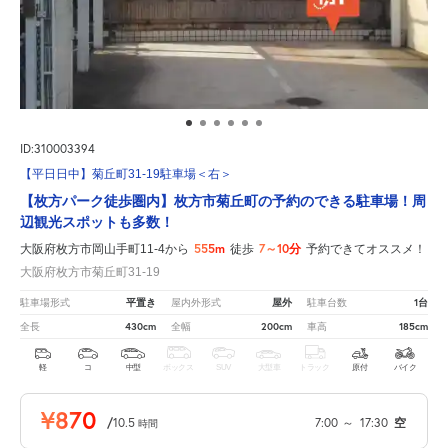
ID:310003394
【平日日中】菊丘町31-19駐車場＜右＞
【枚方パーク徒歩圏内】枚方市菊丘町の予約のできる駐車場！周
辺観光スポットも多数！
555m
7～10分
大阪府枚方市岡山手町11-4から
徒歩
予約できてオススメ！
大阪府枚方市菊丘町31-19
平置き
屋外
1台
駐車場形式
屋内外形式
駐車台数
430cm
200cm
185cm
全長
全幅
車高
軽
コ
中型
ボックス
SUV
大型車
トラック
原付
バイク
¥870
/
10.5
7:00
～
17:30
空
時間