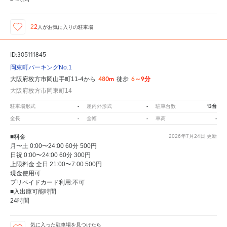
22
人が
お気に入りの駐車場
ID:305111845
岡東町パーキングNo.1
480m
6～9分
大阪府枚方市岡山手町11-4から
徒歩
大阪府枚方市岡東町14
-
-
13台
駐車場形式
屋内外形式
駐車台数
-
-
-
全長
全幅
車高
■料金
2026年7月24日
更新
月〜土 0:00〜24:00 60分 500円
日祝 0:00〜24:00 60分 300円
上限料金 全日 21:00〜7:00 500円
現金使用可
プリペイドカード利用:不可
■入出庫可能時間
24時間
気に入った駐車場を見つけたら