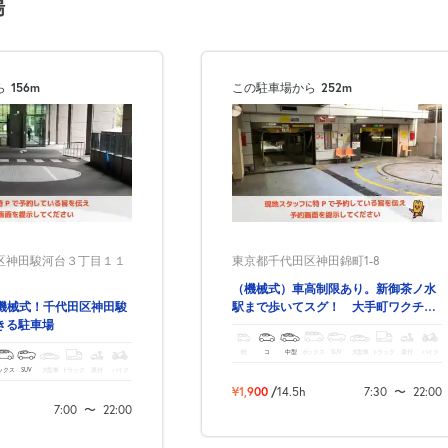
場
ら
156m
この駐車場から
252m
区神田駿河台３丁目１１
東京都千代田区神田錦町1-8
（機械式）車高制限あり。新御茶ノ水
！機械式！千代田区神田駿
駅まで歩いてスグ！ 大手町ワクチン
きる駐車場
接種会場まで徒歩10分！
軽
コ
中型
ボックス
SUV
大型車
トラック
原付
バイク
ックス
SUV
大型車
トラック
原付
バイク
¥1,900
/
14.5h
7:30
〜
22:00
7:00
〜
22:00