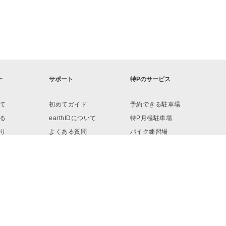
ー
サポート
特Pのサービス
て
初めてガイド
予約できる駐車場
る
earthIDについて
特P月極駐車場
り
よくある質問
バイク練習場
ロード
お問い合わせ
リンク・素材
予約へ