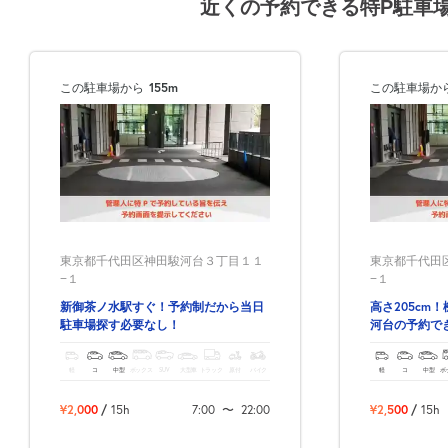
近くの予約できる特P駐車
この駐車場から
155m
この駐車場か
東京都千代田区神田駿河台３丁目１１
東京都千代田
−１
−１
新御茶ノ水駅すぐ！予約制だから当日
高さ205cm
駐車場探す必要なし！
河台の予約で
軽
コ
中型
ボックス
SUV
大型車
トラック
原付
バイク
軽
コ
中型
ボ
¥2,000
/
15h
7:00
〜
22:00
¥2,500
/
15h