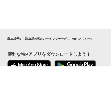
駐車場予約・駐車場検索のパーキングサービス | 特P (とくぴー)
便利な特Pアプリを
ダウンロードしよう！
¥500
公式 X
/
24h
ここから「インストール」して、