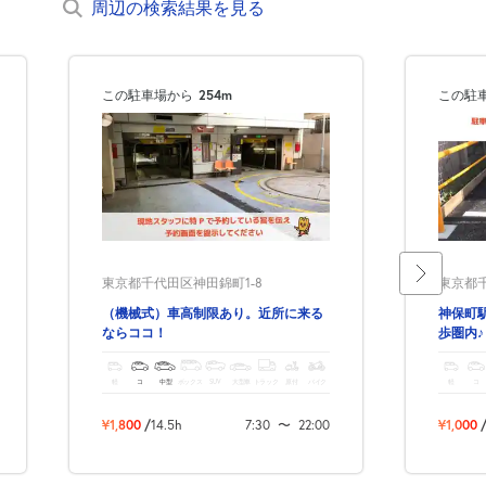
周辺の検索結果を見る
この駐車場から
254m
この駐
東京都千代田区神田錦町1-8
東京都千
（機械式）車高制限あり。近所に来る
神保町
ならココ！
歩圏内♪
軽
コ
中型
ボックス
SUV
大型車
トラック
原付
バイク
軽
コ
¥1,800
/
14.5h
7:30
〜
22:00
¥1,000