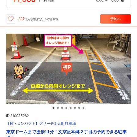
/
24
0:00
～
0:00
空
時間
予約へ
282
人が
お気に入りの駐車場
ID:310035982
【軽・コンパクト】グリーチネ元町駐車場
東京ドームまで徒歩11分！文京区本郷２丁目の予約できる駐車