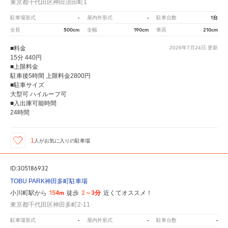
東京都千代田区神田須田町1
-
-
1台
駐車場形式
屋内外形式
駐車台数
500cm
190cm
210cm
全長
全幅
車高
■料金
2026年7月24日
更新
15分 440円
■上限料金
駐車後5時間 上限料金2800円
■駐車サイズ
大型可 ハイルーフ可
■入出庫可能時間
24時間
1
人が
お気に入りの駐車場
ID:305186932
TOBU PARK神田多町駐車場
154m
2～3分
小川町駅から
徒歩
近くてオススメ！
東京都千代田区神田多町2-11
-
-
-
駐車場形式
屋内外形式
駐車台数