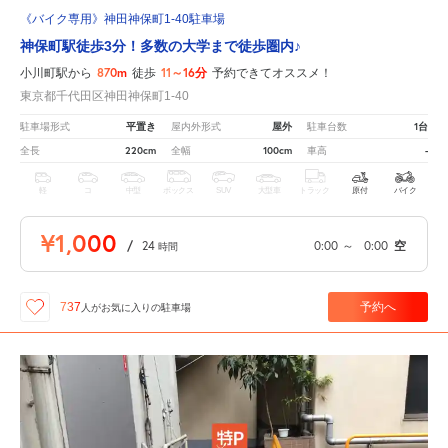
《バイク専用》神田神保町1-40駐車場
神保町駅徒歩3分！多数の大学まで徒歩圏内♪
870m
11～16分
小川町駅から
徒歩
予約できてオススメ！
東京都千代田区神田神保町1-40
平置き
屋外
1台
駐車場形式
屋内外形式
駐車台数
220cm
100cm
-
全長
全幅
車高
軽
コ
中型
ボックス
SUV
大型車
トラック
原付
バイク
¥1,000
/
24
0:00
～
0:00
空
時間
予約へ
737
人が
お気に入りの駐車場