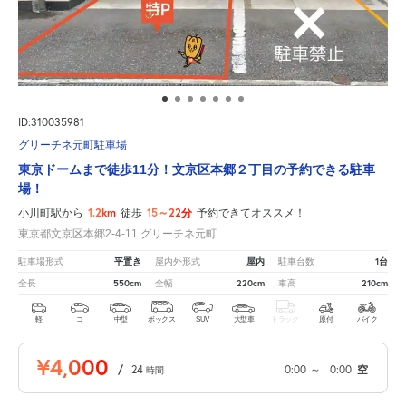
ID:310035981
グリーチネ元町駐車場
東京ドームまで徒歩11分！文京区本郷２丁目の予約できる駐車
場！
1.2km
15～22分
小川町駅から
徒歩
予約できてオススメ！
東京都文京区本郷2-4-11 グリーチネ元町
平置き
屋内
1台
駐車場形式
屋内外形式
駐車台数
550cm
220cm
210cm
全長
全幅
車高
軽
コ
中型
ボックス
SUV
大型車
トラック
原付
バイク
¥4,000
/
24
0:00
～
0:00
空
時間