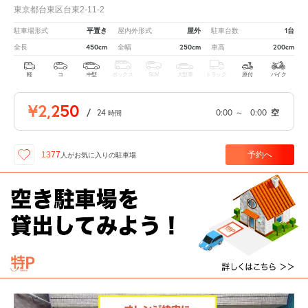
東京都台東区台東2-11-2
平置き
屋外
1台
駐車場形式
屋内外形式
駐車台数
450cm
250cm
200cm
全長
全幅
車高
軽
コ
中型
ボックス
SUV
大型車
トラック
原付
バイク
¥2,250
/
24
0:00
～
0:00
空
時間
予約へ
1377
人が
お気に入りの駐車場