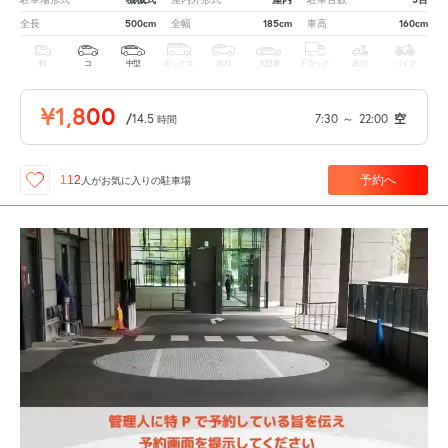
500cm
185cm
160cm
全長
全幅
車高
軽
コ
中型
ボックス
SUV
大型車
トラック
原付
バイク
¥1,800
/
14.5
7:30
～
22:00
空
時間
予約へ
112
人が
お気に入りの駐車場