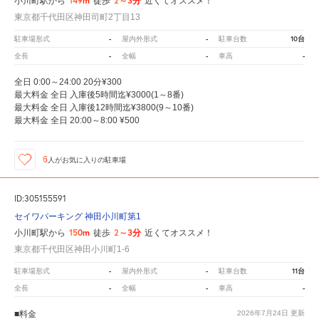
149m
2～3分
小川町駅から
徒歩
近くてオススメ！
東京都千代田区神田司町2丁目13
-
-
10台
駐車場形式
屋内外形式
駐車台数
-
-
-
全長
全幅
車高
全日 0:00～24:00 20分¥300
最大料金 全日 入庫後5時間迄¥3000(1～8番)
最大料金 全日 入庫後12時間迄¥3800(9～10番)
最大料金 全日 20:00～8:00 ¥500
6
人が
お気に入りの駐車場
ID:305155591
セイワパーキング 神田小川町第1
150m
2～3分
小川町駅から
徒歩
近くてオススメ！
東京都千代田区神田小川町1-6
-
-
11台
駐車場形式
屋内外形式
駐車台数
-
-
-
全長
全幅
車高
■料金
2026年7月24日
更新