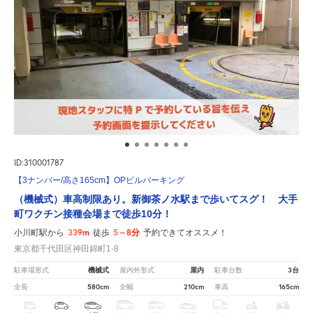
ID:310001787
【3ナンバー/高さ165cm】OPビルパーキング
（機械式）車高制限あり。新御茶ノ水駅まで歩いてスグ！ 大手
町ワクチン接種会場まで徒歩10分！
339m
5～8分
小川町駅から
徒歩
予約できてオススメ！
東京都千代田区神田錦町1-8
機械式
屋内
3台
駐車場形式
屋内外形式
駐車台数
580cm
210cm
165cm
全長
全幅
車高