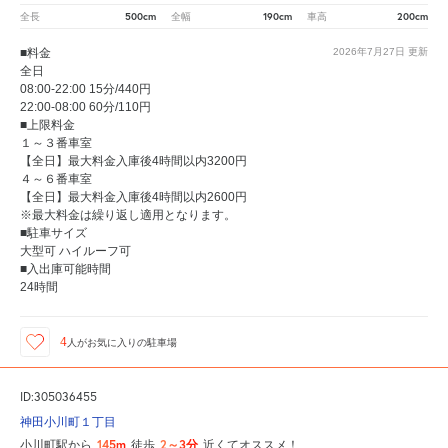
500cm
190cm
200cm
全長
全幅
車高
■料金
2026年7月27日
更新
全日
08:00-22:00 15分/440円
22:00-08:00 60分/110円
■上限料金
１～３番車室
【全日】最大料金入庫後4時間以内3200円
４～６番車室
【全日】最大料金入庫後4時間以内2600円
※最大料金は繰り返し適用となります。
■駐車サイズ
大型可 ハイルーフ可
■入出庫可能時間
24時間
4
人が
お気に入りの駐車場
ID:305036455
神田小川町１丁目
145m
2～3分
小川町駅から
徒歩
近くてオススメ！