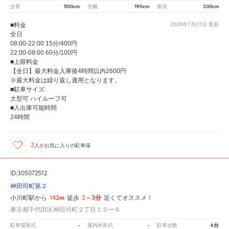
500cm
190cm
200cm
全長
全幅
車高
■料金
2026年7月27日
更新
全日
08:00-22:00 15分/400円
22:00-08:00 60分/100円
■上限料金
【全日】最大料金入庫後4時間以内2600円
※最大料金は繰り返し適用となります。
■駐車サイズ
大型可 ハイルーフ可
■入出庫可能時間
24時間
2
人が
お気に入りの駐車場
ID:305072512
神田司町第２
142m
2～3分
小川町駅から
徒歩
近くてオススメ！
東京都千代田区神田司町２丁目１０ー６
-
-
6台
駐車場形式
屋内外形式
駐車台数