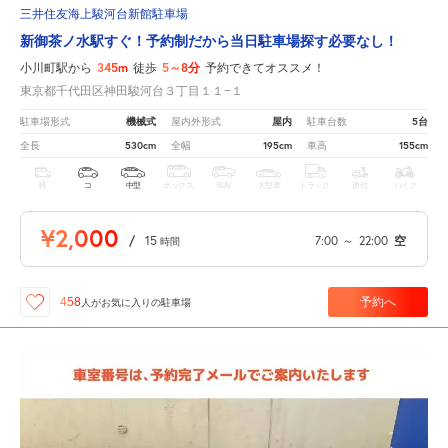
三井住友海上駿河台新館駐車場
新御茶ノ水駅すぐ！予約制だから当日駐車場探す必要なし！
345m
5～8分
小川町駅から
徒歩
予約できてオススメ！
東京都千代田区神田駿河台３丁目１１−１
機械式
屋内
5台
駐車場形式
屋内外形式
駐車台数
530cm
195cm
155cm
全長
全幅
車高
軽
コ
中型
ボックス
SUV
大型車
トラック
原付
バイク
¥2,000
/
15
7:00
～
22:00
空
時間
予約へ
458
人が
お気に入りの駐車場