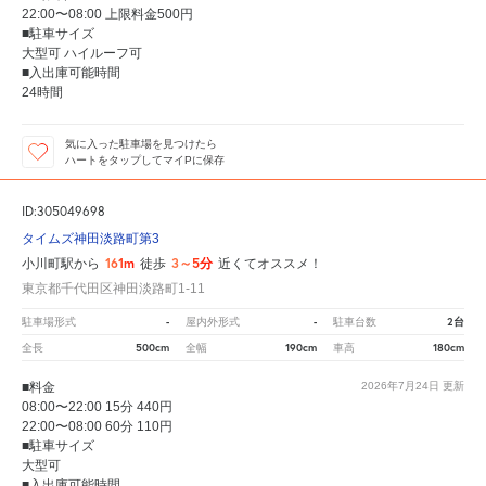
22:00〜08:00 上限料金500円
■駐車サイズ
大型可 ハイルーフ可
■入出庫可能時間
24時間
気に入った駐車場を見つけたら
ハートをタップしてマイPに保存
ID:305049698
タイムズ神田淡路町第3
161m
3～5分
小川町駅から
徒歩
近くてオススメ！
東京都千代田区神田淡路町1-11
-
-
2台
駐車場形式
屋内外形式
駐車台数
500cm
190cm
180cm
全長
全幅
車高
■料金
2026年7月24日
更新
08:00〜22:00 15分 440円
22:00〜08:00 60分 110円
■駐車サイズ
大型可
■入出庫可能時間