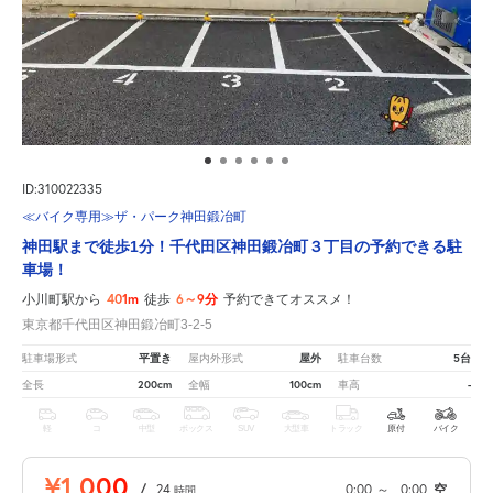
ID:310022335
≪バイク専用≫ザ・パーク神田鍛冶町
神田駅まで徒歩1分！千代田区神田鍛冶町３丁目の予約できる駐
車場！
401m
6～9分
小川町駅から
徒歩
予約できてオススメ！
東京都千代田区神田鍛冶町3-2-5
平置き
屋外
5台
駐車場形式
屋内外形式
駐車台数
200cm
100cm
-
全長
全幅
車高
軽
コ
中型
ボックス
SUV
大型車
トラック
原付
バイク
¥1,000
/
24
0:00
～
0:00
空
時間