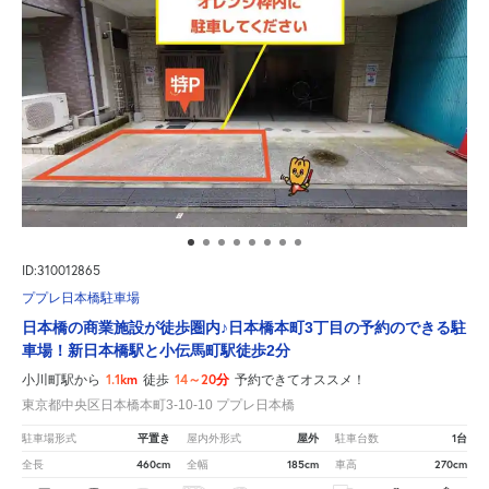
ID:310012865
ププレ日本橋駐車場
日本橋の商業施設が徒歩圏内♪日本橋本町3丁目の予約のできる駐
車場！新日本橋駅と小伝馬町駅徒歩2分
1.1km
14～20分
小川町駅から
徒歩
予約できてオススメ！
東京都中央区日本橋本町3-10-10 ププレ日本橋
平置き
屋外
1台
駐車場形式
屋内外形式
駐車台数
460cm
185cm
270cm
全長
全幅
車高