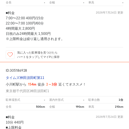
-
-
-
全長
全幅
車高
■料金
2026年7月24日
更新
7:00〜22:00 400円/15分
22:00〜7:00 100円/60分
4時間最大 2,800円
日祝のみ24時間最大 1,500円
※上限料金は繰り返し適用されます。
気に入った駐車場を見つけたら
ハートをタップしてマイPに保存
ID:305186928
タイムズ神田須田町第11
154m
2～3分
小川町駅から
徒歩
近くてオススメ！
東京都千代田区神田須田町1
-
-
2台
駐車場形式
屋内外形式
駐車台数
500cm
190cm
210cm
全長
全幅
車高
■料金
2026年7月24日
更新
10分 440円
■上限料金