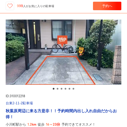
予約へ
999
人が
お気に入りの駐車場
ID:310012218
台東2-11-2駐車場
秋葉原周辺に来る方是非！！予約時間内出し入れ自由だからお
得！
1.2km
16～23分
小川町駅から
徒歩
予約できてオススメ！