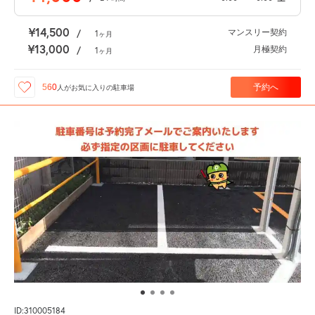
¥14,500
マンスリー契約
/
1
ヶ月
¥13,000
月極契約
/
1
ヶ月
予約へ
560
人が
お気に入りの駐車場
ID:310005184