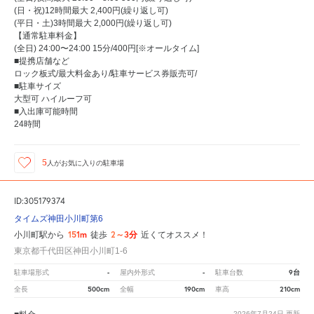
(日・祝)12時間最大 2,400円(繰り返し可)
(平日・土)3時間最大 2,000円(繰り返し可)
【通常駐車料金】
(全日) 24:00〜24:00 15分/400円[※オールタイム]
■提携店舗など
ロック板式/最大料金あり/駐車サービス券販売可/
■駐車サイズ
大型可 ハイルーフ可
■入出庫可能時間
24時間
5
人が
お気に入りの駐車場
ID:305179374
タイムズ神田小川町第6
151m
2～3分
小川町駅から
徒歩
近くてオススメ！
東京都千代田区神田小川町1-6
-
-
9台
駐車場形式
屋内外形式
駐車台数
500cm
190cm
210cm
全長
全幅
車高
2026年7月24日
更新