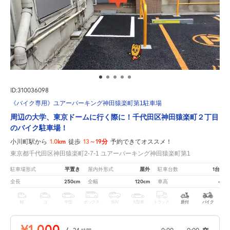
ID:310036098
《バイク専用》ユアーパーキング神田猿楽町第1駐車場
周辺の大学、東京ドームに行く際に！千代田区神田猿楽町２丁目
のバイク駐車場！
1.0km
13～19分
小川町駅から
徒歩
予約できてオススメ！
東京都千代田区神田猿楽町2-7-1 ユアーパーキング神田猿楽町第1
平置き
屋外
1台
駐車場形式
屋内外形式
駐車台数
250cm
120cm
-
全長
全幅
車高
軽
コ
中型
ボックス
SUV
大型車
トラック
原付
バイク
¥1,000