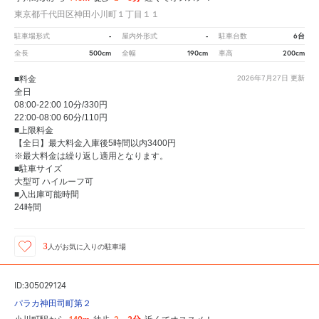
東京都千代田区神田小川町１丁目１１
-
-
6台
駐車場形式
屋内外形式
駐車台数
500cm
190cm
200cm
全長
全幅
車高
■料金
2026年7月27日
更新
全日
08:00-22:00 10分/330円
22:00-08:00 60分/110円
■上限料金
【全日】最大料金入庫後5時間以内3400円
※最大料金は繰り返し適用となります。
■駐車サイズ
大型可 ハイルーフ可
■入出庫可能時間
24時間
3
人が
お気に入りの駐車場
ID:305029124
パラカ神田司町第２