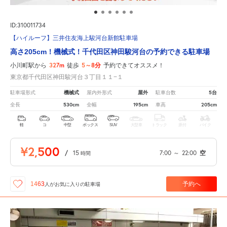
ID:310011734
【ハイルーフ】三井住友海上駿河台新館駐車場
高さ205cm！機械式！千代田区神田駿河台の予約できる駐車場
327m
5～8分
小川町駅から
徒歩
予約できてオススメ！
東京都千代田区神田駿河台３丁目１１−１
機械式
屋外
5台
駐車場形式
屋内外形式
駐車台数
530cm
195cm
205cm
全長
全幅
車高
軽
コ
中型
ボックス
SUV
大型車
トラック
原付
バイク
¥2,500
/
15
7:00
～
22:00
空
時間
予約へ
1463
人が
お気に入りの駐車場