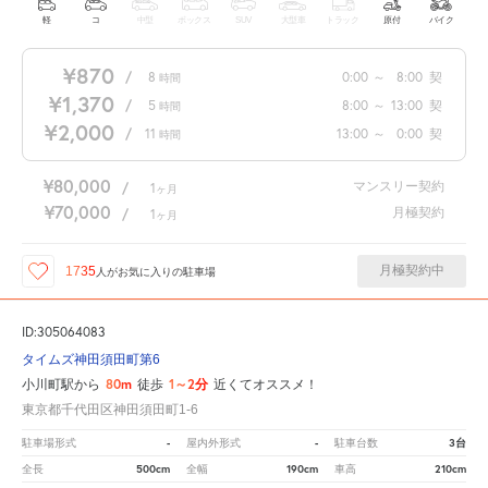
軽
コ
中型
ボックス
SUV
大型車
トラック
原付
バイク
¥870
/
8
0:00
～
8:00
契
時間
¥1,370
/
5
8:00
～
13:00
契
時間
¥2,000
/
11
13:00
～
0:00
契
時間
¥80,000
マンスリー契約
/
1
ヶ月
¥70,000
月極契約
/
1
ヶ月
月極契約中
1735
人が
お気に入りの駐車場
ID:305064083
タイムズ神田須田町第6
80m
1～2分
小川町駅から
徒歩
近くてオススメ！
東京都千代田区神田須田町1-6
-
-
3台
駐車場形式
屋内外形式
駐車台数
500cm
190cm
210cm
全長
全幅
車高