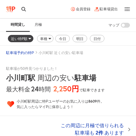
会員登録
駐車場貸出
時間貸し
月極
マップ
近い特P順
車種
今日
明日
日付
駐車場予約の特P
小川町駅 近くの安い駐車場
駐車場が50件見つかりました！
小川町駅
周辺の安い
駐車場
2,250円
24
時間
最大料金
で駐車できます
8609
小川町駅周辺に特Pユーザーのお気に入りは
件。
気に入ったらマイPに保存しよう！
この周辺に月極で借りられる
駐車場も
2件
あります