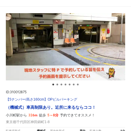
ID:310012875
【5ナンバー/高さ160cm】OPビルパーキング
（機械式）車高制限あり。近所に来るならココ！
326m
5～8分
小川町駅から
徒歩
予約できてオススメ！
東京都千代田区神田錦町1-8
機械式
屋内
5台
駐車場形式
屋内外形式
駐車台数