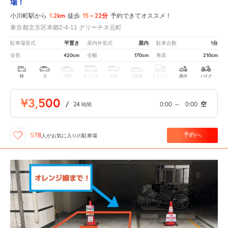
場！
1.2km
15～22分
小川町駅から
徒歩
予約できてオススメ！
東京都文京区本郷2-4-11 グリーチネ元町
平置き
屋内
1台
駐車場形式
屋内外形式
駐車台数
420cm
170cm
210cm
全長
全幅
車高
軽
コ
中型
ボックス
SUV
大型車
トラック
原付
バイク
¥3,500
/
24
0:00
～
0:00
空
時間
予約へ
578
人が
お気に入りの駐車場