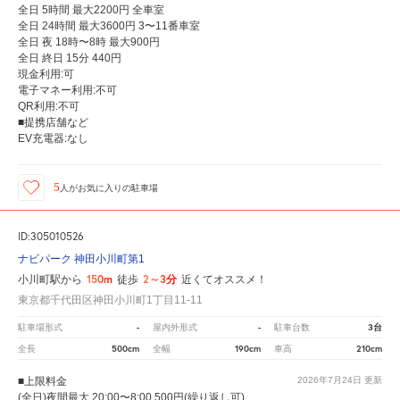
全日 5時間 最大2200円 全車室
全日 24時間 最大3600円 3〜11番車室
全日 夜 18時〜8時 最大900円
全日 終日 15分 440円
現金利用:可
電子マネー利用:不可
QR利用:不可
■提携店舗など
EV充電器:なし
5
人が
お気に入りの駐車場
ID:305010526
ナビパーク 神田小川町第1
150m
2～3分
小川町駅から
徒歩
近くてオススメ！
東京都千代田区神田小川町1丁目11-11
-
-
3台
駐車場形式
屋内外形式
駐車台数
500cm
190cm
210cm
全長
全幅
車高
■上限料金
2026年7月24日
更新
(全日)夜間最大 20:00〜8:00 500円(繰り返し可)