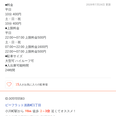
■料金
2026年7月24日
更新
平日
10分 400円
土・日・祝
10分 400円
■上限料金
平日
22:00〜07:00 上限料金500円
土・日・祝
07:00〜22:00 上限料金1600円
22:00〜07:00 上限料金500円
■駐車サイズ
大型可 ハイルーフ可
■入出庫可能時間
24時間
15
人が
お気に入りの駐車場
ID:305155583
ビーフラット淡路町1丁目
98m
2～3分
小川町駅から
徒歩
近くてオススメ！