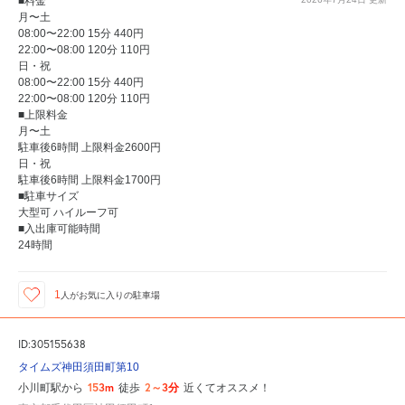
■料金
月〜土
08:00〜22:00 15分 440円
22:00〜08:00 120分 110円
日・祝
08:00〜22:00 15分 440円
22:00〜08:00 120分 110円
■上限料金
月〜土
駐車後6時間 上限料金2600円
日・祝
駐車後6時間 上限料金1700円
■駐車サイズ
大型可 ハイルーフ可
■入出庫可能時間
24時間
1
人が
お気に入りの駐車場
ID:305155638
タイムズ神田須田町第10
153m
2～3分
小川町駅から
徒歩
近くてオススメ！