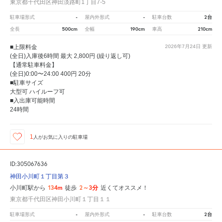
東京都千代田区神田淡路町1丁目7-5
-
-
2台
駐車場形式
屋内外形式
駐車台数
500cm
190cm
210cm
全長
全幅
車高
■上限料金
2026年7月24日
更新
(全日)入庫後6時間 最大 2,800円 (繰り返し可)
【通常駐車料金】
(全日)0:00〜24:00 400円 20分
■駐車サイズ
大型可 ハイルーフ可
■入出庫可能時間
24時間
1
人が
お気に入りの駐車場
ID:305067636
神田小川町１丁目第３
134m
2～3分
小川町駅から
徒歩
近くてオススメ！
東京都千代田区神田小川町１丁目１１
-
-
2台
駐車場形式
屋内外形式
駐車台数