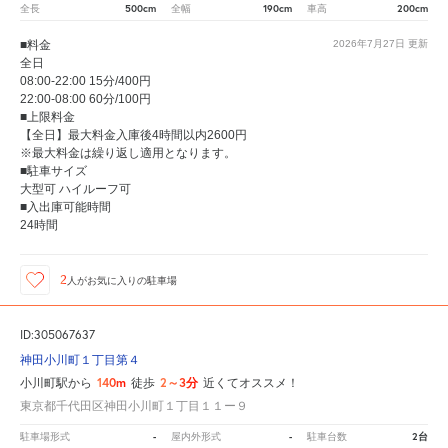
500cm
190cm
200cm
全長
全幅
車高
■料金
2026年7月27日
更新
全日
08:00-22:00 15分/400円
22:00-08:00 60分/100円
■上限料金
【全日】最大料金入庫後4時間以内2600円
※最大料金は繰り返し適用となります。
■駐車サイズ
大型可 ハイルーフ可
■入出庫可能時間
24時間
2
人が
お気に入りの駐車場
ID:305067637
神田小川町１丁目第４
140m
2～3分
小川町駅から
徒歩
近くてオススメ！
東京都千代田区神田小川町１丁目１１ー９
-
-
2台
駐車場形式
屋内外形式
駐車台数