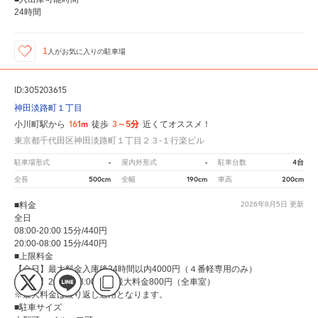
24時間
1
人が
お気に入りの駐車場
ID:305203615
神田淡路町１丁目
161m
3～5分
小川町駅から
徒歩
近くてオススメ！
東京都千代田区神田淡路町１丁目２３‐１行楽ビル
-
-
4台
駐車場形式
屋内外形式
駐車台数
500cm
190cm
200cm
全長
全幅
車高
■料金
2026年8月5日
更新
全日
08:00-20:00 15分/440円
20:00-08:00 15分/440円
■上限料金
【全日】最大料金入庫後24時間以内4000円（４番軽専用のみ）
【全日】20:00～8:00以内 最大料金800円（全車室）
※最大料金は繰り返し適用となります。
■駐車サイズ