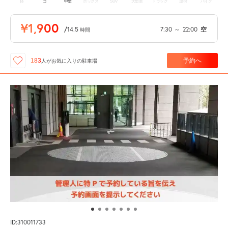
軽
コ
中型
ボックス
SUV
大型車
トラック
原付
バイク
¥1,900
/
14.5
7:30
～
22:00
空
時間
予約へ
183
人が
お気に入りの駐車場
ID:310011733