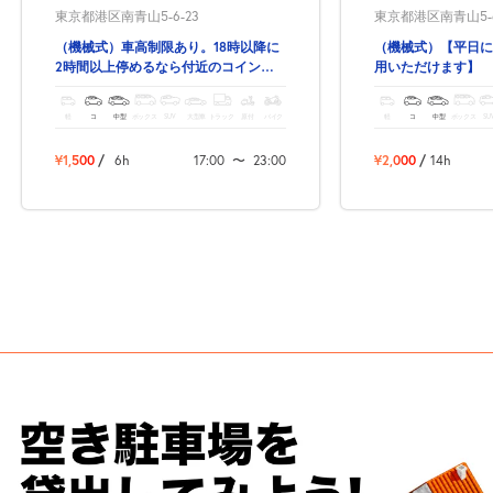
東京都港区南青山5-6-23
東京都港区南青山5-6
（機械式）車高制限あり。18時以降に
（機械式）【平日に限
2時間以上停めるなら付近のコインパ
用いただけます】 
ーキングと比べればとっても格安
正面!!
軽
コ
中型
ボックス
SUV
大型車
トラック
原付
バイク
軽
コ
中型
ボックス
SU
¥1,500
/
6h
17:00
〜
23:00
¥2,000
/
14h