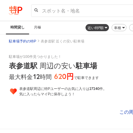
スポット名・地名
時間貸し
月極
近い特P順
車種
駐車場予約の特P
表参道駅 近くの安い駐車場
駐車場が100件見つかりました！
表参道駅
周辺の安い
駐車場
620円
12
時間
最大料金
で駐車できます
27240
表参道駅周辺に特Pユーザーのお気に入りは
件。
気に入ったらマイPに保存しよう！
この