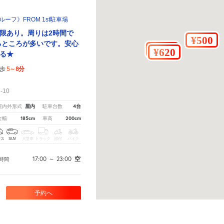
ーフ》FROM 1st駐車場
限あり。周りは2時間で
かるところが多いです。安心
る★
5～8分
歩
！
-10
屋内
4台
屋内外形式
駐車台数
185cm
200cm
全幅
車高
クス
SUV
大型車
トラック
原付
バイク
17:00
～
23:00
空
時間
予約へ
い。
※ご注意ください - 徒歩時間は地形の状況や迂回路を反映できていない場合があります。