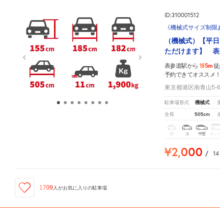
ID:310001512
《機械式サイズ制限
（機械式）【平日
ただけます】 表
185m
表参道駅から
徒
予約できてオススメ
東京都港区南青山5-6
機械式
駐車場形式
505cm
全長
軽
コ
中型
ボッ
¥2,000
/
1
1709
人が
お気に入りの駐車場