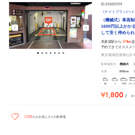
ID:310001519
《ナイトプラン/ハイル
（機械式）車高制
1600円以上か
して安く停められ
374m
表参道駅から
徒
予約できてオススメ
東京都港区南青山5-3
機械式
駐車場形式
505cm
全長
軽
コ
中型
ボッ
¥1,800
/
6
1003
人が
お気に入りの駐車場
表参道駅
周辺の格安
駐車場
マップです。他の駐車場がありましたら、
こちら
から教えてくださ