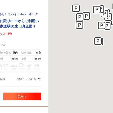
あり》スパイラルパーキング
に限り8:00からご利用い
参道駅B1出口真正面!!
3～5分
歩
！
-23
屋内
15台
屋内外形式
駐車台数
185cm
155cm
全幅
車高
クス
SUV
大型車
トラック
原付
バイク
4
9:00
～
23:00
空
時間
予約へ