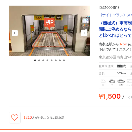
ID:310001513
《ナイトプラン》ス
（機械式）車高制
間以上停めるなら
と比べればとって
175m
表参道駅から
徒
予約できてオススメ
東京都港区南青山5-6
機械式
駐車場形式
505cm
全長
軽
コ
中型
ボッ
¥1,500
/
6
1210
人が
お気に入りの駐車場