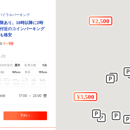
パイラルパーキング
限あり。18時以降に2時
付近のコインパーキング
も格安
3～5分
歩
！
-23
屋外
5台
屋内外形式
駐車台数
185cm
155cm
全幅
車高
クス
SUV
大型車
トラック
原付
バイク
17:00
～
23:00
空
時間
予約へ