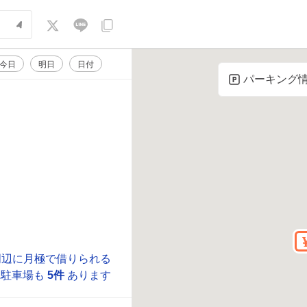
今日
明日
日付
パーキング
周辺に月極で借りられる
駐車場も
5件
あります