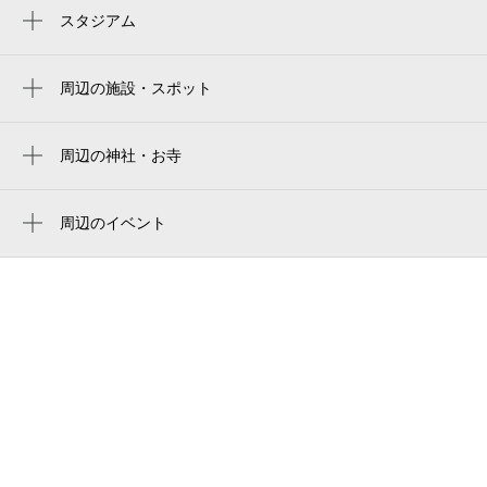
仙台駅
スタジアム
楽天モバイルパーク宮城
仙台駅
Rakuten Seimei Park Miyagi
周辺の施設・スポット
あおば通駅
tfuギャラリーミニモリ
rakuten mobile park miyagi
榴ケ岡駅
東北福祉大学ギャラリーミニモリ
周辺の神社・お寺
rakuten mobile saikyo park miyagi
広瀬通駅
ラグナヴェール仙台
TFUギャラリー Mini Mori（ミニモリ）
楽天モバイル 最強パーク宮城
五橋駅
塩竈神社・三吉神社
周辺のイベント
東北福祉大学 通信教育部
ミネラルザワールド仙台石祭り2026
青葉通一番町駅
東北福祉看護学校
リアル脱出ゲーム×名探偵コナン「疾風の追
連坊駅
東北福祉大学 仙台駅東口キャンパス
走からの脱出」（仙台）
勾当台公園駅
仙台イーストフロントビル
（株）ザ・森東 仙台支社
（株）荏原製作所 東北支社
仙台七夕まつり
仙台駅東口 さくらバスターミナル
仙台パルコ2「肉食べ放題」 BBQ（バーベ
キュー）ビアガーデン
ファミリーマート 仙台駅東口店
仙台のお笑いライブ IGINARI LIVE