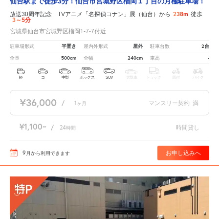
仙台駅まで徒歩3分！仙台市宮城野区榴岡１丁目の月極駐車場！
238m
放送30周年記念 TVアニメ「名探偵コナン」展（仙台）から
徒歩
3～5分
宮城県仙台市宮城野区榴岡1-7-7付近
平置き
屋外
2台
駐車場形式
屋内外形式
駐車台数
500cm
240cm
-
全長
全幅
車高
軽
コ
中型
ボックス
SUV
大型車
トラック
原付
バイク
¥36,000
/
1
マンスリー契約
満
ヶ月
¥1,100
/
24
時間貸し
時間
9
お申し込みへ
月
から利用できます