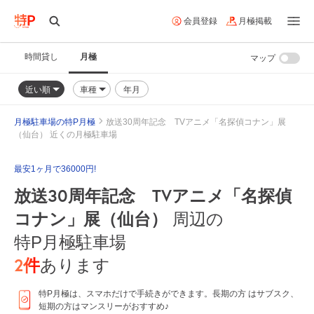
会員登録
月極掲載
時間貸し
月極
マップ
近い順
車種
年月
月極駐車場の特P月極
放送30周年記念 TVアニメ「名探偵コナン」展
（仙台） 近くの月極駐車場
最安1ヶ月で36000円!
放送30周年記念 TVアニメ「名探偵
コナン」展（仙台）
周辺の
特P月極駐車場
2
件
あります
特P月極は、スマホだけで手続きができます。長期の方 はサブスク、
短期の方はマンスリーがおすすめ♪