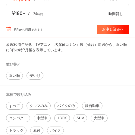
¥180
/
24
時間貸し
時間
9
お申し込みへ
月
から利用できます
放送30周年記念 TVアニメ「名探偵コナン」展（仙台）周辺から、近い順
に3件の特P月極を表示しています。
並び替え
近い順
安い順
車種で絞り込み
すべて
クルマのみ
バイクのみ
軽自動車
コンパクト
中型車
1BOX
SUV
大型車
トラック
原付
バイク