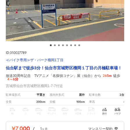
ID:310027789
≪バイク専用≫ザ・パーク榴岡1丁目
仙台駅まで徒歩3分！仙台市宮城野区榴岡１丁目の月極駐車場！
265m
放送30周年記念 TVアニメ「名探偵コナン」展（仙台）から
徒歩
4～6分
宮城県仙台市宮城野区榴岡1-7-7付近
平置き
屋外
2台
駐車場形式
屋内外形式
駐車台数
200cm
100cm
-
全長
全幅
車高
軽
コ
中型
ボックス
SUV
大型車
トラック
原付
バイク
¥7,000
/
1
マンスリー契約
空
ヶ月