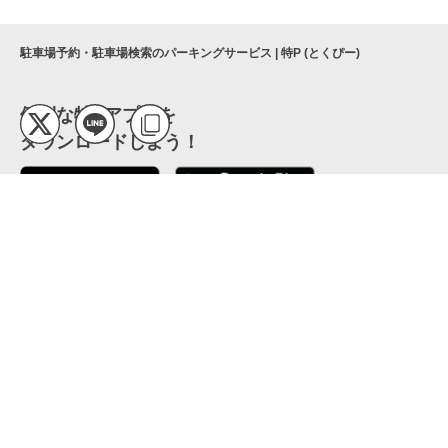
駐車場予約・駐車場検索のパーキングサービス | 特P (とくぴー)
便利な特Pアプリを
ダウンロードしよう！
ここから「インストール」して、便利な特Pアプリを
公式 X
GETしよう
公式 Facebook