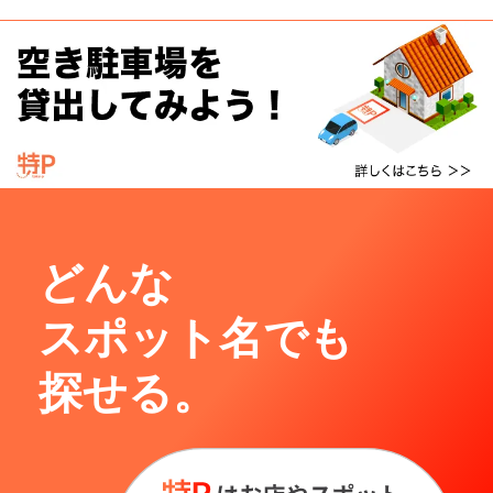
どんな
スポット名でも
探せる。