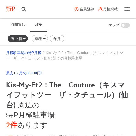
会員登録
月極掲載
時間貸し
月極
マップ
近い順
車種
年月
月極駐車場の特P月極
Kis-My-Ft2：The Couture（キスマイフットツ
ー ザ・クチュール）(仙台) 近くの月極駐車場
最安1ヶ月で36000円!
Kis-My-Ft2：The Couture（キスマ
イフットツー ザ・クチュール）(仙
台)
周辺の
特P月極駐車場
2
件
あります