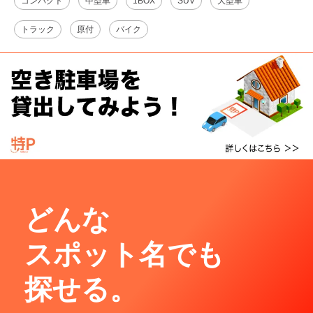
コンパクト
中型車
1BOX
SUV
大型車
トラック
原付
バイク
どんな
スポット名でも
探せる。