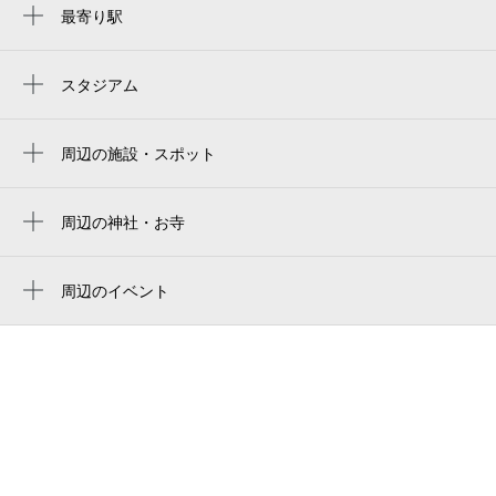
最寄り駅
仙台駅
仙台駅
スタジアム
楽天モバイルパーク宮城
あおば通駅
Rakuten Seimei Park Miyagi
周辺の施設・スポット
広瀬通駅
結婚情報センター仙台支店
rakuten mobile park miyagi
宮城野通駅
mint 仙台店 スポーツカード&カードゲーム
周辺の神社・お寺
rakuten mobile saikyo park miyagi
青葉通一番町駅
周辺に神社・お寺が見つかりませんでした。
結婚相談所ツヴァイ《 ZWEI 》 仙台店
楽天モバイル 最強パーク宮城
勾当台公園駅
周辺のイベント
湘南美容クリニック仙台院
（株）ザ・森東 仙台支社
榴ケ岡駅
仙台PARCO
仙台七夕まつり
五橋駅
parco sendai
仙台のお笑いライブ IGINARI LIVE
北四番丁駅
ポケモンセンタートウホク
Vol.306
連坊駅
仙台マークワン
仙台のお笑いライブ IGINARI LIVE
Vol.307
カーサベガルタ