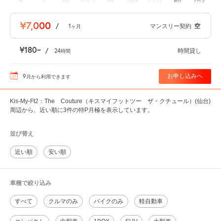
軽
コ
中型
ボックス
SUV
大型車
トラック
原付
バイク
¥7,000
/
1
マンスリー契約
空
ヶ月
¥180
/
24
時間貸し
時間
9
お申し込みへ
月
から利用できます
Kis-My-Ft2：The Couture（キスマイフットツー ザ・クチュール）(仙台)
周辺から、近い順に3件の特P月極を表示しています。
並び替え
近い順
安い順
車種で絞り込み
すべて
クルマのみ
バイクのみ
軽自動車