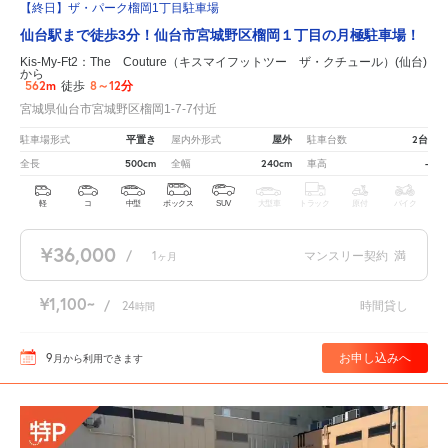
【終日】ザ・パーク榴岡1丁目駐車場
仙台駅まで徒歩3分！仙台市宮城野区榴岡１丁目の月極駐車場！
Kis-My-Ft2：The Couture（キスマイフットツー ザ・クチュール）(仙台)
から
562m
8～12分
徒歩
宮城県仙台市宮城野区榴岡1-7-7付近
平置き
屋外
2台
駐車場形式
屋内外形式
駐車台数
500cm
240cm
-
全長
全幅
車高
軽
コ
中型
ボックス
SUV
大型車
トラック
原付
バイク
¥36,000
/
1
マンスリー契約
満
ヶ月
¥1,100
/
24
時間貸し
時間
9
お申し込みへ
月
から利用できます