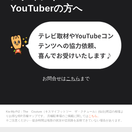
YouTuberの方へ
お問合せは
こちら
まで
Kis-My-Ft2：The Couture（キスマイフットツー ザ・クチュール）(仙台)周辺の相場よ
りお得な特P月極マップです。
月極駐車場のご掲載に関しては
こちら。
※ご注意ください - 徒歩時間は地形の状況や迂回路を反映できていない場合があります。