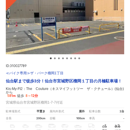
ID:310027789
≪バイク専用≫ザ・パーク榴岡1丁目
仙台駅まで徒歩3分！仙台市宮城野区榴岡１丁目の月極駐車場！
Kis-My-Ft2：The Couture（キスマイフットツー ザ・クチュール）(仙台)
から
581m
8～12分
徒歩
宮城県仙台市宮城野区榴岡1-7-7付近
平置き
屋外
2台
駐車場形式
屋内外形式
駐車台数
200cm
100cm
-
全長
全幅
車高