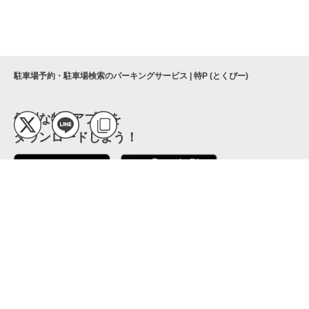
駐車場予約・駐車場検索のパーキングサービス | 特P (とくぴー)
便利な特Pアプリを
ダウンロードしよう！
ここから「インストール」して、便利な特Pアプリを
公式 X
GETしよう
公式 Facebook