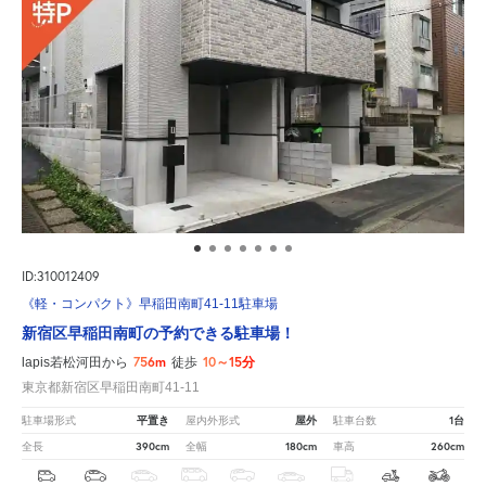
ID:310012409
《軽・コンパクト》早稲田南町41-11駐車場
新宿区早稲田南町の予約できる駐車場！
756m
10～15分
lapis若松河田から
徒歩
東京都新宿区早稲田南町41-11
平置き
屋外
1台
駐車場形式
屋内外形式
駐車台数
390cm
180cm
260cm
全長
全幅
車高