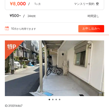
¥8,000
/
1
マンスリー契約
空
ヶ月
¥500
/
24
時間貸し
時間
10
お申し込みへ
月
から利用できます
ID:310014467