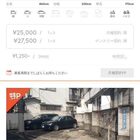
460cm
200cm
170cm
全長
全幅
車高
軽
コ
中型
ボックス
SUV
大型車
トラック
原付
バイク
¥25,000
/
1
月極契約
満
ヶ月
¥27,500
/
1
マンスリー契約
満
ヶ月
¥1,250
/
24
時間貸し
時間
月極契約中
募集再開までしばらくお待ちください