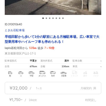
ID:310010640
ときわ荘駐車場
早稲田駅から歩いて3分の駅前にある月極駐車場。広い車室で大
型乗用車やハイルーフ車も停められる！
535m
7～10分
lapis若松河田から
徒歩
東京都新宿区戸山1-17-1
平置き
屋外
-
駐車場形式
屋内外形式
駐車台数
670cm
230cm
-
全長
全幅
車高
軽
コ
中型
ボックス
SUV
大型車
トラック
原付
バイク
¥32,000
/
1
月極契約
満
ヶ月
¥1,750
/
24
時間貸し
時間