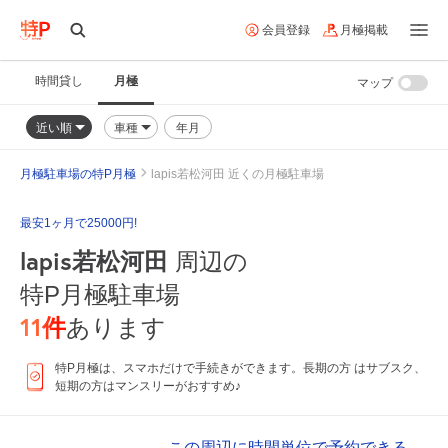
会員登録
月極掲載
時間貸し
月極
マップ
近い順
車種
年月
月極駐車場の特P月極
lapis若松河田 近くの月極駐車場
最安1ヶ月で25000円!
lapis若松河田
周辺の
特P月極駐車場
11
件
あります
特P月極は、スマホだけで手続きができます。長期の方 はサブスク、
短期の方はマンスリーがおすすめ♪
この周辺に時間単位で予約できる