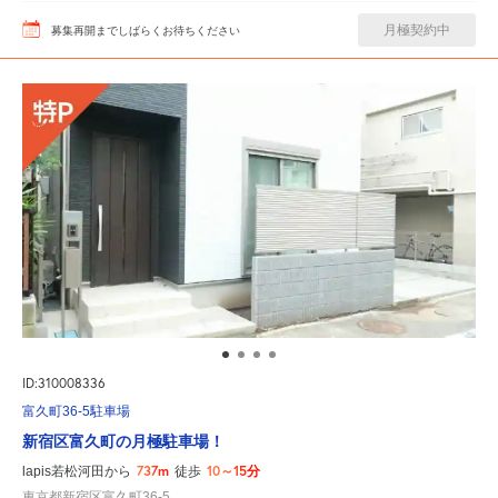
月極契約中
募集再開までしばらくお待ちください
ID:310008336
富久町36-5駐車場
新宿区富久町の月極駐車場！
737m
10～15分
lapis若松河田から
徒歩
東京都新宿区富久町36-5