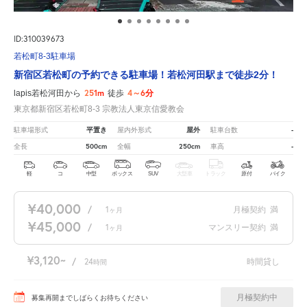
ID:310039673
若松町8-3駐車場
新宿区若松町の予約できる駐車場！若松河田駅まで徒歩2分！
251m
4～6分
lapis若松河田から
徒歩
東京都新宿区若松町8-3 宗教法人東京信愛教会
平置き
屋外
-
駐車場形式
屋内外形式
駐車台数
500cm
250cm
-
全長
全幅
車高
軽
コ
中型
ボックス
SUV
大型車
トラック
原付
バイク
¥40,000
/
1
月極契約
満
ヶ月
¥45,000
/
1
マンスリー契約
満
ヶ月
¥3,120
/
24
時間貸し
時間
月極契約中
募集再開までしばらくお待ちください