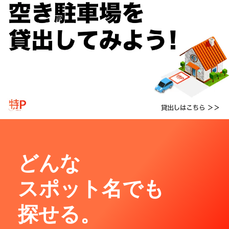
どんな
スポット名でも
探せる。