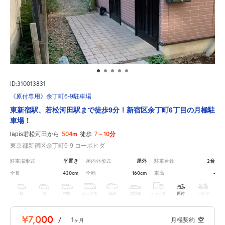
ID:310013831
《原付専用》余丁町6-9駐車場
東新宿駅、若松河田駅まで徒歩9分！新宿区余丁町6丁目の月極駐
車場！
504m
7～10分
lapis若松河田から
徒歩
東京都新宿区余丁町6-9 コーポヒダ
平置き
屋外
2台
駐車場形式
屋内外形式
駐車台数
430cm
160cm
-
全長
全幅
車高
軽
コ
中型
ボックス
SUV
大型車
トラック
原付
バイク
¥7,000
/
1
月極契約
空
ヶ月