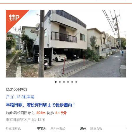
ID:310014902
戸山1-12-8駐車場
早稲田駅、若松河田駅まで徒歩圏内！
404m
6～9分
lapis若松河田から
徒歩
東京都新宿区戸山1-12-8
平置き
屋外
-
駐車場形式
屋内外形式
駐車台数