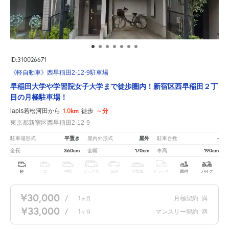
ID:310026671
《軽自動車》西早稲田2-12-9駐車場
早稲田大学や学習院女子大学まで徒歩圏内！新宿区西早稲田２丁
目の月極駐車場！
1.0km
～分
lapis若松河田から
徒歩
東京都新宿区西早稲田2-12-9
平置き
屋外
-
駐車場形式
屋内外形式
駐車台数
360cm
170cm
190cm
全長
全幅
車高
軽
コ
中型
ボックス
SUV
大型車
トラック
原付
バイク
¥30,000
/
1
月極契約
満
ヶ月
¥33,000
/
1
マンスリー契約
満
ヶ月