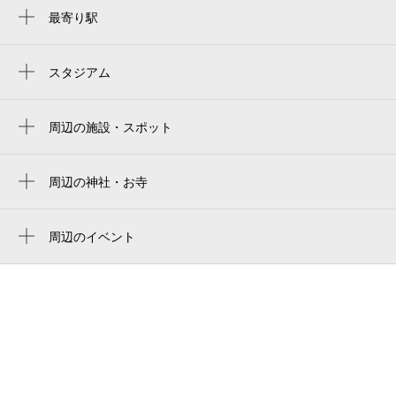
最寄り駅
若松河田駅
牛込柳町駅
スタジアム
国立競技場 千駄ヶ谷門
早稲田駅
新国立競技場hゲート
周辺の施設・スポット
東新宿駅
lapis若松河田
国立競技場 中央門
曙橋駅
日蓮正宗 方廣山 大願寺
周辺の神社・お寺
新国立竞技场
西早稲田駅
大願寺
ハムレット新宿若松町
estádio nacional do japão
早稲田駅
周辺のイベント
わかまつ児童遊園
japan national stadium
遠藤純也個展「私の独創動物たち」
四谷三丁目駅
ijaa（一社）
estadio nacional de japón
新宿「0歳からの・はじめてのオーケストラ
新宿御苑前駅
東京都赤十字血液センター
～美しく青きドナウ～」
國立競技場
新宿三丁目駅
都営大江戸線
オーケストラマミューズ♪サマーコンサート
도쿄 국립경기장
高田馬場駅
音楽で彩るおはなしの世界
オーベル早稲田
国立競技場
フレッシュ名曲コンサート ライトクラシ