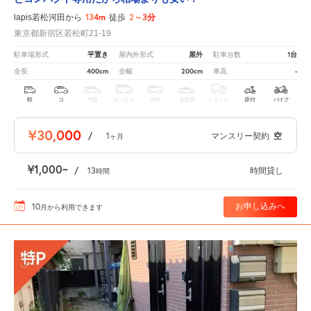
134m
2～3分
lapis若松河田から
徒歩
東京都新宿区若松町21-19
平置き
屋外
1台
駐車場形式
屋内外形式
駐車台数
400cm
200cm
-
全長
全幅
車高
軽
コ
中型
ボックス
SUV
大型車
トラック
原付
バイク
¥30,000
/
1
マンスリー契約
空
ヶ月
¥1,000
/
13
時間貸し
時間
10
お申し込みへ
月
から利用できます