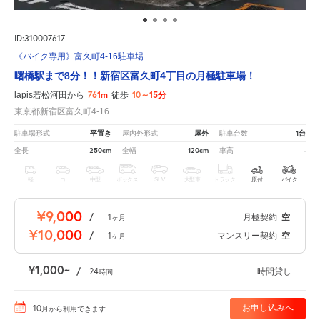
ID:310007617
《バイク専用》富久町4-16駐車場
曙橋駅まで8分！！新宿区富久町4丁目の月極駐車場！
761m
10～15分
lapis若松河田から
徒歩
東京都新宿区富久町4-16
平置き
屋外
1台
駐車場形式
屋内外形式
駐車台数
250cm
120cm
-
全長
全幅
車高
軽
コ
中型
ボックス
SUV
大型車
トラック
原付
バイク
¥9,000
/
1
月極契約
空
ヶ月
¥10,000
/
1
マンスリー契約
空
ヶ月
¥1,000
/
24
時間貸し
時間
10
お申し込みへ
月
から利用できます