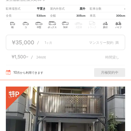
平置き
屋外
-
駐車場形式
屋内外形式
駐車台数
530cm
305cm
300cm
全長
全幅
車高
軽
コ
中型
ボックス
SUV
大型車
トラック
原付
バイク
¥35,000
/
1
マンスリー契約
満
ヶ月
¥1,500
/
24
時間貸し
時間
10
月極契約中
月
から利用できます