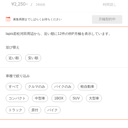
¥2,250
/
24
時間貸し
時間
月極契約中
募集再開までしばらくお待ちください
lapis若松河田周辺から、近い順に12件の特P月極を表示しています。
並び替え
近い順
安い順
車種で絞り込み
すべて
クルマのみ
バイクのみ
軽自動車
コンパクト
中型車
1BOX
SUV
大型車
トラック
原付
バイク