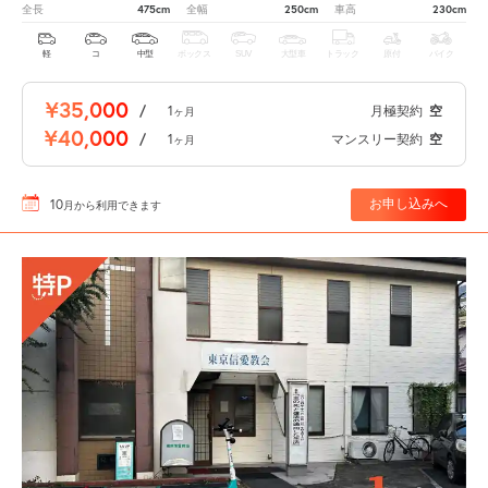
475cm
250cm
230cm
全長
全幅
車高
軽
コ
中型
ボックス
SUV
大型車
トラック
原付
バイク
¥35,000
/
1
月極契約
空
ヶ月
¥40,000
/
1
マンスリー契約
空
ヶ月
10
お申し込みへ
月
から利用できます