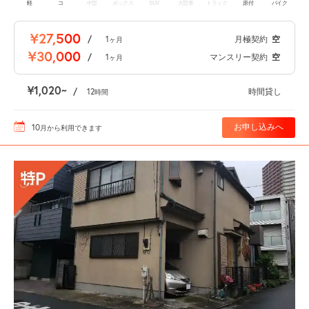
軽
コ
中型
ボックス
SUV
大型車
トラック
原付
バイク
¥27,500
/
1
月極契約
空
ヶ月
¥30,000
/
1
マンスリー契約
空
ヶ月
¥1,020
/
12
時間貸し
時間
10
お申し込みへ
月
から利用できます