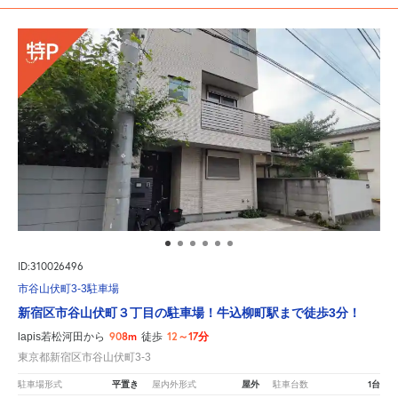
ID:310026496
市谷山伏町3-3駐車場
新宿区市谷山伏町３丁目の駐車場！牛込柳町駅まで徒歩3分！
908m
12～17分
lapis若松河田から
徒歩
東京都新宿区市谷山伏町3-3
平置き
屋外
1台
駐車場形式
屋内外形式
駐車台数