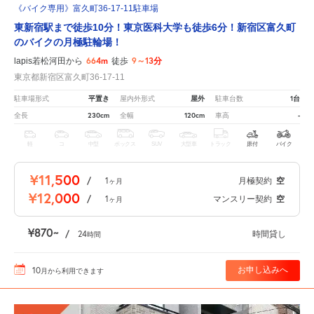
《バイク専用》富久町36-17-11駐車場
東新宿駅まで徒歩10分！東京医科大学も徒歩6分！新宿区富久町
のバイクの月極駐輪場！
664m
9～13分
lapis若松河田から
徒歩
東京都新宿区富久町36-17-11
平置き
屋外
1台
駐車場形式
屋内外形式
駐車台数
230cm
120cm
-
全長
全幅
車高
軽
コ
中型
ボックス
SUV
大型車
トラック
原付
バイク
¥11,500
/
1
月極契約
空
ヶ月
¥12,000
/
1
マンスリー契約
空
ヶ月
¥870
/
24
時間貸し
時間
10
お申し込みへ
月
から利用できます