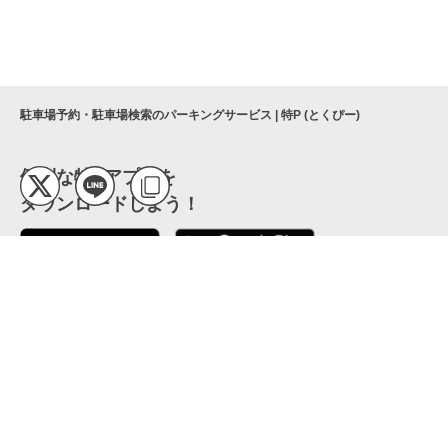
駐車場予約・駐車場検索のパーキングサービス | 特P (とくぴー)
便利な特Pアプリを
ダウンロードしよう！
ここから「インストール」して、便利な特Pアプリを
公式 X
GETしよう
公式 Facebook