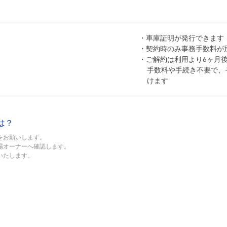
・車庫証明が発行できます
・契約時のみ事務手数料が別
・ご解約は利用より6ヶ月
手数料や手続き不要で、
けます
は？
をお願いします。
場オーナーへ確認します。
いたします。