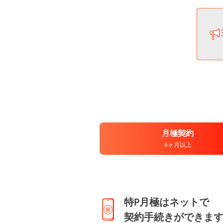
月極契約
6ヶ月以上
特P月極はネットで
契約手続きができま