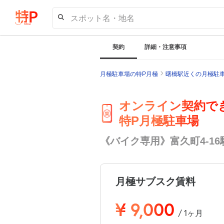
スポット名・地名
契約
詳細・注意事項
月極駐車場の特P月極
曙橋駅近くの月極駐
オンライン契約で
特P月極駐車場
《バイク専用》富久町4-16
月極サブスク賃料
¥
9,000
/ 1ヶ月