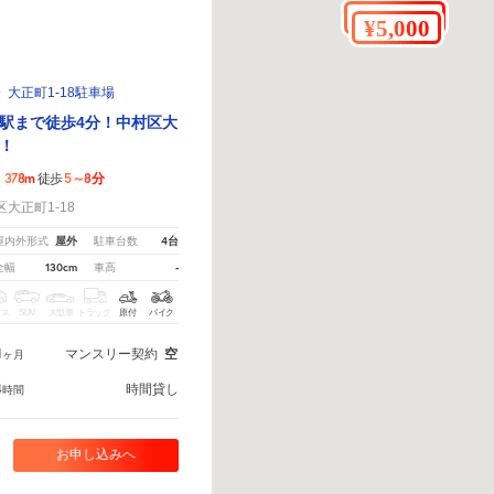
大正町1-18駐車場
駅まで徒歩4分！中村区大
！
378m
5～8分
ら
徒歩
大正町1-18
屋外
4台
屋内外形式
駐車台数
130cm
-
全幅
車高
クス
SUV
大型車
トラック
原付
バイク
1
マンスリー契約
空
ヶ月
4
時間貸し
時間
お申し込みへ