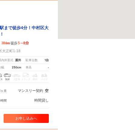
駅まで徒歩4分！中村区大
！
386m
5～8分
ら
徒歩
大正町1-18
屋外
1台
屋内外形式
駐車台数
250cm
-
全幅
車高
クス
SUV
大型車
トラック
原付
バイク
1
マンスリー契約
空
ヶ月
4
時間貸し
時間
お申し込みへ