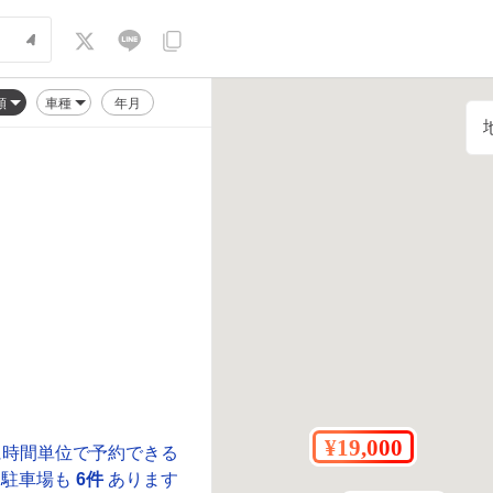
順
車種
年月
に時間単位で予約できる
駐車場も
6件
あります