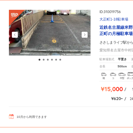
ID:310019756
大正町1-18駐車場
近鉄名古屋線米野
正町の月極駐車場
ささしまライブ駅か
愛知県名古屋市中村区
平置き
駐車場形式
500cm
全長
軽
コ
中型
ボッ
¥15,000
/
¥620
/
2
10
月
から利用できます