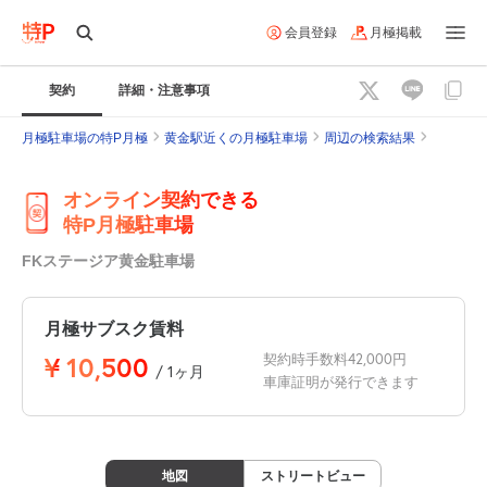
会員登録
月極掲載
契約
詳細・注意事項
月極駐車場の特P月極
黄金駅近くの月極駐車場
周辺の検索結果
オンライン契約できる
特P月極駐車場
FKステージア黄金駐車場
月極サブスク賃料
¥
10,500
契約時手数料42,000円
/ 1ヶ月
車庫証明が発行できます
地図
ストリートビュー