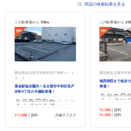
周辺の検索結果を見る
この駐車場から
108m
この駐車場から
63
愛知県名古屋市中村区長戸井町４－１
愛知県名古屋市中村区
５－１
城西病院まで徒歩2
黄金駅徒歩圏内！名古屋市中村区長戸
車場！
井町4丁目の月極駐車場！
軽
コ
中型
ボックス
SU
軽
コ
中型
ボックス
SUV
大型車
トラック
原付
バイク
¥5,500
/ 賃料
¥6,000
/ 賃料
¥12,000
/ 賃料
月極サブスク