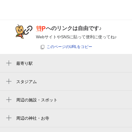
へのリンクは自由です♪
WebサイトやSNSに貼って便利に使ってね♪
このページのURLをコピー
最寄り駅
黄金駅
米野駅
スタジアム
nagoya baseball stadium
烏森駅
バンテリンドーム
周辺の施設・スポット
中村区役所駅
サンパーク黄金プレステージ
ささしまライブ駅
フィッシング遊中村黄金店
周辺の神社・お寺
小本駅
周辺に神社・お寺が見つかりませんでした。
（株）ジュニアー