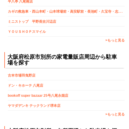
平八亭 八尾南店
カ
ギの救急車・西山本町・山本球場前・高安駅前・長池町・久宝寺・志紀町受付担当
ミニストップ 平野長吉川辺店
ＹＯＵＳＨＯＰスマイル
>もっと見る
大阪府松原市別所の家電量販店周辺から駐車
場を探す
古本市場羽曳野店
ドン・キホーテ 八尾店
bookoff super bazaar 25号八尾永畑店
ヤマダデンキ テックランド堺本店
>もっと見る