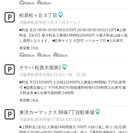
500cm
200cm
松原松ヶ丘３丁目
大阪府松原市松ケ丘３丁目２ー１７
■料金 全日 08:00-20:00 60分/220円 20:00-08:00 60分/110円 ■上限
料金 【全日】最大料金入庫後24時間以内450円 ※最大料金は繰り返
し適用となります。 ■駐車サイズ 大型可 ハイルーフ可 ■入出庫可...
車室数 15台
500cm
190cm
200cm
チケパ 松原大堀第1
大阪府松原市大堀1-21-1の一部、21-10
■料金 平日1日500円 土日祝1日400円(入庫後24時間毎) 千円札使用:
可 ■提携店舗など 千円札対応可/領収書即時発行/24時間入出庫可/最
大料金有 ■入出庫可能時間 24時間
車室数 16台
東洋カーマックス 阿保7丁目駐車場
大阪府松原市阿保7丁目13-10の北側
■上限料金 (全日) 入庫後24時間最大 700円 ※繰り返し有り (全日)夜
間最大20:00〜08:00 300円※繰り返し有り 【通常駐車料金】 (全日)