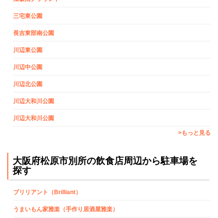
三宅東公園
長吉東部南公園
川辺東公園
川辺中公園
川辺北公園
川辺大和川公園
川辺大和川公園
>もっと見る
大阪府松原市別所の飲食店周辺から駐車場を
探す
ブリリアント（Brilliant）
うまいもん家雅楽（手作り居酒屋雅楽）