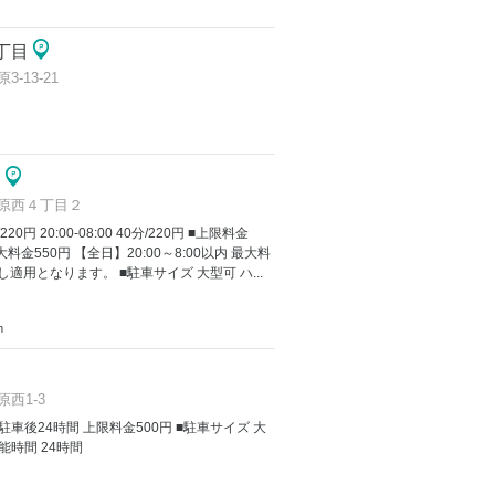
丁目
13-21
２
原西４丁目２
/220円 20:00-08:00 40分/220円 ■上限料金
大料金550円 【全日】20:00～8:00以内 最大料
適用となります。 ■駐車サイズ 大型可 ハ...
m
西1-3
金 駐車後24時間 上限料金500円 ■駐車サイズ 大
能時間 24時間