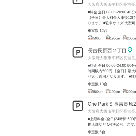
大阪府大阪市平野区長吉長
■料金 全日 08:00-20:00 40分
【全日】最大料金入庫後12時
ります。 ■駐車サイズ 大型可
車室数 12台
500cm
190cm
200c
長吉長原西２丁目
大阪府大阪市平野区長吉長
■料金 全日 00:00-24:00
時間以内500円 【全日】最大
り返し適用となります。 ■駐車
車室数 10台
500cm
190cm
200c
One Park S 長吉長
大阪府大阪市平野区長吉長原2
■上限料金 (全日)24時間 500円
携店舗など QR決済可、スマホ
車室数 5台