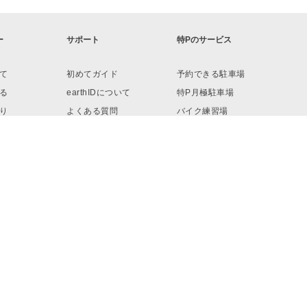
ー
サポート
特Pのサービス
て
初めてガイド
予約できる駐車場
る
earthIDについて
特P月極駐車場
り
よくある質問
バイク練習場
ロード
お問い合わせ
リンク・素材