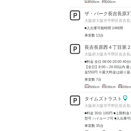
500cm
200cm
ザ・パーク長吉長原3
大阪府大阪市平野区長吉長原3-
■入出庫可能時間 24時間
車室数 13台
長吉長原西４丁目第
大阪府大阪市平野区長吉長
■料金 全日 08:00-20:00 40分
【全日】8:00～20:00以内 最
金550円 ※最大料金は繰り返し
車室数 7台
500cm
190cm
200c
タイムズトラスト
大阪府大阪市平野区長吉長原
■料金 30分 100円 ■上限料
型可 ハイルーフ可 ■入出庫可
車室数 35台