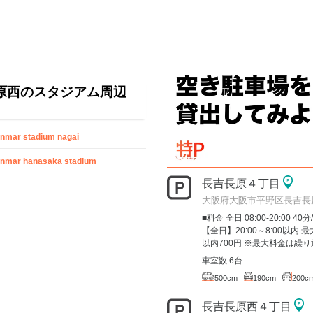
原西のスタジアム周辺
nmar stadium nagai
nmar hanasaka stadium
長吉長原４丁目
大阪府大阪市平野区長吉長
■料金 全日 08:00-20:00 40分
【全日】20:00～8:00以内
以内700円 ※最大料金は繰り返
車室数 6台
500cm
190cm
200c
長吉長原西４丁目