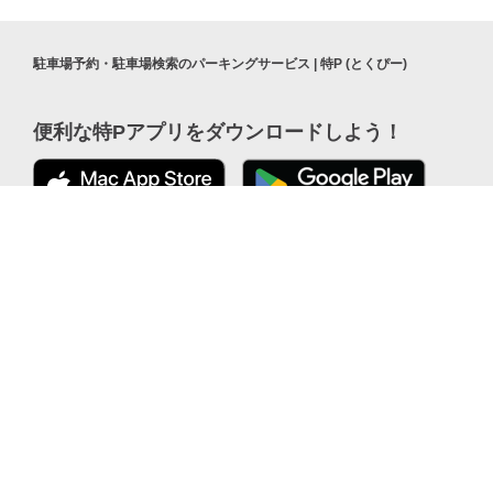
駐車場予約・駐車場検索のパーキングサービス | 特P (とくぴー)
便利な特Pアプリを
ダウンロードしよう！
公式 X
ここから「インストール」して、
便利な特PアプリをGETしよう
公式 Facebook