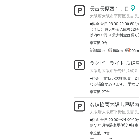
長吉長原西１丁目
大阪府大阪市平野区長吉長
■料金 全日 08:00-20:00 60分
【全日】最大料金入庫後12時
以内600円 ※最大料金は繰り返
車室数 9台
500cm
190cm
200c
ラクピーライト 瓜破
大阪府大阪市平野区瓜破東 
■料金 ［前払い式駐車場］ 2
なる場合があります。 予め
車室数 27台
名鉄協商大阪出戸駅
大阪府大阪市平野区長吉長原
■料金 全日 00:00〜24:00 
舗など 月極駐車場併設 ■駐車
車室数 19台