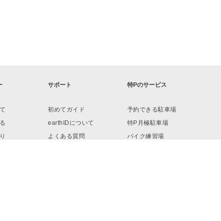
ー
サポート
特Pのサービス
て
初めてガイド
予約できる駐車場
る
earthIDについて
特P月極駐車場
り
よくある質問
バイク練習場
ロード
お問い合わせ
リンク・素材