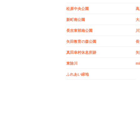
松原中央公園
高
新町南公園
大
長吉東部南公園
川
矢田教育の森公園
長
真田幸村休息所跡
矢
東除川
mi
ふれあい緑地