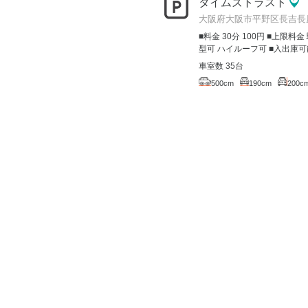
タイムズトラスト
大阪府大阪市平野区長吉長原
■料金 30分 100円 ■上限料
型可 ハイルーフ可 ■入出庫可
車室数 35台
500cm
190cm
200c