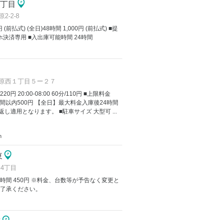
原2丁目
-2-8
 (前払式) (全日)48時間 1,000円 (前払式) ■提
決済専用 ■入出庫可能時間 24時間
原西１丁目５ー２７
/220円 20:00-08:00 60分/110円 ■上限料金
間以内500円 【全日】最大料金入庫後24時間
し適用となります。 ■駐車サイズ 大型可 ...
m
東
4丁目
4時間 450円 ※料金、台数等が予告なく変更と
ご了承ください。