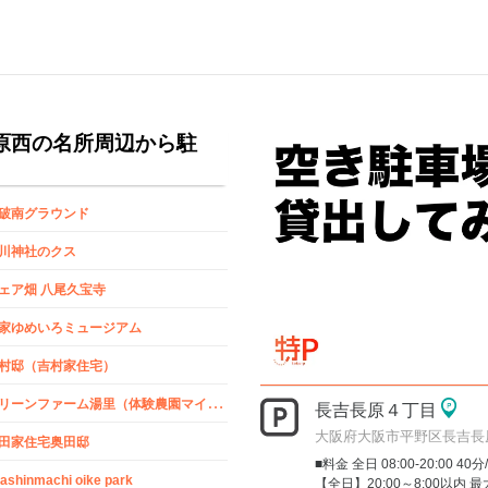
原西の名所周辺から駐
破南グラウンド
川神社のクス
ェア畑 八尾久宝寺
家ゆめいろミュージアム
村邸（吉村家住宅）
グ
リーンファーム湯里（体験農園マイファーム）
長吉長原４丁目
大阪府大阪市平野区長吉長
田家住宅奥田邸
■料金 全日 08:00-20:00 40分
tashinmachi oike park
【全日】20:00～8:00以内