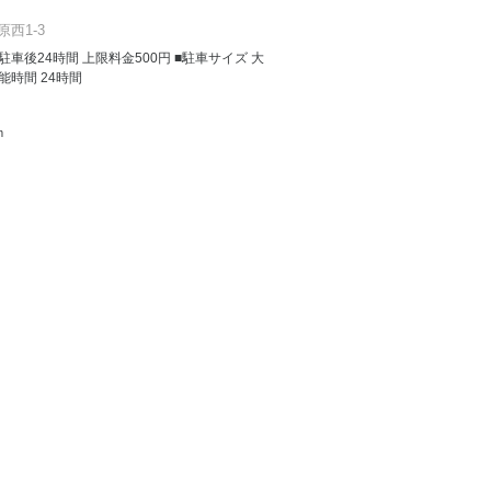
西1-3
金 駐車後24時間 上限料金500円 ■駐車サイズ 大
能時間 24時間
m