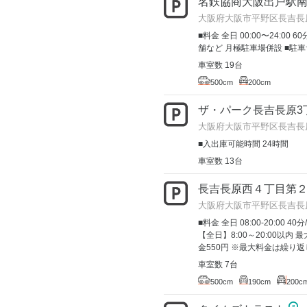
名鉄協商大阪出戸駅
大阪府大阪市平野区長吉長原
■料金 全日 00:00〜24:00 
舗など 月極駐車場併設 ■駐車
車室数 19台
500cm
200cm
ザ・パーク長吉長原3
大阪府大阪市平野区長吉長原3-
■入出庫可能時間 24時間
車室数 13台
長吉長原西４丁目第
大阪府大阪市平野区長吉長
■料金 全日 08:00-20:00 40分
【全日】8:00～20:00以内 最
金550円 ※最大料金は繰り返し
車室数 7台
500cm
190cm
200c