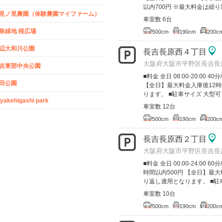
以内700円 ※最大料金は繰り返
見ノ里農園（体験農園マイファーム）
車室数 6台
泉緑地 桜広場
500cm
190cm
200c
辺大和川公園
長吉長原西４丁目
大阪府大阪市平野区長吉長
吉東部中央公園
■料金 全日 08:00-20:00 40分
田公園
【全日】最大料金入庫後12時
ります。 ■駐車サイズ 大型可
yakehigashi park
車室数 12台
500cm
190cm
200c
長吉長原西２丁目
大阪府大阪市平野区長吉長
■料金 全日 00:00-24:00
時間以内500円 【全日】最大
り返し適用となります。 ■駐車
車室数 10台
500cm
190cm
200c