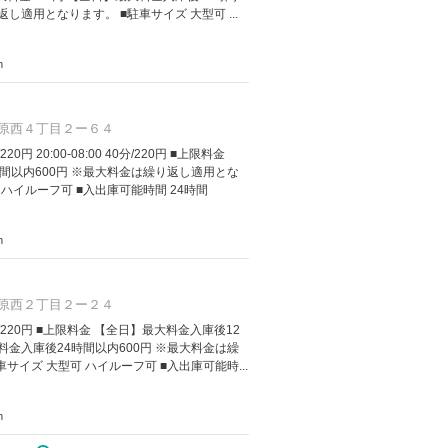
し適用となります。 ■駐車サイズ 大型可 ...
m
原西４丁目２ー６４
/220円 20:00-08:00 40分/220円 ■上限料金
間以内600円 ※最大料金は繰り返し適用とな
 ハイルーフ可 ■入出庫可能時間 24時間
m
原西２丁目２ー２４
 60分/220円 ■上限料金 【全日】最大料金入庫後12
料金入庫後24時間以内600円 ※最大料金は繰
サイズ 大型可 ハイルーフ可 ■入出庫可能時...
m