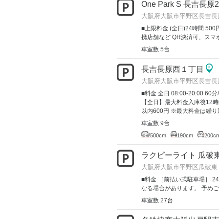
One Park S 長吉長
大阪府大阪市平野区長吉長原2
■上限料金 (全日)24時間 500円
携店舗など QR決済可、スマホ
車室数 5台
長吉長原西１丁目
大阪府大阪市平野区長吉長
■料金 全日 08:00-20:00 60分
【全日】最大料金入庫後12時
以内600円 ※最大料金は繰り返
車室数 9台
500cm
190cm
200c
ラクピーライト 瓜破
大阪府大阪市平野区瓜破東 
■料金 ［前払い式駐車場］ 2
なる場合があります。 予め
車室数 27台