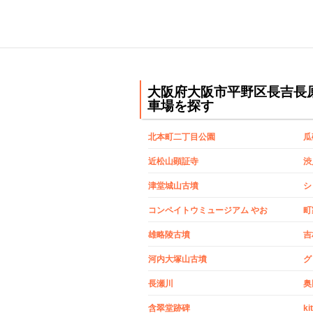
大阪府大阪市平野区長吉長
車場を探す
北本町二丁目公園
瓜
近松山顕証寺
渋
津堂城山古墳
シ
コンペイトウミュージアム やお
町
雄略陵古墳
吉
河内大塚山古墳
長瀬川
奥
含翠堂跡碑
ki