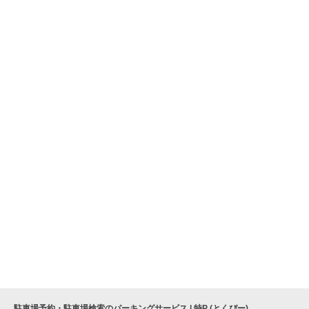
駐車場予約・駐車場検索のパーキングサービス | 特P (とくぴー)