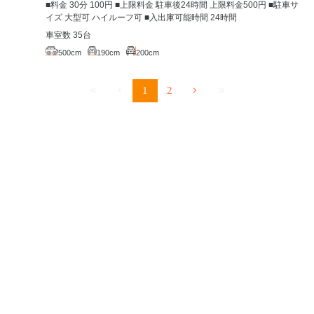
■料金 30分 100円 ■上限料金 駐車後24時間 上限料金500円 ■駐車サ
イズ 大型可 ハイルーフ可 ■入出庫可能時間 24時間
車室数 35台
500cm
190cm
200cm
1
2