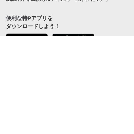
便利な特Pアプリを
ダウンロードしよう！
ここから「インストール」して、便利な特Pアプリを
公式 X
GETしよう
公式 Facebook
特P
会員・利用規約