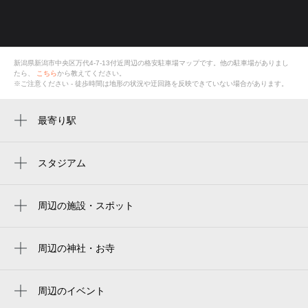
新潟県新潟市中央区万代4-7-13付近
周辺の格安
駐車場
マップです。他の駐車場がありまし
たら、
こちら
から教えてください。
※ご注意ください - 徒歩時間は地形の状況や迂回路を反映できていない場合があります。
最寄り駅
新潟駅
スタジアム
周辺にスタジアムが見つかりませんでした。
周辺の施設・スポット
chocozap万代四丁目
万代タクシー（株）
周辺の神社・お寺
周辺に神社・お寺が見つかりませんでした。
国道345号
周辺のイベント
日報子どもマリーナ
新潟まつり