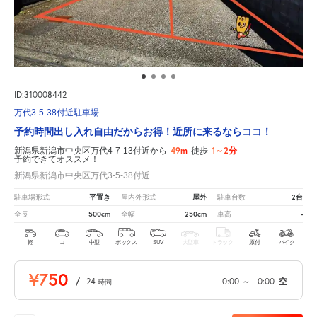
ID:310008442
万代3-5-38付近駐車場
予約時間出し入れ自由だからお得！近所に来るならココ！
49m
1～2分
新潟県新潟市中央区万代4-7-13付近から
徒歩
予約できてオススメ！
新潟県新潟市中央区万代3-5-38付近
平置き
屋外
2台
駐車場形式
屋内外形式
駐車台数
500cm
250cm
-
全長
全幅
車高
軽
コ
中型
ボックス
SUV
大型車
トラック
原付
バイク
¥750
/
24
0:00
～
0:00
空
時間