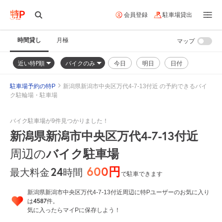
会員登録
駐車場貸出
時間貸し
月極
マップ
近い特P順
バイクのみ
今日
明日
日付
駐車場予約の特P
新潟県新潟市中央区万代4-7-13付近 の予約できるバイ
ク駐輪場・駐車場
バイク駐車場が9件見つかりました！
新潟県新潟市中央区万代4-7-13付近
バイク駐車場
周辺の
600円
24
時間
最大料金
で駐車できます
新潟県新潟市中央区万代4-7-13付近周辺に特Pユーザーのお気に入り
4587
は
件。
気に入ったらマイPに保存しよう！