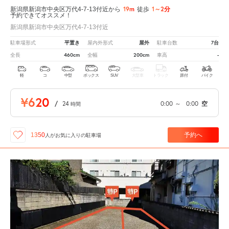
19m
1～2分
新潟県新潟市中央区万代4-7-13付近から
徒歩
予約できてオススメ！
新潟県新潟市中央区万代4-7-13付近
平置き
屋外
7台
駐車場形式
屋内外形式
駐車台数
460cm
200cm
-
全長
全幅
車高
軽
コ
中型
ボックス
SUV
大型車
トラック
原付
バイク
¥620
/
24
0:00
～
0:00
空
時間
予約へ
1350
人が
お気に入りの駐車場