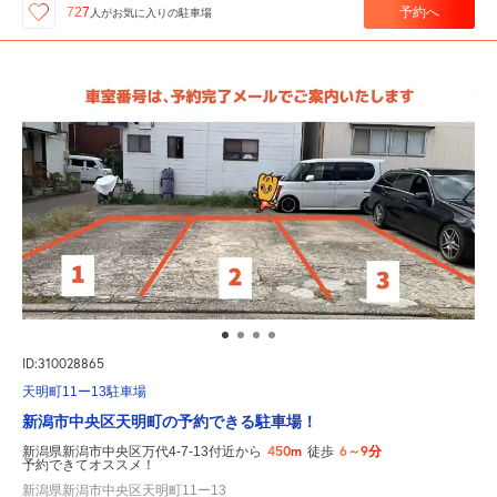
予約へ
727
人が
お気に入りの駐車場
ID:310028865
天明町11ー13駐車場
新潟市中央区天明町の予約できる駐車場！
450m
6～9分
新潟県新潟市中央区万代4-7-13付近から
徒歩
予約できてオススメ！
新潟県新潟市中央区天明町11ー13