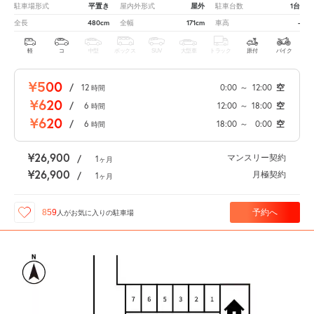
平置き
屋外
1台
駐車場形式
屋内外形式
駐車台数
480cm
171cm
-
全長
全幅
車高
軽
コ
中型
ボックス
SUV
大型車
トラック
原付
バイク
¥500
/
12
0:00
～
12:00
空
時間
¥620
/
6
12:00
～
18:00
空
時間
¥620
/
6
18:00
～
0:00
空
時間
¥26,900
マンスリー契約
/
1
ヶ月
¥26,900
月極契約
/
1
ヶ月
予約へ
859
人が
お気に入りの駐車場