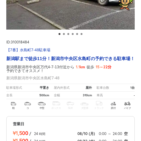
ID:310018484
【7番】水島町7-48駐車場
新潟駅まで徒歩11分！新潟市中央区水島町の予約できる駐車場！
1.1km
15～22分
新潟県新潟市中央区万代4-7-13付近から
徒歩
予約できてオススメ！
新潟県新潟市中央区水島町7-48
平置き
屋外
1台
駐車場形式
屋内外形式
駐車台数
500cm
310cm
-
全長
全幅
車高
軽
コ
中型
ボックス
SUV
大型車
トラック
原付
バイク
営業日
¥1,500
/
24
08/10
(月)
0:00
～
24:00
空
時間
¥1,500