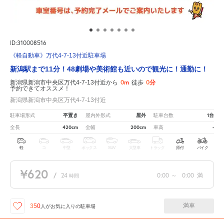
ID:310008516
《軽自動車》万代4-7-13付近駐車場
新潟駅まで11分！48劇場や美術館も近いので観光に！通勤に！
0m
0分
新潟県新潟市中央区万代4-7-13付近から
徒歩
予約できてオススメ！
新潟県新潟市中央区万代4-7-13付近
平置き
屋外
1台
駐車場形式
屋内外形式
駐車台数
420cm
200cm
-
全長
全幅
車高
軽
コ
中型
ボックス
SUV
大型車
トラック
原付
バイク
¥620
/
24
0:00
～
0:00
満
時間
満車
350
人が
お気に入りの駐車場