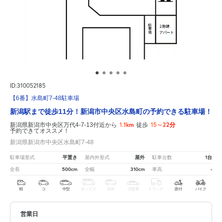
ID:310052185
【6番】水島町7-48駐車場
新潟駅まで徒歩11分！新潟市中央区水島町の予約できる駐車場！
1.1km
15～22分
新潟県新潟市中央区万代4-7-13付近から
徒歩
予約できてオススメ！
新潟県新潟市中央区水島町7-48
平置き
屋外
1台
駐車場形式
屋内外形式
駐車台数
500cm
310cm
-
全長
全幅
車高
軽
コ
中型
ボックス
SUV
大型車
トラック
原付
バイク
営業日