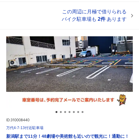
この周辺に月極で借りられる
バイク駐車場も
2件
あります
ID:310008440
万代4-7-13付近駐車場
新潟駅まで11分！48劇場や美術館も近いので観光に！通勤に！