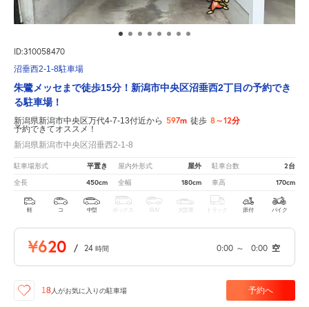
ID:310058470
沼垂西2-1-8駐車場
朱鷺メッセまで徒歩15分！新潟市中央区沼垂西2丁目の予約でき
る駐車場！
597m
8～12分
新潟県新潟市中央区万代4-7-13付近から
徒歩
予約できてオススメ！
新潟県新潟市中央区沼垂西2-1-8
平置き
屋外
2台
駐車場形式
屋内外形式
駐車台数
450cm
180cm
170cm
全長
全幅
車高
軽
コ
中型
ボックス
SUV
大型車
トラック
原付
バイク
¥620
/
24
0:00
～
0:00
空
時間
予約へ
18
人が
お気に入りの駐車場