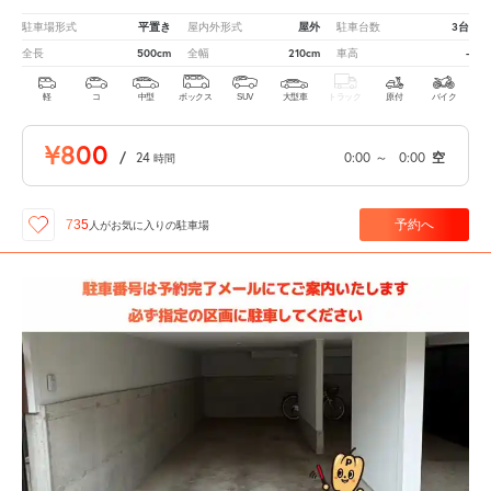
平置き
屋外
3台
駐車場形式
屋内外形式
駐車台数
500cm
210cm
-
全長
全幅
車高
軽
コ
中型
ボックス
SUV
大型車
トラック
原付
バイク
¥800
/
24
0:00
～
0:00
空
時間
予約へ
735
人が
お気に入りの駐車場