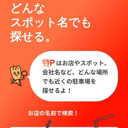
どんな
スポット名でも
探せる。