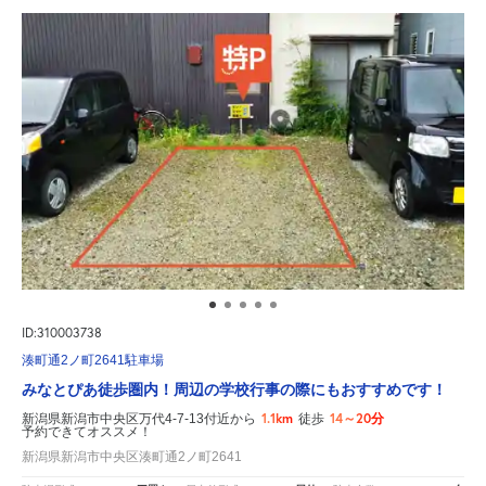
ID:310003738
湊町通2ノ町2641駐車場
みなとぴあ徒歩圏内！周辺の学校行事の際にもおすすめです！
1.1km
14～20分
新潟県新潟市中央区万代4-7-13付近から
徒歩
予約できてオススメ！
新潟県新潟市中央区湊町通2ノ町2641