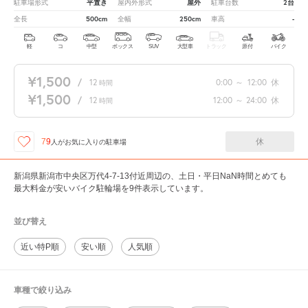
平置き
屋外
2台
駐車場形式
屋内外形式
駐車台数
500cm
250cm
-
全長
全幅
車高
軽
コ
中型
ボックス
SUV
大型車
トラック
原付
バイク
¥1,500
/
12
0:00
～
12:00
休
時間
¥1,500
/
12
12:00
～
24:00
休
時間
休
79
人が
お気に入りの駐車場
新潟県新潟市中央区万代4-7-13付近周辺の、土日・平日NaN時間とめても
最大料金が安いバイク駐輪場を9件表示しています。
並び替え
近い特P順
安い順
人気順
車種で絞り込み