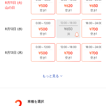
8月11日 (火)
¥500
¥620
¥650
山の日
空き1
空き1
空き1
12:00～18:00
0:00～12:00
18:00～24:00
¥650
8月12日 (水)
¥500
¥700
空き1
空き1
満
0:00～12:00
12:00～18:00
18:00～24:00
8月13日 (木)
¥500
¥700
¥700
空き1
空き1
空き1
もっと見る
18:00～24:00
0:00～12:00
12:00～18:00
¥700
8月14日 (金)
¥500
¥650
空き1
空き1
満
2
車種を選択
0:00～12:00
12:00～18:00
18:00～24:00