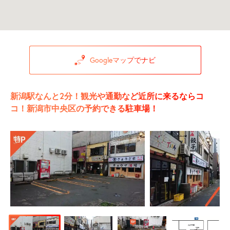
Googleマップでナビ
新潟駅なんと2分！観光や通勤など近所に来るならコ
コ！新潟市中央区の予約できる駐車場！