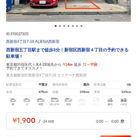
ID:310027305
西新宿4丁目7-16 ALIENA西新宿
西新宿五丁目駅まで徒歩3分！新宿区西新宿４丁目の予約できる
駐車場！
924m
12～17分
東京都渋谷区代々木4-28地先から
徒歩
予約できてオススメ！
東京都新宿区西新宿4丁目7-16 エリアーナ西新宿
平置き
屋内
1台
駐車場形式
屋内外形式
駐車台数
475cm
205cm
225cm
全長
全幅
車高
軽
コ
中型
ボックス
SUV
大型車
トラック
原付
バイク
¥1,900
/
24
0:00
～
0:00
空
時間