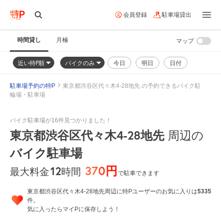
会員登録
駐車場貸出
時間貸し
月極
マップ
近い特P順
バイクのみ
今日
明日
日付
駐車場予約の特P
東京都渋谷区代々木4-28地先 の予約できるバイク駐
輪場・駐車場
バイク駐車場が16件見つかりました！
東京都渋谷区代々木4-28地先
周辺の
バイク駐車場
370円
12
時間
最大料金
で駐車できます
5335
東京都渋谷区代々木4-28地先周辺に特Pユーザーのお気に入りは
件。
気に入ったらマイPに保存しよう！