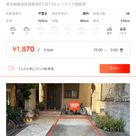
東京都新宿区西新宿4丁目7-16 エリアーナ西新宿
平置き
屋内
1台
駐車場形式
屋内外形式
駐車台数
425cm
180cm
225cm
全長
全幅
車高
軽
コ
中型
ボックス
SUV
大型車
トラック
原付
バイク
¥1,870
/
9
15:00
～
0:00
空
時間
予約へ
2
人が
お気に入りの駐車場