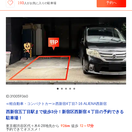
予約へ
193
人が
お気に入りの駐車場
ID:310059360
≪軽自動車・コンパクトカー≫西新宿4丁目7-16 ALIENA西新宿
西新宿五丁目駅まで徒歩3分！新宿区西新宿４丁目の予約できる
駐車場！
926m
12～17分
東京都渋谷区代々木4-28地先から
徒歩
予約できてオススメ！