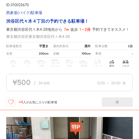
ID:310023670
西参道(バイク)駐車場
渋谷区代々木４丁目の予約できる駐車場！
7m
1～2分
東京都渋谷区代々木4-28地先から
徒歩
予約できてオススメ！
東京都渋谷区東京都渋谷区代々木4-28
平置き
屋外
2台
駐車場形式
屋内外形式
駐車台数
200cm
100cm
-
全長
全幅
車高
軽
コ
中型
ボックス
SUV
大型車
トラック
原付
バイク
¥500
/
24
0:00
～
24:00
休
時間
休
44
人が
お気に入りの駐車場