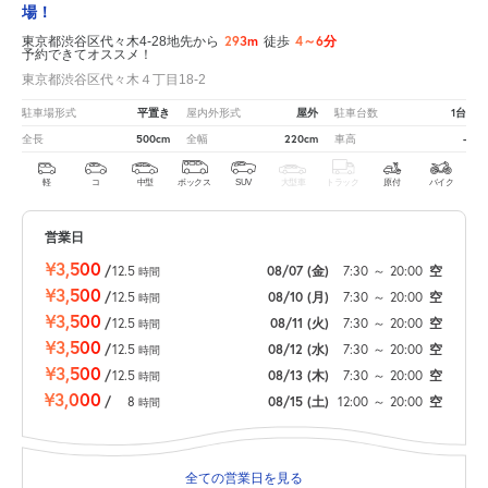
場！
293m
4～6分
東京都渋谷区代々木4-28地先から
徒歩
予約できてオススメ！
東京都渋谷区代々木４丁目18-2
平置き
屋外
1台
駐車場形式
屋内外形式
駐車台数
500cm
220cm
-
全長
全幅
車高
軽
コ
中型
ボックス
SUV
大型車
トラック
原付
バイク
営業日
¥3,500
/
12.5
08/07
(金)
7:30
～
20:00
空
時間
¥3,500
/
12.5
08/10
(月)
7:30
～
20:00
空
時間
¥3,500
/
12.5
08/11
(火)
7:30
～
20:00
空
時間
¥3,500
/
12.5
08/12
(水)
7:30
～
20:00
空
時間
¥3,500
/
12.5
08/13
(木)
7:30
～
20:00
空
時間
¥3,000
/
8
08/15
(土)
12:00
～
20:00
空
時間
全ての営業日を見る