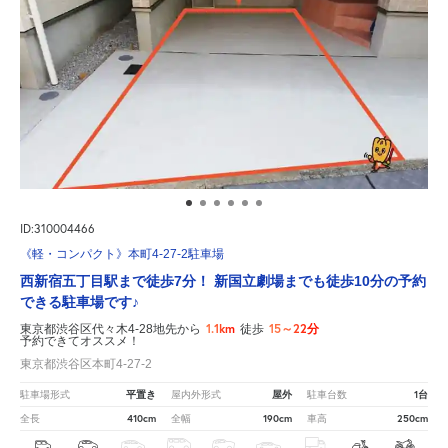
ID:310004466
《軽・コンパクト》本町4-27-2駐車場
西新宿五丁目駅まで徒歩7分！ 新国立劇場までも徒歩10分の予約
できる駐車場です♪
1.1km
15～22分
東京都渋谷区代々木4-28地先から
徒歩
予約できてオススメ！
東京都渋谷区本町4-27-2
平置き
屋外
1台
駐車場形式
屋内外形式
駐車台数
410cm
190cm
250cm
全長
全幅
車高