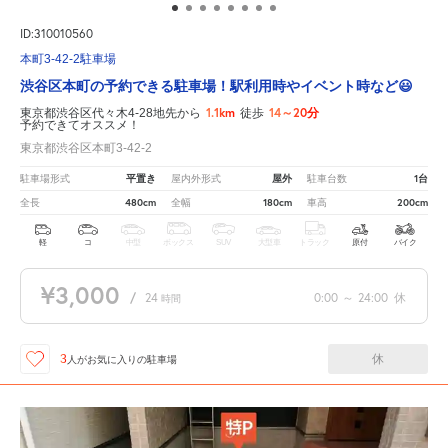
ID:310010560
本町3-42-2駐車場
渋谷区本町の予約できる駐車場！駅利用時やイベント時など😃
1.1km
14～20分
東京都渋谷区代々木4-28地先から
徒歩
予約できてオススメ！
東京都渋谷区本町3-42-2
平置き
屋外
1台
駐車場形式
屋内外形式
駐車台数
480cm
180cm
200cm
全長
全幅
車高
軽
コ
中型
ボックス
SUV
大型車
トラック
原付
バイク
¥3,000
/
24
0:00
～
24:00
休
時間
休
3
人が
お気に入りの駐車場