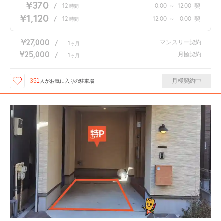
¥370
/
12
0:00
～
12:00
契
時間
¥1,120
/
12
12:00
～
0:00
契
時間
¥27,000
マンスリー契約
/
1
ヶ月
¥25,000
月極契約
/
1
ヶ月
月極契約中
351
人が
お気に入りの駐車場