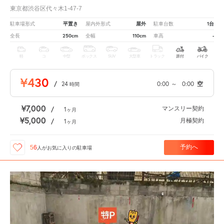
東京都渋谷区代々木1-47-7
平置き
屋外
1台
駐車場形式
屋内外形式
駐車台数
250cm
110cm
-
全長
全幅
車高
軽
コ
中型
ボックス
SUV
大型車
トラック
原付
バイク
¥430
/
24
0:00
～
0:00
空
時間
¥7,000
マンスリー契約
/
1
ヶ月
¥5,000
月極契約
/
1
ヶ月
予約へ
56
人が
お気に入りの駐車場