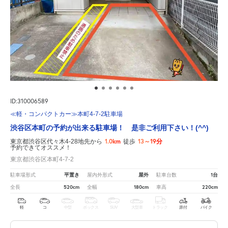
ID:310006589
≪軽・コンパクトカー≫本町4-7-2駐車場
渋谷区本町の予約が出来る駐車場！ 是非ご利用下さい！(^^)
1.0km
13～19分
東京都渋谷区代々木4-28地先から
徒歩
予約できてオススメ！
東京都渋谷区本町4-7-2
平置き
屋外
1台
駐車場形式
屋内外形式
駐車台数
520cm
180cm
220cm
全長
全幅
車高
軽
コ
中型
ボックス
SUV
大型車
トラック
原付
バイク