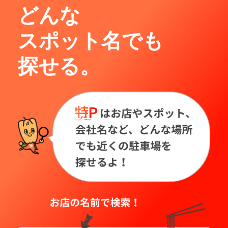
どんな
スポット名でも
探せる。