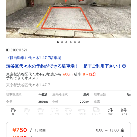
ID:310011521
《軽自動車》代々木1-47-7駐車場
渋谷区代々木の予約ができる駐車場！ 是非ご利用下さい！😄
600m
8～12分
東京都渋谷区代々木4-28地先から
徒歩
予約できてオススメ！
東京都渋谷区代々木1-47-7
平置き
屋外
1台
駐車場形式
屋内外形式
駐車台数
380cm
200cm
-
全長
全幅
車高
軽
コ
中型
ボックス
SUV
大型車
トラック
原付
バイク
¥750
/
13
0:00
～
13:00
空
時間