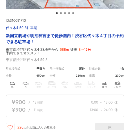
ID:310021710
代々木4-59-8駐車場
新国立劇場や明治神宮まで徒歩圏内！渋谷区代々木４丁目の予約
できる駐車場！
588m
8～12分
東京都渋谷区代々木4-28地先から
徒歩
予約できてオススメ！
東京都渋谷区代々木4-59-8
平置き
屋外
1台
駐車場形式
屋内外形式
駐車台数
450cm
220cm
230cm
全長
全幅
車高
軽
コ
中型
ボックス
SUV
大型車
トラック
原付
バイク
¥900
/
13
0:00
～
13:00
休
時間
¥900
/
11
13:00
～
24:00
休
時間
休
226
人が
お気に入りの駐車場