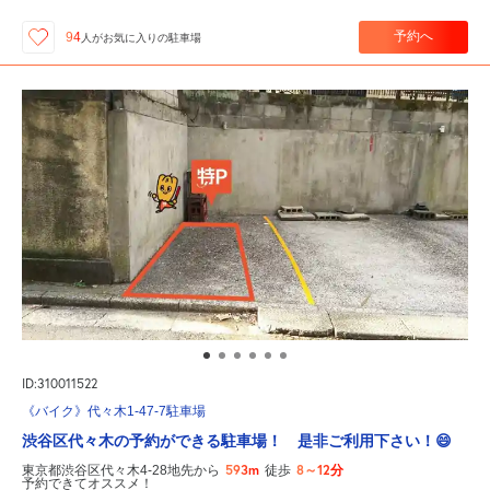
予約へ
94
人が
お気に入りの駐車場
ID:310011522
《バイク》代々木1-47-7駐車場
渋谷区代々木の予約ができる駐車場！ 是非ご利用下さい！😄
593m
8～12分
東京都渋谷区代々木4-28地先から
徒歩
予約できてオススメ！