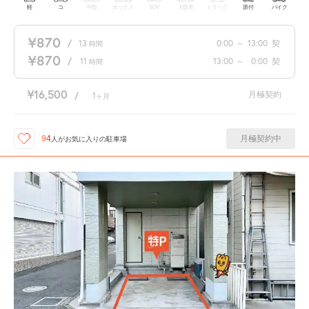
軽
コ
中型
ボックス
SUV
大型車
トラック
原付
バイク
¥870
/
13
0:00
～
13:00
契
時間
¥870
/
11
13:00
～
0:00
契
時間
¥16,500
月極契約
/
1
ヶ月
月極契約中
94
人が
お気に入りの駐車場