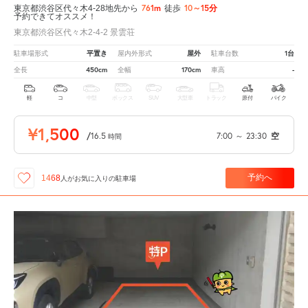
761m
10～15分
東京都渋谷区代々木4-28地先から
徒歩
予約できてオススメ！
東京都渋谷区代々木2-4-2 景雲荘
平置き
屋外
1台
駐車場形式
屋内外形式
駐車台数
450cm
170cm
-
全長
全幅
車高
軽
コ
中型
ボックス
SUV
大型車
トラック
原付
バイク
¥1,500
/
16.5
7:00
～
23:30
空
時間
予約へ
1468
人が
お気に入りの駐車場