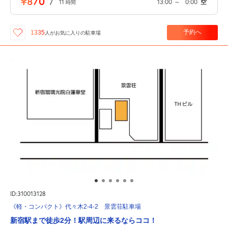
¥870
/
11
13:00
～
0:00
空
時間
予約へ
1335
人が
お気に入りの駐車場
ID:310013128
《軽・コンパクト》代々木2-4-2 景雲荘駐車場
新宿駅まで徒歩2分！駅周辺に来るならココ！