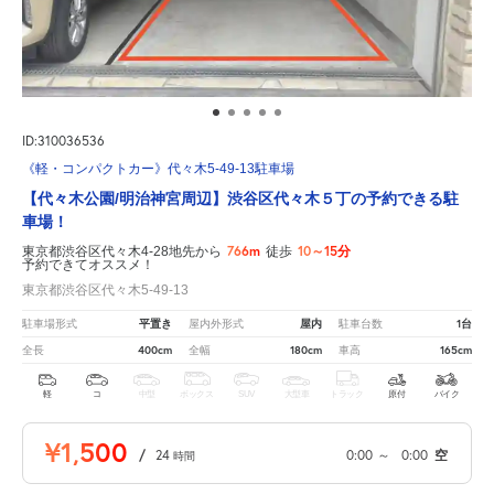
ID:310036536
《軽・コンパクトカー》代々木5-49-13駐車場
【代々木公園/明治神宮周辺】渋谷区代々木５丁の予約できる駐
車場！
766m
10～15分
東京都渋谷区代々木4-28地先から
徒歩
予約できてオススメ！
東京都渋谷区代々木5-49-13
平置き
屋内
1台
駐車場形式
屋内外形式
駐車台数
400cm
180cm
165cm
全長
全幅
車高
軽
コ
中型
ボックス
SUV
大型車
トラック
原付
バイク
¥1,500
/
24
0:00
～
0:00
空
時間