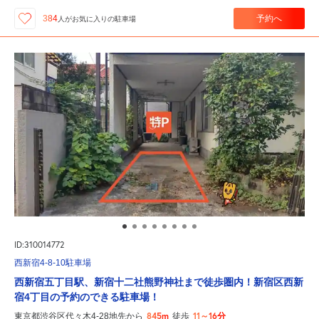
予約へ
384
人が
お気に入りの駐車場
ID:310014772
西新宿4-8-10駐車場
西新宿五丁目駅、新宿十二社熊野神社まで徒歩圏内！新宿区西新
宿4丁目の予約のできる駐車場！
845m
11～16分
東京都渋谷区代々木4-28地先から
徒歩