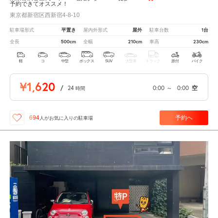
予約できてオススメ！
東京都新宿区西新宿4-8-10
平置き
屋外
1台
駐車場形式
屋内外形式
駐車台数
500cm
210cm
230cm
全長
全幅
車高
軽
コ
中型
ボックス
SUV
大型車
トラック
原付
バイク
¥1,620
/
24
0:00
～
0:00
空
時間
予約へ
694
人が
お気に入りの駐車場