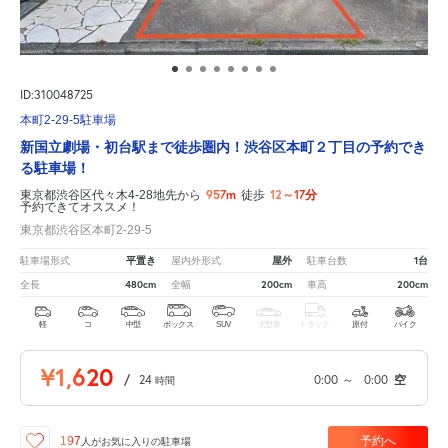
ID:310048725
本町2-29-5駐車場
新国立劇場・初台駅まで徒歩圏内！渋谷区本町２丁目の予約でき
る駐車場！
957m
12～17分
東京都渋谷区代々木4-28地先から
徒歩
予約できてオススメ！
東京都渋谷区本町2-29-5
平置き
屋外
1台
駐車場形式
屋内外形式
駐車台数
480cm
200cm
200cm
全長
全幅
車高
軽
コ
中型
ボックス
SUV
大型車
トラック
原付
バイク
¥1,620
/
24
0:00
～
0:00
空
時間
予約へ
197
人が
お気に入りの駐車場