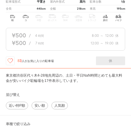
平置き
屋内
1台
駐車場形式
屋内外形式
駐車台数
440cm
218cm
195cm
全長
全幅
車高
軽
コ
中型
ボックス
SUV
大型車
トラック
原付
バイク
¥500
/
4
8:00
～
12:00
休
時間
¥500
/
7
12:00
～
19:00
休
時間
休
83
人が
お気に入りの駐車場
東京都渋谷区代々木4-28地先周辺の、土日・平日NaN時間とめても最大料
金が安いバイク駐輪場を17件表示しています。
並び替え
近い特P順
安い順
人気順
車種で絞り込み