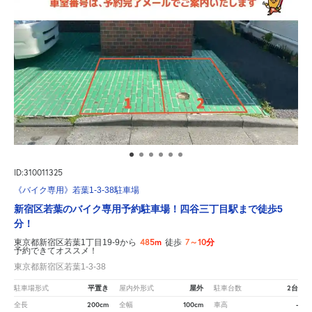
ID:310011325
《バイク専用》若葉1-3-38駐車場
新宿区若葉のバイク専用予約駐車場！四谷三丁目駅まで徒歩5
分！
485m
7～10分
東京都新宿区若葉1丁目19-9から
徒歩
予約できてオススメ！
東京都新宿区若葉1-3-38
平置き
屋外
2台
駐車場形式
屋内外形式
駐車台数
200cm
100cm
-
全長
全幅
車高