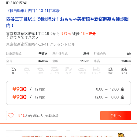
ID:310015241
《軽自動車》四谷4-13-41駐車場
四谷三丁目駅まで徒歩5分！おもちゃ美術館や新宿御苑も徒歩圏
内！
972m
13～19分
東京都新宿区若葉1丁目19-9から
徒歩
予約できてオススメ！
東京都新宿区四谷4-13-41 クレセントビル
平置き
屋外
1台
駐車場形式
屋内外形式
駐車台数
360cm
160cm
250cm
全長
全幅
車高
軽
コ
中型
ボックス
SUV
大型車
トラック
原付
バイク
¥930
/
12
0:00
～
12:00
空
時間
¥930
/
12
12:00
～
0:00
空
時間
予約へ
941
人が
お気に入りの駐車場