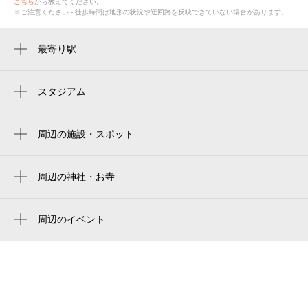
こちら
から教えてください。
※ご注意ください - 徒歩時間は地形の状況や迂回路を反映できていない場合があります。
最寄り駅
四ツ谷駅
信濃町駅
スタジアム
新国立競技場hゲート
四谷三丁目駅
国立競技場 千駄ヶ谷門
周辺の施設・スポット
国立競技場駅
シアター・ウィング／wias／glodea
明治神宮外苑
麹町駅
四谷絵本塾ホール
周辺の神社・お寺
国立競技場 青山門
曙橋駅
西念寺
ピアース四谷hills
新国立竞技场
青山一丁目駅
信寿院
周辺のイベント
三國
japan national stadium
文学座有志による自主企画公演『マリアの
赤坂見附駅
宗福寺
龍神総宮社東京支部
首 幻に長崎を想う曲』
estádio nacional do japão
市ケ谷駅
戒行寺
パークハウス四谷
ビアテラス 鶺鴒（セキレイ）
國立競技場
千駄ケ谷駅
若葉在宅介護支援センター
森のビアガーデン
国立スタジアム