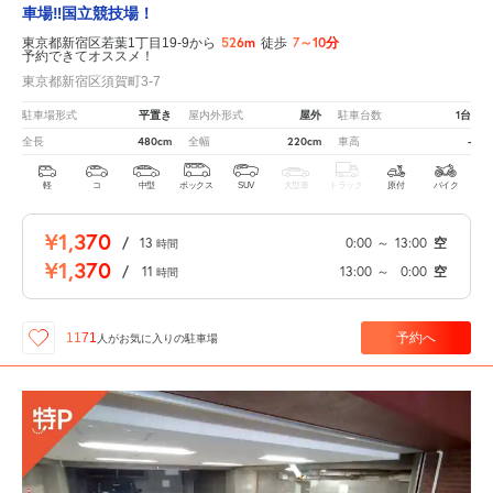
車場‼国立競技場！
526m
7～10分
東京都新宿区若葉1丁目19-9から
徒歩
予約できてオススメ！
東京都新宿区須賀町3-7
平置き
屋外
1台
駐車場形式
屋内外形式
駐車台数
480cm
220cm
-
全長
全幅
車高
軽
コ
中型
ボックス
SUV
大型車
トラック
原付
バイク
¥1,370
/
13
0:00
～
13:00
空
時間
¥1,370
/
11
13:00
～
0:00
空
時間
予約へ
1171
人が
お気に入りの駐車場