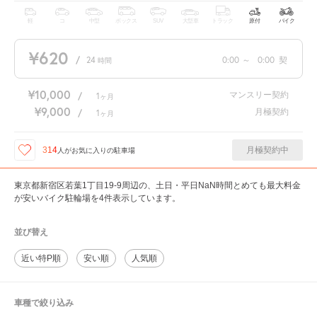
軽
コ
中型
ボックス
SUV
大型車
トラック
原付
バイク
¥620
/
24
0:00
～
0:00
契
時間
¥10,000
マンスリー契約
/
1
ヶ月
¥9,000
月極契約
/
1
ヶ月
月極契約中
314
人が
お気に入りの駐車場
東京都新宿区若葉1丁目19-9周辺の、土日・平日NaN時間とめても最大料金
が安いバイク駐輪場を4件表示しています。
並び替え
近い特P順
安い順
人気順
車種で絞り込み