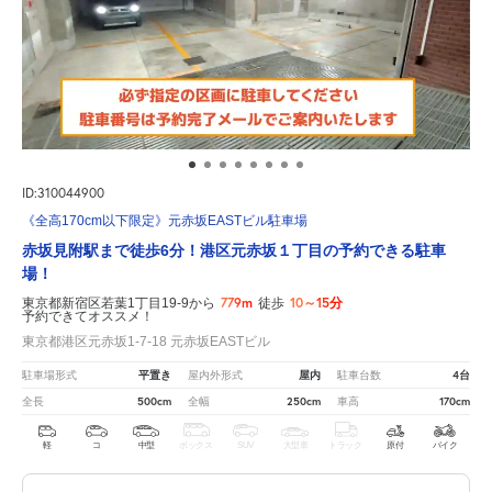
ID:310044900
《全高170cm以下限定》元赤坂EASTビル駐車場
赤坂見附駅まで徒歩6分！港区元赤坂１丁目の予約できる駐車
場！
779m
10～15分
東京都新宿区若葉1丁目19-9から
徒歩
予約できてオススメ！
東京都港区元赤坂1-7-18 元赤坂EASTビル
平置き
屋内
4台
駐車場形式
屋内外形式
駐車台数
500cm
250cm
170cm
全長
全幅
車高
軽
コ
中型
ボックス
SUV
大型車
トラック
原付
バイク