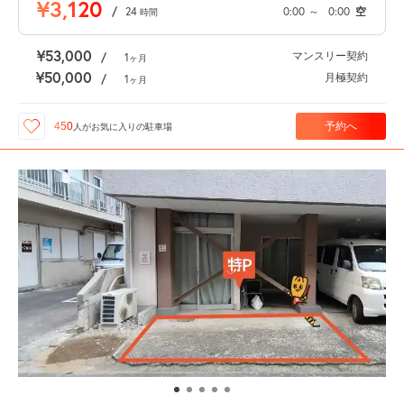
¥3,120
/
24
0:00
～
0:00
空
時間
¥53,000
マンスリー契約
/
1
ヶ月
¥50,000
月極契約
/
1
ヶ月
予約へ
450
人が
お気に入りの駐車場