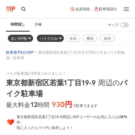
会員登録
駐車場貸出
時間貸し
月極
マップ
近い特P順
バイクのみ
今日
明日
日付
駐車場予約の特P
東京都新宿区若葉1丁目19-9 の予約できるバイク駐輪
場・駐車場
バイク駐車場が4件見つかりました！
東京都新宿区若葉1丁目19-9
バ
周辺の
イク駐車場
930円
12
時間
最大料金
で駐車できます
2876
東京都新宿区若葉1丁目19-9周辺に特Pユーザーのお気に入りは
件。
気に入ったらマイPに保存しよう！