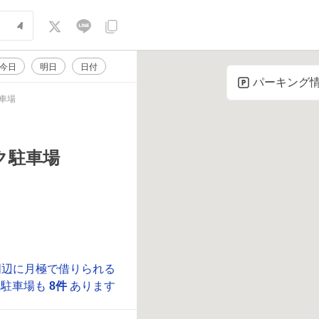
今日
明日
日付
パーキング
車場
ク駐車場
周辺に月極で借りられる
ク駐車場も
8件
あります