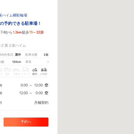
栄ハイム横駐輪場
の予約できる駐車場！
1.2km
15～22分
-8から
徒歩
！
-2 第３栄ハイム
屋外
2台
屋内外形式
駐車台数
120cm
-
全幅
車高
クス
SUV
大型車
トラック
原付
バイク
0:00
～
12:00
空
間
12:00
～
0:00
空
間
月極契約
月
予約へ