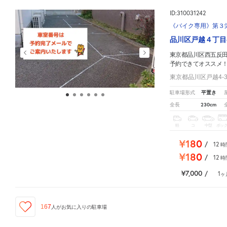
ID:310031242
《バイク専用》第３
品川区戸越４丁目
東京都品川区西五反田7
予約できてオススメ
東京都品川区戸越4-3
平置き
駐車場形式
230cm
全長
軽
コ
中型
ボッ
¥180
/
12
時
¥180
/
12
時
¥7,000
/
1
ヶ
167
人が
お気に入りの駐車場