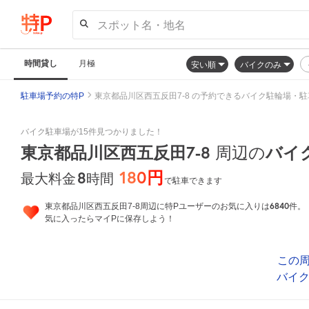
スポット名・地名
時間貸し
月極
安い順
バイクのみ
駐車場予約の特P
東京都品川区西五反田7-8 の予約できるバイク駐輪場・駐
バイク駐車場が15件見つかりました！
東京都品川区西五反田7-8
周辺の
バイ
180円
8
時間
最大料金
で駐車できます
6840
東京都品川区西五反田7-8周辺に特Pユーザーのお気に入りは
件。
気に入ったらマイPに保存しよう！
この
バイ