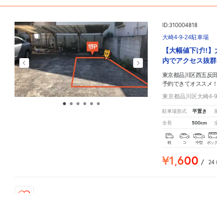
ID:310004818
大崎4-9-24駐車場
【大幅値下げ!!
内でアクセス抜群
東京都品川区西五反田7
予約できてオススメ
東京都品川区大崎4-9
平置き
駐車場形式
500cm
全長
軽
コ
中型
ボッ
¥1,600
/
24
1015
人が
お気に入りの駐車場
東京都品川区西五反田7-8
周辺の激安
駐車場
マップです。他の駐車場がありましたら、
こちら