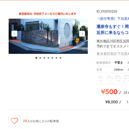
ID:310010230
《原付専用》下目黒4-
瀧泉寺もすぐ！周
近所に来るならコ
東京都品川区西五反田7
予約できてオススメ
東京都目黒区下目黒4-
平置き
駐車場形式
230cm
全長
軽
コ
中型
ボッ
¥500
/
24
¥8,000
/
1
86
人が
お気に入りの駐車場