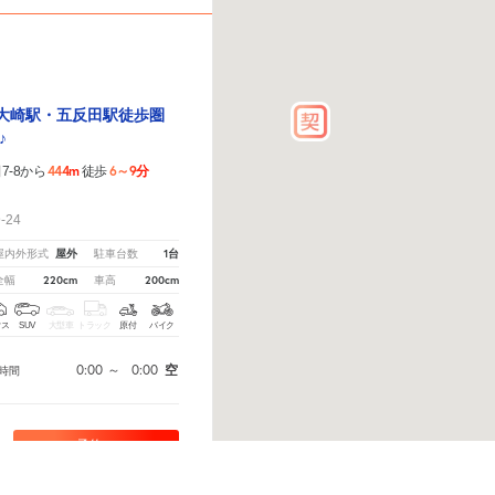
】大崎駅・五反田駅徒歩圏
♪
444m
6～9分
-8から
徒歩
！
-24
屋外
1台
屋内外形式
駐車台数
220cm
200cm
全幅
車高
クス
SUV
大型車
トラック
原付
バイク
0:00
～
0:00
空
時間
予約へ
から教えてください。
※ご注意ください - 徒歩時間は地形の状況や迂回路を反映できていない場合が