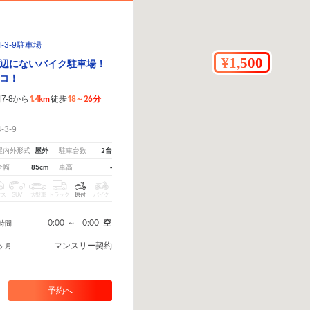
3-9駐車場
辺にないバイク駐車場！
コ！
1.4km
18～26分
-8から
徒歩
！
3-9
屋外
2台
屋内外形式
駐車台数
85cm
-
全幅
車高
クス
SUV
大型車
トラック
原付
バイク
0:00
～
0:00
空
時間
マンスリー契約
ヶ月
予約へ